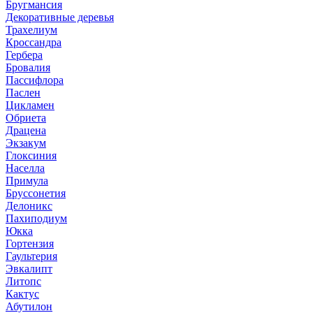
Бругмансия
Декоративные деревья
Трахелиум
Кроссандра
Гербера
Бровалия
Пассифлора
Паслен
Цикламен
Обриета
Драцена
Экзакум
Глоксиния
Населла
Примула
Бруссонетия
Делоникс
Пахиподиум
Юкка
Гортензия
Гаультерия
Эвкалипт
Литопс
Кактус
Абутилон