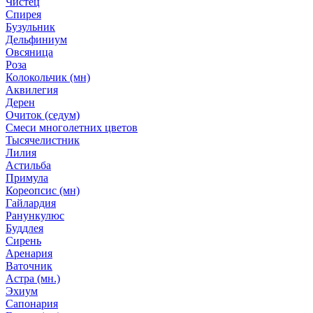
Чистец
Спирея
Бузульник
Дельфиниум
Овсяница
Роза
Колокольчик (мн)
Аквилегия
Дерен
Очиток (седум)
Смеси многолетних цветов
Тысячелистник
Лилия
Астильба
Примула
Кореопсис (мн)
Гайлардия
Ранункулюс
Буддлея
Сирень
Аренария
Ваточник
Астра (мн.)
Эхиум
Сапонария