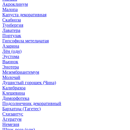
Акроклинум
Малопа
Капуста декоративная
Скабиоза
Тунбергия
Лаватера
Портулак
Гипсофила метельчатая
Азарина
Лён (одн)
Эустома
Вьюнок
Энотера
Мезембриантемум
Молочай
Душистый горошек (Чина)
Калибрахоа
Клещевина
Диморфотека
Подсолнечник декоративный
Бархатцы (Тагетес)
Схизантус
Агератум
Немезия
Шток-роза (одн)