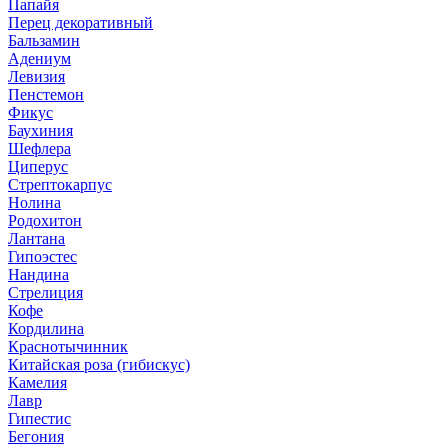
Папайя
Перец декоративный
Бальзамин
Адениум
Левизия
Пенстемон
Фикус
Баухиния
Шефлера
Циперус
Стрептокарпус
Нолина
Родохитон
Лантана
Гипоэстес
Нандина
Стрелиция
Кофе
Кордилина
Краснотычинник
Китайская роза (гибискус)
Камелия
Лавр
Гипестис
Бегония