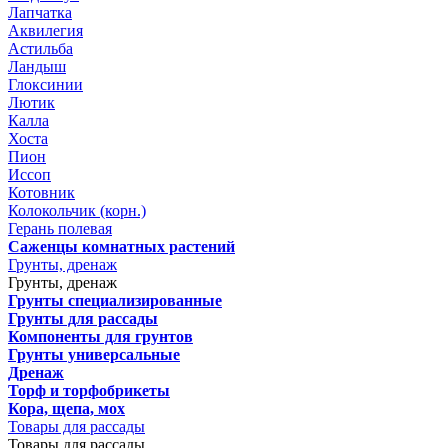
Лапчатка
Аквилегия
Астильба
Ландыш
Глоксинии
Лютик
Калла
Хоста
Пион
Иссоп
Котовник
Колокольчик (корн.)
Герань полевая
Саженцы комнатных растений
Грунты, дренаж
Грунты, дренаж
Грунты специализированные
Грунты для рассады
Компоненты для грунтов
Грунты универсальные
Дренаж
Торф и торфобрикеты
Кора, щепа, мох
Товары для рассады
Товары для рассады