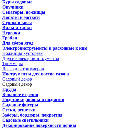
Буры садовые
Окучники
Секаторы, ножницы
Лопаты и мотыги
Серпы и косы
Вилы и тяпки
Черенки
Грабли
Для сбора ягод
Электроинструменты и расходные к ним
Ножницы-кусторезы
Другие электроинструменты
Триммеры
Леска для триммеров
Инструменты для посева газона
Садовый декор
Садовый декор
Пруды
Кованые изделия
Подставки, опоры и подвязки
Садовые фигуры
Сетки, решетки
Заборы, бордюры, покрытия
Садовые светильники
Декорирование поверхности почвы