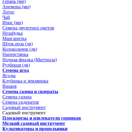
Герань (мн)
Анемона (мн)
Лотос
Чай
Ирис (мн)
Семена двулетних цветов
Незабудка
Маргаритка
Шток-роза (дв)
Колокольчик (дв)
Наперстянка
Ночная фиалка (Маттиола)
Рудбекия (дв)
Семена ягод
Ягоды
Клубника и земляника
Вишня
Семена газона и сидераты
Семена газона
Семена сидератов
Садовый инструмент
Садовый инструмент
Плоскорезы и извлекатели сорняков
Мелкий садовый инструмент
Культиваторы и пропольники