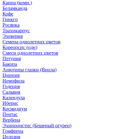
Канна (комн.)
Беламканда
Кофе
Гинкго
Росянка
Трахикарпус
Эхеверия
Семена однолетних цветов
Кореопсис (одн)
Смеси однолетних цветов
Петуния
Бакопа
Анютины глазки (Виола)
Цинния
Немофила
Годеция
Сальвия
Календула
Иберис
Космидиум
Пентас
Вербена
Эхиноцистис (Бешеный огурец)
Гомфрена
Целозия