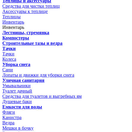
Теплицы и аксессуары
Средства для чистки теплиц
Аксессуары к теплице
Теплицы
Инвентарь
Инвентарь
Лестницы, стремянка
Компостеры
Строительные тазы и ведра
Тачки
Тачки
Колеса
Уборка снега
Сани
Лопаты и движки для уборки снега
Уличная санитария
Умывальники
Туалет дачный
Средства для туалетов и выгребных ям
Душевые баки
Емкости для воды
Фляги
Канистра
Ведра
Мешки в бочку