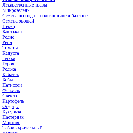
Лекарственные травы
Микрозелень
Семена огород на подоконнике и балконе
Семена овощей
Перец
Баклажан
Редис
Репа
Томаты
Капуста
Тыква
Горох
Редька
Кабачок
Бобы
Патиссон
Фенхель
Свекла
Картофель
Огурцы
Кукуруза
Пастернак
Морковь
Табак курительный