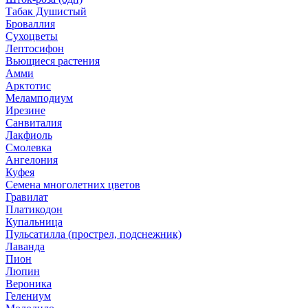
Табак Душистый
Броваллия
Сухоцветы
Лептосифон
Вьющиеся растения
Амми
Арктотис
Меламподиум
Ирезине
Санвиталия
Лакфиоль
Смолевка
Ангелония
Куфея
Семена многолетних цветов
Гравилат
Платикодон
Купальница
Пульсатилла (прострел, подснежник)
Лаванда
Пион
Люпин
Вероника
Гелениум