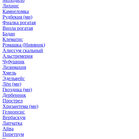
Молодило
Лихнис
Камнеломка
Рудбекия (мн)
Фиалка рогатая
Виола рогатая
Бадан
Клематис
Ромашка (Нивяник)
Алиссум скальный
Альстремерия
Чубушник
Лизимахия
Хмель
Эдельвейс
Лён (мн)
Гвоздика (мн)
Дербенник
Прострел
Хризантема (мн)
Гелиопсис
Вербаскум
Лапчатка
Айва
Пиретрум