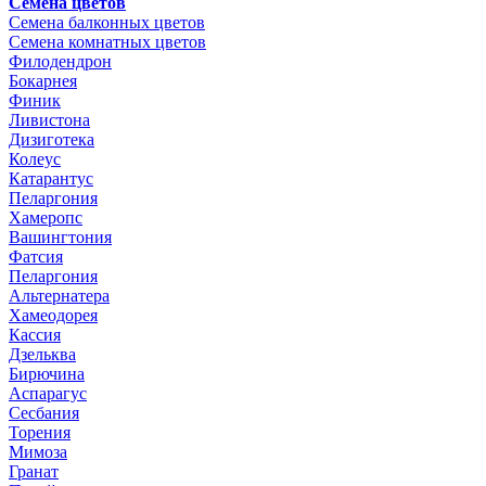
Семена цветов
Семена балконных цветов
Семена комнатных цветов
Филодендрон
Бокарнея
Финик
Ливистона
Дизиготека
Колеус
Катарантус
Пеларгония
Хамеропс
Вашингтония
Фатсия
Пеларгония
Альтернатера
Хамеодорея
Кассия
Дзельква
Бирючина
Аспарагус
Сесбания
Торения
Мимоза
Гранат