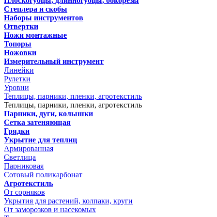
Плоскогубцы, длинногубцы, бокорезы
Степлера и скобы
Наборы инструментов
Отвертки
Ножи монтажные
Топоры
Ножовки
Измерительный инструмент
Линейки
Рулетки
Уровни
Теплицы, парники, пленки, агротекстиль
Теплицы, парники, пленки, агротекстиль
Парники, дуги, колышки
Сетка затеняющая
Грядки
Укрытие для теплиц
Армированная
Светлица
Парниковая
Сотовый поликарбонат
Агротекстиль
От сорняков
Укрытия для растений, колпаки, круги
От заморозков и насекомых