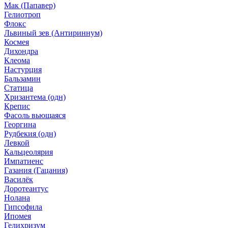
Мак (Папавер)
Гелиотроп
Флокс
Львиный зев (Антириннум)
Космея
Дихондра
Клеома
Настурция
Бальзамин
Статица
Хризантема (одн)
Крепис
Фасоль вьющаяся
Георгина
Рудбекия (одн)
Левкой
Кальцеолярия
Импатиенс
Газания (Гацания)
Василёк
Доротеантус
Нолана
Гипсофила
Ипомея
Гелихризум