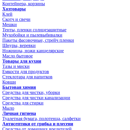
Контейнера, корзины
Хозтовары
Клей
Скотч и свечи
Мешки
Тенты, пленки солнцезащитные
Мухобойки и пылевыбивалки
Пакеты фасовочные, стрейч пленки
Шнуры, веревки
Ножницы, ножи канцелярские
Масло бытовое
Товары для кухни
Тазы и миски
Емкости для продуктов
Стеклотара для напитков
Ковши
Бытовая химия
Средства для чистки, уборки
Средства для чистки канализации
Средства для стирки
Мыло
Личная гигиена
Туалетная бумага, полотенца, салфетки
Антисептики от грибка и плесени
Средства от домашних вредителей