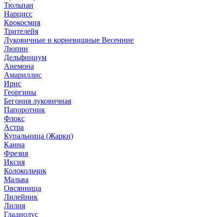
Тюльпан
Нарцисс
Крокосмия
Трителейя
Луковичные и корневищные Весенние
Люпин
Дельфиниум
Анемона
Амариллис
Ирис
Георгины
Бегония луковичная
Папоротник
Флокс
Астра
Купальница (Жарки)
Канна
Фрезия
Иксия
Колокольчик
Мальва
Овсянница
Лилейник
Лилия
Гладиолус