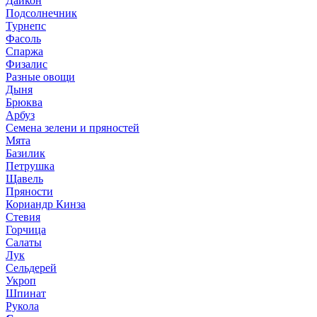
Дайкон
Подсолнечник
Турнепс
Фасоль
Спаржа
Физалис
Разные овощи
Дыня
Брюква
Арбуз
Семена зелени и пряностей
Мята
Базилик
Петрушка
Щавель
Пряности
Кориандр Кинза
Стевия
Горчица
Салаты
Лук
Сельдерей
Укроп
Шпинат
Рукола