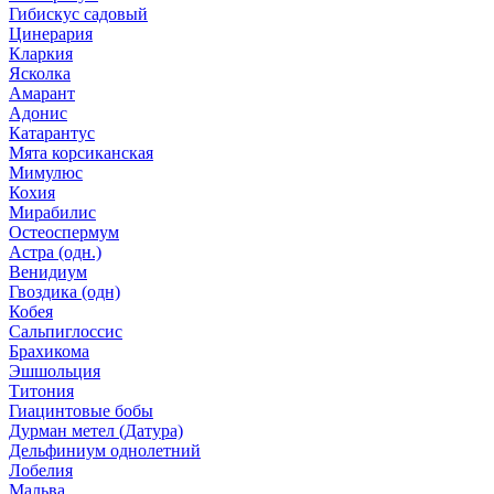
Гибискус садовый
Цинерария
Кларкия
Ясколка
Амарант
Адонис
Катарантус
Мята корсиканская
Мимулюс
Кохия
Мирабилис
Остеоспермум
Астра (одн.)
Венидиум
Гвоздика (одн)
Кобея
Сальпиглоссис
Брахикома
Эшшольция
Титония
Гиацинтовые бобы
Дурман метел (Датура)
Дельфиниум однолетний
Лобелия
Мальва