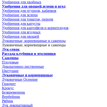
Удобрения для хвойных
Удобрения для овощей,зелени и ягод
Удобрения для огурцов, кабачков
Удобрение для зелени
Удобрения для томатов, перцев
Удобрения для капусты
Удобрения для картофеля и корнеплодов
Удобрения для ягодных
Удобрения для овощей
Луковичные, корневищные и саженцы
Луковичные, корневищные и саженцы
Лук-севок
Рассада клубники и земляники
Саженцы
Плодовые
Декоративно-лиственные
Цветущие
Луковичные и корневищные
Луковичные Осенние
Гиацинт
Крокус
Безвременник
Вербейник
Рябчик
Лук декоративный