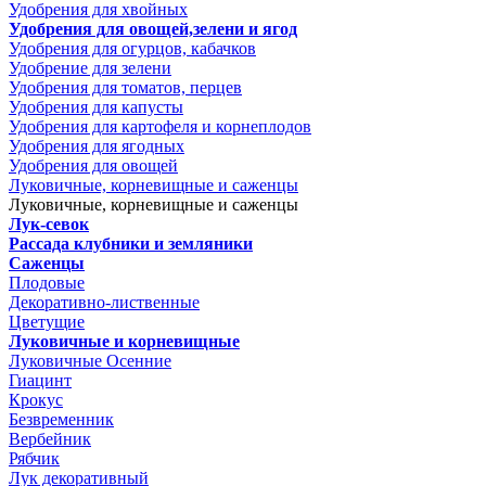
Удобрения для хвойных
Удобрения для овощей,зелени и ягод
Удобрения для огурцов, кабачков
Удобрение для зелени
Удобрения для томатов, перцев
Удобрения для капусты
Удобрения для картофеля и корнеплодов
Удобрения для ягодных
Удобрения для овощей
Луковичные, корневищные и саженцы
Луковичные, корневищные и саженцы
Лук-севок
Рассада клубники и земляники
Саженцы
Плодовые
Декоративно-лиственные
Цветущие
Луковичные и корневищные
Луковичные Осенние
Гиацинт
Крокус
Безвременник
Вербейник
Рябчик
Лук декоративный