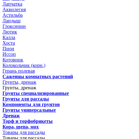
Лапчатка
Аквилегия
Астильба
Ландыш
Глоксинии
Лютик
Калла
Хоста
Пион
Иссоп
Котовник
Колокольчик (корн.)
Герань полевая
Саженцы комнатных растений
Грунты, дренаж
Грунты, дренаж
Грунты специализированные
Грунты для рассады
Компоненты для грунтов
Грунты универсальные
Дренаж
Торф и торфобрикеты
Кора, щепа, мох
Товары для рассады
Товары для рассады