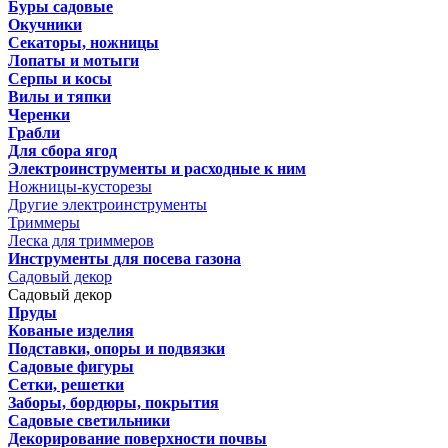
Буры садовые
Окучники
Секаторы, ножницы
Лопаты и мотыги
Серпы и косы
Вилы и тяпки
Черенки
Грабли
Для сбора ягод
Электроинструменты и расходные к ним
Ножницы-кусторезы
Другие электроинструменты
Триммеры
Леска для триммеров
Инструменты для посева газона
Садовый декор
Садовый декор
Пруды
Кованые изделия
Подставки, опоры и подвязки
Садовые фигуры
Сетки, решетки
Заборы, бордюры, покрытия
Садовые светильники
Декорирование поверхности почвы