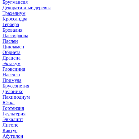
Бругмансия
Декоративные деревья
Трахелиум
Кроссандра
Гербера
Бровалия
Пассифлора
Паслен
Цикламен
Обриета
Драцена
Экзакум
Глоксиния
Населла
Примула
Бруссонетия
Делоникс
Пахиподиум
Юкка
Гортензия
Гаультерия
Эвкалипт
Литопс
Кактус
Абутилон