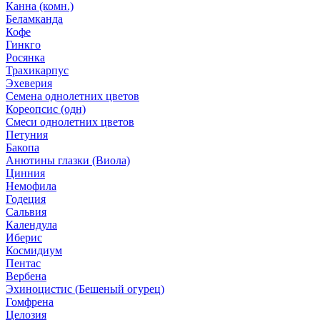
Канна (комн.)
Беламканда
Кофе
Гинкго
Росянка
Трахикарпус
Эхеверия
Семена однолетних цветов
Кореопсис (одн)
Смеси однолетних цветов
Петуния
Бакопа
Анютины глазки (Виола)
Цинния
Немофила
Годеция
Сальвия
Календула
Иберис
Космидиум
Пентас
Вербена
Эхиноцистис (Бешеный огурец)
Гомфрена
Целозия