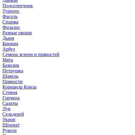
Дайкон
Подсолнечник
Турнепс
Фасоль
Спаржа
Физалис
Разные овощи
Дыня
Брюква
Арбуз
Семена зелени и пряностей
Мята
Базилик
Петрушка
Щавель
Пряности
Кориандр Кинза
Стевия
Горчица
Салаты
Лук
Сельдерей
Укроп
Шпинат
Рукола