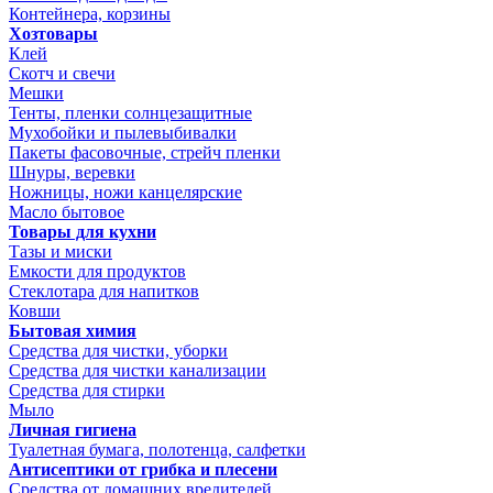
Контейнера, корзины
Хозтовары
Клей
Скотч и свечи
Мешки
Тенты, пленки солнцезащитные
Мухобойки и пылевыбивалки
Пакеты фасовочные, стрейч пленки
Шнуры, веревки
Ножницы, ножи канцелярские
Масло бытовое
Товары для кухни
Тазы и миски
Емкости для продуктов
Стеклотара для напитков
Ковши
Бытовая химия
Средства для чистки, уборки
Средства для чистки канализации
Средства для стирки
Мыло
Личная гигиена
Туалетная бумага, полотенца, салфетки
Антисептики от грибка и плесени
Средства от домашних вредителей