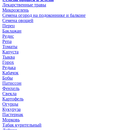
Лекарственные травы
Микрозелень
Семена огород на подоконнике и балконе
Семена овощей
Перец
Баклажан
Редис
Репа
Томаты
Капуста
Тыква
Горох
Редька
Кабачок
Бобы
Патиссон
Фенхель
Свекла
Картофель
Огурцы
Кукуруза
Пастернак
Морковь
Табак курительный