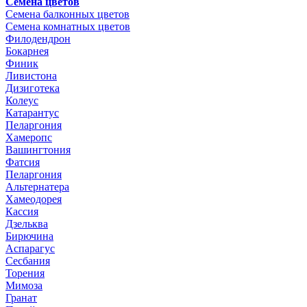
Семена цветов
Семена балконных цветов
Семена комнатных цветов
Филодендрон
Бокарнея
Финик
Ливистона
Дизиготека
Колеус
Катарантус
Пеларгония
Хамеропс
Вашингтония
Фатсия
Пеларгония
Альтернатера
Хамеодорея
Кассия
Дзельква
Бирючина
Аспарагус
Сесбания
Торения
Мимоза
Гранат