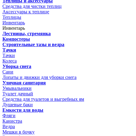
Теплицы и аксессуары
Средства для чистки теплиц
Аксессуары к теплице
Теплицы
Инвентарь
Инвентарь
Лестницы, стремянка
Компостеры
Строительные тазы и ведра
Тачки
Тачки
Колеса
Уборка снега
Сани
Лопаты и движки для уборки снега
Уличная санитария
Умывальники
Туалет дачный
Средства для туалетов и выгребных ям
Душевые баки
Емкости для воды
Фляги
Канистра
Ведра
Мешки в бочку