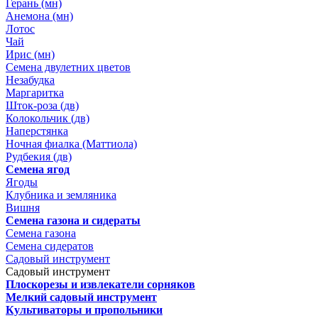
Герань (мн)
Анемона (мн)
Лотос
Чай
Ирис (мн)
Семена двулетних цветов
Незабудка
Маргаритка
Шток-роза (дв)
Колокольчик (дв)
Наперстянка
Ночная фиалка (Маттиола)
Рудбекия (дв)
Семена ягод
Ягоды
Клубника и земляника
Вишня
Семена газона и сидераты
Семена газона
Семена сидератов
Садовый инструмент
Садовый инструмент
Плоскорезы и извлекатели сорняков
Мелкий садовый инструмент
Культиваторы и пропольники