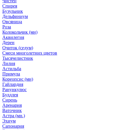
Чистец
Спирея
Бузульник
Дельфиниум
Овсяница
Роза
Колокольчик (мн)
Аквилегия
Дерен
Очиток (седум)
Смеси многолетних цветов
Тысячелистник
Лилия
Астильба
Примула
Кореопсис (мн)
Гайлардия
Ранункулюс
Буддлея
Сирень
Аренария
Ваточник
Астра (мн.)
Эхиум
Сапонария