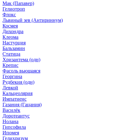
Мак (Папавер)
Гелиотроп
Флокс
Львиный зев (Антириннум)
Космея
Дихондра
Клеома
Настурция
Бальзамин
Статица
Хризантема (одн)
Крепис
Фасоль вьющаяся
Георгина
Рудбекия (одн)
Левкой
Кальцеолярия
Импатиенс
Газания (Гацания)
Василёк
Доротеантус
Нолана
Гипсофила
Ипомея
Гелихризум