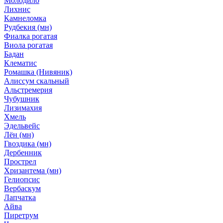
Молодило
Лихнис
Камнеломка
Рудбекия (мн)
Фиалка рогатая
Виола рогатая
Бадан
Клематис
Ромашка (Нивяник)
Алиссум скальный
Альстремерия
Чубушник
Лизимахия
Хмель
Эдельвейс
Лён (мн)
Гвоздика (мн)
Дербенник
Прострел
Хризантема (мн)
Гелиопсис
Вербаскум
Лапчатка
Айва
Пиретрум