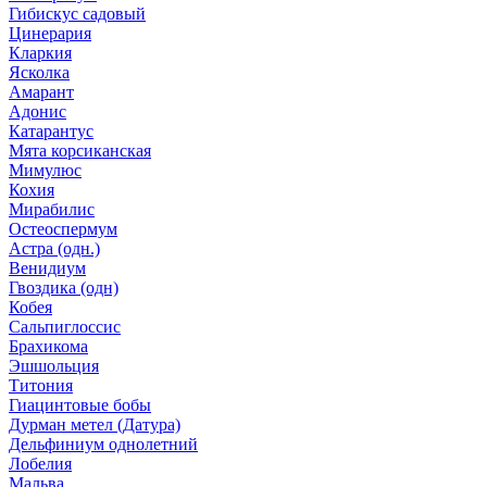
Гибискус садовый
Цинерария
Кларкия
Ясколка
Амарант
Адонис
Катарантус
Мята корсиканская
Мимулюс
Кохия
Мирабилис
Остеоспермум
Астра (одн.)
Венидиум
Гвоздика (одн)
Кобея
Сальпиглоссис
Брахикома
Эшшольция
Титония
Гиацинтовые бобы
Дурман метел (Датура)
Дельфиниум однолетний
Лобелия
Мальва