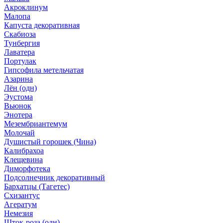
Акроклинум
Малопа
Капуста декоративная
Скабиоза
Тунбергия
Лаватера
Портулак
Гипсофила метельчатая
Азарина
Лён (одн)
Эустома
Вьюнок
Энотера
Мезембриантемум
Молочай
Душистый горошек (Чина)
Калибрахоа
Клещевина
Диморфотека
Подсолнечник декоративный
Бархатцы (Тагетес)
Схизантус
Агератум
Немезия
Шток-роза (одн)