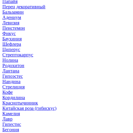
Папайя
Перец декоративный
Бальзамин
Адениум
Левизия
Пенстемон
Фикус
Баухиния
Шефлера
Циперус
Стрептокарпус
Нолина
Родохитон
Лантана
Гипоэстес
Нандина
Стрелиция
Кофе
Кордилина
Краснотычинник
Китайская роза (гибискус)
Камелия
Лавр
Гипестис
Бегония