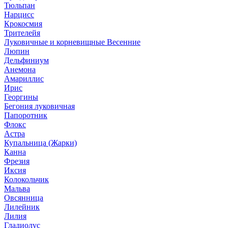
Тюльпан
Нарцисс
Крокосмия
Трителейя
Луковичные и корневищные Весенние
Люпин
Дельфиниум
Анемона
Амариллис
Ирис
Георгины
Бегония луковичная
Папоротник
Флокс
Астра
Купальница (Жарки)
Канна
Фрезия
Иксия
Колокольчик
Мальва
Овсянница
Лилейник
Лилия
Гладиолус