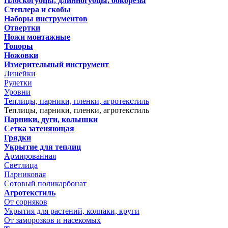
Плоскогубцы, длинногубцы, бокорезы
Степлера и скобы
Наборы инструментов
Отвертки
Ножи монтажные
Топоры
Ножовки
Измерительный инструмент
Линейки
Рулетки
Уровни
Теплицы, парники, пленки, агротекстиль
Теплицы, парники, пленки, агротекстиль
Парники, дуги, колышки
Сетка затеняющая
Грядки
Укрытие для теплиц
Армированная
Светлица
Парниковая
Сотовый поликарбонат
Агротекстиль
От сорняков
Укрытия для растений, колпаки, круги
От заморозков и насекомых