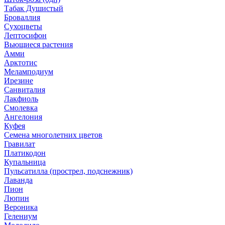
Табак Душистый
Броваллия
Сухоцветы
Лептосифон
Вьющиеся растения
Амми
Арктотис
Меламподиум
Ирезине
Санвиталия
Лакфиоль
Смолевка
Ангелония
Куфея
Семена многолетних цветов
Гравилат
Платикодон
Купальница
Пульсатилла (прострел, подснежник)
Лаванда
Пион
Люпин
Вероника
Гелениум