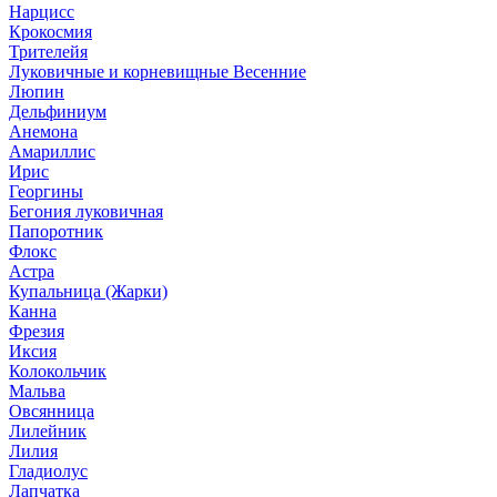
Нарцисс
Крокосмия
Трителейя
Луковичные и корневищные Весенние
Люпин
Дельфиниум
Анемона
Амариллис
Ирис
Георгины
Бегония луковичная
Папоротник
Флокс
Астра
Купальница (Жарки)
Канна
Фрезия
Иксия
Колокольчик
Мальва
Овсянница
Лилейник
Лилия
Гладиолус
Лапчатка