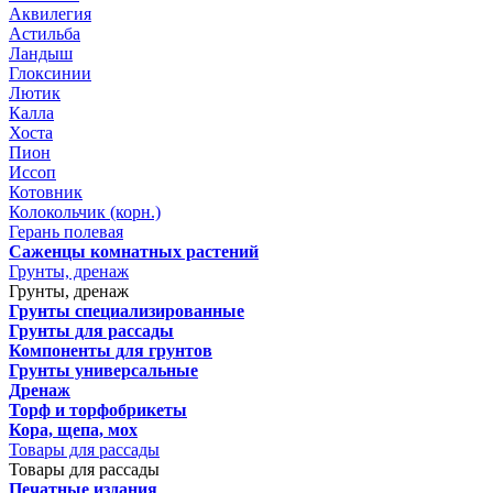
Аквилегия
Астильба
Ландыш
Глоксинии
Лютик
Калла
Хоста
Пион
Иссоп
Котовник
Колокольчик (корн.)
Герань полевая
Саженцы комнатных растений
Грунты, дренаж
Грунты, дренаж
Грунты специализированные
Грунты для рассады
Компоненты для грунтов
Грунты универсальные
Дренаж
Торф и торфобрикеты
Кора, щепа, мох
Товары для рассады
Товары для рассады
Печатные издания