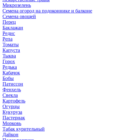
Микрозелень
Семена огород на подоконнике и балконе
Семена овощей
Перец
Баклажан
Редис
Репа
Томаты
Капуста
Тыква
Горох
Редька
Кабачок
Бобы
Патиссон
Фенхель
Свекла
Картофель
Огурцы
Кукуруза
Пастернак
Морковь
Табак курительный
Дайкон