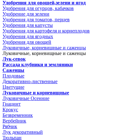
Удобрения для овощей,зелени и ягод
Удобрения для огурцов, кабачков
Удобрение для зелени
Удобрения для томатов, перцев
Удобрения для капусты
Удобрения для картофеля и корнеплодов
Удобрения для ягодных
Удобрения для овощей
Луковичные, корневищные и саженцы
Луковичные, корневищные и саженцы
Лук-севок
Рассада клубники и земляники
Саженцы
Плодовые
Декоративно-лиственные
Цветущие
Луковичные и корневищные
Луковичные Осенние
Гиацинт
Крокус
Безвременник
Вербейник
Рябчик
Лук декоративный
Тюльпан