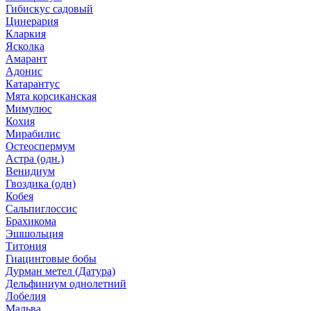
Гибискус садовый
Цинерария
Кларкия
Ясколка
Амарант
Адонис
Катарантус
Мята корсиканская
Мимулюс
Кохия
Мирабилис
Остеоспермум
Астра (одн.)
Венидиум
Гвоздика (одн)
Кобея
Сальпиглоссис
Брахикома
Эшшольция
Титония
Гиацинтовые бобы
Дурман метел (Датура)
Дельфиниум однолетний
Лобелия
Мальва