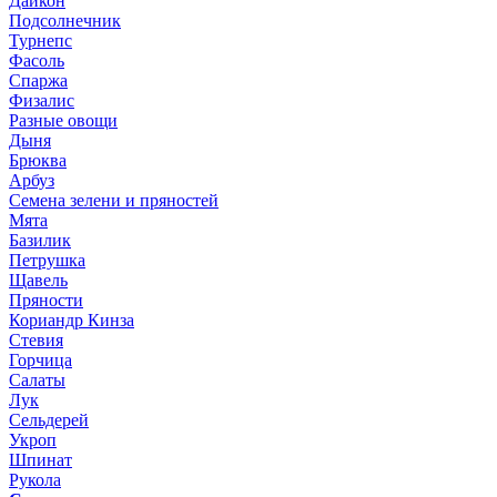
Дайкон
Подсолнечник
Турнепс
Фасоль
Спаржа
Физалис
Разные овощи
Дыня
Брюква
Арбуз
Семена зелени и пряностей
Мята
Базилик
Петрушка
Щавель
Пряности
Кориандр Кинза
Стевия
Горчица
Салаты
Лук
Сельдерей
Укроп
Шпинат
Рукола