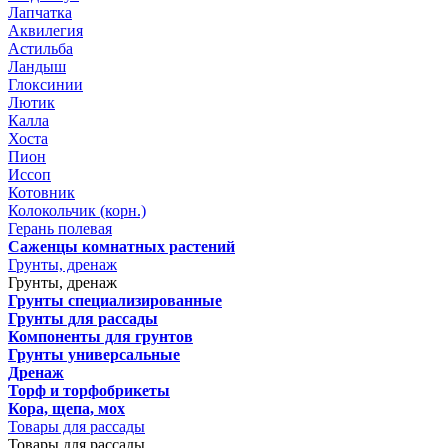
Лапчатка
Аквилегия
Астильба
Ландыш
Глоксинии
Лютик
Калла
Хоста
Пион
Иссоп
Котовник
Колокольчик (корн.)
Герань полевая
Саженцы комнатных растений
Грунты, дренаж
Грунты, дренаж
Грунты специализированные
Грунты для рассады
Компоненты для грунтов
Грунты универсальные
Дренаж
Торф и торфобрикеты
Кора, щепа, мох
Товары для рассады
Товары для рассады