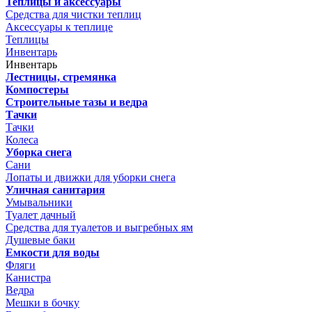
Теплицы и аксессуары
Средства для чистки теплиц
Аксессуары к теплице
Теплицы
Инвентарь
Инвентарь
Лестницы, стремянка
Компостеры
Строительные тазы и ведра
Тачки
Тачки
Колеса
Уборка снега
Сани
Лопаты и движки для уборки снега
Уличная санитария
Умывальники
Туалет дачный
Средства для туалетов и выгребных ям
Душевые баки
Емкости для воды
Фляги
Канистра
Ведра
Мешки в бочку