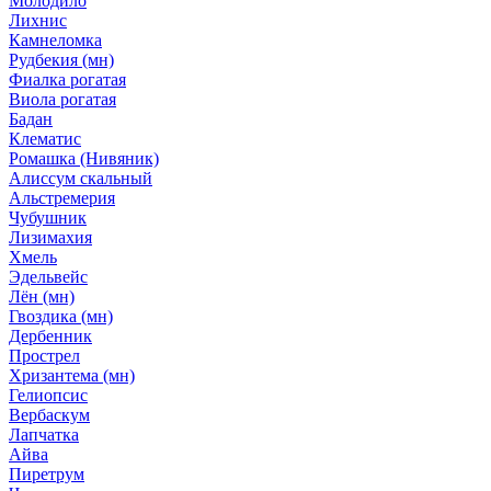
Молодило
Лихнис
Камнеломка
Рудбекия (мн)
Фиалка рогатая
Виола рогатая
Бадан
Клематис
Ромашка (Нивяник)
Алиссум скальный
Альстремерия
Чубушник
Лизимахия
Хмель
Эдельвейс
Лён (мн)
Гвоздика (мн)
Дербенник
Прострел
Хризантема (мн)
Гелиопсис
Вербаскум
Лапчатка
Айва
Пиретрум