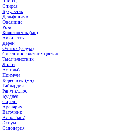
Чистец
Спирея
Бузульник
Дельфиниум
Овсяница
Роза
Колокольчик (мн)
Аквилегия
Дерен
Очиток (седум)
Смеси многолетних цветов
Тысячелистник
Лилия
Астильба
Примула
Кореопсис (мн)
Гайлардия
Ранункулюс
Буддлея
Сирень
Аренария
Ваточник
Астра (мн.)
Эхиум
Сапонария