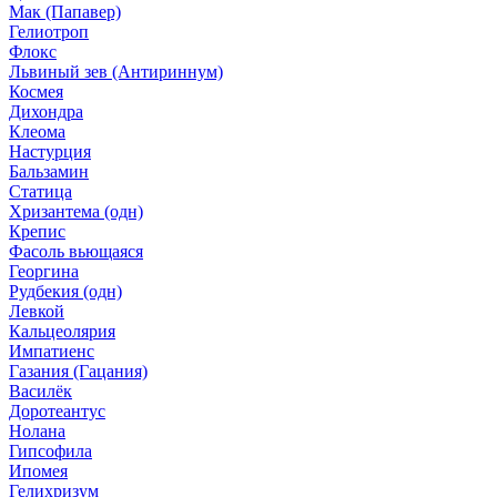
Мак (Папавер)
Гелиотроп
Флокс
Львиный зев (Антириннум)
Космея
Дихондра
Клеома
Настурция
Бальзамин
Статица
Хризантема (одн)
Крепис
Фасоль вьющаяся
Георгина
Рудбекия (одн)
Левкой
Кальцеолярия
Импатиенс
Газания (Гацания)
Василёк
Доротеантус
Нолана
Гипсофила
Ипомея
Гелихризум