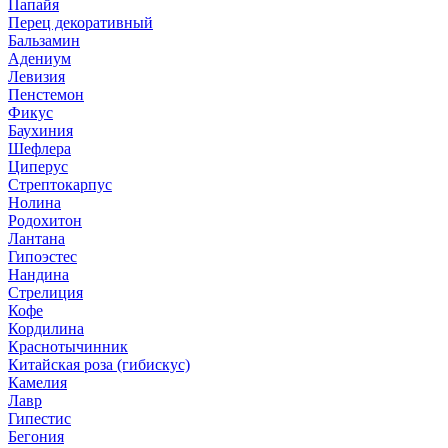
Папайя
Перец декоративный
Бальзамин
Адениум
Левизия
Пенстемон
Фикус
Баухиния
Шефлера
Циперус
Стрептокарпус
Нолина
Родохитон
Лантана
Гипоэстес
Нандина
Стрелиция
Кофе
Кордилина
Краснотычинник
Китайская роза (гибискус)
Камелия
Лавр
Гипестис
Бегония