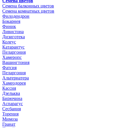
Семена цветов
Семена балконных цветов
Семена комнатных цветов
Филодендрон
Бокарнея
Финик
Ливистона
Дизиготека
Колеус
Катарантус
Пеларгония
Хамеропс
Вашингтония
Фатсия
Пеларгония
Альтернатера
Хамеодорея
Кассия
Дзельква
Бирючина
Аспарагус
Сесбания
Торения
Мимоза
Гранат