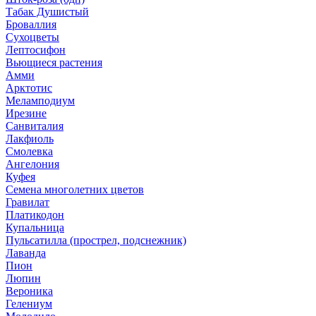
Табак Душистый
Броваллия
Сухоцветы
Лептосифон
Вьющиеся растения
Амми
Арктотис
Меламподиум
Ирезине
Санвиталия
Лакфиоль
Смолевка
Ангелония
Куфея
Семена многолетних цветов
Гравилат
Платикодон
Купальница
Пульсатилла (прострел, подснежник)
Лаванда
Пион
Люпин
Вероника
Гелениум