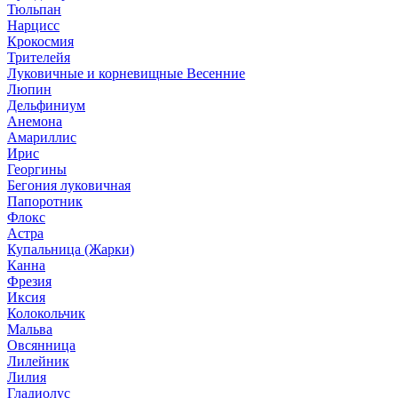
Тюльпан
Нарцисс
Крокосмия
Трителейя
Луковичные и корневищные Весенние
Люпин
Дельфиниум
Анемона
Амариллис
Ирис
Георгины
Бегония луковичная
Папоротник
Флокс
Астра
Купальница (Жарки)
Канна
Фрезия
Иксия
Колокольчик
Мальва
Овсянница
Лилейник
Лилия
Гладиолус