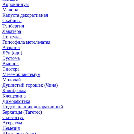
Акроклинум
Малопа
Капуста декоративная
Скабиоза
Тунбергия
Лаватера
Портулак
Гипсофила метельчатая
Азарина
Лён (одн)
Эустома
Вьюнок
Энотера
Мезембриантемум
Молочай
Душистый горошек (Чина)
Калибрахоа
Клещевина
Диморфотека
Подсолнечник декоративный
Бархатцы (Тагетес)
Схизантус
Агератум
Немезия
Шток-роза (одн)