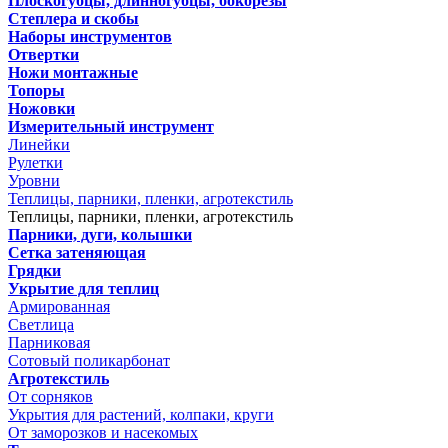
Плоскогубцы, длинногубцы, бокорезы
Степлера и скобы
Наборы инструментов
Отвертки
Ножи монтажные
Топоры
Ножовки
Измерительный инструмент
Линейки
Рулетки
Уровни
Теплицы, парники, пленки, агротекстиль
Теплицы, парники, пленки, агротекстиль
Парники, дуги, колышки
Сетка затеняющая
Грядки
Укрытие для теплиц
Армированная
Светлица
Парниковая
Сотовый поликарбонат
Агротекстиль
От сорняков
Укрытия для растений, колпаки, круги
От заморозков и насекомых