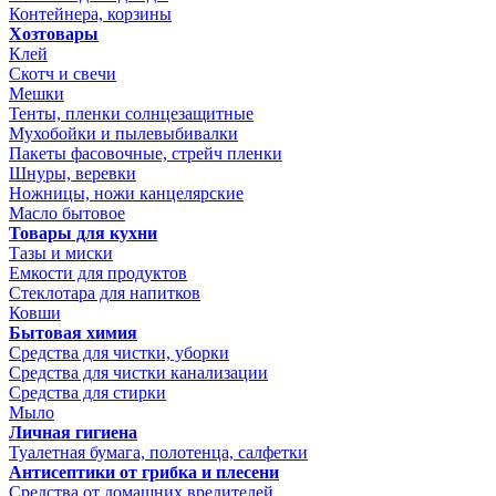
Контейнера, корзины
Хозтовары
Клей
Скотч и свечи
Мешки
Тенты, пленки солнцезащитные
Мухобойки и пылевыбивалки
Пакеты фасовочные, стрейч пленки
Шнуры, веревки
Ножницы, ножи канцелярские
Масло бытовое
Товары для кухни
Тазы и миски
Емкости для продуктов
Стеклотара для напитков
Ковши
Бытовая химия
Средства для чистки, уборки
Средства для чистки канализации
Средства для стирки
Мыло
Личная гигиена
Туалетная бумага, полотенца, салфетки
Антисептики от грибка и плесени
Средства от домашних вредителей