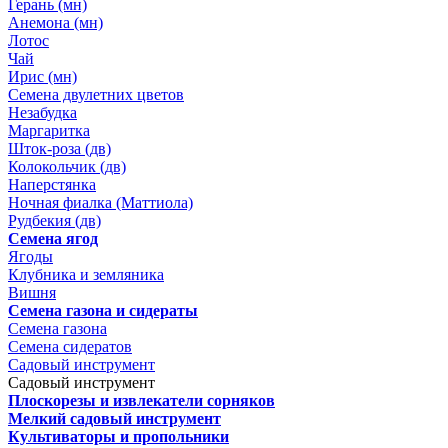
Герань (мн)
Анемона (мн)
Лотос
Чай
Ирис (мн)
Семена двулетних цветов
Незабудка
Маргаритка
Шток-роза (дв)
Колокольчик (дв)
Наперстянка
Ночная фиалка (Маттиола)
Рудбекия (дв)
Семена ягод
Ягоды
Клубника и земляника
Вишня
Семена газона и сидераты
Семена газона
Семена сидератов
Садовый инструмент
Садовый инструмент
Плоскорезы и извлекатели сорняков
Мелкий садовый инструмент
Культиваторы и пропольники