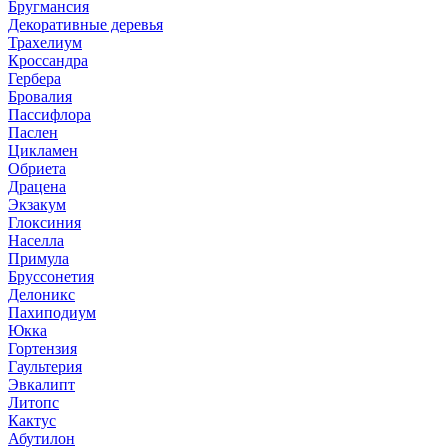
Бругмансия
Декоративные деревья
Трахелиум
Кроссандра
Гербера
Бровалия
Пассифлора
Паслен
Цикламен
Обриета
Драцена
Экзакум
Глоксиния
Населла
Примула
Бруссонетия
Делоникс
Пахиподиум
Юкка
Гортензия
Гаультерия
Эвкалипт
Литопс
Кактус
Абутилон