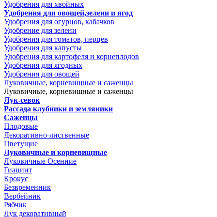
Удобрения для хвойных
Удобрения для овощей,зелени и ягод
Удобрения для огурцов, кабачков
Удобрение для зелени
Удобрения для томатов, перцев
Удобрения для капусты
Удобрения для картофеля и корнеплодов
Удобрения для ягодных
Удобрения для овощей
Луковичные, корневищные и саженцы
Луковичные, корневищные и саженцы
Лук-севок
Рассада клубники и земляники
Саженцы
Плодовые
Декоративно-лиственные
Цветущие
Луковичные и корневищные
Луковичные Осенние
Гиацинт
Крокус
Безвременник
Вербейник
Рябчик
Лук декоративный