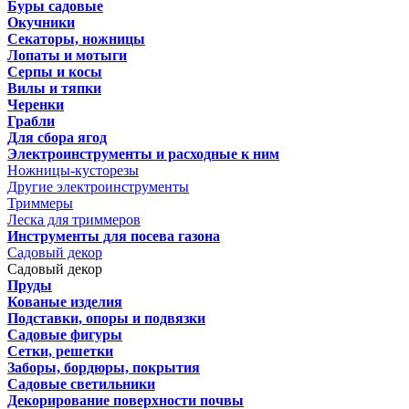
Буры садовые
Окучники
Секаторы, ножницы
Лопаты и мотыги
Серпы и косы
Вилы и тяпки
Черенки
Грабли
Для сбора ягод
Электроинструменты и расходные к ним
Ножницы-кусторезы
Другие электроинструменты
Триммеры
Леска для триммеров
Инструменты для посева газона
Садовый декор
Садовый декор
Пруды
Кованые изделия
Подставки, опоры и подвязки
Садовые фигуры
Сетки, решетки
Заборы, бордюры, покрытия
Садовые светильники
Декорирование поверхности почвы