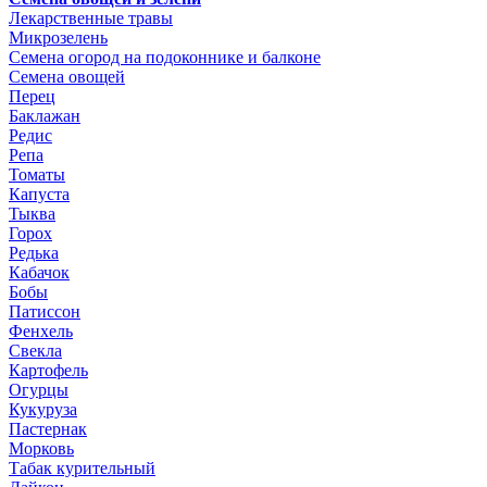
Лекарственные травы
Микрозелень
Семена огород на подоконнике и балконе
Семена овощей
Перец
Баклажан
Редис
Репа
Томаты
Капуста
Тыква
Горох
Редька
Кабачок
Бобы
Патиссон
Фенхель
Свекла
Картофель
Огурцы
Кукуруза
Пастернак
Морковь
Табак курительный