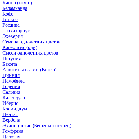
Канна (комн.)
Беламканда
Кофе
Гинкго
Росянка
Трахикарпус
Эхеверия
Семена однолетних цветов
Кореопсис (одн)
Смеси однолетних цветов
Петуния
Бакопа
Анютины глазки (Виола)
Цинния
Немофила
Годеция
Сальвия
Календула
Иберис
Космидиум
Пентас
Вербена
Эхиноцистис (Бешеный огурец)
Гомфрена
Целозия