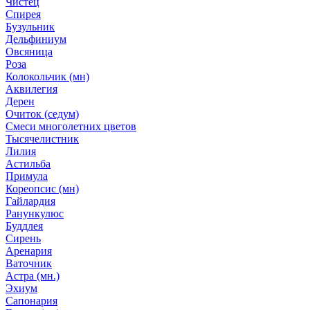
Чистец
Спирея
Бузульник
Дельфиниум
Овсяница
Роза
Колокольчик (мн)
Аквилегия
Дерен
Очиток (седум)
Смеси многолетних цветов
Тысячелистник
Лилия
Астильба
Примула
Кореопсис (мн)
Гайлардия
Ранункулюс
Буддлея
Сирень
Аренария
Ваточник
Астра (мн.)
Эхиум
Сапонария