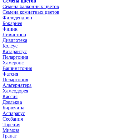
Семена цветов
Семена балконных цветов
Семена комнатных цветов
Филодендрон
Бокарнея
Финик
Ливистона
Дизиготека
Колеус
Катарантус
Пеларгония
Хамеропс
Вашингтония
Фатсия
Пеларгония
Альтернатера
Хамеодорея
Кассия
Дзельква
Бирючина
Аспарагус
Сесбания
Торения
Мимоза
Гранат