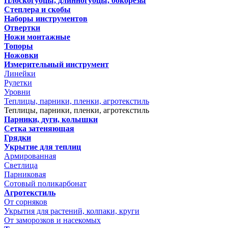
Плоскогубцы, длинногубцы, бокорезы
Степлера и скобы
Наборы инструментов
Отвертки
Ножи монтажные
Топоры
Ножовки
Измерительный инструмент
Линейки
Рулетки
Уровни
Теплицы, парники, пленки, агротекстиль
Теплицы, парники, пленки, агротекстиль
Парники, дуги, колышки
Сетка затеняющая
Грядки
Укрытие для теплиц
Армированная
Светлица
Парниковая
Сотовый поликарбонат
Агротекстиль
От сорняков
Укрытия для растений, колпаки, круги
От заморозков и насекомых