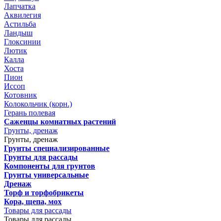
Лапчатка
Аквилегия
Астильба
Ландыш
Глоксинии
Лютик
Калла
Хоста
Пион
Иссоп
Котовник
Колокольчик (корн.)
Герань полевая
Саженцы комнатных растений
Грунты, дренаж
Грунты, дренаж
Грунты специализированные
Грунты для рассады
Компоненты для грунтов
Грунты универсальные
Дренаж
Торф и торфобрикеты
Кора, щепа, мох
Товары для рассады
Товары для рассады