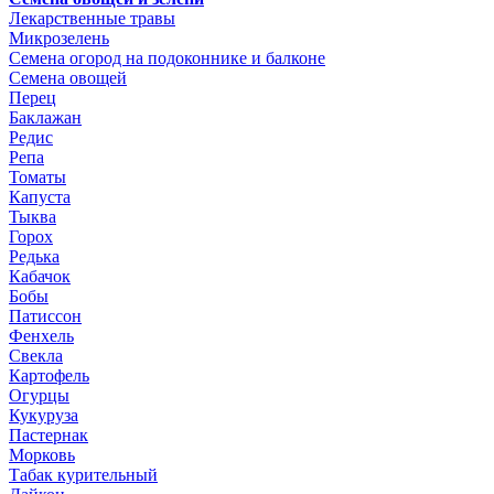
Лекарственные травы
Микрозелень
Семена огород на подоконнике и балконе
Семена овощей
Перец
Баклажан
Редис
Репа
Томаты
Капуста
Тыква
Горох
Редька
Кабачок
Бобы
Патиссон
Фенхель
Свекла
Картофель
Огурцы
Кукуруза
Пастернак
Морковь
Табак курительный