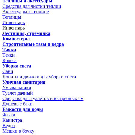
Теплицы и аксессуары
Средства для чистки теплиц
Аксессуары к теплице
Теплицы
Инвентарь
Инвентарь
Лестницы, стремянка
Компостеры
Строительные тазы и ведра
Тачки
Тачки
Колеса
Уборка снега
Сани
Лопаты и движки для уборки снега
Уличная санитария
Умывальники
Туалет дачный
Средства для туалетов и выгребных ям
Душевые баки
Емкости для воды
Фляги
Канистра
Ведра
Мешки в бочку