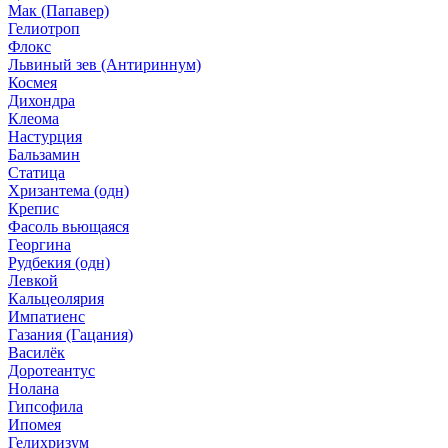
Мак (Папавер)
Гелиотроп
Флокс
Львиный зев (Антириннум)
Космея
Дихондра
Клеома
Настурция
Бальзамин
Статица
Хризантема (одн)
Крепис
Фасоль вьющаяся
Георгина
Рудбекия (одн)
Левкой
Кальцеолярия
Импатиенс
Газания (Гацания)
Василёк
Доротеантус
Нолана
Гипсофила
Ипомея
Гелихризум