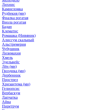
Молодило
Лихнис
Камнеломка
Рудбекия (мн)
Фиалка рогатая
Виола рогатая
Бадан
Клематис
Ромашка (Нивяник)
Алиссум скальный
Альстремерия
Чубушник
Лизимахия
Хмель
Эдельвейс
Лён (мн)
Гвоздика (мн)
Дербенник
Прострел
Хризантема (мн)
Гелиопсис
Вербаскум
Лапчатка
Айва
Пиретрум