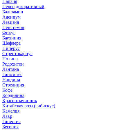
Папайя
Перец декоративный
Бальзамин
Адениум
Левизия
Пенстемон
Фикус
Баухиния
Шефлера
Циперус
Стрептокарпус
Нолина
Родохитон
Лантана
Гипоэстес
Нандина
Стрелиция
Кофе
Кордилина
Краснотычинник
Китайская роза (гибискус)
Камелия
Лавр
Гипестис
Бегония