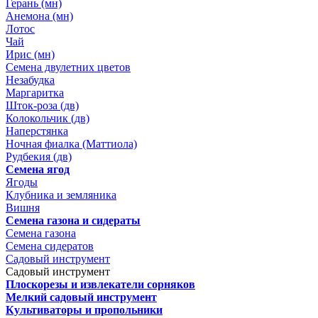
Герань (мн)
Анемона (мн)
Лотос
Чай
Ирис (мн)
Семена двулетних цветов
Незабудка
Маргаритка
Шток-роза (дв)
Колокольчик (дв)
Наперстянка
Ночная фиалка (Маттиола)
Рудбекия (дв)
Семена ягод
Ягоды
Клубника и земляника
Вишня
Семена газона и сидераты
Семена газона
Семена сидератов
Садовый инструмент
Садовый инструмент
Плоскорезы и извлекатели сорняков
Мелкий садовый инструмент
Культиваторы и пропольники