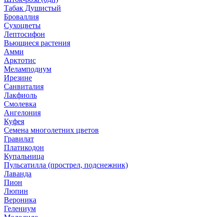
Табак Душистый
Броваллия
Сухоцветы
Лептосифон
Вьющиеся растения
Амми
Арктотис
Меламподиум
Ирезине
Санвиталия
Лакфиоль
Смолевка
Ангелония
Куфея
Семена многолетних цветов
Гравилат
Платикодон
Купальница
Пульсатилла (прострел, подснежник)
Лаванда
Пион
Люпин
Вероника
Гелениум