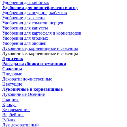
Удобрения для хвойных
Удобрения для овощей,зелени и ягод
Удобрения для огурцов, кабачков
Удобрение для зелени
Удобрения для томатов, перцев
Удобрения для капусты
Удобрения для картофеля и корнеплодов
Удобрения для ягодных
Удобрения для овощей
Луковичные, корневищные и саженцы
Луковичные, корневищные и саженцы
Лук-севок
Рассада клубники и земляники
Саженцы
Плодовые
Декоративно-лиственные
Цветущие
Луковичные и корневищные
Луковичные Осенние
Гиацинт
Крокус
Безвременник
Вербейник
Рябчик
Лук декоративный