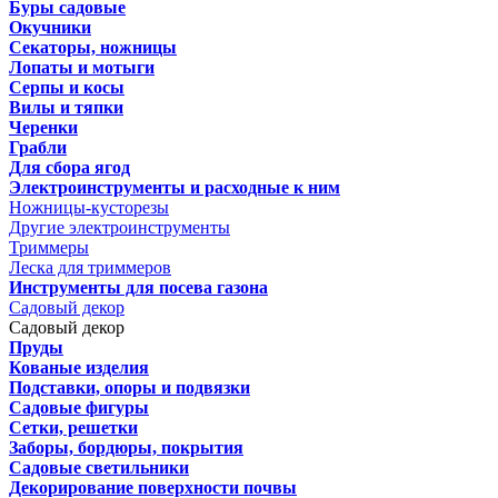
Буры садовые
Окучники
Секаторы, ножницы
Лопаты и мотыги
Серпы и косы
Вилы и тяпки
Черенки
Грабли
Для сбора ягод
Электроинструменты и расходные к ним
Ножницы-кусторезы
Другие электроинструменты
Триммеры
Леска для триммеров
Инструменты для посева газона
Садовый декор
Садовый декор
Пруды
Кованые изделия
Подставки, опоры и подвязки
Садовые фигуры
Сетки, решетки
Заборы, бордюры, покрытия
Садовые светильники
Декорирование поверхности почвы