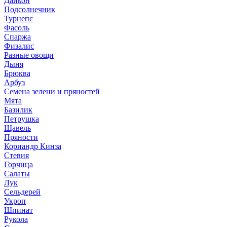
Дайкон
Подсолнечник
Турнепс
Фасоль
Спаржа
Физалис
Разные овощи
Дыня
Брюква
Арбуз
Семена зелени и пряностей
Мята
Базилик
Петрушка
Щавель
Пряности
Кориандр Кинза
Стевия
Горчица
Салаты
Лук
Сельдерей
Укроп
Шпинат
Рукола