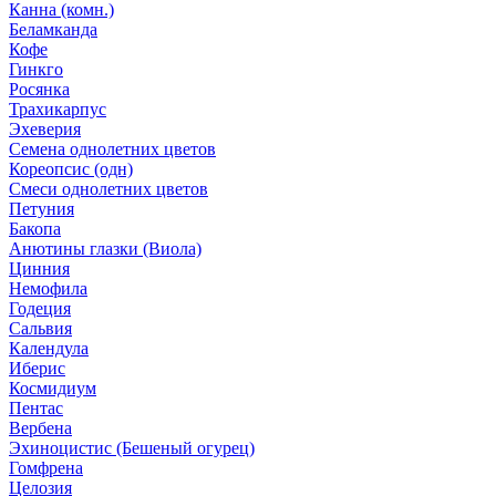
Канна (комн.)
Беламканда
Кофе
Гинкго
Росянка
Трахикарпус
Эхеверия
Семена однолетних цветов
Кореопсис (одн)
Смеси однолетних цветов
Петуния
Бакопа
Анютины глазки (Виола)
Цинния
Немофила
Годеция
Сальвия
Календула
Иберис
Космидиум
Пентас
Вербена
Эхиноцистис (Бешеный огурец)
Гомфрена
Целозия