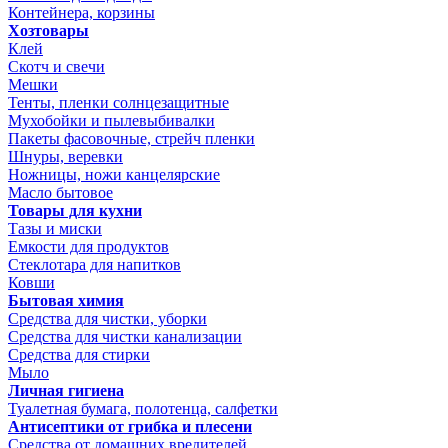
Контейнера, корзины
Хозтовары
Клей
Скотч и свечи
Мешки
Тенты, пленки солнцезащитные
Мухобойки и пылевыбивалки
Пакеты фасовочные, стрейч пленки
Шнуры, веревки
Ножницы, ножи канцелярские
Масло бытовое
Товары для кухни
Тазы и миски
Емкости для продуктов
Стеклотара для напитков
Ковши
Бытовая химия
Средства для чистки, уборки
Средства для чистки канализации
Средства для стирки
Мыло
Личная гигиена
Туалетная бумага, полотенца, салфетки
Антисептики от грибка и плесени
Средства от домашних вредителей