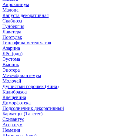
Акроклинум
Малопа
Капуста декоративная
Скабиоза
Тунбергия
Лаватера
Портулак
Гипсофила метельчатая
Азарина
Лён (одн)
Эустома
Вьюнок
Энотера
Мезембриантемум
Молочай
Душистый горошек (Чина)
Калибрахоа
Клещевина
Диморфотека
Подсолнечник декоративный
Бархатцы (Тагетес)
Схизантус
Агератум
Немезия
Шток-роза (одн)