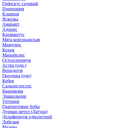
Гибискус садовый
Цинерария
Кларкия
Ясколка
Амарант
Адонис
Катарантус
Мята корсиканская
Мимулюс
Кохия
Мирабилис
Остеоспермум
Астра (одн.)
Венидиум
Гвоздика (одн)
Кобея
Сальпиглоссис
Брахикома
Эшшольция
Титония
Гиацинтовые бобы
Дурман метел (Датура)
Дельфиниум однолетний
Лобелия
Мальва