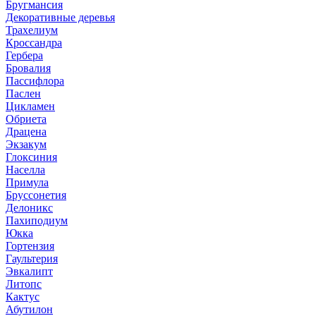
Бругмансия
Декоративные деревья
Трахелиум
Кроссандра
Гербера
Бровалия
Пассифлора
Паслен
Цикламен
Обриета
Драцена
Экзакум
Глоксиния
Населла
Примула
Бруссонетия
Делоникс
Пахиподиум
Юкка
Гортензия
Гаультерия
Эвкалипт
Литопс
Кактус
Абутилон