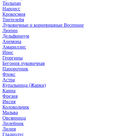
Тюльпан
Нарцисс
Крокосмия
Трителейя
Луковичные и корневищные Весенние
Люпин
Дельфиниум
Анемона
Амариллис
Ирис
Георгины
Бегония луковичная
Папоротник
Флокс
Астра
Купальница (Жарки)
Канна
Фрезия
Иксия
Колокольчик
Мальва
Овсянница
Лилейник
Лилия
Гладиолус