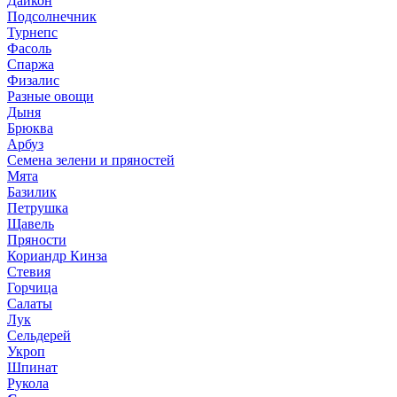
Дайкон
Подсолнечник
Турнепс
Фасоль
Спаржа
Физалис
Разные овощи
Дыня
Брюква
Арбуз
Семена зелени и пряностей
Мята
Базилик
Петрушка
Щавель
Пряности
Кориандр Кинза
Стевия
Горчица
Салаты
Лук
Сельдерей
Укроп
Шпинат
Рукола