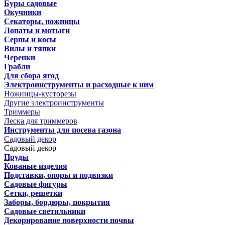
Буры садовые
Окучники
Секаторы, ножницы
Лопаты и мотыги
Серпы и косы
Вилы и тяпки
Черенки
Грабли
Для сбора ягод
Электроинструменты и расходные к ним
Ножницы-кусторезы
Другие электроинструменты
Триммеры
Леска для триммеров
Инструменты для посева газона
Садовый декор
Садовый декор
Пруды
Кованые изделия
Подставки, опоры и подвязки
Садовые фигуры
Сетки, решетки
Заборы, бордюры, покрытия
Садовые светильники
Декорирование поверхности почвы