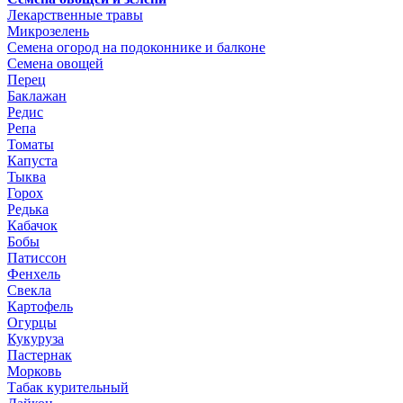
Лекарственные травы
Микрозелень
Семена огород на подоконнике и балконе
Семена овощей
Перец
Баклажан
Редис
Репа
Томаты
Капуста
Тыква
Горох
Редька
Кабачок
Бобы
Патиссон
Фенхель
Свекла
Картофель
Огурцы
Кукуруза
Пастернак
Морковь
Табак курительный