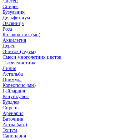
Чистец
Спирея
Бузульник
Дельфиниум
Овсяница
Роза
Колокольчик (мн)
Аквилегия
Дерен
Очиток (седум)
Смеси многолетних цветов
Тысячелистник
Лилия
Астильба
Примула
Кореопсис (мн)
Гайлардия
Ранункулюс
Буддлея
Сирень
Аренария
Ваточник
Астра (мн.)
Эхиум
Сапонария