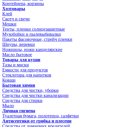
Контейнера, корзины
Хозтовары
Клей
Скотч и свечи
Мешки
Тенты, пленки солнцезащитные
Мухобойки и пылевыбивалки
Пакеты фасовочные, стрейч пленки
Шнуры, веревки
Ножницы, ножи канцелярские
Масло бытовое
Товары для кухни
Тазы и миски
Емкости для продуктов
Стеклотара для напитков
Ковши
Бытовая химия
Средства для чистки, уборки
Средства для чистки канализации
Средства для стирки
Мыло
Личная гигиена
Туалетная бумага, полотенца, салфетки
Антисептики от грибка и плесени
Средства от домашних вредителей