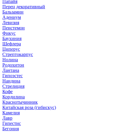
Папайя
Перец декоративный
Бальзамин
Адениум
Левизия
Пенстемон
Фикус
Баухиния
Шефлера
Циперус
Стрептокарпус
Нолина
Родохитон
Лантана
Гипоэстес
Нандина
Стрелиция
Кофе
Кордилина
Краснотычинник
Китайская роза (гибискус)
Камелия
Лавр
Гипестис
Бегония