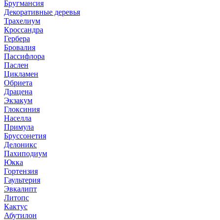
Бругмансия
Декоративные деревья
Трахелиум
Кроссандра
Гербера
Бровалия
Пассифлора
Паслен
Цикламен
Обриета
Драцена
Экзакум
Глоксиния
Населла
Примула
Бруссонетия
Делоникс
Пахиподиум
Юкка
Гортензия
Гаультерия
Эвкалипт
Литопс
Кактус
Абутилон