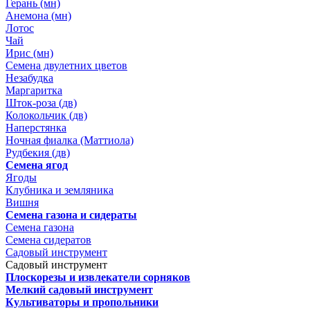
Герань (мн)
Анемона (мн)
Лотос
Чай
Ирис (мн)
Семена двулетних цветов
Незабудка
Маргаритка
Шток-роза (дв)
Колокольчик (дв)
Наперстянка
Ночная фиалка (Маттиола)
Рудбекия (дв)
Семена ягод
Ягоды
Клубника и земляника
Вишня
Семена газона и сидераты
Семена газона
Семена сидератов
Садовый инструмент
Садовый инструмент
Плоскорезы и извлекатели сорняков
Мелкий садовый инструмент
Культиваторы и пропольники