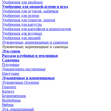
Удобрения для хвойных
Удобрения для овощей,зелени и ягод
Удобрения для огурцов, кабачков
Удобрение для зелени
Удобрения для томатов, перцев
Удобрения для капусты
Удобрения для картофеля и корнеплодов
Удобрения для ягодных
Удобрения для овощей
Луковичные, корневищные и саженцы
Луковичные, корневищные и саженцы
Лук-севок
Рассада клубники и земляники
Саженцы
Плодовые
Декоративно-лиственные
Цветущие
Луковичные и корневищные
Луковичные Осенние
Гиацинт
Крокус
Безвременник
Вербейник
Рябчик
Лук декоративный