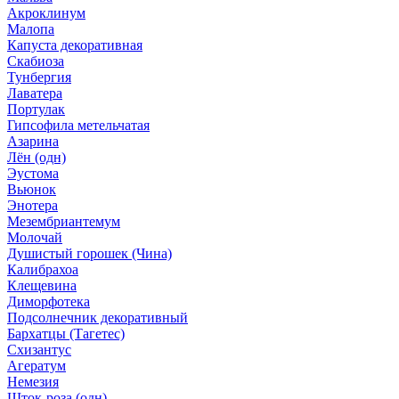
Акроклинум
Малопа
Капуста декоративная
Скабиоза
Тунбергия
Лаватера
Портулак
Гипсофила метельчатая
Азарина
Лён (одн)
Эустома
Вьюнок
Энотера
Мезембриантемум
Молочай
Душистый горошек (Чина)
Калибрахоа
Клещевина
Диморфотека
Подсолнечник декоративный
Бархатцы (Тагетес)
Схизантус
Агератум
Немезия
Шток-роза (одн)