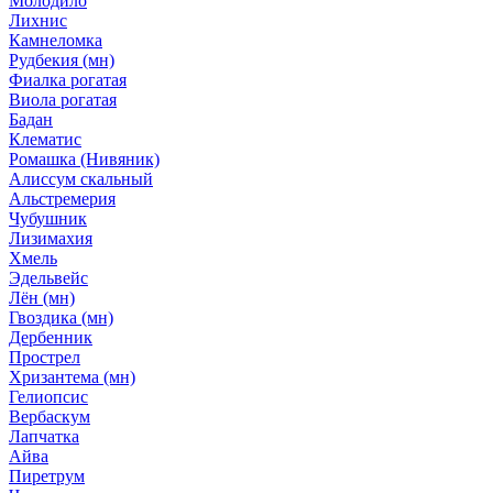
Молодило
Лихнис
Камнеломка
Рудбекия (мн)
Фиалка рогатая
Виола рогатая
Бадан
Клематис
Ромашка (Нивяник)
Алиссум скальный
Альстремерия
Чубушник
Лизимахия
Хмель
Эдельвейс
Лён (мн)
Гвоздика (мн)
Дербенник
Прострел
Хризантема (мн)
Гелиопсис
Вербаскум
Лапчатка
Айва
Пиретрум