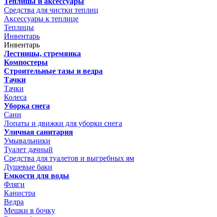
Теплицы и аксессуары
Средства для чистки теплиц
Аксессуары к теплице
Теплицы
Инвентарь
Инвентарь
Лестницы, стремянка
Компостеры
Строительные тазы и ведра
Тачки
Тачки
Колеса
Уборка снега
Сани
Лопаты и движки для уборки снега
Уличная санитария
Умывальники
Туалет дачный
Средства для туалетов и выгребных ям
Душевые баки
Емкости для воды
Фляги
Канистра
Ведра
Мешки в бочку