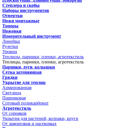
Плоскогубцы, длинногубцы, бокорезы
Степлера и скобы
Наборы инструментов
Отвертки
Ножи монтажные
Топоры
Ножовки
Измерительный инструмент
Линейки
Рулетки
Уровни
Теплицы, парники, пленки, агротекстиль
Теплицы, парники, пленки, агротекстиль
Парники, дуги, колышки
Сетка затеняющая
Грядки
Укрытие для теплиц
Армированная
Светлица
Парниковая
Сотовый поликарбонат
Агротекстиль
От сорняков
Укрытия для растений, колпаки, круги
От заморозков и насекомых