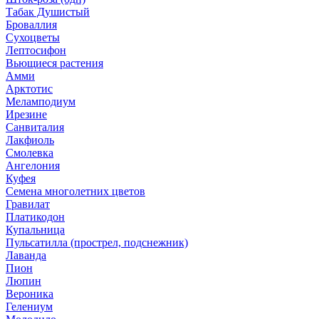
Табак Душистый
Броваллия
Сухоцветы
Лептосифон
Вьющиеся растения
Амми
Арктотис
Меламподиум
Ирезине
Санвиталия
Лакфиоль
Смолевка
Ангелония
Куфея
Семена многолетних цветов
Гравилат
Платикодон
Купальница
Пульсатилла (прострел, подснежник)
Лаванда
Пион
Люпин
Вероника
Гелениум