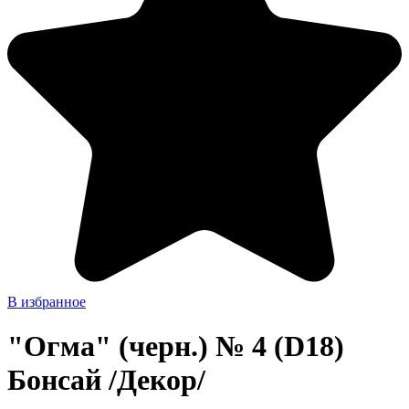
В избранное
"Огма" (черн.) № 4 (D18)
Бонсай /Декор/