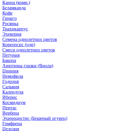
Канна (комн.)
Беламканда
Кофе
Гинкго
Росянка
Трахикарпус
Эхеверия
Семена однолетних цветов
Кореопсис (одн)
Смеси однолетних цветов
Петуния
Бакопа
Анютины глазки (Виола)
Цинния
Немофила
Годеция
Сальвия
Календула
Иберис
Космидиум
Пентас
Вербена
Эхиноцистис (Бешеный огурец)
Гомфрена
Целозия