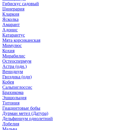
Гибискус садовый
Цинерария
Кларкия
Ясколка
Амарант
Адонис
Катарантус
Мята корсиканская
Мимулюс
Кохия
Мирабилис
Остеоспермум
Астра (одн.)
Венидиум
Гвоздика (одн)
Кобея
Сальпиглоссис
Брахикома
Эшшольция
Титония
Гиацинтовые бобы
Дурман метел (Датура)
Дельфиниум однолетний
Лобелия
Мальва