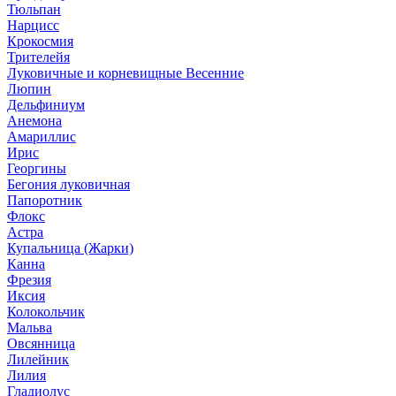
Тюльпан
Нарцисс
Крокосмия
Трителейя
Луковичные и корневищные Весенние
Люпин
Дельфиниум
Анемона
Амариллис
Ирис
Георгины
Бегония луковичная
Папоротник
Флокс
Астра
Купальница (Жарки)
Канна
Фрезия
Иксия
Колокольчик
Мальва
Овсянница
Лилейник
Лилия
Гладиолус