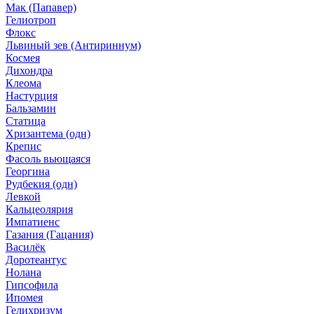
Мак (Папавер)
Гелиотроп
Флокс
Львиный зев (Антириннум)
Космея
Дихондра
Клеома
Настурция
Бальзамин
Статица
Хризантема (одн)
Крепис
Фасоль вьющаяся
Георгина
Рудбекия (одн)
Левкой
Кальцеолярия
Импатиенс
Газания (Гацания)
Василёк
Доротеантус
Нолана
Гипсофила
Ипомея
Гелихризум