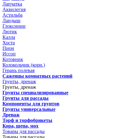
Лапчатка
Аквилегия
Астильба
Ландыш
Глоксинии
Лютик
Калла
Хоста
Пион
Иссоп
Котовник
Колокольчик (корн.)
Герань полевая
Саженцы комнатных растений
Грунты, дренаж
Грунты, дренаж
Грунты специализированные
Грунты для рассады
Компоненты для грунтов
Грунты универсальные
Дренаж
Торф и торфобрикеты
Кора, щепа, мох
Товары для рассады
Товары для рассады