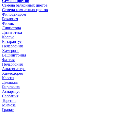
Семена цветов
Семена балконных цветов
Семена комнатных цветов
Филодендрон
Бокарнея
Финик
Ливистона
Дизиготека
Колеус
Катарантус
Пеларгония
Хамеропс
Вашингтония
Фатсия
Пеларгония
Альтернатера
Хамеодорея
Кассия
Дзельква
Бирючина
Аспарагус
Сесбания
Торения
Мимоза
Гранат