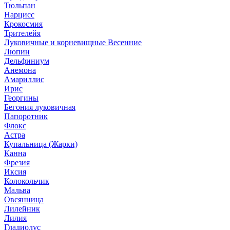
Тюльпан
Нарцисс
Крокосмия
Трителейя
Луковичные и корневищные Весенние
Люпин
Дельфиниум
Анемона
Амариллис
Ирис
Георгины
Бегония луковичная
Папоротник
Флокс
Астра
Купальница (Жарки)
Канна
Фрезия
Иксия
Колокольчик
Мальва
Овсянница
Лилейник
Лилия
Гладиолус