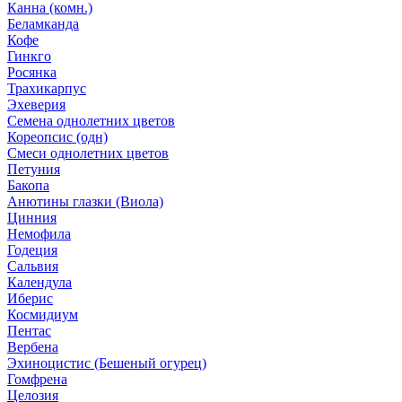
Канна (комн.)
Беламканда
Кофе
Гинкго
Росянка
Трахикарпус
Эхеверия
Семена однолетних цветов
Кореопсис (одн)
Смеси однолетних цветов
Петуния
Бакопа
Анютины глазки (Виола)
Цинния
Немофила
Годеция
Сальвия
Календула
Иберис
Космидиум
Пентас
Вербена
Эхиноцистис (Бешеный огурец)
Гомфрена
Целозия