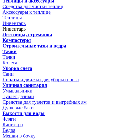
Теплицы и аксессуары
Средства для чистки теплиц
Аксессуары к теплице
Теплицы
Инвентарь
Инвентарь
Лестницы, стремянка
Компостеры
Строительные тазы и ведра
Тачки
Тачки
Колеса
Уборка снега
Сани
Лопаты и движки для уборки снега
Уличная санитария
Умывальники
Туалет дачный
Средства для туалетов и выгребных ям
Душевые баки
Емкости для воды
Фляги
Канистра
Ведра
Мешки в бочку