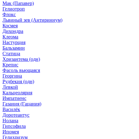
Мак (Папавер)
Гелиотроп
Флокс
Львиный зев (Антириннум)
Космея
Дихондра
Клеома
Настурция
Бальзамин
Статица
Хризантема (одн)
Крепис
Фасоль вьющаяся
Георгина
Рудбекия (одн)
Левкой
Кальцеолярия
Импатиенс
Газания (Гацания)
Василёк
Доротеантус
Нолана
Гипсофила
Ипомея
Гелихризум