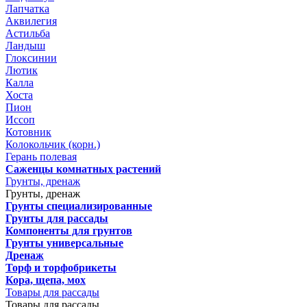
Лапчатка
Аквилегия
Астильба
Ландыш
Глоксинии
Лютик
Калла
Хоста
Пион
Иссоп
Котовник
Колокольчик (корн.)
Герань полевая
Саженцы комнатных растений
Грунты, дренаж
Грунты, дренаж
Грунты специализированные
Грунты для рассады
Компоненты для грунтов
Грунты универсальные
Дренаж
Торф и торфобрикеты
Кора, щепа, мох
Товары для рассады
Товары для рассады