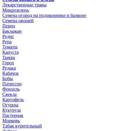
Лекарственные травы
Микрозелень
Семена огород на подоконнике и балконе
Семена овощей
Перец
Баклажан
Редис
Репа
Томаты
Капуста
Тыква
Горох
Редька
Кабачок
Бобы
Патиссон
Фенхель
Свекла
Картофель
Огурцы
Кукуруза
Пастернак
Морковь
Табак курительный