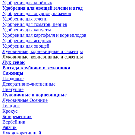
Удобрения для хвойных
Удобрения для овощей,зелени и ягод
Удобрения для огурцов, кабачков
Удобрение для зелени
Удобрения для томатов, перцев
Удобрения для капусты
Удобрения для картофеля и корнеплодов
Удобрения для ягодных
Удобрения для овощей
Луковичные, корневищные и саженцы
Луковичные, корневищные и саженцы
Лук-севок
Рассада клубники и земляники
Саженцы
Плодовые
Декоративно-лиственные
Цветущие
Луковичные и корневищные
Луковичные Осенние
Гиацинт
Крокус
Безвременник
Вербейник
Рябчик
Лук декоративный