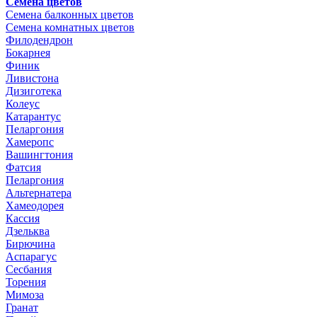
Семена цветов
Семена балконных цветов
Семена комнатных цветов
Филодендрон
Бокарнея
Финик
Ливистона
Дизиготека
Колеус
Катарантус
Пеларгония
Хамеропс
Вашингтония
Фатсия
Пеларгония
Альтернатера
Хамеодорея
Кассия
Дзельква
Бирючина
Аспарагус
Сесбания
Торения
Мимоза
Гранат