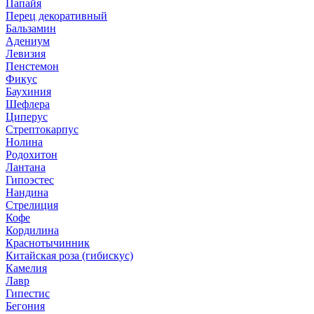
Папайя
Перец декоративный
Бальзамин
Адениум
Левизия
Пенстемон
Фикус
Баухиния
Шефлера
Циперус
Стрептокарпус
Нолина
Родохитон
Лантана
Гипоэстес
Нандина
Стрелиция
Кофе
Кордилина
Краснотычинник
Китайская роза (гибискус)
Камелия
Лавр
Гипестис
Бегония