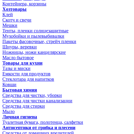
Контейнера, корзины
Хозтовары
Клей
Скотч и свечи
Мешки
Тенты, пленки солнцезащитные
Мухобойки и пылевыбивалки
Пакеты фасовочные, стрейч пленки
Шнуры, веревки
Ножницы, ножи канцелярские
Масло бытовое
Товары для кухни
Тазы и миски
Емкости для продуктов
Стеклотара для напитков
Ковши
Бытовая химия
Средства для чистки, уборки
Средства для чистки канализации
Средства для стирки
Мыло
Личная гигиена
Туалетная бумага, полотенца, салфетки
Антисептики от грибка и плесени
Средства от домашних вредителей