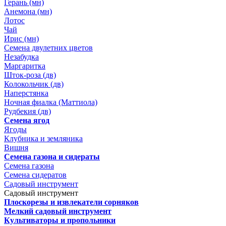
Герань (мн)
Анемона (мн)
Лотос
Чай
Ирис (мн)
Семена двулетних цветов
Незабудка
Маргаритка
Шток-роза (дв)
Колокольчик (дв)
Наперстянка
Ночная фиалка (Маттиола)
Рудбекия (дв)
Семена ягод
Ягоды
Клубника и земляника
Вишня
Семена газона и сидераты
Семена газона
Семена сидератов
Садовый инструмент
Садовый инструмент
Плоскорезы и извлекатели сорняков
Мелкий садовый инструмент
Культиваторы и пропольники