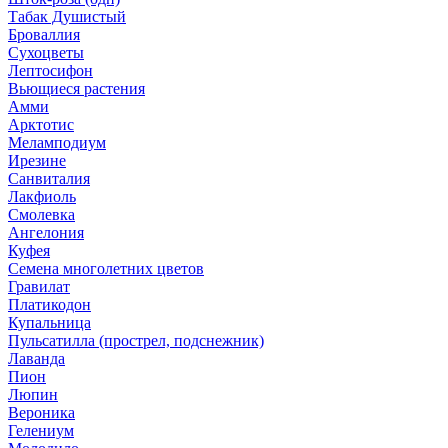
Табак Душистый
Броваллия
Сухоцветы
Лептосифон
Вьющиеся растения
Амми
Арктотис
Меламподиум
Ирезине
Санвиталия
Лакфиоль
Смолевка
Ангелония
Куфея
Семена многолетних цветов
Гравилат
Платикодон
Купальница
Пульсатилла (прострел, подснежник)
Лаванда
Пион
Люпин
Вероника
Гелениум