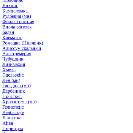
Молодило
Лихнис
Камнеломка
Рудбекия (мн)
Фиалка рогатая
Виола рогатая
Бадан
Клематис
Ромашка (Нивяник)
Алиссум скальный
Альстремерия
Чубушник
Лизимахия
Хмель
Эдельвейс
Лён (мн)
Гвоздика (мн)
Дербенник
Прострел
Хризантема (мн)
Гелиопсис
Вербаскум
Лапчатка
Айва
Пиретрум