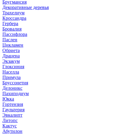
Бругмансия
Декоративные деревья
Трахелиум
Кроссандра
Гербера
Бровалия
Пассифлора
Паслен
Цикламен
Обриета
Драцена
Экзакум
Глоксиния
Населла
Примула
Бруссонетия
Делоникс
Пахиподиум
Юкка
Гортензия
Гаультерия
Эвкалипт
Литопс
Кактус
Абутилон