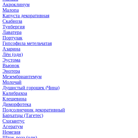
Акроклинум
Малопа
Капуста декоративная
Скабиоза
Тунбергия
Лаватера
Портулак
Гипсофила метельчатая
Азарина
Лён (одн)
Эустома
Вьюнок
Энотера
Мезембриантемум
Молочай
Душистый горошек (Чина)
Калибрахоа
Клещевина
Диморфотека
Подсолнечник декоративный
Бархатцы (Тагетес)
Схизантус
Агератум
Немезия
Шток-роза (одн)