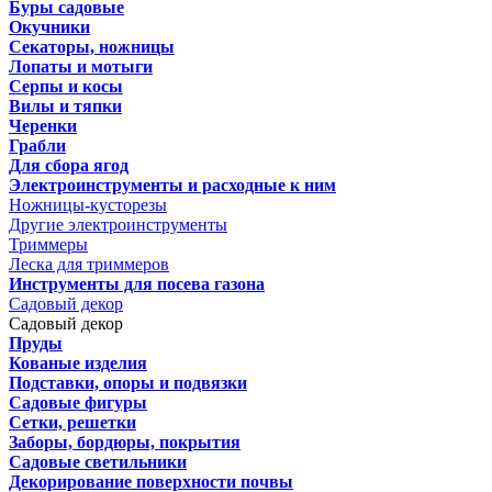
Буры садовые
Окучники
Секаторы, ножницы
Лопаты и мотыги
Серпы и косы
Вилы и тяпки
Черенки
Грабли
Для сбора ягод
Электроинструменты и расходные к ним
Ножницы-кусторезы
Другие электроинструменты
Триммеры
Леска для триммеров
Инструменты для посева газона
Садовый декор
Садовый декор
Пруды
Кованые изделия
Подставки, опоры и подвязки
Садовые фигуры
Сетки, решетки
Заборы, бордюры, покрытия
Садовые светильники
Декорирование поверхности почвы