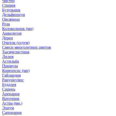
Чистец
Спирея
Бузульник
Дельфиниум
Овсяница
Роза
Колокольчик (мн)
Аквилегия
Дерен
Очиток (седум)
Смеси многолетних цветов
Тысячелистник
Лилия
Астильба
Примула
Кореопсис (мн)
Гайлардия
Ранункулюс
Буддлея
Сирень
Аренария
Ваточник
Астра (мн.)
Эхиум
Сапонария