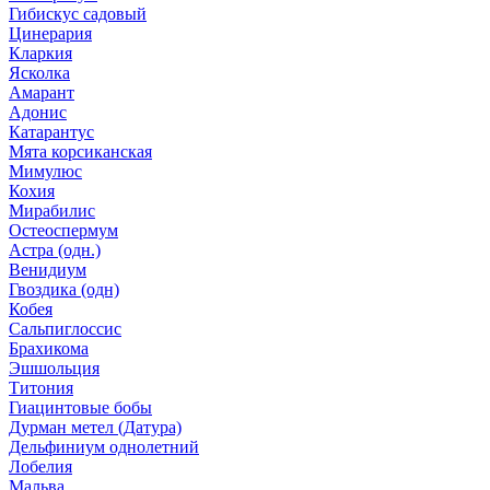
Гибискус садовый
Цинерария
Кларкия
Ясколка
Амарант
Адонис
Катарантус
Мята корсиканская
Мимулюс
Кохия
Мирабилис
Остеоспермум
Астра (одн.)
Венидиум
Гвоздика (одн)
Кобея
Сальпиглоссис
Брахикома
Эшшольция
Титония
Гиацинтовые бобы
Дурман метел (Датура)
Дельфиниум однолетний
Лобелия
Мальва