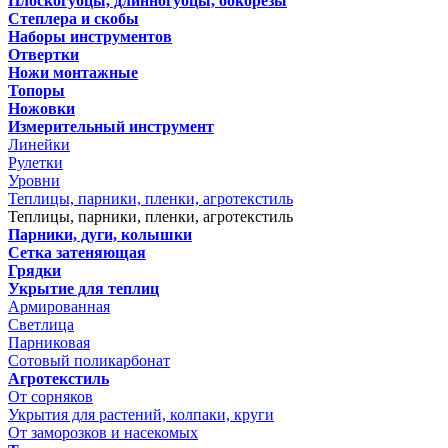
Плоскогубцы, длинногубцы, бокорезы
Степлера и скобы
Наборы инструментов
Отвертки
Ножи монтажные
Топоры
Ножовки
Измерительный инструмент
Линейки
Рулетки
Уровни
Теплицы, парники, пленки, агротекстиль
Теплицы, парники, пленки, агротекстиль
Парники, дуги, колышки
Сетка затеняющая
Грядки
Укрытие для теплиц
Армированная
Светлица
Парниковая
Сотовый поликарбонат
Агротекстиль
От сорняков
Укрытия для растений, колпаки, круги
От заморозков и насекомых