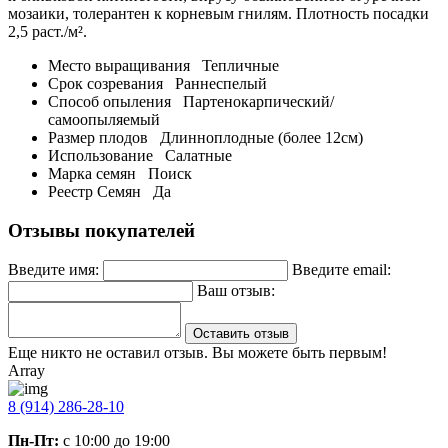
мозаики, толерантен к корневым гнилям. Плотность посадки
2,5 раст./м².
Место выращивания
Тепличные
Срок созревания
Раннеспелый
Способ опыления
Партенокарпический/
самоопыляемый
Размер плодов
Длинноплодные (более 12см)
Использование
Салатные
Марка семян
Поиск
Реестр Семян
Да
Отзывы покупателей
Введите имя:
Введите email:
Ваш отзыв:
Оставить отзыв
Еще никто не оставил отзыв. Вы можете быть первым!
Array
8 (914) 286-28-10
Пн-Пт:
с 10:00 до 19:00