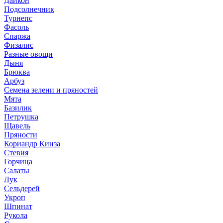
Дайкон
Подсолнечник
Турнепс
Фасоль
Спаржа
Физалис
Разные овощи
Дыня
Брюква
Арбуз
Семена зелени и пряностей
Мята
Базилик
Петрушка
Щавель
Пряности
Кориандр Кинза
Стевия
Горчица
Салаты
Лук
Сельдерей
Укроп
Шпинат
Рукола