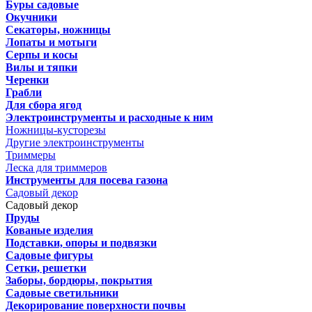
Буры садовые
Окучники
Секаторы, ножницы
Лопаты и мотыги
Серпы и косы
Вилы и тяпки
Черенки
Грабли
Для сбора ягод
Электроинструменты и расходные к ним
Ножницы-кусторезы
Другие электроинструменты
Триммеры
Леска для триммеров
Инструменты для посева газона
Садовый декор
Садовый декор
Пруды
Кованые изделия
Подставки, опоры и подвязки
Садовые фигуры
Сетки, решетки
Заборы, бордюры, покрытия
Садовые светильники
Декорирование поверхности почвы