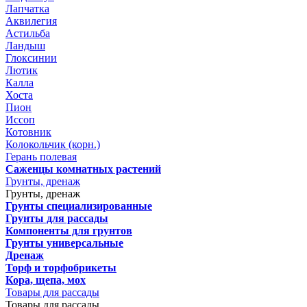
Лапчатка
Аквилегия
Астильба
Ландыш
Глоксинии
Лютик
Калла
Хоста
Пион
Иссоп
Котовник
Колокольчик (корн.)
Герань полевая
Саженцы комнатных растений
Грунты, дренаж
Грунты, дренаж
Грунты специализированные
Грунты для рассады
Компоненты для грунтов
Грунты универсальные
Дренаж
Торф и торфобрикеты
Кора, щепа, мох
Товары для рассады
Товары для рассады