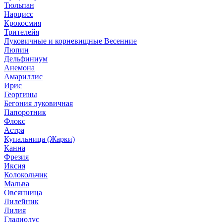
Тюльпан
Нарцисс
Крокосмия
Трителейя
Луковичные и корневищные Весенние
Люпин
Дельфиниум
Анемона
Амариллис
Ирис
Георгины
Бегония луковичная
Папоротник
Флокс
Астра
Купальница (Жарки)
Канна
Фрезия
Иксия
Колокольчик
Мальва
Овсянница
Лилейник
Лилия
Гладиолус