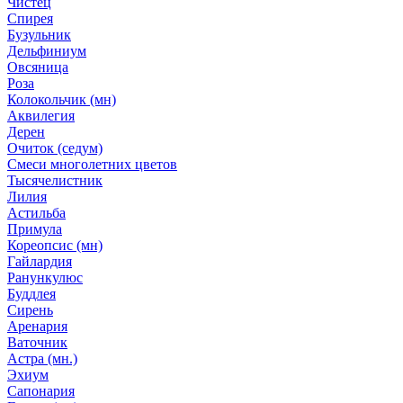
Чистец
Спирея
Бузульник
Дельфиниум
Овсяница
Роза
Колокольчик (мн)
Аквилегия
Дерен
Очиток (седум)
Смеси многолетних цветов
Тысячелистник
Лилия
Астильба
Примула
Кореопсис (мн)
Гайлардия
Ранункулюс
Буддлея
Сирень
Аренария
Ваточник
Астра (мн.)
Эхиум
Сапонария