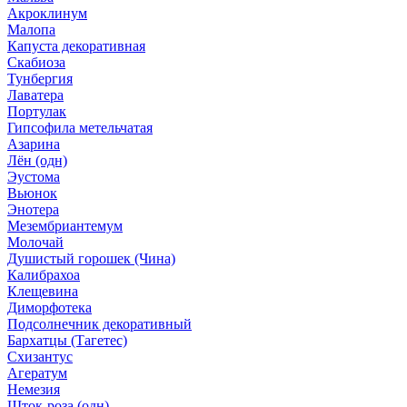
Акроклинум
Малопа
Капуста декоративная
Скабиоза
Тунбергия
Лаватера
Портулак
Гипсофила метельчатая
Азарина
Лён (одн)
Эустома
Вьюнок
Энотера
Мезембриантемум
Молочай
Душистый горошек (Чина)
Калибрахоа
Клещевина
Диморфотека
Подсолнечник декоративный
Бархатцы (Тагетес)
Схизантус
Агератум
Немезия
Шток-роза (одн)