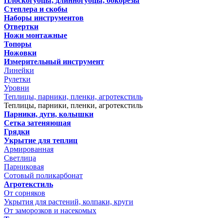
Плоскогубцы, длинногубцы, бокорезы
Степлера и скобы
Наборы инструментов
Отвертки
Ножи монтажные
Топоры
Ножовки
Измерительный инструмент
Линейки
Рулетки
Уровни
Теплицы, парники, пленки, агротекстиль
Теплицы, парники, пленки, агротекстиль
Парники, дуги, колышки
Сетка затеняющая
Грядки
Укрытие для теплиц
Армированная
Светлица
Парниковая
Сотовый поликарбонат
Агротекстиль
От сорняков
Укрытия для растений, колпаки, круги
От заморозков и насекомых