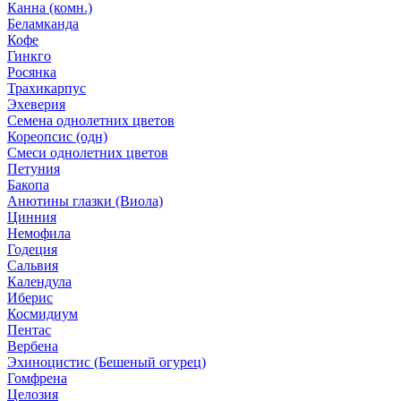
Канна (комн.)
Беламканда
Кофе
Гинкго
Росянка
Трахикарпус
Эхеверия
Семена однолетних цветов
Кореопсис (одн)
Смеси однолетних цветов
Петуния
Бакопа
Анютины глазки (Виола)
Цинния
Немофила
Годеция
Сальвия
Календула
Иберис
Космидиум
Пентас
Вербена
Эхиноцистис (Бешеный огурец)
Гомфрена
Целозия