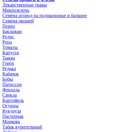
Лекарственные травы
Микрозелень
Семена огород на подоконнике и балконе
Семена овощей
Перец
Баклажан
Редис
Репа
Томаты
Капуста
Тыква
Горох
Редька
Кабачок
Бобы
Патиссон
Фенхель
Свекла
Картофель
Огурцы
Кукуруза
Пастернак
Морковь
Табак курительный