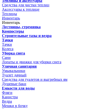
Теплицы и аксессуары
Средства для чистки теплиц
Аксессуары к теплице
Теплицы
Инвентарь
Инвентарь
Лестницы, стремянка
Компостеры
Строительные тазы и ведра
Тачки
Тачки
Колеса
Уборка снега
Сани
Лопаты и движки для уборки снега
Уличная санитария
Умывальники
Туалет дачный
Средства для туалетов и выгребных ям
Душевые баки
Емкости для воды
Фляги
Канистра
Ведра
Мешки в бочку