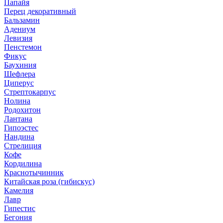
Папайя
Перец декоративный
Бальзамин
Адениум
Левизия
Пенстемон
Фикус
Баухиния
Шефлера
Циперус
Стрептокарпус
Нолина
Родохитон
Лантана
Гипоэстес
Нандина
Стрелиция
Кофе
Кордилина
Краснотычинник
Китайская роза (гибискус)
Камелия
Лавр
Гипестис
Бегония