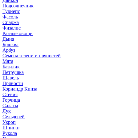
Дайкон
Подсолнечник
Турнепс
Фасоль
Спаржа
Физалис
Разные овощи
Дыня
Брюква
Арбуз
Семена зелени и пряностей
Мята
Базилик
Петрушка
Щавель
Пряности
Кориандр Кинза
Стевия
Горчица
Салаты
Лук
Сельдерей
Укроп
Шпинат
Рукола