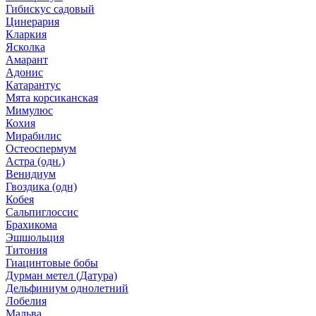
Гибискус садовый
Цинерария
Кларкия
Ясколка
Амарант
Адонис
Катарантус
Мята корсиканская
Мимулюс
Кохия
Мирабилис
Остеоспермум
Астра (одн.)
Венидиум
Гвоздика (одн)
Кобея
Сальпиглоссис
Брахикома
Эшшольция
Титония
Гиацинтовые бобы
Дурман метел (Датура)
Дельфиниум однолетний
Лобелия
Мальва