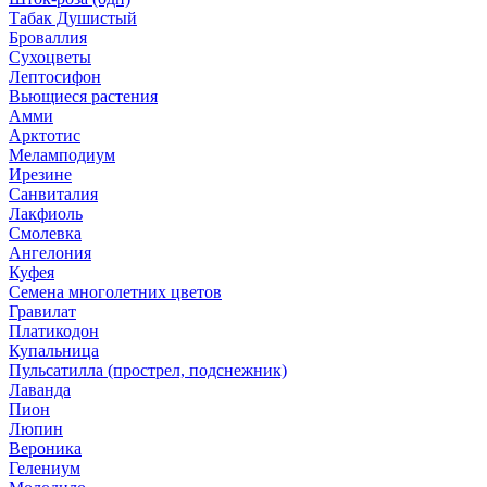
Табак Душистый
Броваллия
Сухоцветы
Лептосифон
Вьющиеся растения
Амми
Арктотис
Меламподиум
Ирезине
Санвиталия
Лакфиоль
Смолевка
Ангелония
Куфея
Семена многолетних цветов
Гравилат
Платикодон
Купальница
Пульсатилла (прострел, подснежник)
Лаванда
Пион
Люпин
Вероника
Гелениум