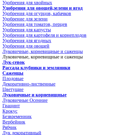
Удобрения для хвойных
Удобрения для овощей,зелени и ягод
Удобрения для огурцов, кабачков
Удобрение для зелени
Удобрения для томатов, перцев
Удобрения для капусты
Удобрения для картофеля и корнеплодов
Удобрения для ягодных
Удобрения для овощей
Луковичные, корневищные и саженцы
Луковичные, корневищные и саженцы
Лук-севок
Рассада клубники и земляники
Саженцы
Плодовые
Декоративно-лиственные
Цветущие
Луковичные и корневищные
Луковичные Осенние
Гиацинт
Крокус
Безвременник
Вербейник
Рябчик
Лук декоративный