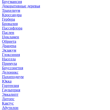
Бругмансия
Декоративные деревья
Трахелиум
Кроссандра
Гербера
Бровалия
Пассифлора
Паслен
Цикламен
Обриета
Драцена
Экзакум
Глоксиния
Населла
Примула
Бруссонетия
Делоникс
Пахиподиум
Юкка
Гортензия
Гаультерия
Эвкалипт
Литопс
Кактус
Абутилон