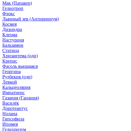
Мак (Папавер)
Гелиотроп
Флокс
Львиный зев (Антириннум)
Космея
Дихондра
Клеома
Настурция
Бальзамин
Статица
Хризантема (одн)
Крепис
Фасоль вьющаяся
Георгина
Рудбекия (одн)
Левкой
Кальцеолярия
Импатиенс
Газания (Гацания)
Василёк
Доротеантус
Нолана
Гипсофила
Ипомея
Гелихризум