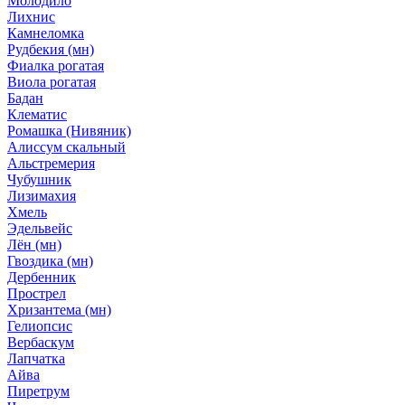
Молодило
Лихнис
Камнеломка
Рудбекия (мн)
Фиалка рогатая
Виола рогатая
Бадан
Клематис
Ромашка (Нивяник)
Алиссум скальный
Альстремерия
Чубушник
Лизимахия
Хмель
Эдельвейс
Лён (мн)
Гвоздика (мн)
Дербенник
Прострел
Хризантема (мн)
Гелиопсис
Вербаскум
Лапчатка
Айва
Пиретрум