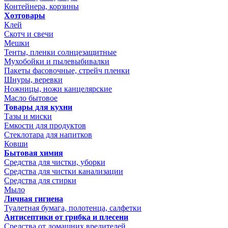
Контейнера, корзины
Хозтовары
Клей
Скотч и свечи
Мешки
Тенты, пленки солнцезащитные
Мухобойки и пылевыбивалки
Пакеты фасовочные, стрейч пленки
Шнуры, веревки
Ножницы, ножи канцелярские
Масло бытовое
Товары для кухни
Тазы и миски
Емкости для продуктов
Стеклотара для напитков
Ковши
Бытовая химия
Средства для чистки, уборки
Средства для чистки канализации
Средства для стирки
Мыло
Личная гигиена
Туалетная бумага, полотенца, салфетки
Антисептики от грибка и плесени
Средства от домашних вредителей