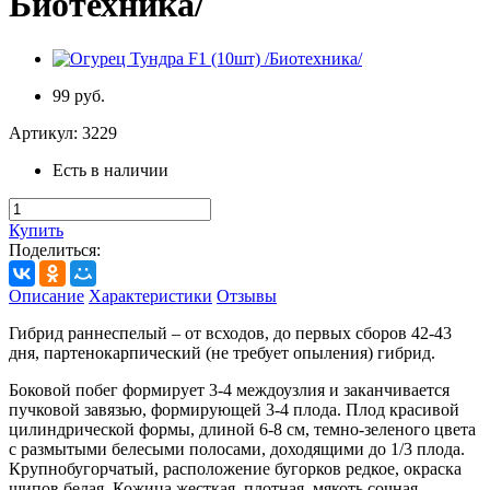
Биотехника/
99 руб.
Артикул:
3229
Есть в наличии
Купить
Поделиться:
Описание
Характеристики
Отзывы
Гибрид раннеспелый – от всходов, до первых сборов 42-43
дня, партенокарпический (не требует опыления) гибрид.
Боковой побег формирует 3-4 междоузлия и заканчивается
пучковой завязью, формирующей 3-4 плода. Плод красивой
цилиндрической формы, длиной 6-8 см, темно-зеленого цвета
с размытыми белесыми полосами, доходящими до 1/3 плода.
Крупнобугорчатый, расположение бугорков редкое, окраска
шипов белая. Кожица жесткая, плотная, мякоть сочная,