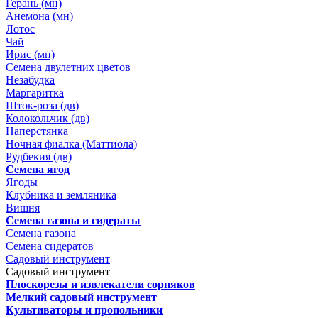
Герань (мн)
Анемона (мн)
Лотос
Чай
Ирис (мн)
Семена двулетних цветов
Незабудка
Маргаритка
Шток-роза (дв)
Колокольчик (дв)
Наперстянка
Ночная фиалка (Маттиола)
Рудбекия (дв)
Семена ягод
Ягоды
Клубника и земляника
Вишня
Семена газона и сидераты
Семена газона
Семена сидератов
Садовый инструмент
Садовый инструмент
Плоскорезы и извлекатели сорняков
Мелкий садовый инструмент
Культиваторы и пропольники