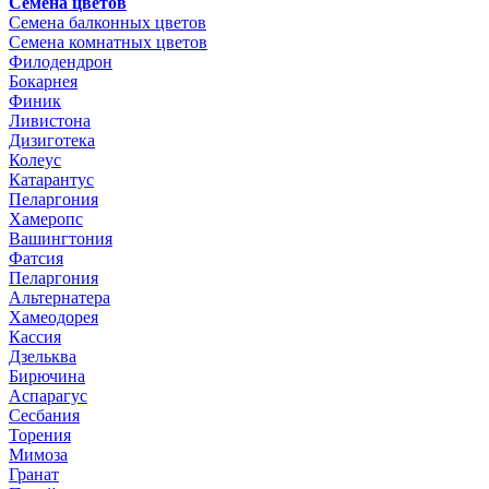
Семена цветов
Семена балконных цветов
Семена комнатных цветов
Филодендрон
Бокарнея
Финик
Ливистона
Дизиготека
Колеус
Катарантус
Пеларгония
Хамеропс
Вашингтония
Фатсия
Пеларгония
Альтернатера
Хамеодорея
Кассия
Дзельква
Бирючина
Аспарагус
Сесбания
Торения
Мимоза
Гранат