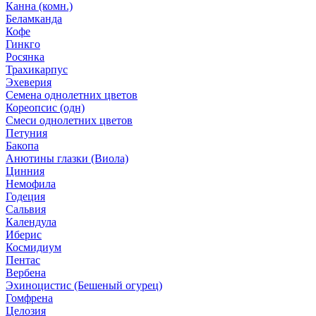
Канна (комн.)
Беламканда
Кофе
Гинкго
Росянка
Трахикарпус
Эхеверия
Семена однолетних цветов
Кореопсис (одн)
Смеси однолетних цветов
Петуния
Бакопа
Анютины глазки (Виола)
Цинния
Немофила
Годеция
Сальвия
Календула
Иберис
Космидиум
Пентас
Вербена
Эхиноцистис (Бешеный огурец)
Гомфрена
Целозия