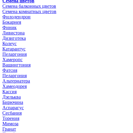
Семена цветов
Семена балконных цветов
Семена комнатных цветов
Филодендрон
Бокарнея
Финик
Ливистона
Дизиготека
Колеус
Катарантус
Пеларгония
Хамеропс
Вашингтония
Фатсия
Пеларгония
Альтернатера
Хамеодорея
Кассия
Дзельква
Бирючина
Аспарагус
Сесбания
Торения
Мимоза
Гранат