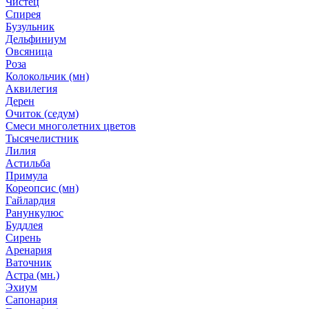
Чистец
Спирея
Бузульник
Дельфиниум
Овсяница
Роза
Колокольчик (мн)
Аквилегия
Дерен
Очиток (седум)
Смеси многолетних цветов
Тысячелистник
Лилия
Астильба
Примула
Кореопсис (мн)
Гайлардия
Ранункулюс
Буддлея
Сирень
Аренария
Ваточник
Астра (мн.)
Эхиум
Сапонария