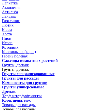
Лапчатка
Аквилегия
Астильба
Ландыш
Глоксинии
Лютик
Калла
Хоста
Пион
Иссоп
Котовник
Колокольчик (корн.)
Герань полевая
Саженцы комнатных растений
Грунты, дренаж
Грунты, дренаж
Грунты специализированные
Грунты для рассады
Компоненты для грунтов
Грунты универсальные
Дренаж
Торф и торфобрикеты
Кора, щепа, мох
Товары для рассады
Товары для рассады