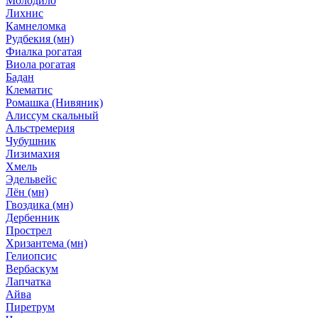
Молодило
Лихнис
Камнеломка
Рудбекия (мн)
Фиалка рогатая
Виола рогатая
Бадан
Клематис
Ромашка (Нивяник)
Алиссум скальный
Альстремерия
Чубушник
Лизимахия
Хмель
Эдельвейс
Лён (мн)
Гвоздика (мн)
Дербенник
Прострел
Хризантема (мн)
Гелиопсис
Вербаскум
Лапчатка
Айва
Пиретрум