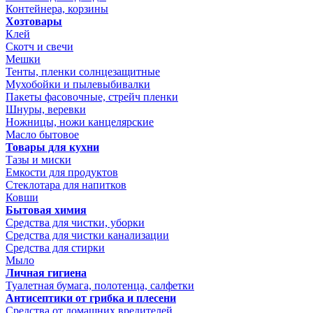
Контейнера, корзины
Хозтовары
Клей
Скотч и свечи
Мешки
Тенты, пленки солнцезащитные
Мухобойки и пылевыбивалки
Пакеты фасовочные, стрейч пленки
Шнуры, веревки
Ножницы, ножи канцелярские
Масло бытовое
Товары для кухни
Тазы и миски
Емкости для продуктов
Стеклотара для напитков
Ковши
Бытовая химия
Средства для чистки, уборки
Средства для чистки канализации
Средства для стирки
Мыло
Личная гигиена
Туалетная бумага, полотенца, салфетки
Антисептики от грибка и плесени
Средства от домашних вредителей