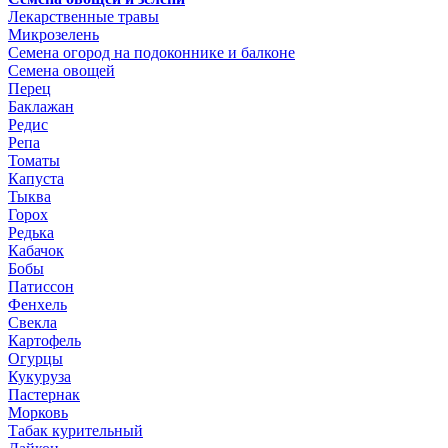
Лекарственные травы
Микрозелень
Семена огород на подоконнике и балконе
Семена овощей
Перец
Баклажан
Редис
Репа
Томаты
Капуста
Тыква
Горох
Редька
Кабачок
Бобы
Патиссон
Фенхель
Свекла
Картофель
Огурцы
Кукуруза
Пастернак
Морковь
Табак курительный