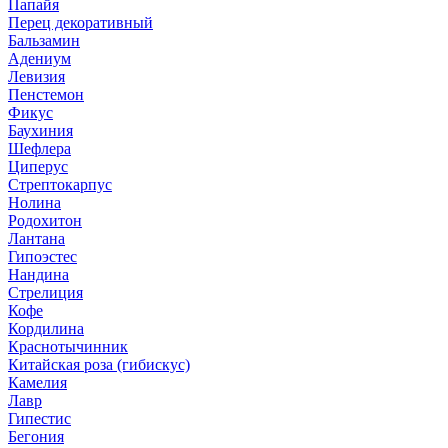
Папайя
Перец декоративный
Бальзамин
Адениум
Левизия
Пенстемон
Фикус
Баухиния
Шефлера
Циперус
Стрептокарпус
Нолина
Родохитон
Лантана
Гипоэстес
Нандина
Стрелиция
Кофе
Кордилина
Краснотычинник
Китайская роза (гибискус)
Камелия
Лавр
Гипестис
Бегония