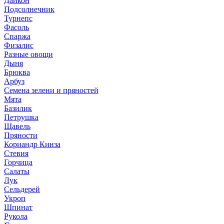
Дайкон
Подсолнечник
Турнепс
Фасоль
Спаржа
Физалис
Разные овощи
Дыня
Брюква
Арбуз
Семена зелени и пряностей
Мята
Базилик
Петрушка
Щавель
Пряности
Кориандр Кинза
Стевия
Горчица
Салаты
Лук
Сельдерей
Укроп
Шпинат
Рукола