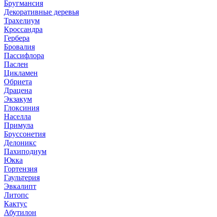
Бругмансия
Декоративные деревья
Трахелиум
Кроссандра
Гербера
Бровалия
Пассифлора
Паслен
Цикламен
Обриета
Драцена
Экзакум
Глоксиния
Населла
Примула
Бруссонетия
Делоникс
Пахиподиум
Юкка
Гортензия
Гаультерия
Эвкалипт
Литопс
Кактус
Абутилон