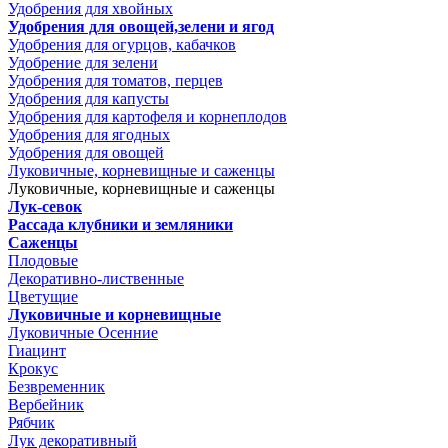
Удобрения для хвойных
Удобрения для овощей,зелени и ягод
Удобрения для огурцов, кабачков
Удобрение для зелени
Удобрения для томатов, перцев
Удобрения для капусты
Удобрения для картофеля и корнеплодов
Удобрения для ягодных
Удобрения для овощей
Луковичные, корневищные и саженцы
Луковичные, корневищные и саженцы
Лук-севок
Рассада клубники и земляники
Саженцы
Плодовые
Декоративно-лиственные
Цветущие
Луковичные и корневищные
Луковичные Осенние
Гиацинт
Крокус
Безвременник
Вербейник
Рябчик
Лук декоративный