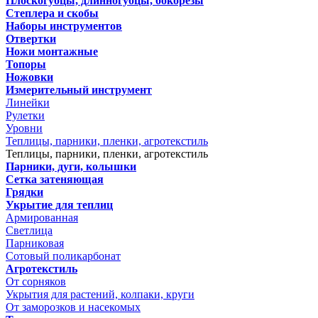
Плоскогубцы, длинногубцы, бокорезы
Степлера и скобы
Наборы инструментов
Отвертки
Ножи монтажные
Топоры
Ножовки
Измерительный инструмент
Линейки
Рулетки
Уровни
Теплицы, парники, пленки, агротекстиль
Теплицы, парники, пленки, агротекстиль
Парники, дуги, колышки
Сетка затеняющая
Грядки
Укрытие для теплиц
Армированная
Светлица
Парниковая
Сотовый поликарбонат
Агротекстиль
От сорняков
Укрытия для растений, колпаки, круги
От заморозков и насекомых