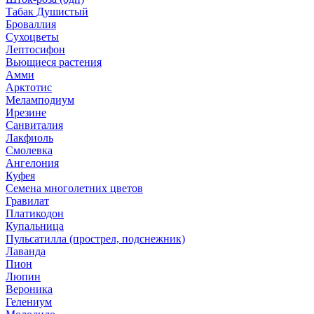
Табак Душистый
Броваллия
Сухоцветы
Лептосифон
Вьющиеся растения
Амми
Арктотис
Меламподиум
Ирезине
Санвиталия
Лакфиоль
Смолевка
Ангелония
Куфея
Семена многолетних цветов
Гравилат
Платикодон
Купальница
Пульсатилла (прострел, подснежник)
Лаванда
Пион
Люпин
Вероника
Гелениум