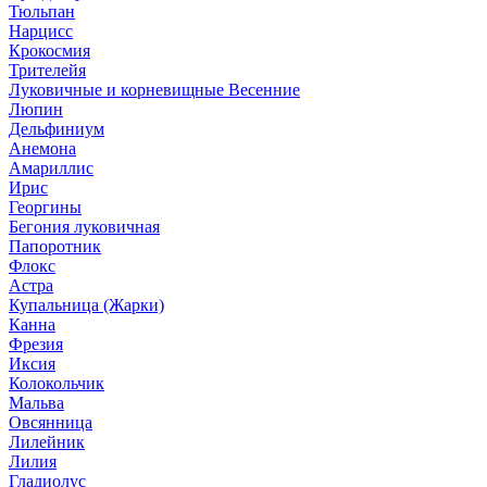
Тюльпан
Нарцисс
Крокосмия
Трителейя
Луковичные и корневищные Весенние
Люпин
Дельфиниум
Анемона
Амариллис
Ирис
Георгины
Бегония луковичная
Папоротник
Флокс
Астра
Купальница (Жарки)
Канна
Фрезия
Иксия
Колокольчик
Мальва
Овсянница
Лилейник
Лилия
Гладиолус