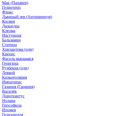
Мак (Папавер)
Гелиотроп
Флокс
Львиный зев (Антириннум)
Космея
Дихондра
Клеома
Настурция
Бальзамин
Статица
Хризантема (одн)
Крепис
Фасоль вьющаяся
Георгина
Рудбекия (одн)
Левкой
Кальцеолярия
Импатиенс
Газания (Гацания)
Василёк
Доротеантус
Нолана
Гипсофила
Ипомея
Гелихризум