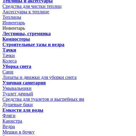
Теплицы и аксессуары
Средства для чистки теплиц
Аксессуары к теплице
Теплицы
Инвентарь
Инвентарь
Лестницы, стремянка
Компостеры
Строительные тазы и ведра
Тачки
Тачки
Колеса
Уборка снега
Сани
Лопаты и движки для уборки снега
Уличная санитария
Умывальники
Туалет дачный
Средства для туалетов и выгребных ям
Душевые баки
Емкости для воды
Фляги
Канистра
Ведра
Мешки в бочку