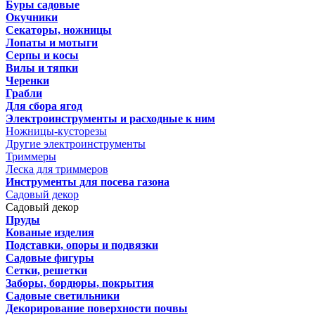
Буры садовые
Окучники
Секаторы, ножницы
Лопаты и мотыги
Серпы и косы
Вилы и тяпки
Черенки
Грабли
Для сбора ягод
Электроинструменты и расходные к ним
Ножницы-кусторезы
Другие электроинструменты
Триммеры
Леска для триммеров
Инструменты для посева газона
Садовый декор
Садовый декор
Пруды
Кованые изделия
Подставки, опоры и подвязки
Садовые фигуры
Сетки, решетки
Заборы, бордюры, покрытия
Садовые светильники
Декорирование поверхности почвы