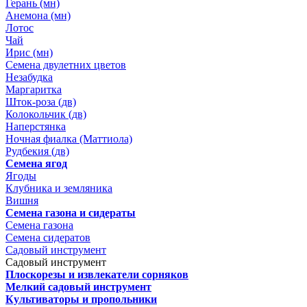
Герань (мн)
Анемона (мн)
Лотос
Чай
Ирис (мн)
Семена двулетних цветов
Незабудка
Маргаритка
Шток-роза (дв)
Колокольчик (дв)
Наперстянка
Ночная фиалка (Маттиола)
Рудбекия (дв)
Семена ягод
Ягоды
Клубника и земляника
Вишня
Семена газона и сидераты
Семена газона
Семена сидератов
Садовый инструмент
Садовый инструмент
Плоскорезы и извлекатели сорняков
Мелкий садовый инструмент
Культиваторы и пропольники