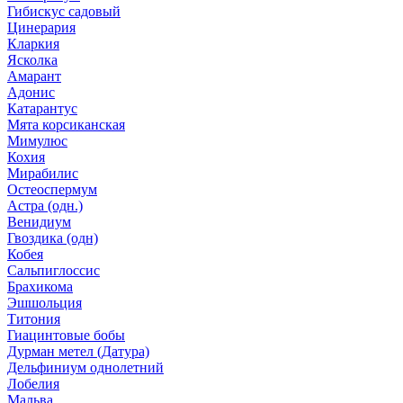
Гибискус садовый
Цинерария
Кларкия
Ясколка
Амарант
Адонис
Катарантус
Мята корсиканская
Мимулюс
Кохия
Мирабилис
Остеоспермум
Астра (одн.)
Венидиум
Гвоздика (одн)
Кобея
Сальпиглоссис
Брахикома
Эшшольция
Титония
Гиацинтовые бобы
Дурман метел (Датура)
Дельфиниум однолетний
Лобелия
Мальва