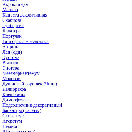
Акроклинум
Малопа
Капуста декоративная
Скабиоза
Тунбергия
Лаватера
Портулак
Гипсофила метельчатая
Азарина
Лён (одн)
Эустома
Вьюнок
Энотера
Мезембриантемум
Молочай
Душистый горошек (Чина)
Калибрахоа
Клещевина
Диморфотека
Подсолнечник декоративный
Бархатцы (Тагетес)
Схизантус
Агератум
Немезия
Шток-роза (одн)