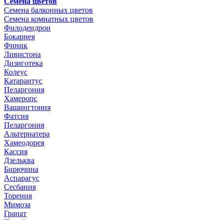
Семена цветов
Семена балконных цветов
Семена комнатных цветов
Филодендрон
Бокарнея
Финик
Ливистона
Дизиготека
Колеус
Катарантус
Пеларгония
Хамеропс
Вашингтония
Фатсия
Пеларгония
Альтернатера
Хамеодорея
Кассия
Дзельква
Бирючина
Аспарагус
Сесбания
Торения
Мимоза
Гранат