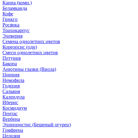
Канна (комн.)
Беламканда
Кофе
Гинкго
Росянка
Трахикарпус
Эхеверия
Семена однолетних цветов
Кореопсис (одн)
Смеси однолетних цветов
Петуния
Бакопа
Анютины глазки (Виола)
Цинния
Немофила
Годеция
Сальвия
Календула
Иберис
Космидиум
Пентас
Вербена
Эхиноцистис (Бешеный огурец)
Гомфрена
Целозия