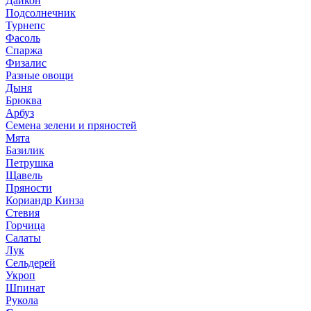
Дайкон
Подсолнечник
Турнепс
Фасоль
Спаржа
Физалис
Разные овощи
Дыня
Брюква
Арбуз
Семена зелени и пряностей
Мята
Базилик
Петрушка
Щавель
Пряности
Кориандр Кинза
Стевия
Горчица
Салаты
Лук
Сельдерей
Укроп
Шпинат
Рукола