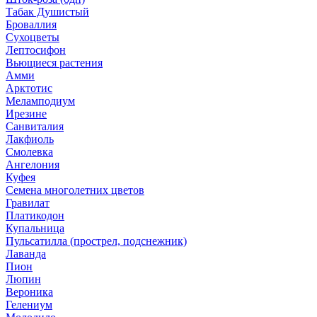
Табак Душистый
Броваллия
Сухоцветы
Лептосифон
Вьющиеся растения
Амми
Арктотис
Меламподиум
Ирезине
Санвиталия
Лакфиоль
Смолевка
Ангелония
Куфея
Семена многолетних цветов
Гравилат
Платикодон
Купальница
Пульсатилла (прострел, подснежник)
Лаванда
Пион
Люпин
Вероника
Гелениум