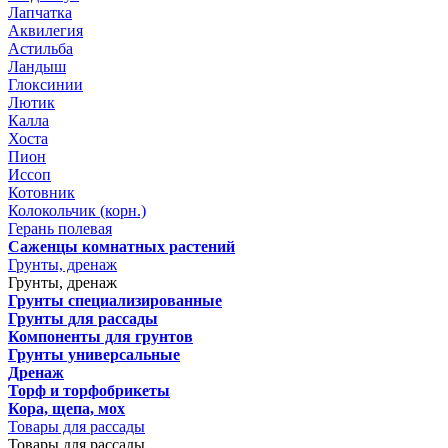
Лапчатка
Аквилегия
Астильба
Ландыш
Глоксинии
Лютик
Калла
Хоста
Пион
Иссоп
Котовник
Колокольчик (корн.)
Герань полевая
Саженцы комнатных растений
Грунты, дренаж
Грунты, дренаж
Грунты специализированные
Грунты для рассады
Компоненты для грунтов
Грунты универсальные
Дренаж
Торф и торфобрикеты
Кора, щепа, мох
Товары для рассады
Товары для рассады