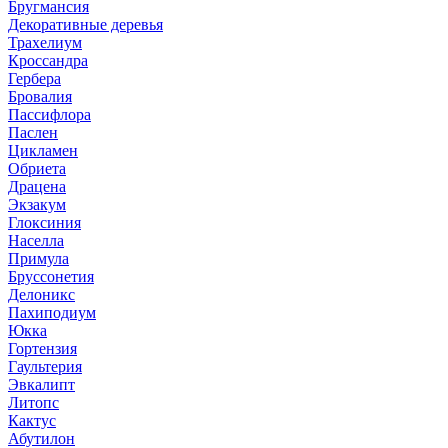
Бругмансия
Декоративные деревья
Трахелиум
Кроссандра
Гербера
Бровалия
Пассифлора
Паслен
Цикламен
Обриета
Драцена
Экзакум
Глоксиния
Населла
Примула
Бруссонетия
Делоникс
Пахиподиум
Юкка
Гортензия
Гаультерия
Эвкалипт
Литопс
Кактус
Абутилон