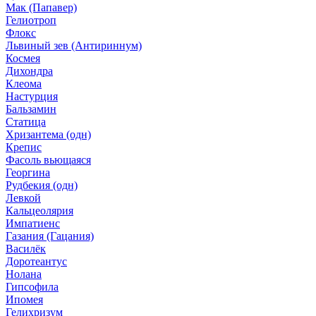
Мак (Папавер)
Гелиотроп
Флокс
Львиный зев (Антириннум)
Космея
Дихондра
Клеома
Настурция
Бальзамин
Статица
Хризантема (одн)
Крепис
Фасоль вьющаяся
Георгина
Рудбекия (одн)
Левкой
Кальцеолярия
Импатиенс
Газания (Гацания)
Василёк
Доротеантус
Нолана
Гипсофила
Ипомея
Гелихризум