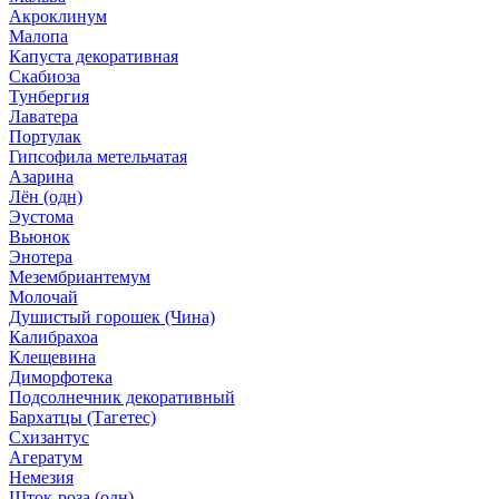
Акроклинум
Малопа
Капуста декоративная
Скабиоза
Тунбергия
Лаватера
Портулак
Гипсофила метельчатая
Азарина
Лён (одн)
Эустома
Вьюнок
Энотера
Мезембриантемум
Молочай
Душистый горошек (Чина)
Калибрахоа
Клещевина
Диморфотека
Подсолнечник декоративный
Бархатцы (Тагетес)
Схизантус
Агератум
Немезия
Шток-роза (одн)