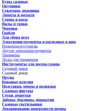
Буры садовые
Окучники
Секаторы, ножницы
Лопаты и мотыги
Серпы и косы
Вилы и тяпки
Черенки
Грабли
Для сбора ягод
Электроинструменты и расходные к ним
Ножницы-кусторезы
Другие электроинструменты
Триммеры
Леска для триммеров
Инструменты для посева газона
Садовый декор
Садовый декор
Пруды
Кованые изделия
Подставки, опоры и подвязки
Садовые фигуры
Сетки, решетки
Заборы, бордюры, покрытия
Садовые светильники
Декорирование поверхности почвы