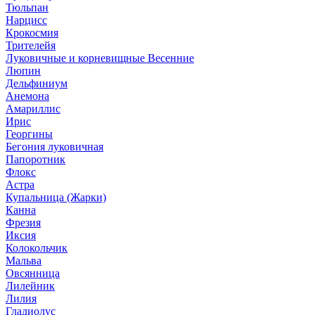
Тюльпан
Нарцисс
Крокосмия
Трителейя
Луковичные и корневищные Весенние
Люпин
Дельфиниум
Анемона
Амариллис
Ирис
Георгины
Бегония луковичная
Папоротник
Флокс
Астра
Купальница (Жарки)
Канна
Фрезия
Иксия
Колокольчик
Мальва
Овсянница
Лилейник
Лилия
Гладиолус