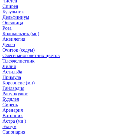
Чистец
Спирея
Бузульник
Дельфиниум
Овсяница
Роза
Колокольчик (мн)
Аквилегия
Дерен
Очиток (седум)
Смеси многолетних цветов
Тысячелистник
Лилия
Астильба
Примула
Кореопсис (мн)
Гайлардия
Ранункулюс
Буддлея
Сирень
Аренария
Ваточник
Астра (мн.)
Эхиум
Сапонария