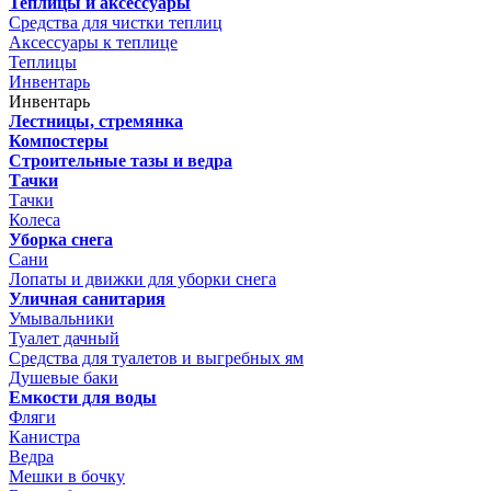
Теплицы и аксессуары
Средства для чистки теплиц
Аксессуары к теплице
Теплицы
Инвентарь
Инвентарь
Лестницы, стремянка
Компостеры
Строительные тазы и ведра
Тачки
Тачки
Колеса
Уборка снега
Сани
Лопаты и движки для уборки снега
Уличная санитария
Умывальники
Туалет дачный
Средства для туалетов и выгребных ям
Душевые баки
Емкости для воды
Фляги
Канистра
Ведра
Мешки в бочку