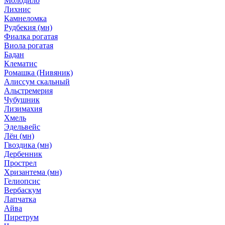
Молодило
Лихнис
Камнеломка
Рудбекия (мн)
Фиалка рогатая
Виола рогатая
Бадан
Клематис
Ромашка (Нивяник)
Алиссум скальный
Альстремерия
Чубушник
Лизимахия
Хмель
Эдельвейс
Лён (мн)
Гвоздика (мн)
Дербенник
Прострел
Хризантема (мн)
Гелиопсис
Вербаскум
Лапчатка
Айва
Пиретрум