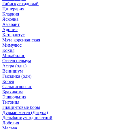
Гибискус садовый
Цинерария
Кларкия
Ясколка
Амарант
Адонис
Катарантус
Мята корсиканская
Мимулюс
Кохия
Мирабилис
Остеоспермум
Астра (одн.)
Венидиум
Гвоздика (одн)
Кобея
Сальпиглоссис
Брахикома
Эшшольция
Титония
Гиацинтовые бобы
Дурман метел (Датура)
Дельфиниум однолетний
Лобелия
Мальва