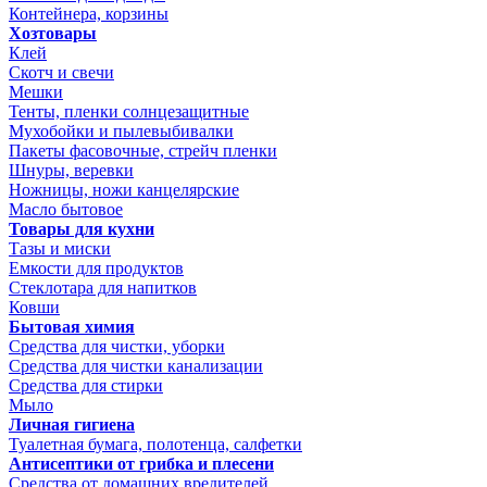
Контейнера, корзины
Хозтовары
Клей
Скотч и свечи
Мешки
Тенты, пленки солнцезащитные
Мухобойки и пылевыбивалки
Пакеты фасовочные, стрейч пленки
Шнуры, веревки
Ножницы, ножи канцелярские
Масло бытовое
Товары для кухни
Тазы и миски
Емкости для продуктов
Стеклотара для напитков
Ковши
Бытовая химия
Средства для чистки, уборки
Средства для чистки канализации
Средства для стирки
Мыло
Личная гигиена
Туалетная бумага, полотенца, салфетки
Антисептики от грибка и плесени
Средства от домашних вредителей