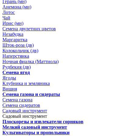
Герань (мн)
Анемона (мн)
Лотос
Чай
Ирис (мн)
Семена двулетних цветов
Незабудка
Маргаритка
Шток-роза (дв)
Колокольчик (дв)
Наперстянка
Ночная фиалка (Маттиола)
Рудбекия (дв)
Семена ягод
Ягоды
Клубника и земляника
Вишня
Семена газона и сидераты
Семена газона
Семена сидератов
Садовый инструмент
Садовый инструмент
Плоскорезы и извлекатели сорняков
Мелкий садовый инструмент
Культиваторы и пропольники