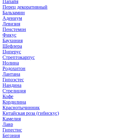
Папайя
Перец декоративный
Бальзамин
Адениум
Левизия
Пенстемон
Фикус
Баухиния
Шефлера
Циперус
Стрептокарпус
Нолина
Родохитон
Лантана
Гипоэстес
Нандина
Стрелиция
Кофе
Кордилина
Краснотычинник
Китайская роза (гибискус)
Камелия
Лавр
Гипестис
Бегония