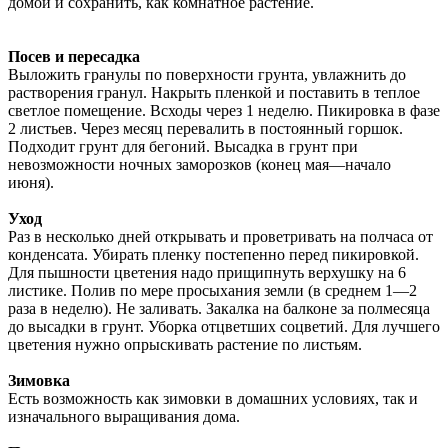
домой и сохранить, как комнатное растение.
Посев и пересадка
Выложить гранулы по поверхности грунта, увлажнить до
растворения гранул. Накрыть пленкой и поставить в теплое
светлое помещение. Всходы через 1 неделю. Пикировка в фазе
2 листьев. Через месяц перевалить в постоянный горшок.
Подходит грунт для бегоний. Высадка в грунт при
невозможности ночных заморозков (конец мая—начало
июня).
Уход
Раз в несколько дней открывать и проветривать на полчаса от
конденсата. Убирать пленку постепенно перед пикировкой.
Для пышности цветения надо прищипнуть верхушку на 6
листике. Полив по мере просыхания земли (в среднем 1—2
раза в неделю). Не заливать. Закалка на балконе за полмесяца
до высадки в грунт. Уборка отцветших соцветий. Для лучшего
цветения нужно опрыскивать растение по листьям.
Зимовка
Есть возможность как зимовки в домашних условиях, так и
изначального выращивания дома.