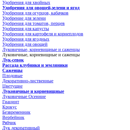
Удобрения для хвойных
Удобрения для овощей,зелени и ягод
Удобрения для огурцов, кабачков
Удобрение для зелени
Удобрения для томатов, перцев
Удобрения для капусты
Удобрения для картофеля и корнеплодов
Удобрения для ягодных
Удобрения для овощей
Луковичные, корневищные и саженцы
Луковичные, корневищные и саженцы
Лук-севок
Рассада клубники и земляники
Саженцы
Плодовые
Декоративно-лиственные
Цветущие
Луковичные и корневищные
Луковичные Осенние
Гиацинт
Крокус
Безвременник
Вербейник
Рябчик
Лук декоративный