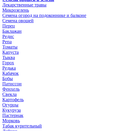
Лекарственные травы
Микрозелень
Семена огород на подоконнике и балконе
Семена овощей
Перец
Баклажан
Редис
Репа
Томаты
Капуста
Тыква
Горох
Редька
Кабачок
Бобы
Патиссон
Фенхель
Свекла
Картофель
Огурцы
Кукуруза
Пастернак
Морковь
Табак курительный