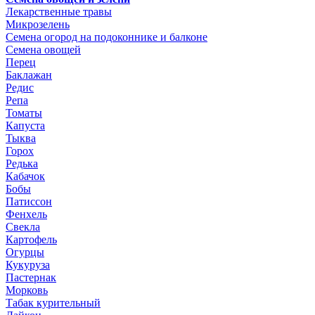
Лекарственные травы
Микрозелень
Семена огород на подоконнике и балконе
Семена овощей
Перец
Баклажан
Редис
Репа
Томаты
Капуста
Тыква
Горох
Редька
Кабачок
Бобы
Патиссон
Фенхель
Свекла
Картофель
Огурцы
Кукуруза
Пастернак
Морковь
Табак курительный