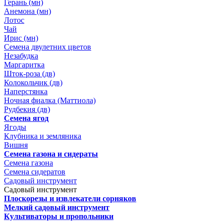
Герань (мн)
Анемона (мн)
Лотос
Чай
Ирис (мн)
Семена двулетних цветов
Незабудка
Маргаритка
Шток-роза (дв)
Колокольчик (дв)
Наперстянка
Ночная фиалка (Маттиола)
Рудбекия (дв)
Семена ягод
Ягоды
Клубника и земляника
Вишня
Семена газона и сидераты
Семена газона
Семена сидератов
Садовый инструмент
Садовый инструмент
Плоскорезы и извлекатели сорняков
Мелкий садовый инструмент
Культиваторы и пропольники