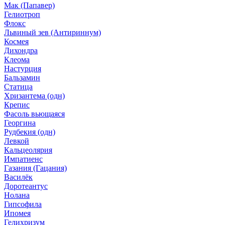
Мак (Папавер)
Гелиотроп
Флокс
Львиный зев (Антириннум)
Космея
Дихондра
Клеома
Настурция
Бальзамин
Статица
Хризантема (одн)
Крепис
Фасоль вьющаяся
Георгина
Рудбекия (одн)
Левкой
Кальцеолярия
Импатиенс
Газания (Гацания)
Василёк
Доротеантус
Нолана
Гипсофила
Ипомея
Гелихризум