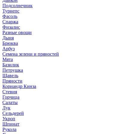
Дайкон
Подсолнечник
Турнепс
Фасоль
Спаржа
Физалис
Разные овощи
Дыня
Брюква
Арбуз
Семена зелени и пряностей
Мята
Базилик
Петрушка
Щавель
Пряности
Кориандр Кинза
Стевия
Горчица
Салаты
Лук
Сельдерей
Укроп
Шпинат
Рукола