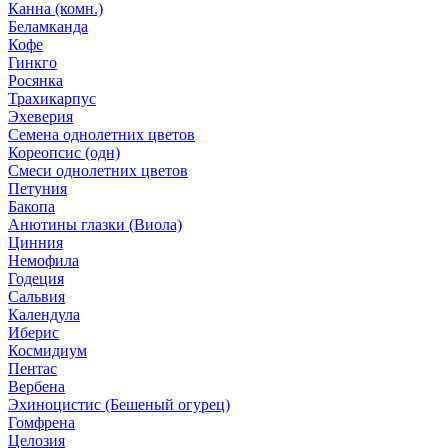
Канна (комн.)
Беламканда
Кофе
Гинкго
Росянка
Трахикарпус
Эхеверия
Семена однолетних цветов
Кореопсис (одн)
Смеси однолетних цветов
Петуния
Бакопа
Анютины глазки (Виола)
Цинния
Немофила
Годеция
Сальвия
Календула
Иберис
Космидиум
Пентас
Вербена
Эхиноцистис (Бешеный огурец)
Гомфрена
Целозия