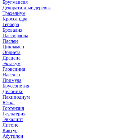
Бругмансия
Декоративные деревья
Трахелиум
Кроссандра
Гербера
Бровалия
Пассифлора
Паслен
Цикламен
Обриета
Драцена
Экзакум
Глоксиния
Населла
Примула
Бруссонетия
Делоникс
Пахиподиум
Юкка
Гортензия
Гаультерия
Эвкалипт
Литопс
Кактус
Абутилон