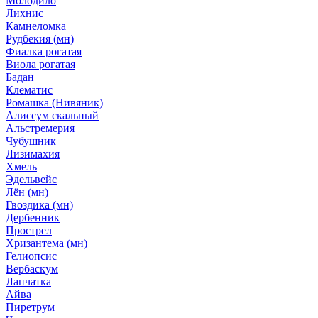
Молодило
Лихнис
Камнеломка
Рудбекия (мн)
Фиалка рогатая
Виола рогатая
Бадан
Клематис
Ромашка (Нивяник)
Алиссум скальный
Альстремерия
Чубушник
Лизимахия
Хмель
Эдельвейс
Лён (мн)
Гвоздика (мн)
Дербенник
Прострел
Хризантема (мн)
Гелиопсис
Вербаскум
Лапчатка
Айва
Пиретрум