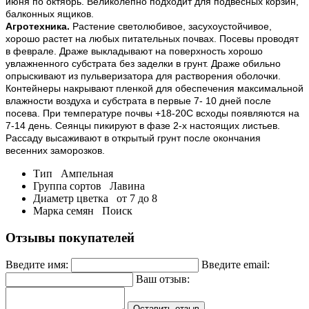
июня по октябрь. Великолепно подходит для подвесных корзин,
балконных ящиков.
Агротехника.
Растение светолюбивое, засухоустойчивое,
хорошо растет на любых питательных почвах. Посевы проводят
в феврале. Драже выкладывают на поверхность хорошо
увлажненного субстрата без заделки в грунт. Драже обильно
опрыскивают из пульверизатора для растворения оболочки.
Контейнеры накрывают пленкой для обеспечения максимальной
влажности воздуха и субстрата в первые 7- 10 дней после
посева. При температуре почвы +18-20С всходы появляются на
7-14 день. Сеянцы пикируют в фазе 2-х настоящих листьев.
Рассаду высаживают в открытый грунт после окончания
весенних заморозков.
Тип
Ампельная
Группа сортов
Лавина
Диаметр цветка
от 7 до 8
Марка семян
Поиск
Отзывы покупателей
Введите имя:
Введите email:
Ваш отзыв:
Оставить отзыв