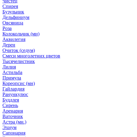
Чистец
Спирея
Бузульник
Дельфиниум
Овсяница
Роза
Колокольчик (мн)
Аквилегия
Дерен
Очиток (седум)
Смеси многолетних цветов
Тысячелистник
Лилия
Астильба
Примула
Кореопсис (мн)
Гайлардия
Ранункулюс
Буддлея
Сирень
Аренария
Ваточник
Астра (мн.)
Эхиум
Сапонария