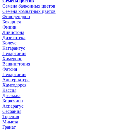
Семена цветов
Семена балконных цветов
Семена комнатных цветов
Филодендрон
Бокарнея
Финик
Ливистона
Дизиготека
Колеус
Катарантус
Пеларгония
Хамеропс
Вашингтония
Фатсия
Пеларгония
Альтернатера
Хамеодорея
Кассия
Дзельква
Бирючина
Аспарагус
Сесбания
Торения
Мимоза
Гранат