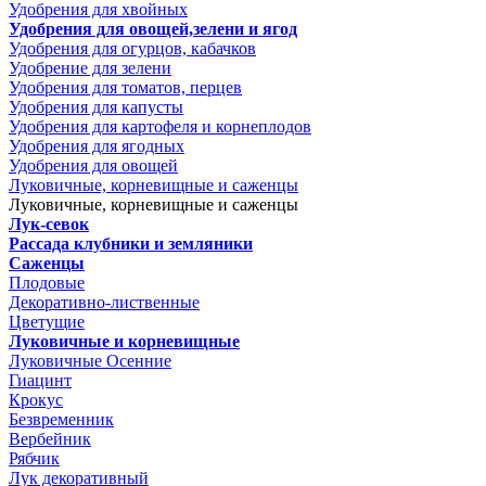
Удобрения для хвойных
Удобрения для овощей,зелени и ягод
Удобрения для огурцов, кабачков
Удобрение для зелени
Удобрения для томатов, перцев
Удобрения для капусты
Удобрения для картофеля и корнеплодов
Удобрения для ягодных
Удобрения для овощей
Луковичные, корневищные и саженцы
Луковичные, корневищные и саженцы
Лук-севок
Рассада клубники и земляники
Саженцы
Плодовые
Декоративно-лиственные
Цветущие
Луковичные и корневищные
Луковичные Осенние
Гиацинт
Крокус
Безвременник
Вербейник
Рябчик
Лук декоративный