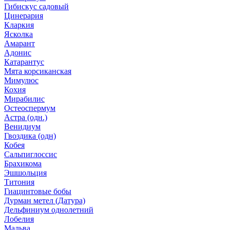
Гибискус садовый
Цинерария
Кларкия
Ясколка
Амарант
Адонис
Катарантус
Мята корсиканская
Мимулюс
Кохия
Мирабилис
Остеоспермум
Астра (одн.)
Венидиум
Гвоздика (одн)
Кобея
Сальпиглоссис
Брахикома
Эшшольция
Титония
Гиацинтовые бобы
Дурман метел (Датура)
Дельфиниум однолетний
Лобелия
Мальва