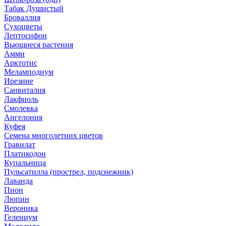
Табак Душистый
Броваллия
Сухоцветы
Лептосифон
Вьющиеся растения
Амми
Арктотис
Меламподиум
Ирезине
Санвиталия
Лакфиоль
Смолевка
Ангелония
Куфея
Семена многолетних цветов
Гравилат
Платикодон
Купальница
Пульсатилла (прострел, подснежник)
Лаванда
Пион
Люпин
Вероника
Гелениум