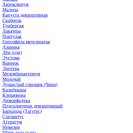
Акроклинум
Малопа
Капуста декоративная
Скабиоза
Тунбергия
Лаватера
Портулак
Гипсофила метельчатая
Азарина
Лён (одн)
Эустома
Вьюнок
Энотера
Мезембриантемум
Молочай
Душистый горошек (Чина)
Калибрахоа
Клещевина
Диморфотека
Подсолнечник декоративный
Бархатцы (Тагетес)
Схизантус
Агератум
Немезия
Шток-роза (одн)