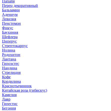
Папайя
Перец декоративный
Бальзамин
Адениум
Левизия
Пенстемон
Фикус
Баухиния
Шефлера
Циперус
Стрептокарпус
Нолина
Родохитон
Лантана
Гипоэстес
Нандина
Стрелиция
Кофе
Кордилина
Краснотычинник
Китайская роза (гибискус)
Камелия
Лавр
Гипестис
Бегония