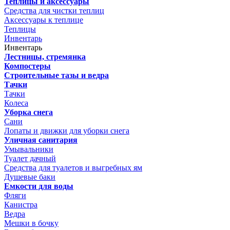
Теплицы и аксессуары
Средства для чистки теплиц
Аксессуары к теплице
Теплицы
Инвентарь
Инвентарь
Лестницы, стремянка
Компостеры
Строительные тазы и ведра
Тачки
Тачки
Колеса
Уборка снега
Сани
Лопаты и движки для уборки снега
Уличная санитария
Умывальники
Туалет дачный
Средства для туалетов и выгребных ям
Душевые баки
Емкости для воды
Фляги
Канистра
Ведра
Мешки в бочку