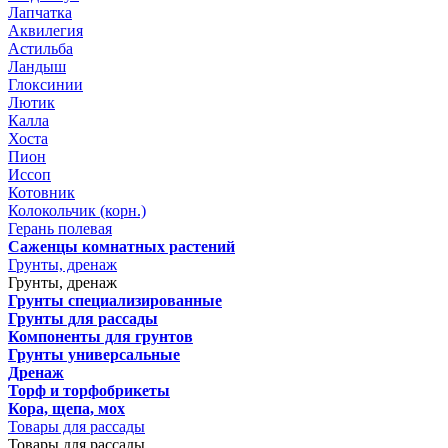
Лапчатка
Аквилегия
Астильба
Ландыш
Глоксинии
Лютик
Калла
Хоста
Пион
Иссоп
Котовник
Колокольчик (корн.)
Герань полевая
Саженцы комнатных растений
Грунты, дренаж
Грунты, дренаж
Грунты специализированные
Грунты для рассады
Компоненты для грунтов
Грунты универсальные
Дренаж
Торф и торфобрикеты
Кора, щепа, мох
Товары для рассады
Товары для рассады