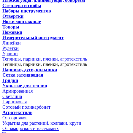
Плоскогубцы, длинногубцы, бокорезы
Степлера и скобы
Наборы инструментов
Отвертки
Ножи монтажные
Топоры
Ножовки
Измерительный инструмент
Линейки
Рулетки
Уровни
Теплицы, парники, пленки, агротекстиль
Теплицы, парники, пленки, агротекстиль
Парники, дуги, колышки
Сетка затеняющая
Грядки
Укрытие для теплиц
Армированная
Светлица
Парниковая
Сотовый поликарбонат
Агротекстиль
От сорняков
Укрытия для растений, колпаки, круги
От заморозков и насекомых