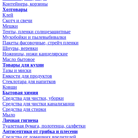
Контейнера, корзины
Хозтовары
Клей
Скотч и свечи
Мешки
Тенты, пленки солнцезащитные
Мухобойки и пылевыбивалки
Пакеты фасовочные, стрейч пленки
Шнуры, веревки
Ножницы, ножи канцелярские
Масло бытовое
Товары для кухни
Тазы и миски
Емкости для продуктов
Стеклотара для напитков
Ковши
Бытовая химия
Средства для чистки, уборки
Средства для чистки канализации
Средства для стирки
Мыло
Личная гигиена
Туалетная бумага, полотенца, салфетки
Антисептики от грибка и плесени
Средства от домашних вредителей