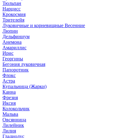
Тюльпан
Нарцисс
Крокосмия
Трителейя
Луковичные и корневищные Весенние
Люпин
Дельфиниум
Анемона
Амариллис
Ирис
Георгины
Бегония луковичная
Папоротник
Флокс
Астра
Купальница (Жарки)
Канна
Фрезия
Иксия
Колокольчик
Мальва
Овсянница
Лилейник
Лилия
Гладиолус