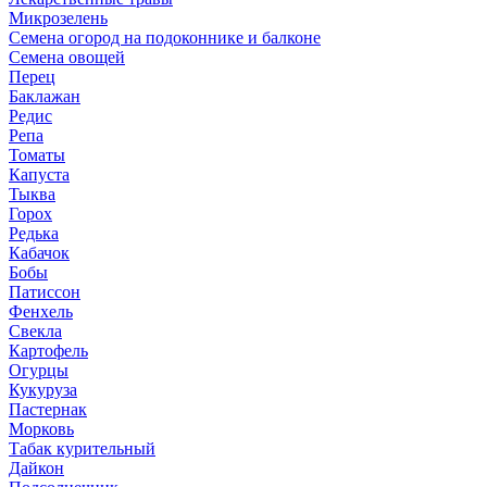
Микрозелень
Семена огород на подоконнике и балконе
Семена овощей
Перец
Баклажан
Редис
Репа
Томаты
Капуста
Тыква
Горох
Редька
Кабачок
Бобы
Патиссон
Фенхель
Свекла
Картофель
Огурцы
Кукуруза
Пастернак
Морковь
Табак курительный
Дайкон