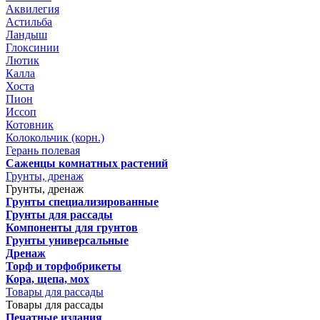
Аквилегия
Астильба
Ландыш
Глоксинии
Лютик
Калла
Хоста
Пион
Иссоп
Котовник
Колокольчик (корн.)
Герань полевая
Саженцы комнатных растений
Грунты, дренаж
Грунты, дренаж
Грунты специализированные
Грунты для рассады
Компоненты для грунтов
Грунты универсальные
Дренаж
Торф и торфобрикеты
Кора, щепа, мох
Товары для рассады
Товары для рассады
Печатные издания