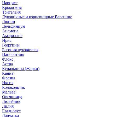
Нарцисс
Крокосмия
Трителейя
Луковичные и корневищные Весенние
Люпин
Дельфиниум
Анемона
Амариллис
Ирис
Георгины
Бегония луковичная
Папоротник
Флокс
Астра
Купальница (Жарки)
Канна
Фрезия
Иксия
Колокольчик
Мальва
Овсянница
Лилейник
Лилия
Гладиолус
Лапчатка