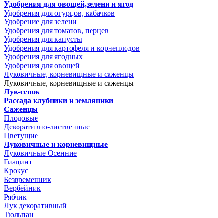
Удобрения для овощей,зелени и ягод
Удобрения для огурцов, кабачков
Удобрение для зелени
Удобрения для томатов, перцев
Удобрения для капусты
Удобрения для картофеля и корнеплодов
Удобрения для ягодных
Удобрения для овощей
Луковичные, корневищные и саженцы
Луковичные, корневищные и саженцы
Лук-севок
Рассада клубники и земляники
Саженцы
Плодовые
Декоративно-лиственные
Цветущие
Луковичные и корневищные
Луковичные Осенние
Гиацинт
Крокус
Безвременник
Вербейник
Рябчик
Лук декоративный
Тюльпан