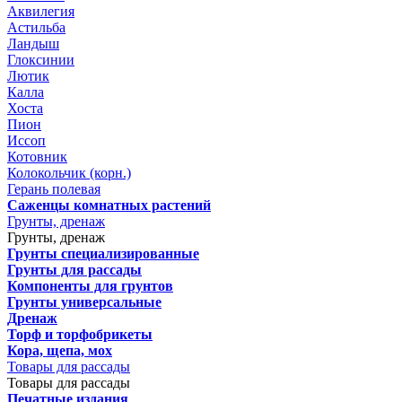
Аквилегия
Астильба
Ландыш
Глоксинии
Лютик
Калла
Хоста
Пион
Иссоп
Котовник
Колокольчик (корн.)
Герань полевая
Саженцы комнатных растений
Грунты, дренаж
Грунты, дренаж
Грунты специализированные
Грунты для рассады
Компоненты для грунтов
Грунты универсальные
Дренаж
Торф и торфобрикеты
Кора, щепа, мох
Товары для рассады
Товары для рассады
Печатные издания