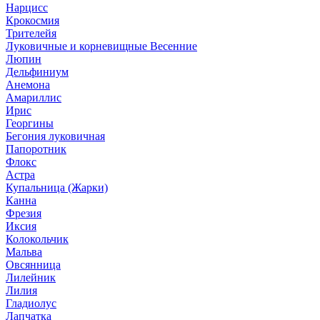
Нарцисс
Крокосмия
Трителейя
Луковичные и корневищные Весенние
Люпин
Дельфиниум
Анемона
Амариллис
Ирис
Георгины
Бегония луковичная
Папоротник
Флокс
Астра
Купальница (Жарки)
Канна
Фрезия
Иксия
Колокольчик
Мальва
Овсянница
Лилейник
Лилия
Гладиолус
Лапчатка