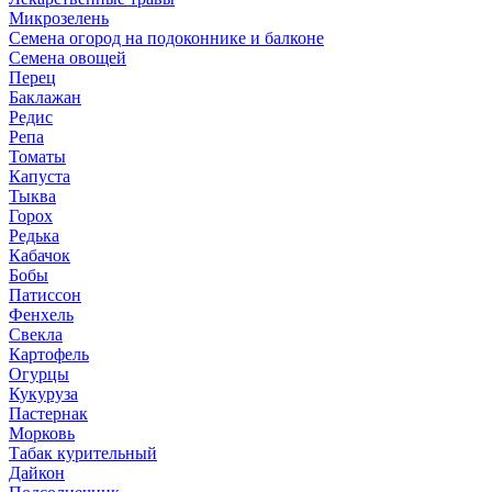
Микрозелень
Семена огород на подоконнике и балконе
Семена овощей
Перец
Баклажан
Редис
Репа
Томаты
Капуста
Тыква
Горох
Редька
Кабачок
Бобы
Патиссон
Фенхель
Свекла
Картофель
Огурцы
Кукуруза
Пастернак
Морковь
Табак курительный
Дайкон