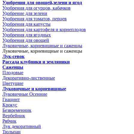
Удобрения для овощей,зелени и ягод
Удобрения для огурцов, кабачков
Удобрение для зелени
Удобрения для томатов, перцев
Удобрения для капусты
Удобрения для картофеля и корнеплодов
Удобрения для ягодных
Удобрения для овощей
Луковичные, корневищные и саженцы
Луковичные, корневищные и саженцы
Лук-севок
Рассада клубники и земляники
Саженцы
Плодовые
Декоративно-лиственные
Цветущие
Луковичные и корневищные
Луковичные Осенние
Гиацинт
Крокус
Безвременник
Вербейник
Рябчик
Лук декоративный
Тюльпан