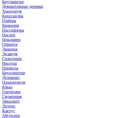
Бругмансия
Декоративные деревья
Трахелиум
Кроссандра
Гербера
Бровалия
Пассифлора
Паслен
Цикламен
Обриета
Драцена
Экзакум
Глоксиния
Населла
Примула
Бруссонетия
Делоникс
Пахиподиум
Юкка
Гортензия
Гаультерия
Эвкалипт
Литопс
Кактус
Абутилон