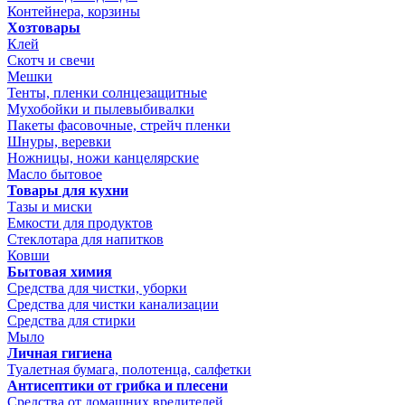
Контейнера, корзины
Хозтовары
Клей
Скотч и свечи
Мешки
Тенты, пленки солнцезащитные
Мухобойки и пылевыбивалки
Пакеты фасовочные, стрейч пленки
Шнуры, веревки
Ножницы, ножи канцелярские
Масло бытовое
Товары для кухни
Тазы и миски
Емкости для продуктов
Стеклотара для напитков
Ковши
Бытовая химия
Средства для чистки, уборки
Средства для чистки канализации
Средства для стирки
Мыло
Личная гигиена
Туалетная бумага, полотенца, салфетки
Антисептики от грибка и плесени
Средства от домашних вредителей