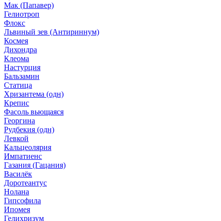
Мак (Папавер)
Гелиотроп
Флокс
Львиный зев (Антириннум)
Космея
Дихондра
Клеома
Настурция
Бальзамин
Статица
Хризантема (одн)
Крепис
Фасоль вьющаяся
Георгина
Рудбекия (одн)
Левкой
Кальцеолярия
Импатиенс
Газания (Гацания)
Василёк
Доротеантус
Нолана
Гипсофила
Ипомея
Гелихризум