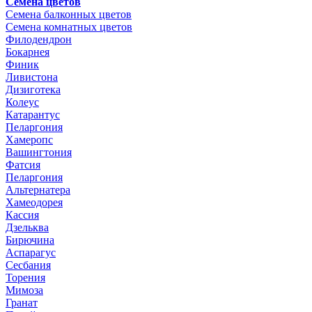
Семена цветов
Семена балконных цветов
Семена комнатных цветов
Филодендрон
Бокарнея
Финик
Ливистона
Дизиготека
Колеус
Катарантус
Пеларгония
Хамеропс
Вашингтония
Фатсия
Пеларгония
Альтернатера
Хамеодорея
Кассия
Дзельква
Бирючина
Аспарагус
Сесбания
Торения
Мимоза
Гранат