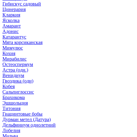
Гибискус садовый
Цинерария
Кларкия
Ясколка
Амарант
Адонис
Катарантус
Мята корсиканская
Мимулюс
Кохия
Мирабилис
Остеоспермум
Астра (одн.)
Венидиум
Гвоздика (одн)
Кобея
Сальпиглоссис
Брахикома
Эшшольция
Титония
Гиацинтовые бобы
Дурман метел (Датура)
Дельфиниум однолетний
Лобелия
Мальва