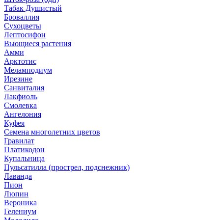
Табак Душистый
Броваллия
Сухоцветы
Лептосифон
Вьющиеся растения
Амми
Арктотис
Меламподиум
Ирезине
Санвиталия
Лакфиоль
Смолевка
Ангелония
Куфея
Семена многолетних цветов
Гравилат
Платикодон
Купальница
Пульсатилла (прострел, подснежник)
Лаванда
Пион
Люпин
Вероника
Гелениум