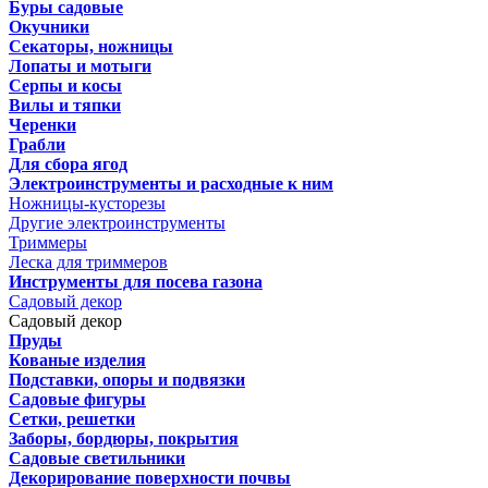
Буры садовые
Окучники
Секаторы, ножницы
Лопаты и мотыги
Серпы и косы
Вилы и тяпки
Черенки
Грабли
Для сбора ягод
Электроинструменты и расходные к ним
Ножницы-кусторезы
Другие электроинструменты
Триммеры
Леска для триммеров
Инструменты для посева газона
Садовый декор
Садовый декор
Пруды
Кованые изделия
Подставки, опоры и подвязки
Садовые фигуры
Сетки, решетки
Заборы, бордюры, покрытия
Садовые светильники
Декорирование поверхности почвы