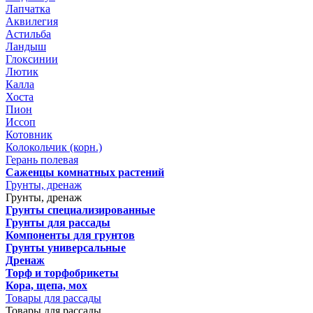
Лапчатка
Аквилегия
Астильба
Ландыш
Глоксинии
Лютик
Калла
Хоста
Пион
Иссоп
Котовник
Колокольчик (корн.)
Герань полевая
Саженцы комнатных растений
Грунты, дренаж
Грунты, дренаж
Грунты специализированные
Грунты для рассады
Компоненты для грунтов
Грунты универсальные
Дренаж
Торф и торфобрикеты
Кора, щепа, мох
Товары для рассады
Товары для рассады