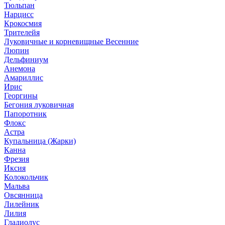
Тюльпан
Нарцисс
Крокосмия
Трителейя
Луковичные и корневищные Весенние
Люпин
Дельфиниум
Анемона
Амариллис
Ирис
Георгины
Бегония луковичная
Папоротник
Флокс
Астра
Купальница (Жарки)
Канна
Фрезия
Иксия
Колокольчик
Мальва
Овсянница
Лилейник
Лилия
Гладиолус