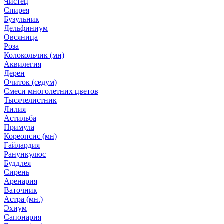
Чистец
Спирея
Бузульник
Дельфиниум
Овсяница
Роза
Колокольчик (мн)
Аквилегия
Дерен
Очиток (седум)
Смеси многолетних цветов
Тысячелистник
Лилия
Астильба
Примула
Кореопсис (мн)
Гайлардия
Ранункулюс
Буддлея
Сирень
Аренария
Ваточник
Астра (мн.)
Эхиум
Сапонария