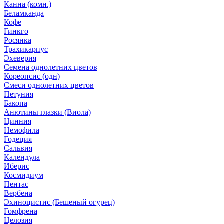
Канна (комн.)
Беламканда
Кофе
Гинкго
Росянка
Трахикарпус
Эхеверия
Семена однолетних цветов
Кореопсис (одн)
Смеси однолетних цветов
Петуния
Бакопа
Анютины глазки (Виола)
Цинния
Немофила
Годеция
Сальвия
Календула
Иберис
Космидиум
Пентас
Вербена
Эхиноцистис (Бешеный огурец)
Гомфрена
Целозия