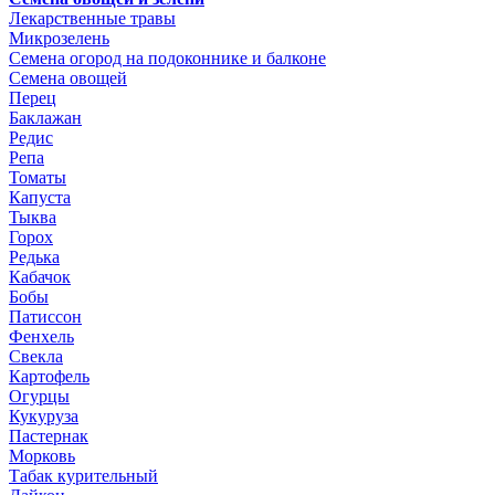
Лекарственные травы
Микрозелень
Семена огород на подоконнике и балконе
Семена овощей
Перец
Баклажан
Редис
Репа
Томаты
Капуста
Тыква
Горох
Редька
Кабачок
Бобы
Патиссон
Фенхель
Свекла
Картофель
Огурцы
Кукуруза
Пастернак
Морковь
Табак курительный