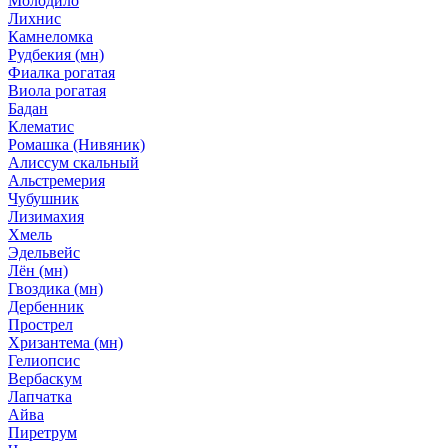
Молодило
Лихнис
Камнеломка
Рудбекия (мн)
Фиалка рогатая
Виола рогатая
Бадан
Клематис
Ромашка (Нивяник)
Алиссум скальный
Альстремерия
Чубушник
Лизимахия
Хмель
Эдельвейс
Лён (мн)
Гвоздика (мн)
Дербенник
Прострел
Хризантема (мн)
Гелиопсис
Вербаскум
Лапчатка
Айва
Пиретрум