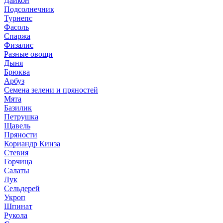
Дайкон
Подсолнечник
Турнепс
Фасоль
Спаржа
Физалис
Разные овощи
Дыня
Брюква
Арбуз
Семена зелени и пряностей
Мята
Базилик
Петрушка
Щавель
Пряности
Кориандр Кинза
Стевия
Горчица
Салаты
Лук
Сельдерей
Укроп
Шпинат
Рукола