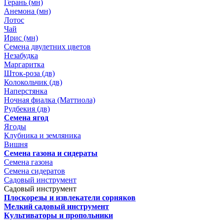
Герань (мн)
Анемона (мн)
Лотос
Чай
Ирис (мн)
Семена двулетних цветов
Незабудка
Маргаритка
Шток-роза (дв)
Колокольчик (дв)
Наперстянка
Ночная фиалка (Маттиола)
Рудбекия (дв)
Семена ягод
Ягоды
Клубника и земляника
Вишня
Семена газона и сидераты
Семена газона
Семена сидератов
Садовый инструмент
Садовый инструмент
Плоскорезы и извлекатели сорняков
Мелкий садовый инструмент
Культиваторы и пропольники