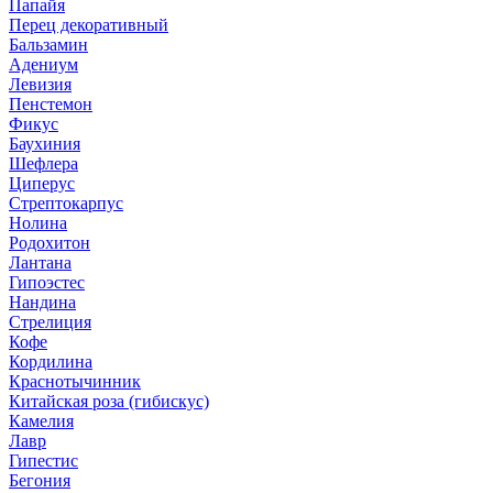
Папайя
Перец декоративный
Бальзамин
Адениум
Левизия
Пенстемон
Фикус
Баухиния
Шефлера
Циперус
Стрептокарпус
Нолина
Родохитон
Лантана
Гипоэстес
Нандина
Стрелиция
Кофе
Кордилина
Краснотычинник
Китайская роза (гибискус)
Камелия
Лавр
Гипестис
Бегония