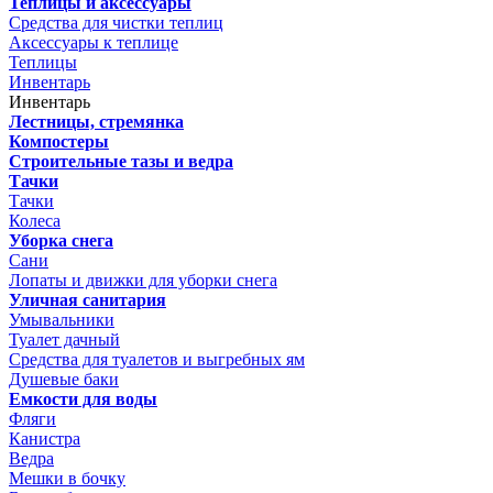
Теплицы и аксессуары
Средства для чистки теплиц
Аксессуары к теплице
Теплицы
Инвентарь
Инвентарь
Лестницы, стремянка
Компостеры
Строительные тазы и ведра
Тачки
Тачки
Колеса
Уборка снега
Сани
Лопаты и движки для уборки снега
Уличная санитария
Умывальники
Туалет дачный
Средства для туалетов и выгребных ям
Душевые баки
Емкости для воды
Фляги
Канистра
Ведра
Мешки в бочку