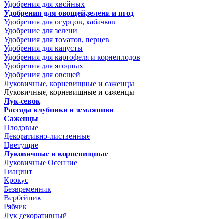
Удобрения для хвойных
Удобрения для овощей,зелени и ягод
Удобрения для огурцов, кабачков
Удобрение для зелени
Удобрения для томатов, перцев
Удобрения для капусты
Удобрения для картофеля и корнеплодов
Удобрения для ягодных
Удобрения для овощей
Луковичные, корневищные и саженцы
Луковичные, корневищные и саженцы
Лук-севок
Рассада клубники и земляники
Саженцы
Плодовые
Декоративно-лиственные
Цветущие
Луковичные и корневищные
Луковичные Осенние
Гиацинт
Крокус
Безвременник
Вербейник
Рябчик
Лук декоративный