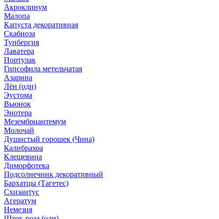
Акроклинум
Малопа
Капуста декоративная
Скабиоза
Тунбергия
Лаватера
Портулак
Гипсофила метельчатая
Азарина
Лён (одн)
Эустома
Вьюнок
Энотера
Мезембриантемум
Молочай
Душистый горошек (Чина)
Калибрахоа
Клещевина
Диморфотека
Подсолнечник декоративный
Бархатцы (Тагетес)
Схизантус
Агератум
Немезия
Шток-роза (одн)