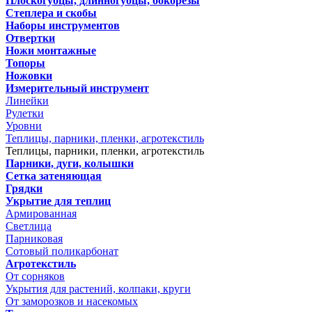
Плоскогубцы, длинногубцы, бокорезы
Степлера и скобы
Наборы инструментов
Отвертки
Ножи монтажные
Топоры
Ножовки
Измерительный инструмент
Линейки
Рулетки
Уровни
Теплицы, парники, пленки, агротекстиль
Теплицы, парники, пленки, агротекстиль
Парники, дуги, колышки
Сетка затеняющая
Грядки
Укрытие для теплиц
Армированная
Светлица
Парниковая
Сотовый поликарбонат
Агротекстиль
От сорняков
Укрытия для растений, колпаки, круги
От заморозков и насекомых