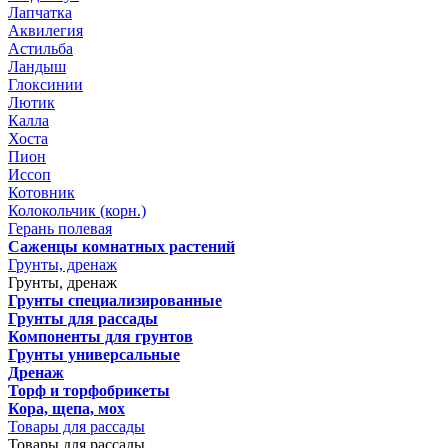
Лапчатка
Аквилегия
Астильба
Ландыш
Глоксинии
Лютик
Калла
Хоста
Пион
Иссоп
Котовник
Колокольчик (корн.)
Герань полевая
Саженцы комнатных растений
Грунты, дренаж
Грунты, дренаж
Грунты специализированные
Грунты для рассады
Компоненты для грунтов
Грунты универсальные
Дренаж
Торф и торфобрикеты
Кора, щепа, мох
Товары для рассады
Товары для рассады