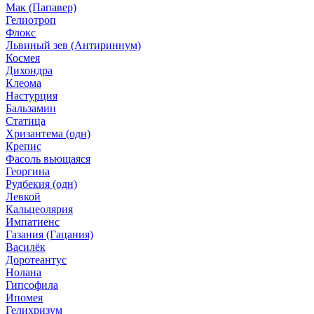
Мак (Папавер)
Гелиотроп
Флокс
Львиный зев (Антириннум)
Космея
Дихондра
Клеома
Настурция
Бальзамин
Статица
Хризантема (одн)
Крепис
Фасоль вьющаяся
Георгина
Рудбекия (одн)
Левкой
Кальцеолярия
Импатиенс
Газания (Гацания)
Василёк
Доротеантус
Нолана
Гипсофила
Ипомея
Гелихризум