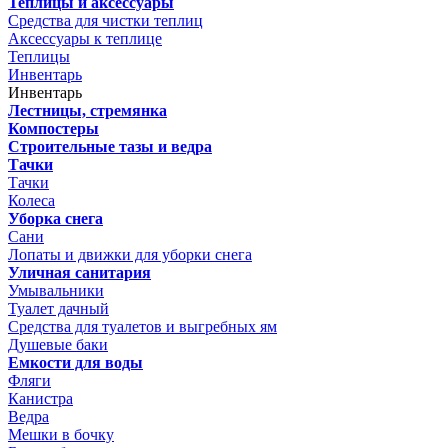
Теплицы и аксессуары
Средства для чистки теплиц
Аксессуары к теплице
Теплицы
Инвентарь
Инвентарь
Лестницы, стремянка
Компостеры
Строительные тазы и ведра
Тачки
Тачки
Колеса
Уборка снега
Сани
Лопаты и движки для уборки снега
Уличная санитария
Умывальники
Туалет дачный
Средства для туалетов и выгребных ям
Душевые баки
Емкости для воды
Фляги
Канистра
Ведра
Мешки в бочку