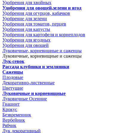
Удобрения для хвойных
Удобрения для овощей,зелени и ягод
Удобрения для огурцов, кабачков
Удобрение для зелени
Удобрения для томатов, перцев
Удобрения для капусты
Удобрения для картофеля и корнеплодов
Удобрения для ягодных
Удобрения для овощей
Луковичные, корневищные и саженцы
Луковичные, корневищные и саженцы
Лук-севок
Рассада клубники и земляники
Саженцы
Плодовые
Декоративно-лиственные
Цветущие
Луковичные и корневищные
Луковичные Осенние
Гиацинт
Крокус
Безвременник
Вербейник
Рябчик
Лук декоративный