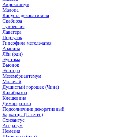
Акроклинум
Малопа
Капуста декоративная
Скабиоза
Тунбергия
Лаватера
Портулак
Гипсофила метельчатая
Азарина
Лён (одн)
Эустома
Вьюнок
Энотера
Мезембриантемум
Молочай
Душистый горошек (Чина)
Калибрахоа
Клещевина
Диморфотека
Подсолнечник декоративный
Бархатцы (Тагетес)
Схизантус
Агератум
Немезия
Шток-роза (одн)