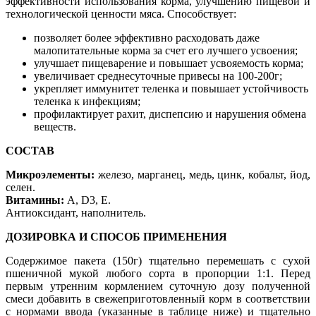
эффективности использования корма, улучшению пищевой и
технологической ценности мяса. Способствует:
позволяет более эффективно расходовать даже
малопитательные корма за счет его лучшего усвоения;
улучшает пищеварение и повышает усвояемость корма;
увеличивает среднесуточные привесы на 100-200г;
укрепляет иммунитет теленка и повышает устойчивость
теленка к инфекциям;
профилактирует рахит, диспепсию и нарушения обмена
веществ.
СОСТАВ
Микроэлементы:
железо, марганец, медь, цинк, кобальт, йод,
селен.
Витамины:
А, D3, Е.
Антиоксидант, наполнитель.
ДОЗИРОВКА И СПОСОБ ПРИМЕНЕНИЯ
Содержимое пакета (150г) тщательно перемешать с сухой
пшеничной мукой любого сорта в пропорции 1:1. Перед
первым утренним кормлением суточную дозу полученной
смеси добавить в свежеприготовленный корм в соответствии
с нормами ввода (указанные в таблице ниже) и тщательно