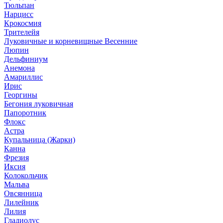
Тюльпан
Нарцисс
Крокосмия
Трителейя
Луковичные и корневищные Весенние
Люпин
Дельфиниум
Анемона
Амариллис
Ирис
Георгины
Бегония луковичная
Папоротник
Флокс
Астра
Купальница (Жарки)
Канна
Фрезия
Иксия
Колокольчик
Мальва
Овсянница
Лилейник
Лилия
Гладиолус