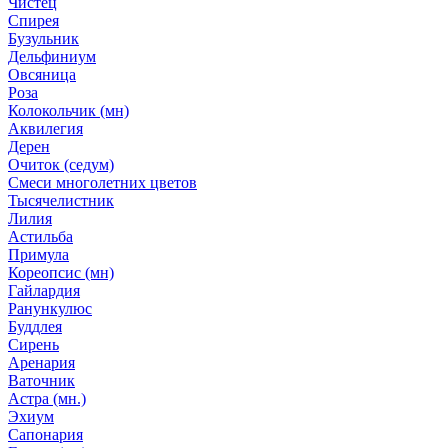
Чистец
Спирея
Бузульник
Дельфиниум
Овсяница
Роза
Колокольчик (мн)
Аквилегия
Дерен
Очиток (седум)
Смеси многолетних цветов
Тысячелистник
Лилия
Астильба
Примула
Кореопсис (мн)
Гайлардия
Ранункулюс
Буддлея
Сирень
Аренария
Ваточник
Астра (мн.)
Эхиум
Сапонария