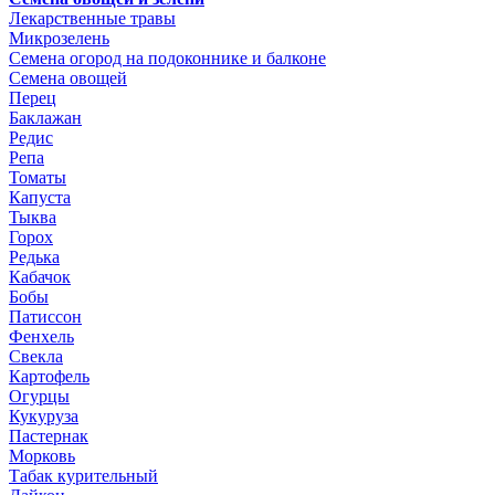
Лекарственные травы
Микрозелень
Семена огород на подоконнике и балконе
Семена овощей
Перец
Баклажан
Редис
Репа
Томаты
Капуста
Тыква
Горох
Редька
Кабачок
Бобы
Патиссон
Фенхель
Свекла
Картофель
Огурцы
Кукуруза
Пастернак
Морковь
Табак курительный