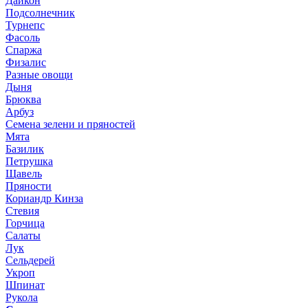
Дайкон
Подсолнечник
Турнепс
Фасоль
Спаржа
Физалис
Разные овощи
Дыня
Брюква
Арбуз
Семена зелени и пряностей
Мята
Базилик
Петрушка
Щавель
Пряности
Кориандр Кинза
Стевия
Горчица
Салаты
Лук
Сельдерей
Укроп
Шпинат
Рукола