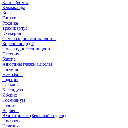
Канна (комн.)
Беламканда
Кофе
Гинкго
Росянка
Трахикарпус
Эхеверия
Семена однолетних цветов
Кореопсис (одн)
Смеси однолетних цветов
Петуния
Бакопа
Анютины глазки (Виола)
Цинния
Немофила
Годеция
Сальвия
Календула
Иберис
Космидиум
Пентас
Вербена
Эхиноцистис (Бешеный огурец)
Гомфрена
Целозия