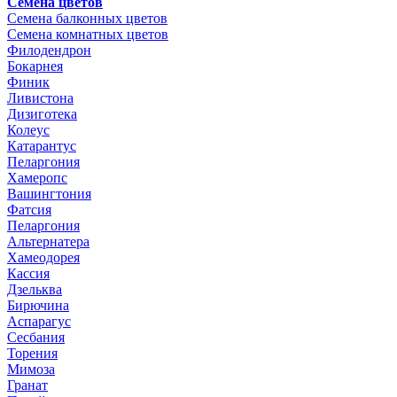
Семена цветов
Семена балконных цветов
Семена комнатных цветов
Филодендрон
Бокарнея
Финик
Ливистона
Дизиготека
Колеус
Катарантус
Пеларгония
Хамеропс
Вашингтония
Фатсия
Пеларгония
Альтернатера
Хамеодорея
Кассия
Дзельква
Бирючина
Аспарагус
Сесбания
Торения
Мимоза
Гранат