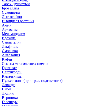
Табак Душистый
Броваллия
Сухоцветы
Лептосифон
Вьющиеся растения
Амми
Арктотис
Меламподиум
Ирезине
Санвиталия
Лакфиоль
Смолевка
Ангелония
Куфея
Семена многолетних цветов
Гравилат
Платикодон
Купальница
Пульсатилла (прострел, подснежник)
Лаванда
Пион
Люпин
Вероника
Гелениум