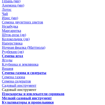
Герань (мн)
Анемона (мн)
Лотос
Чай
Ирис (мн)
Семена двулетних цветов
Незабудка
Маргаритка
Шток-роза (дв)
Колокольчик (дв)
Наперстянка
Ночная фиалка (Маттиола)
Рудбекия (дв)
Семена ягод
Ягоды
Клубника и земляника
Вишня
Семена газона и сидераты
Семена газона
Семена сидератов
Садовый инструмент
Садовый инструмент
Плоскорезы и извлекатели сорняков
Мелкий садовый инструмент
Культиваторы и пропольники