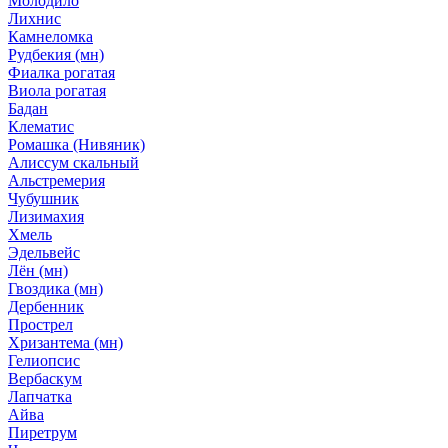
Молодило
Лихнис
Камнеломка
Рудбекия (мн)
Фиалка рогатая
Виола рогатая
Бадан
Клематис
Ромашка (Нивяник)
Алиссум скальный
Альстремерия
Чубушник
Лизимахия
Хмель
Эдельвейс
Лён (мн)
Гвоздика (мн)
Дербенник
Прострел
Хризантема (мн)
Гелиопсис
Вербаскум
Лапчатка
Айва
Пиретрум