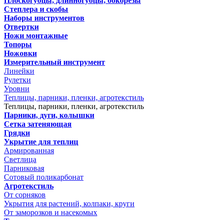
Плоскогубцы, длинногубцы, бокорезы
Степлера и скобы
Наборы инструментов
Отвертки
Ножи монтажные
Топоры
Ножовки
Измерительный инструмент
Линейки
Рулетки
Уровни
Теплицы, парники, пленки, агротекстиль
Теплицы, парники, пленки, агротекстиль
Парники, дуги, колышки
Сетка затеняющая
Грядки
Укрытие для теплиц
Армированная
Светлица
Парниковая
Сотовый поликарбонат
Агротекстиль
От сорняков
Укрытия для растений, колпаки, круги
От заморозков и насекомых