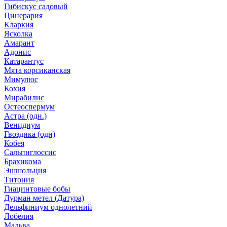
Гибискус садовый
Цинерария
Кларкия
Ясколка
Амарант
Адонис
Катарантус
Мята корсиканская
Мимулюс
Кохия
Мирабилис
Остеоспермум
Астра (одн.)
Венидиум
Гвоздика (одн)
Кобея
Сальпиглоссис
Брахикома
Эшшольция
Титония
Гиацинтовые бобы
Дурман метел (Датура)
Дельфиниум однолетний
Лобелия
Мальва