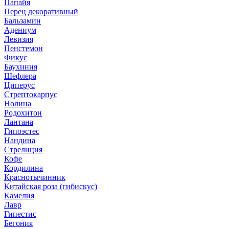
Папайя
Перец декоративный
Бальзамин
Адениум
Левизия
Пенстемон
Фикус
Баухиния
Шефлера
Циперус
Стрептокарпус
Нолина
Родохитон
Лантана
Гипоэстес
Нандина
Стрелиция
Кофе
Кордилина
Краснотычинник
Китайская роза (гибискус)
Камелия
Лавр
Гипестис
Бегония