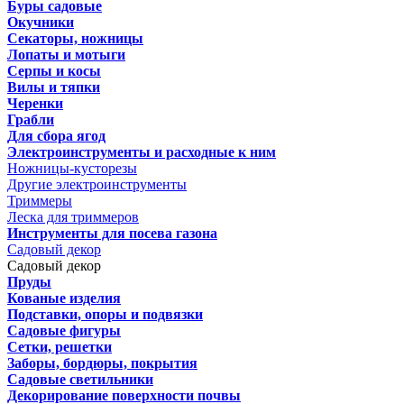
Буры садовые
Окучники
Секаторы, ножницы
Лопаты и мотыги
Серпы и косы
Вилы и тяпки
Черенки
Грабли
Для сбора ягод
Электроинструменты и расходные к ним
Ножницы-кусторезы
Другие электроинструменты
Триммеры
Леска для триммеров
Инструменты для посева газона
Садовый декор
Садовый декор
Пруды
Кованые изделия
Подставки, опоры и подвязки
Садовые фигуры
Сетки, решетки
Заборы, бордюры, покрытия
Садовые светильники
Декорирование поверхности почвы