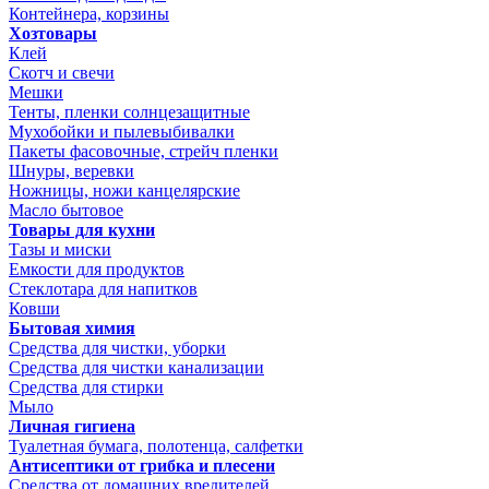
Контейнера, корзины
Хозтовары
Клей
Скотч и свечи
Мешки
Тенты, пленки солнцезащитные
Мухобойки и пылевыбивалки
Пакеты фасовочные, стрейч пленки
Шнуры, веревки
Ножницы, ножи канцелярские
Масло бытовое
Товары для кухни
Тазы и миски
Емкости для продуктов
Стеклотара для напитков
Ковши
Бытовая химия
Средства для чистки, уборки
Средства для чистки канализации
Средства для стирки
Мыло
Личная гигиена
Туалетная бумага, полотенца, салфетки
Антисептики от грибка и плесени
Средства от домашних вредителей