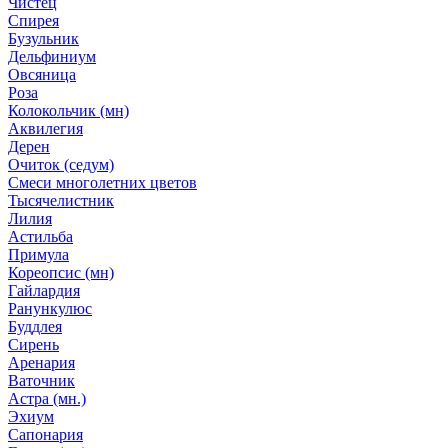
Чистец
Спирея
Бузульник
Дельфиниум
Овсяница
Роза
Колокольчик (мн)
Аквилегия
Дерен
Очиток (седум)
Смеси многолетних цветов
Тысячелистник
Лилия
Астильба
Примула
Кореопсис (мн)
Гайлардия
Ранункулюс
Буддлея
Сирень
Аренария
Ваточник
Астра (мн.)
Эхиум
Сапонария