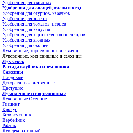
Удобрения для хвойных
Удобрения для овощей,зелени и ягод
Удобрения для огурцов, кабачков
Удобрение для зелени
Удобрения для томатов, перцев
Удобрения для капусты
Удобрения для картофеля и корнеплодов
Удобрения для ягодных
Удобрения для овощей
Луковичные, корневищные и саженцы
Луковичные, корневищные и саженцы
Лук-севок
Рассада клубники и земляники
Саженцы
Плодовые
Декоративно-лиственные
Цветущие
Луковичные и корневищные
Луковичные Осенние
Гиацинт
Крокус
Безвременник
Вербейник
Рябчик
Лук декоративный