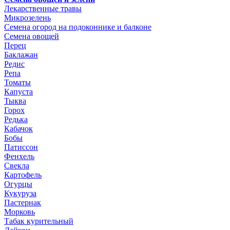
Лекарственные травы
Микрозелень
Семена огород на подоконнике и балконе
Семена овощей
Перец
Баклажан
Редис
Репа
Томаты
Капуста
Тыква
Горох
Редька
Кабачок
Бобы
Патиссон
Фенхель
Свекла
Картофель
Огурцы
Кукуруза
Пастернак
Морковь
Табак курительный