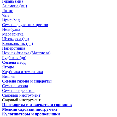
Герань (мн)
Анемона (мн)
Лотос
Чай
Ирис (мн)
Семена двулетних цветов
Незабудка
Маргаритка
Шток-роза (дв)
Колокольчик (дв)
Наперстянка
Ночная фиалка (Маттиола)
Рудбекия (дв)
Семена ягод
Ягоды
Клубника и земляника
Вишня
Семена газона и сидераты
Семена газона
Семена сидератов
Садовый инструмент
Садовый инструмент
Плоскорезы и извлекатели сорняков
Мелкий садовый инструмент
Культиваторы и пропольники