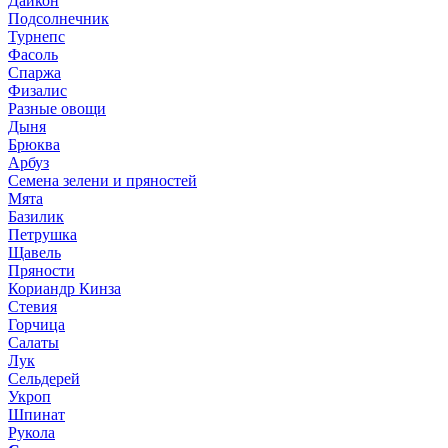
Дайкон
Подсолнечник
Турнепс
Фасоль
Спаржа
Физалис
Разные овощи
Дыня
Брюква
Арбуз
Семена зелени и пряностей
Мята
Базилик
Петрушка
Щавель
Пряности
Кориандр Кинза
Стевия
Горчица
Салаты
Лук
Сельдерей
Укроп
Шпинат
Рукола