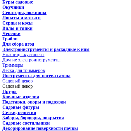
Буры садовые
Окучники
Секаторы, ножницы
Лопаты и мотыги
Серпы и косы
Вилы и тяпки
Черенки
Грабли
Для сбора ягод
Электроинструменты и расходные к ним
Ножницы-кусторезы
Другие электроинструменты
Триммеры
Леска для триммеров
Инструменты для посева газона
Садовый декор
Садовый декор
Пруды
Кованые изделия
Подставки, опоры и подвязки
Садовые фигуры
Сетки, решетки
Заборы, бордюры, покрытия
Садовые светильники
Декорирование поверхности почвы