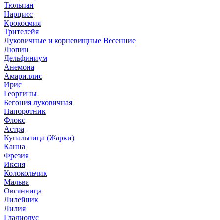
Тюльпан
Нарцисс
Крокосмия
Трителейя
Луковичные и корневищные Весенние
Люпин
Дельфиниум
Анемона
Амариллис
Ирис
Георгины
Бегония луковичная
Папоротник
Флокс
Астра
Купальница (Жарки)
Канна
Фрезия
Иксия
Колокольчик
Мальва
Овсянница
Лилейник
Лилия
Гладиолус