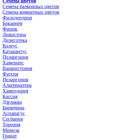
Семена цветов
Семена балконных цветов
Семена комнатных цветов
Филодендрон
Бокарнея
Финик
Ливистона
Дизиготека
Колеус
Катарантус
Пеларгония
Хамеропс
Вашингтония
Фатсия
Пеларгония
Альтернатера
Хамеодорея
Кассия
Дзельква
Бирючина
Аспарагус
Сесбания
Торения
Мимоза
Гранат