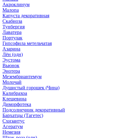
Акроклинум
Малопа
Капуста декоративная
Скабиоза
Тунбергия
Лаватера
Портулак
Гипсофила метельчатая
Азарина
Лён (одн)
Эустома
Вьюнок
Энотера
Мезембриантемум
Молочай
Душистый горошек (Чина)
Калибрахоа
Клещевина
Диморфотека
Подсолнечник декоративный
Бархатцы (Тагетес)
Схизантус
Агератум
Немезия
Шток-роза (одн)