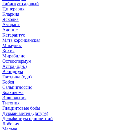
Гибискус садовый
Цинерария
Кларкия
Ясколка
Амарант
Адонис
Катарантус
Мята корсиканская
Мимулюс
Кохия
Мирабилис
Остеоспермум
Астра (одн.)
Венидиум
Гвоздика (одн)
Кобея
Сальпиглоссис
Брахикома
Эшшольция
Титония
Гиацинтовые бобы
Дурман метел (Датура)
Дельфиниум однолетний
Лобелия
Мальва