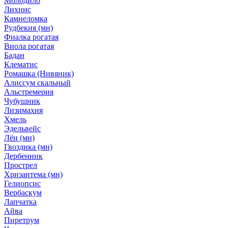
Молодило
Лихнис
Камнеломка
Рудбекия (мн)
Фиалка рогатая
Виола рогатая
Бадан
Клематис
Ромашка (Нивяник)
Алиссум скальный
Альстремерия
Чубушник
Лизимахия
Хмель
Эдельвейс
Лён (мн)
Гвоздика (мн)
Дербенник
Прострел
Хризантема (мн)
Гелиопсис
Вербаскум
Лапчатка
Айва
Пиретрум