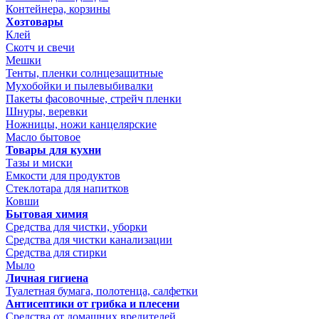
Контейнера, корзины
Хозтовары
Клей
Скотч и свечи
Мешки
Тенты, пленки солнцезащитные
Мухобойки и пылевыбивалки
Пакеты фасовочные, стрейч пленки
Шнуры, веревки
Ножницы, ножи канцелярские
Масло бытовое
Товары для кухни
Тазы и миски
Емкости для продуктов
Стеклотара для напитков
Ковши
Бытовая химия
Средства для чистки, уборки
Средства для чистки канализации
Средства для стирки
Мыло
Личная гигиена
Туалетная бумага, полотенца, салфетки
Антисептики от грибка и плесени
Средства от домашних вредителей