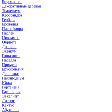
Бругмансия
Декоративные деревья
Трахелиум
Кроссандра
Гербера
Бровалия
Пассифлора
Паслен
Цикламен
Обриета
Драцена
Экзакум
Глоксиния
Населла
Примула
Бруссонетия
Делоникс
Пахиподиум
Юкка
Гортензия
Гаультерия
Эвкалипт
Литопс
Кактус
Абутилон