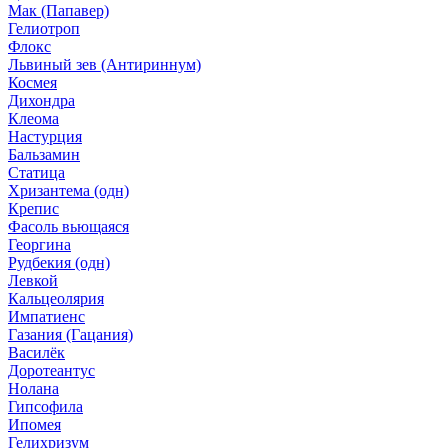
Мак (Папавер)
Гелиотроп
Флокс
Львиный зев (Антириннум)
Космея
Дихондра
Клеома
Настурция
Бальзамин
Статица
Хризантема (одн)
Крепис
Фасоль вьющаяся
Георгина
Рудбекия (одн)
Левкой
Кальцеолярия
Импатиенс
Газания (Гацания)
Василёк
Доротеантус
Нолана
Гипсофила
Ипомея
Гелихризум