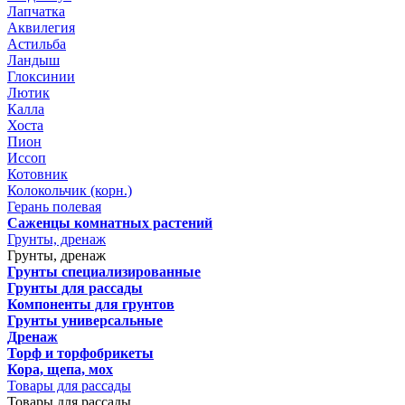
Лапчатка
Аквилегия
Астильба
Ландыш
Глоксинии
Лютик
Калла
Хоста
Пион
Иссоп
Котовник
Колокольчик (корн.)
Герань полевая
Саженцы комнатных растений
Грунты, дренаж
Грунты, дренаж
Грунты специализированные
Грунты для рассады
Компоненты для грунтов
Грунты универсальные
Дренаж
Торф и торфобрикеты
Кора, щепа, мох
Товары для рассады
Товары для рассады