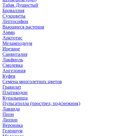
Табак Душистый
Броваллия
Сухоцветы
Лептосифон
Вьющиеся растения
Амми
Арктотис
Меламподиум
Ирезине
Санвиталия
Лакфиоль
Смолевка
Ангелония
Куфея
Семена многолетних цветов
Гравилат
Платикодон
Купальница
Пульсатилла (прострел, подснежник)
Лаванда
Пион
Люпин
Вероника
Гелениум