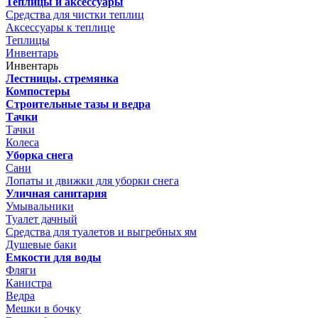
Теплицы и аксессуары
Средства для чистки теплиц
Аксессуары к теплице
Теплицы
Инвентарь
Инвентарь
Лестницы, стремянка
Компостеры
Строительные тазы и ведра
Тачки
Тачки
Колеса
Уборка снега
Сани
Лопаты и движки для уборки снега
Уличная санитария
Умывальники
Туалет дачный
Средства для туалетов и выгребных ям
Душевые баки
Емкости для воды
Фляги
Канистра
Ведра
Мешки в бочку