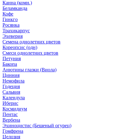
Канна (комн.)
Беламканда
Кофе
Гинкго
Росянка
Трахикарпус
Эхеверия
Семена однолетних цветов
Кореопсис (одн)
Смеси однолетних цветов
Петуния
Бакопа
Анютины глазки (Виола)
Цинния
Немофила
Годеция
Сальвия
Календула
Иберис
Космидиум
Пентас
Вербена
Эхиноцистис (Бешеный огурец)
Гомфрена
Целозия