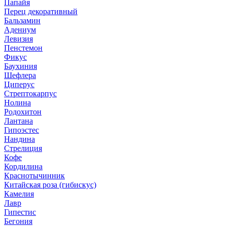
Папайя
Перец декоративный
Бальзамин
Адениум
Левизия
Пенстемон
Фикус
Баухиния
Шефлера
Циперус
Стрептокарпус
Нолина
Родохитон
Лантана
Гипоэстес
Нандина
Стрелиция
Кофе
Кордилина
Краснотычинник
Китайская роза (гибискус)
Камелия
Лавр
Гипестис
Бегония