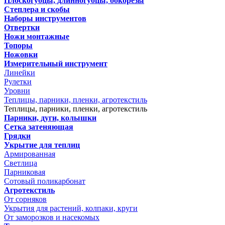
Плоскогубцы, длинногубцы, бокорезы
Степлера и скобы
Наборы инструментов
Отвертки
Ножи монтажные
Топоры
Ножовки
Измерительный инструмент
Линейки
Рулетки
Уровни
Теплицы, парники, пленки, агротекстиль
Теплицы, парники, пленки, агротекстиль
Парники, дуги, колышки
Сетка затеняющая
Грядки
Укрытие для теплиц
Армированная
Светлица
Парниковая
Сотовый поликарбонат
Агротекстиль
От сорняков
Укрытия для растений, колпаки, круги
От заморозков и насекомых