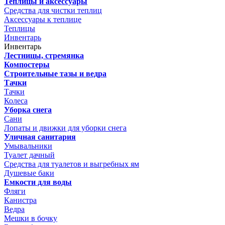
Теплицы и аксессуары
Средства для чистки теплиц
Аксессуары к теплице
Теплицы
Инвентарь
Инвентарь
Лестницы, стремянка
Компостеры
Строительные тазы и ведра
Тачки
Тачки
Колеса
Уборка снега
Сани
Лопаты и движки для уборки снега
Уличная санитария
Умывальники
Туалет дачный
Средства для туалетов и выгребных ям
Душевые баки
Емкости для воды
Фляги
Канистра
Ведра
Мешки в бочку