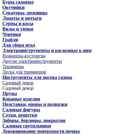
Буры садовые
Окучники
Секаторы, ножницы
Лопаты и мотыги
Серпы и косы
Вилы и тяпки
Черенки
Грабли
Для сбора ягод
Электроинструменты и расходные к ним
Ножницы-кусторезы
Другие электроинструменты
Триммеры
Леска для триммеров
Инструменты для посева газона
Садовый декор
Садовый декор
Пруды
Кованые изделия
Подставки, опоры и подвязки
Садовые фигуры
Сетки, решетки
Заборы, бордюры, покрытия
Садовые светильники
Декорирование поверхности почвы