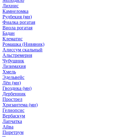
Молодило
Лихнис
Камнеломка
Рудбекия (мн)
Фиалка рогатая
Виола рогатая
Бадан
Клематис
Ромашка (Нивяник)
Алиссум скальный
Альстремерия
Чубушник
Лизимахия
Хмель
Эдельвейс
Лён (мн)
Гвоздика (мн)
Дербенник
Прострел
Хризантема (мн)
Гелиопсис
Вербаскум
Лапчатка
Айва
Пиретрум