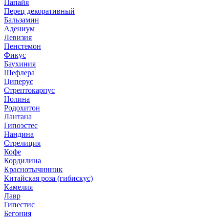
Папайя
Перец декоративный
Бальзамин
Адениум
Левизия
Пенстемон
Фикус
Баухиния
Шефлера
Циперус
Стрептокарпус
Нолина
Родохитон
Лантана
Гипоэстес
Нандина
Стрелиция
Кофе
Кордилина
Краснотычинник
Китайская роза (гибискус)
Камелия
Лавр
Гипестис
Бегония