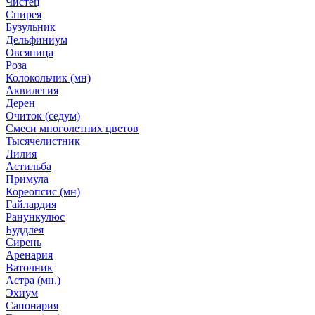
Чистец
Спирея
Бузульник
Дельфиниум
Овсяница
Роза
Колокольчик (мн)
Аквилегия
Дерен
Очиток (седум)
Смеси многолетних цветов
Тысячелистник
Лилия
Астильба
Примула
Кореопсис (мн)
Гайлардия
Ранункулюс
Буддлея
Сирень
Аренария
Ваточник
Астра (мн.)
Эхиум
Сапонария