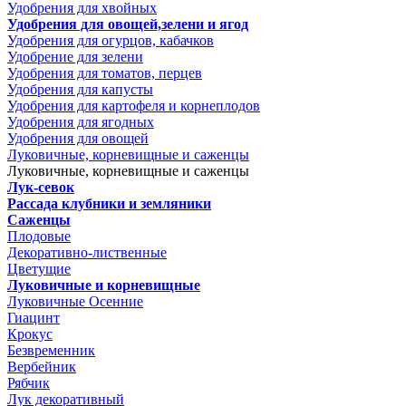
Удобрения для хвойных
Удобрения для овощей,зелени и ягод
Удобрения для огурцов, кабачков
Удобрение для зелени
Удобрения для томатов, перцев
Удобрения для капусты
Удобрения для картофеля и корнеплодов
Удобрения для ягодных
Удобрения для овощей
Луковичные, корневищные и саженцы
Луковичные, корневищные и саженцы
Лук-севок
Рассада клубники и земляники
Саженцы
Плодовые
Декоративно-лиственные
Цветущие
Луковичные и корневищные
Луковичные Осенние
Гиацинт
Крокус
Безвременник
Вербейник
Рябчик
Лук декоративный