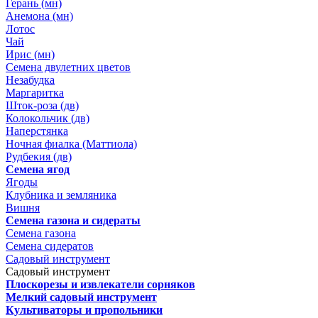
Герань (мн)
Анемона (мн)
Лотос
Чай
Ирис (мн)
Семена двулетних цветов
Незабудка
Маргаритка
Шток-роза (дв)
Колокольчик (дв)
Наперстянка
Ночная фиалка (Маттиола)
Рудбекия (дв)
Семена ягод
Ягоды
Клубника и земляника
Вишня
Семена газона и сидераты
Семена газона
Семена сидератов
Садовый инструмент
Садовый инструмент
Плоскорезы и извлекатели сорняков
Мелкий садовый инструмент
Культиваторы и пропольники