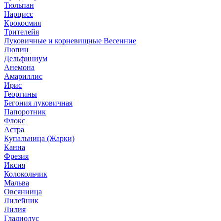
Тюльпан
Нарцисс
Крокосмия
Трителейя
Луковичные и корневищные Весенние
Люпин
Дельфиниум
Анемона
Амариллис
Ирис
Георгины
Бегония луковичная
Папоротник
Флокс
Астра
Купальница (Жарки)
Канна
Фрезия
Иксия
Колокольчик
Мальва
Овсянница
Лилейник
Лилия
Гладиолус