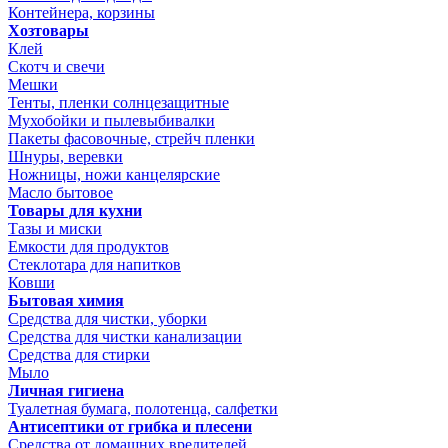
Контейнера, корзины
Хозтовары
Клей
Скотч и свечи
Мешки
Тенты, пленки солнцезащитные
Мухобойки и пылевыбивалки
Пакеты фасовочные, стрейч пленки
Шнуры, веревки
Ножницы, ножи канцелярские
Масло бытовое
Товары для кухни
Тазы и миски
Емкости для продуктов
Стеклотара для напитков
Ковши
Бытовая химия
Средства для чистки, уборки
Средства для чистки канализации
Средства для стирки
Мыло
Личная гигиена
Туалетная бумага, полотенца, салфетки
Антисептики от грибка и плесени
Средства от домашних вредителей