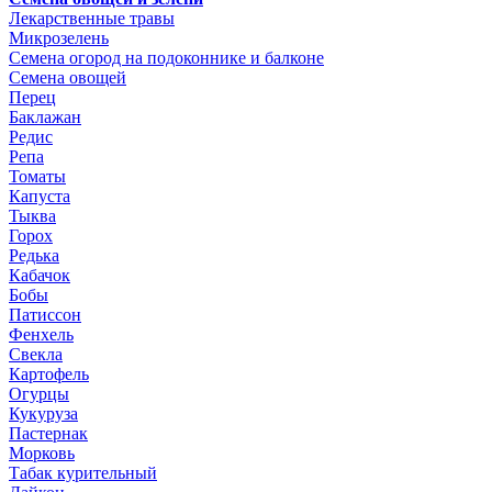
Лекарственные травы
Микрозелень
Семена огород на подоконнике и балконе
Семена овощей
Перец
Баклажан
Редис
Репа
Томаты
Капуста
Тыква
Горох
Редька
Кабачок
Бобы
Патиссон
Фенхель
Свекла
Картофель
Огурцы
Кукуруза
Пастернак
Морковь
Табак курительный