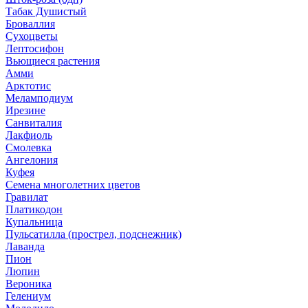
Табак Душистый
Броваллия
Сухоцветы
Лептосифон
Вьющиеся растения
Амми
Арктотис
Меламподиум
Ирезине
Санвиталия
Лакфиоль
Смолевка
Ангелония
Куфея
Семена многолетних цветов
Гравилат
Платикодон
Купальница
Пульсатилла (прострел, подснежник)
Лаванда
Пион
Люпин
Вероника
Гелениум