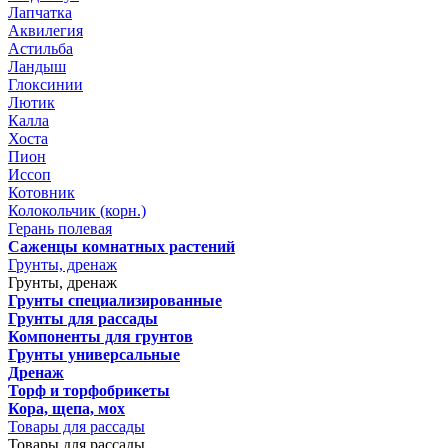
Лапчатка
Аквилегия
Астильба
Ландыш
Глоксинии
Лютик
Калла
Хоста
Пион
Иссоп
Котовник
Колокольчик (корн.)
Герань полевая
Саженцы комнатных растений
Грунты, дренаж
Грунты, дренаж
Грунты специализированные
Грунты для рассады
Компоненты для грунтов
Грунты универсальные
Дренаж
Торф и торфобрикеты
Кора, щепа, мох
Товары для рассады
Товары для рассады