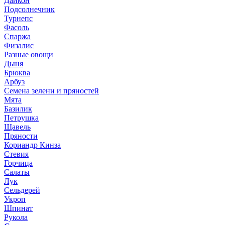
Дайкон
Подсолнечник
Турнепс
Фасоль
Спаржа
Физалис
Разные овощи
Дыня
Брюква
Арбуз
Семена зелени и пряностей
Мята
Базилик
Петрушка
Щавель
Пряности
Кориандр Кинза
Стевия
Горчица
Салаты
Лук
Сельдерей
Укроп
Шпинат
Рукола