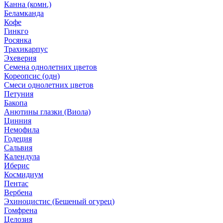
Канна (комн.)
Беламканда
Кофе
Гинкго
Росянка
Трахикарпус
Эхеверия
Семена однолетних цветов
Кореопсис (одн)
Смеси однолетних цветов
Петуния
Бакопа
Анютины глазки (Виола)
Цинния
Немофила
Годеция
Сальвия
Календула
Иберис
Космидиум
Пентас
Вербена
Эхиноцистис (Бешеный огурец)
Гомфрена
Целозия