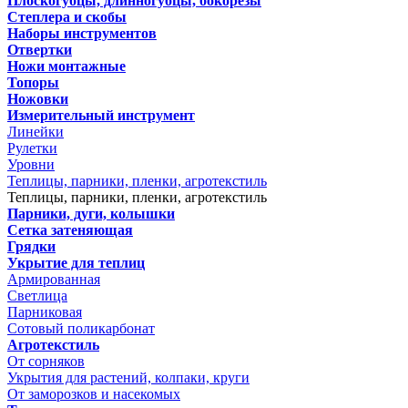
Плоскогубцы, длинногубцы, бокорезы
Степлера и скобы
Наборы инструментов
Отвертки
Ножи монтажные
Топоры
Ножовки
Измерительный инструмент
Линейки
Рулетки
Уровни
Теплицы, парники, пленки, агротекстиль
Теплицы, парники, пленки, агротекстиль
Парники, дуги, колышки
Сетка затеняющая
Грядки
Укрытие для теплиц
Армированная
Светлица
Парниковая
Сотовый поликарбонат
Агротекстиль
От сорняков
Укрытия для растений, колпаки, круги
От заморозков и насекомых