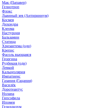
Мак (Папавер)
Гелиотроп
Флокс
Львиный зев (Антириннум)
Космея
Дихондра
Клеома
Настурция
Бальзамин
Статица
Хризантема (одн)
Крепис
Фасоль вьющаяся
Георгина
Рудбекия (одн)
Левкой
Кальцеолярия
Импатиенс
Газания (Гацания)
Василёк
Доротеантус
Нолана
Гипсофила
Ипомея
Гелихризум