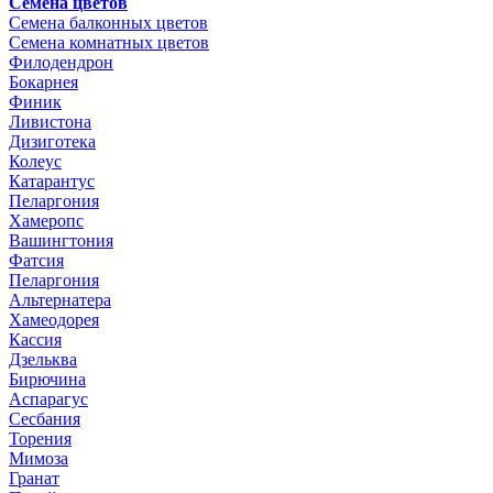
Семена цветов
Семена балконных цветов
Семена комнатных цветов
Филодендрон
Бокарнея
Финик
Ливистона
Дизиготека
Колеус
Катарантус
Пеларгония
Хамеропс
Вашингтония
Фатсия
Пеларгония
Альтернатера
Хамеодорея
Кассия
Дзельква
Бирючина
Аспарагус
Сесбания
Торения
Мимоза
Гранат