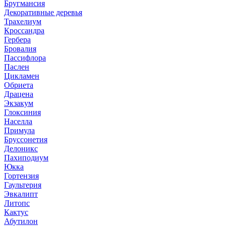
Бругмансия
Декоративные деревья
Трахелиум
Кроссандра
Гербера
Бровалия
Пассифлора
Паслен
Цикламен
Обриета
Драцена
Экзакум
Глоксиния
Населла
Примула
Бруссонетия
Делоникс
Пахиподиум
Юкка
Гортензия
Гаультерия
Эвкалипт
Литопс
Кактус
Абутилон