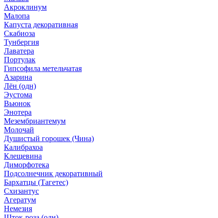
Акроклинум
Малопа
Капуста декоративная
Скабиоза
Тунбергия
Лаватера
Портулак
Гипсофила метельчатая
Азарина
Лён (одн)
Эустома
Вьюнок
Энотера
Мезембриантемум
Молочай
Душистый горошек (Чина)
Калибрахоа
Клещевина
Диморфотека
Подсолнечник декоративный
Бархатцы (Тагетес)
Схизантус
Агератум
Немезия
Шток-роза (одн)