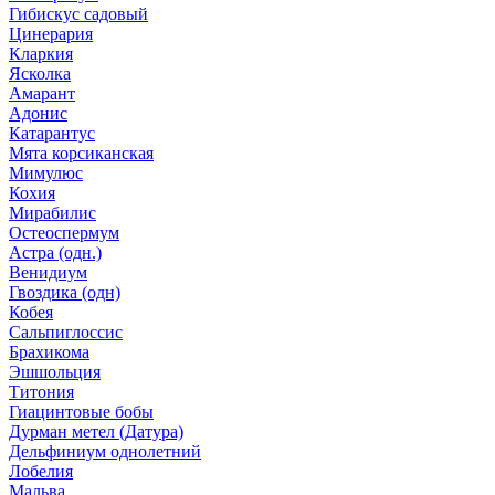
Гибискус садовый
Цинерария
Кларкия
Ясколка
Амарант
Адонис
Катарантус
Мята корсиканская
Мимулюс
Кохия
Мирабилис
Остеоспермум
Астра (одн.)
Венидиум
Гвоздика (одн)
Кобея
Сальпиглоссис
Брахикома
Эшшольция
Титония
Гиацинтовые бобы
Дурман метел (Датура)
Дельфиниум однолетний
Лобелия
Мальва