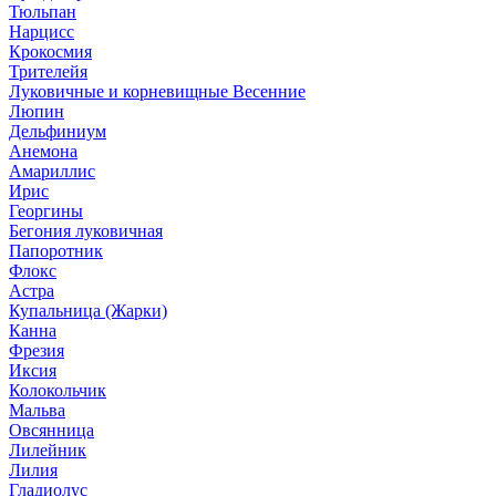
Тюльпан
Нарцисс
Крокосмия
Трителейя
Луковичные и корневищные Весенние
Люпин
Дельфиниум
Анемона
Амариллис
Ирис
Георгины
Бегония луковичная
Папоротник
Флокс
Астра
Купальница (Жарки)
Канна
Фрезия
Иксия
Колокольчик
Мальва
Овсянница
Лилейник
Лилия
Гладиолус