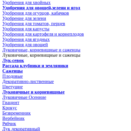
Удобрения для хвойных
Удобрения для овощей,зелени и ягод
Удобрения для огурцов, кабачков
Удобрение для зелени
Удобрения для томатов, перцев
Удобрения для капусты
Удобрения для картофеля и корнеплодов
Удобрения для ягодных
Удобрения для овощей
Луковичные, корневищные и саженцы
Луковичные, корневищные и саженцы
Лук-севок
Рассада клубники и земляники
Саженцы
Плодовые
Декоративно-лиственные
Цветущие
Луковичные и корневищные
Луковичные Осенние
Гиацинт
Крокус
Безвременник
Вербейник
Рябчик
Лук декоративный