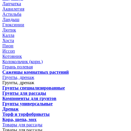
Лапчатка
Аквилегия
Астильба
Ландыш
Глоксинии
Лютик
Калла
Хоста
Пион
Иссоп
Котовник
Колокольчик (корн.)
Герань полевая
Саженцы комнатных растений
Грунты, дренаж
Грунты, дренаж
Грунты специализированные
Грунты для рассады
Компоненты для грунтов
Грунты универсальные
Дренаж
Торф и торфобрикеты
Кора, щепа, мох
Товары для рассады
Товары для рассады