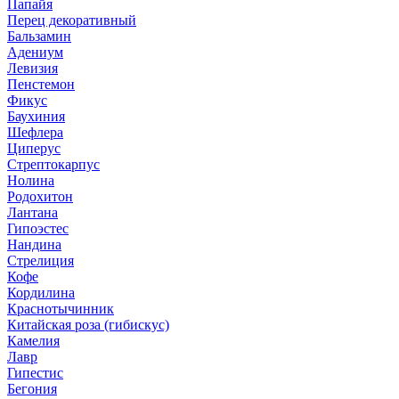
Папайя
Перец декоративный
Бальзамин
Адениум
Левизия
Пенстемон
Фикус
Баухиния
Шефлера
Циперус
Стрептокарпус
Нолина
Родохитон
Лантана
Гипоэстес
Нандина
Стрелиция
Кофе
Кордилина
Краснотычинник
Китайская роза (гибискус)
Камелия
Лавр
Гипестис
Бегония