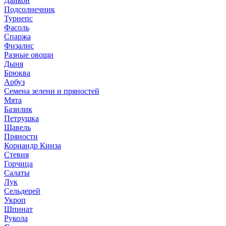
Дайкон
Подсолнечник
Турнепс
Фасоль
Спаржа
Физалис
Разные овощи
Дыня
Брюква
Арбуз
Семена зелени и пряностей
Мята
Базилик
Петрушка
Щавель
Пряности
Кориандр Кинза
Стевия
Горчица
Салаты
Лук
Сельдерей
Укроп
Шпинат
Рукола