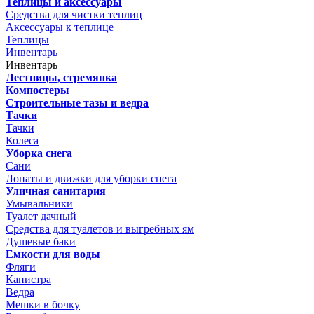
Теплицы и аксессуары
Средства для чистки теплиц
Аксессуары к теплице
Теплицы
Инвентарь
Инвентарь
Лестницы, стремянка
Компостеры
Строительные тазы и ведра
Тачки
Тачки
Колеса
Уборка снега
Сани
Лопаты и движки для уборки снега
Уличная санитария
Умывальники
Туалет дачный
Средства для туалетов и выгребных ям
Душевые баки
Емкости для воды
Фляги
Канистра
Ведра
Мешки в бочку