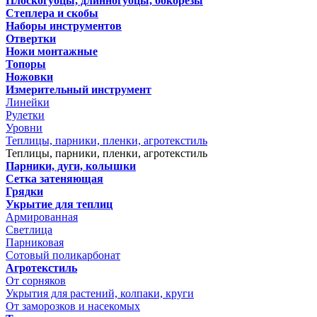
Плоскогубцы, длинногубцы, бокорезы
Степлера и скобы
Наборы инструментов
Отвертки
Ножи монтажные
Топоры
Ножовки
Измерительный инструмент
Линейки
Рулетки
Уровни
Теплицы, парники, пленки, агротекстиль
Теплицы, парники, пленки, агротекстиль
Парники, дуги, колышки
Сетка затеняющая
Грядки
Укрытие для теплиц
Армированная
Светлица
Парниковая
Сотовый поликарбонат
Агротекстиль
От сорняков
Укрытия для растений, колпаки, круги
От заморозков и насекомых