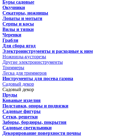
Буры садовые
Окучники
Секаторы, ножницы
Лопаты и мотыги
Серпы и косы
Вилы и тяпки
Черенки
Грабли
Для сбора ягод
Электроинструменты и расходные к ним
Ножницы-кусторезы
Другие электроинструменты
Триммеры
Леска для триммеров
Инструменты для посева газона
Садовый декор
Садовый декор
Пруды
Кованые изделия
Подставки, опоры и подвязки
Садовые фигуры
Сетки, решетки
Заборы, бордюры, покрытия
Садовые светильники
Декорирование поверхности почвы