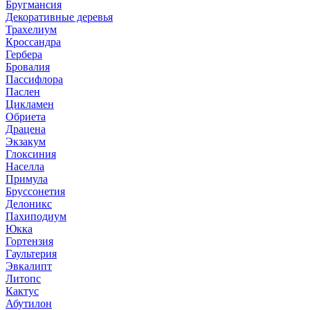
Бругмансия
Декоративные деревья
Трахелиум
Кроссандра
Гербера
Бровалия
Пассифлора
Паслен
Цикламен
Обриета
Драцена
Экзакум
Глоксиния
Населла
Примула
Бруссонетия
Делоникс
Пахиподиум
Юкка
Гортензия
Гаультерия
Эвкалипт
Литопс
Кактус
Абутилон