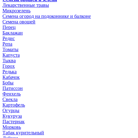
Лекарственные травы
Микрозелень
Семена огород на подоконнике и балконе
Семена овощей
Перец
Баклажан
Редис
Репа
Томаты
Капуста
Тыква
Горох
Редька
Кабачок
Бобы
Патиссон
Фенхель
Свекла
Картофель
Огурцы
Кукуруза
Пастернак
Морковь
Табак курительный