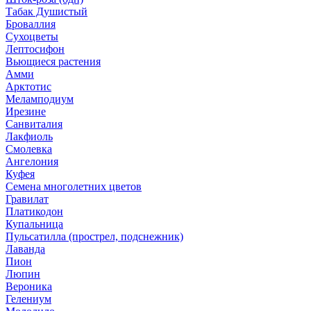
Табак Душистый
Броваллия
Сухоцветы
Лептосифон
Вьющиеся растения
Амми
Арктотис
Меламподиум
Ирезине
Санвиталия
Лакфиоль
Смолевка
Ангелония
Куфея
Семена многолетних цветов
Гравилат
Платикодон
Купальница
Пульсатилла (прострел, подснежник)
Лаванда
Пион
Люпин
Вероника
Гелениум