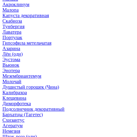
Акроклинум
Малопа
Капуста декоративная
Скабиоза
Тунбергия
Лаватера
Портулак
Гипсофила метельчатая
Азарина
Лён (одн)
Эустома
Вьюнок
Энотера
Мезембриантемум
Молочай
Душистый горошек (Чина)
Калибрахоа
Клещевина
Диморфотека
Подсолнечник декоративный
Бархатцы (Тагетес)
Схизантус
Агератум
Немезия
Шток-роза (одн)