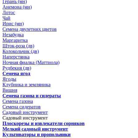
Герань (мн)
Анемона (мн)
Лотос
Чай
Ирис (мн)
Семена двулетних цветов
Незабудка
Маргаритка
Шток-роза (дв)
Колокольчик (дв)
Наперстянка
Ночная фиалка (Маттиола)
Рудбекия (дв)
Семена ягод
Ягоды
Клубника и земляника
Вишня
Семена газона и сидераты
Семена газона
Семена сидератов
Садовый инструмент
Садовый инструмент
Плоскорезы и извлекатели сорняков
Мелкий садовый инструмент
Культиваторы и пропольники