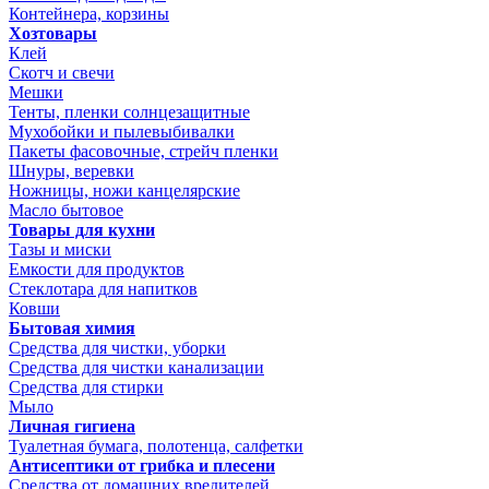
Контейнера, корзины
Хозтовары
Клей
Скотч и свечи
Мешки
Тенты, пленки солнцезащитные
Мухобойки и пылевыбивалки
Пакеты фасовочные, стрейч пленки
Шнуры, веревки
Ножницы, ножи канцелярские
Масло бытовое
Товары для кухни
Тазы и миски
Емкости для продуктов
Стеклотара для напитков
Ковши
Бытовая химия
Средства для чистки, уборки
Средства для чистки канализации
Средства для стирки
Мыло
Личная гигиена
Туалетная бумага, полотенца, салфетки
Антисептики от грибка и плесени
Средства от домашних вредителей