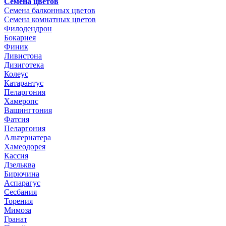
Семена цветов
Семена балконных цветов
Семена комнатных цветов
Филодендрон
Бокарнея
Финик
Ливистона
Дизиготека
Колеус
Катарантус
Пеларгония
Хамеропс
Вашингтония
Фатсия
Пеларгония
Альтернатера
Хамеодорея
Кассия
Дзельква
Бирючина
Аспарагус
Сесбания
Торения
Мимоза
Гранат