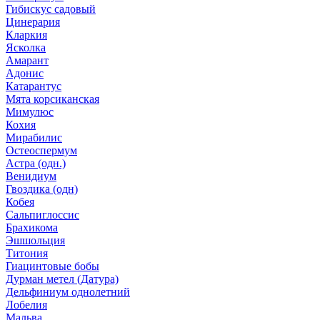
Гибискус садовый
Цинерария
Кларкия
Ясколка
Амарант
Адонис
Катарантус
Мята корсиканская
Мимулюс
Кохия
Мирабилис
Остеоспермум
Астра (одн.)
Венидиум
Гвоздика (одн)
Кобея
Сальпиглоссис
Брахикома
Эшшольция
Титония
Гиацинтовые бобы
Дурман метел (Датура)
Дельфиниум однолетний
Лобелия
Мальва