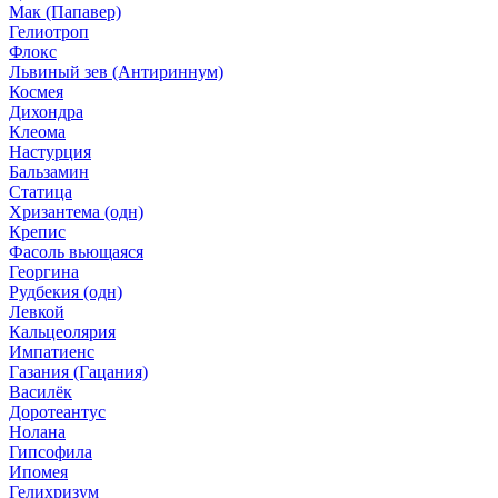
Мак (Папавер)
Гелиотроп
Флокс
Львиный зев (Антириннум)
Космея
Дихондра
Клеома
Настурция
Бальзамин
Статица
Хризантема (одн)
Крепис
Фасоль вьющаяся
Георгина
Рудбекия (одн)
Левкой
Кальцеолярия
Импатиенс
Газания (Гацания)
Василёк
Доротеантус
Нолана
Гипсофила
Ипомея
Гелихризум