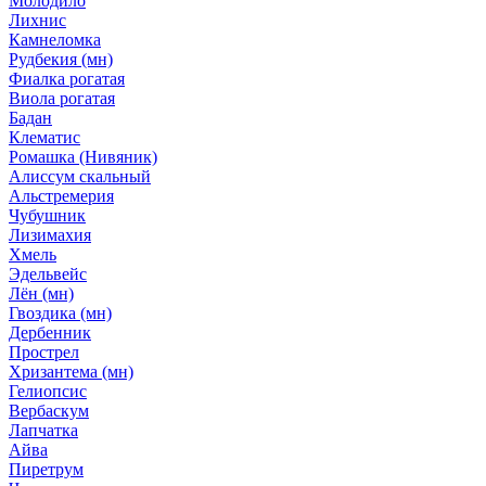
Молодило
Лихнис
Камнеломка
Рудбекия (мн)
Фиалка рогатая
Виола рогатая
Бадан
Клематис
Ромашка (Нивяник)
Алиссум скальный
Альстремерия
Чубушник
Лизимахия
Хмель
Эдельвейс
Лён (мн)
Гвоздика (мн)
Дербенник
Прострел
Хризантема (мн)
Гелиопсис
Вербаскум
Лапчатка
Айва
Пиретрум