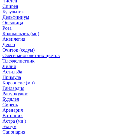
Чистец
Спирея
Бузульник
Дельфиниум
Овсяница
Роза
Колокольчик (мн)
Аквилегия
Дерен
Очиток (седум)
Смеси многолетних цветов
Тысячелистник
Лилия
Астильба
Примула
Кореопсис (мн)
Гайлардия
Ранункулюс
Буддлея
Сирень
Аренария
Ваточник
Астра (мн.)
Эхиум
Сапонария