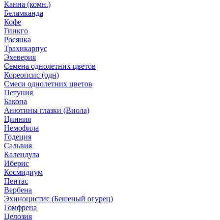
Канна (комн.)
Беламканда
Кофе
Гинкго
Росянка
Трахикарпус
Эхеверия
Семена однолетних цветов
Кореопсис (одн)
Смеси однолетних цветов
Петуния
Бакопа
Анютины глазки (Виола)
Цинния
Немофила
Годеция
Сальвия
Календула
Иберис
Космидиум
Пентас
Вербена
Эхиноцистис (Бешеный огурец)
Гомфрена
Целозия