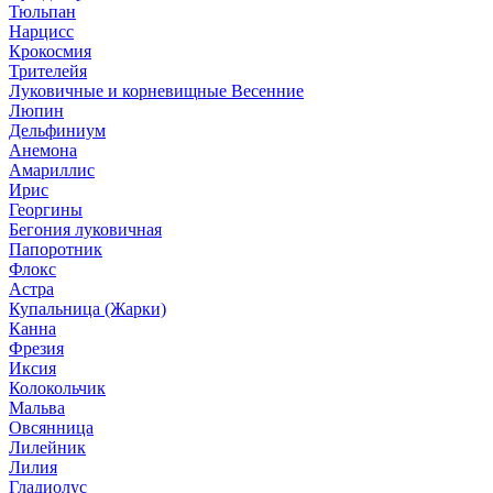
Тюльпан
Нарцисс
Крокосмия
Трителейя
Луковичные и корневищные Весенние
Люпин
Дельфиниум
Анемона
Амариллис
Ирис
Георгины
Бегония луковичная
Папоротник
Флокс
Астра
Купальница (Жарки)
Канна
Фрезия
Иксия
Колокольчик
Мальва
Овсянница
Лилейник
Лилия
Гладиолус