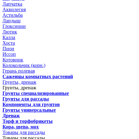
Лапчатка
Аквилегия
Астильба
Ландыш
Глоксинии
Лютик
Калла
Хоста
Пион
Иссоп
Котовник
Колокольчик (корн.)
Герань полевая
Саженцы комнатных растений
Грунты, дренаж
Грунты, дренаж
Грунты специализированные
Грунты для рассады
Компоненты для грунтов
Грунты универсальные
Дренаж
Торф и торфобрикеты
Кора, щепа, мох
Товары для рассады
Товары для рассады