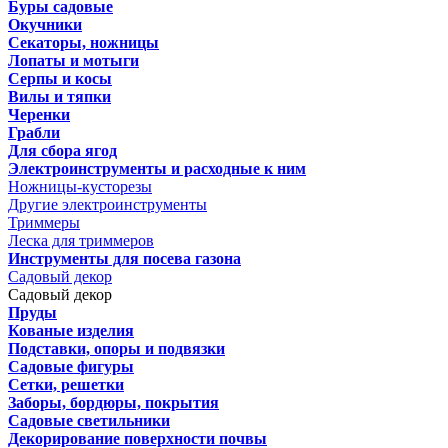
Буры садовые
Окучники
Секаторы, ножницы
Лопаты и мотыги
Серпы и косы
Вилы и тяпки
Черенки
Грабли
Для сбора ягод
Электроинструменты и расходные к ним
Ножницы-кусторезы
Другие электроинструменты
Триммеры
Леска для триммеров
Инструменты для посева газона
Садовый декор
Садовый декор
Пруды
Кованые изделия
Подставки, опоры и подвязки
Садовые фигуры
Сетки, решетки
Заборы, бордюры, покрытия
Садовые светильники
Декорирование поверхности почвы