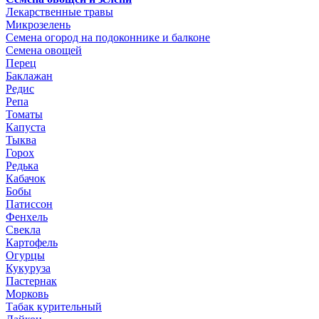
Лекарственные травы
Микрозелень
Семена огород на подоконнике и балконе
Семена овощей
Перец
Баклажан
Редис
Репа
Томаты
Капуста
Тыква
Горох
Редька
Кабачок
Бобы
Патиссон
Фенхель
Свекла
Картофель
Огурцы
Кукуруза
Пастернак
Морковь
Табак курительный