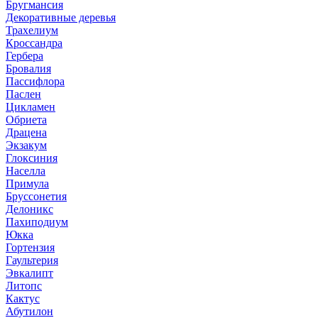
Бругмансия
Декоративные деревья
Трахелиум
Кроссандра
Гербера
Бровалия
Пассифлора
Паслен
Цикламен
Обриета
Драцена
Экзакум
Глоксиния
Населла
Примула
Бруссонетия
Делоникс
Пахиподиум
Юкка
Гортензия
Гаультерия
Эвкалипт
Литопс
Кактус
Абутилон