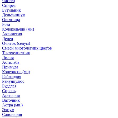
Чистец
Спирея
Бузульник
Дельфиниум
Овсяница
Роза
Колокольчик (мн)
Аквилегия
Дерен
Очиток (седум)
Смеси многолетних цветов
Тысячелистник
Лилия
Астильба
Примула
Кореопсис (мн)
Гайлардия
Ранункулюс
Буддлея
Сирень
Аренария
Ваточник
Астра (мн.)
Эхиум
Сапонария