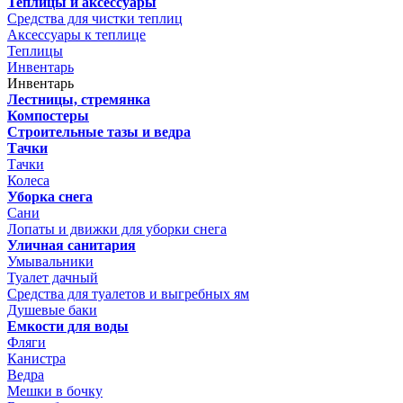
Теплицы и аксессуары
Средства для чистки теплиц
Аксессуары к теплице
Теплицы
Инвентарь
Инвентарь
Лестницы, стремянка
Компостеры
Строительные тазы и ведра
Тачки
Тачки
Колеса
Уборка снега
Сани
Лопаты и движки для уборки снега
Уличная санитария
Умывальники
Туалет дачный
Средства для туалетов и выгребных ям
Душевые баки
Емкости для воды
Фляги
Канистра
Ведра
Мешки в бочку