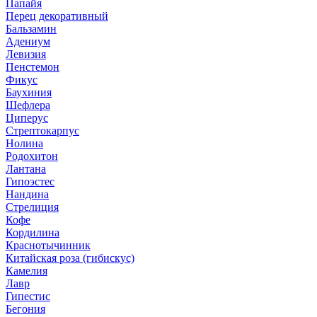
Папайя
Перец декоративный
Бальзамин
Адениум
Левизия
Пенстемон
Фикус
Баухиния
Шефлера
Циперус
Стрептокарпус
Нолина
Родохитон
Лантана
Гипоэстес
Нандина
Стрелиция
Кофе
Кордилина
Краснотычинник
Китайская роза (гибискус)
Камелия
Лавр
Гипестис
Бегония