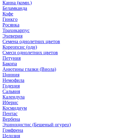
Канна (комн.)
Беламканда
Кофе
Гинкго
Росянка
Трахикарпус
Эхеверия
Семена однолетних цветов
Кореопсис (одн)
Смеси однолетних цветов
Петуния
Бакопа
Анютины глазки (Виола)
Цинния
Немофила
Годеция
Сальвия
Календула
Иберис
Космидиум
Пентас
Вербена
Эхиноцистис (Бешеный огурец)
Гомфрена
Целозия