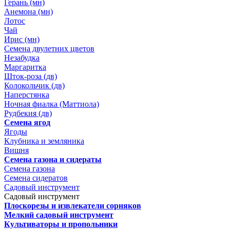
Герань (мн)
Анемона (мн)
Лотос
Чай
Ирис (мн)
Семена двулетних цветов
Незабудка
Маргаритка
Шток-роза (дв)
Колокольчик (дв)
Наперстянка
Ночная фиалка (Маттиола)
Рудбекия (дв)
Семена ягод
Ягоды
Клубника и земляника
Вишня
Семена газона и сидераты
Семена газона
Семена сидератов
Садовый инструмент
Садовый инструмент
Плоскорезы и извлекатели сорняков
Мелкий садовый инструмент
Культиваторы и пропольники