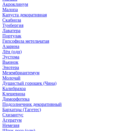
Акроклинум
Малопа
Капуста декоративная
Скабиоза
Тунбергия
Лаватера
Портулак
Гипсофила метельчатая
Азарина
Лён (одн)
Эустома
Вьюнок
Энотера
Мезембриантемум
Молочай
Душистый горошек (Чина)
Калибрахоа
Клещевина
Диморфотека
Подсолнечник декоративный
Бархатцы (Тагетес)
Схизантус
Агератум
Немезия
Шток-роза (одн)