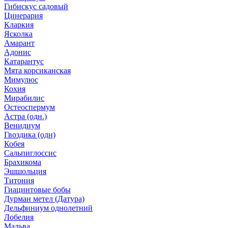
Гибискус садовый
Цинерария
Кларкия
Ясколка
Амарант
Адонис
Катарантус
Мята корсиканская
Мимулюс
Кохия
Мирабилис
Остеоспермум
Астра (одн.)
Венидиум
Гвоздика (одн)
Кобея
Сальпиглоссис
Брахикома
Эшшольция
Титония
Гиацинтовые бобы
Дурман метел (Датура)
Дельфиниум однолетний
Лобелия
Мальва