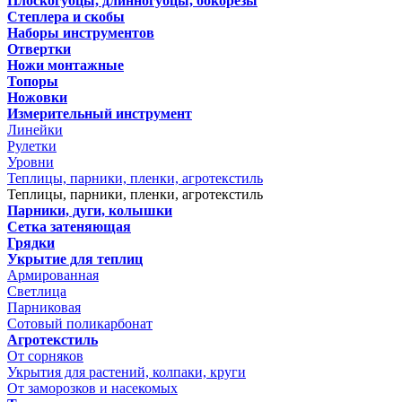
Плоскогубцы, длинногубцы, бокорезы
Степлера и скобы
Наборы инструментов
Отвертки
Ножи монтажные
Топоры
Ножовки
Измерительный инструмент
Линейки
Рулетки
Уровни
Теплицы, парники, пленки, агротекстиль
Теплицы, парники, пленки, агротекстиль
Парники, дуги, колышки
Сетка затеняющая
Грядки
Укрытие для теплиц
Армированная
Светлица
Парниковая
Сотовый поликарбонат
Агротекстиль
От сорняков
Укрытия для растений, колпаки, круги
От заморозков и насекомых