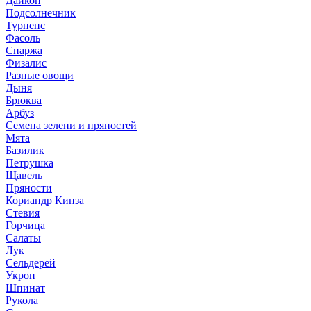
Дайкон
Подсолнечник
Турнепс
Фасоль
Спаржа
Физалис
Разные овощи
Дыня
Брюква
Арбуз
Семена зелени и пряностей
Мята
Базилик
Петрушка
Щавель
Пряности
Кориандр Кинза
Стевия
Горчица
Салаты
Лук
Сельдерей
Укроп
Шпинат
Рукола