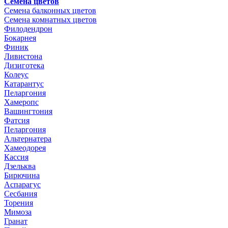
Семена цветов
Семена балконных цветов
Семена комнатных цветов
Филодендрон
Бокарнея
Финик
Ливистона
Дизиготека
Колеус
Катарантус
Пеларгония
Хамеропс
Вашингтония
Фатсия
Пеларгония
Альтернатера
Хамеодорея
Кассия
Дзельква
Бирючина
Аспарагус
Сесбания
Торения
Мимоза
Гранат