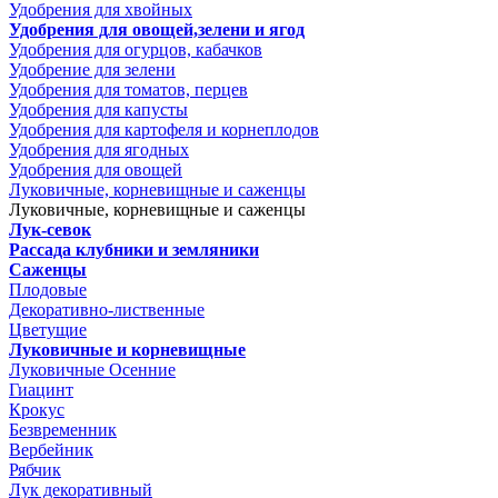
Удобрения для хвойных
Удобрения для овощей,зелени и ягод
Удобрения для огурцов, кабачков
Удобрение для зелени
Удобрения для томатов, перцев
Удобрения для капусты
Удобрения для картофеля и корнеплодов
Удобрения для ягодных
Удобрения для овощей
Луковичные, корневищные и саженцы
Луковичные, корневищные и саженцы
Лук-севок
Рассада клубники и земляники
Саженцы
Плодовые
Декоративно-лиственные
Цветущие
Луковичные и корневищные
Луковичные Осенние
Гиацинт
Крокус
Безвременник
Вербейник
Рябчик
Лук декоративный