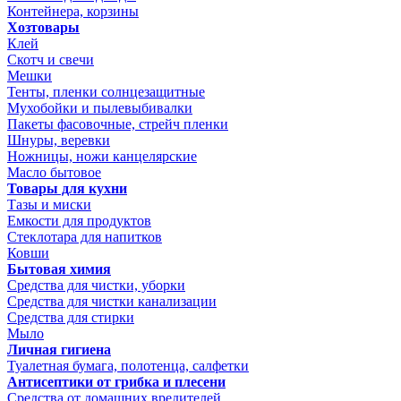
Контейнера, корзины
Хозтовары
Клей
Скотч и свечи
Мешки
Тенты, пленки солнцезащитные
Мухобойки и пылевыбивалки
Пакеты фасовочные, стрейч пленки
Шнуры, веревки
Ножницы, ножи канцелярские
Масло бытовое
Товары для кухни
Тазы и миски
Емкости для продуктов
Стеклотара для напитков
Ковши
Бытовая химия
Средства для чистки, уборки
Средства для чистки канализации
Средства для стирки
Мыло
Личная гигиена
Туалетная бумага, полотенца, салфетки
Антисептики от грибка и плесени
Средства от домашних вредителей