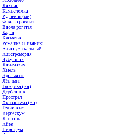
Молодило
Лихнис
Камнеломка
Рудбекия (мн)
Фиалка рогатая
Виола рогатая
Бадан
Клематис
Ромашка (Нивяник)
Алиссум скальный
Альстремерия
Чубушник
Лизимахия
Хмель
Эдельвейс
Лён (мн)
Гвоздика (мн)
Дербенник
Прострел
Хризантема (мн)
Гелиопсис
Вербаскум
Лапчатка
Айва
Пиретрум