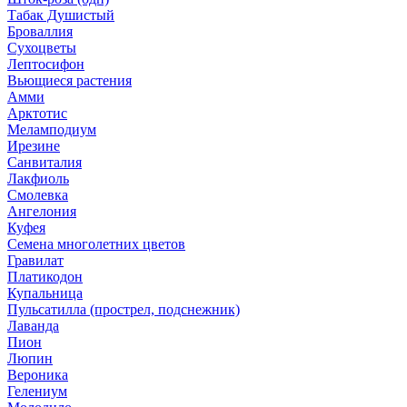
Табак Душистый
Броваллия
Сухоцветы
Лептосифон
Вьющиеся растения
Амми
Арктотис
Меламподиум
Ирезине
Санвиталия
Лакфиоль
Смолевка
Ангелония
Куфея
Семена многолетних цветов
Гравилат
Платикодон
Купальница
Пульсатилла (прострел, подснежник)
Лаванда
Пион
Люпин
Вероника
Гелениум