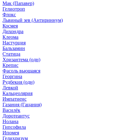
Мак (Папавер)
Гелиотроп
Флокс
Львиный зев (Антириннум)
Космея
Дихондра
Клеома
Настурция
Бальзамин
Статица
Хризантема (одн)
Крепис
Фасоль вьющаяся
Георгина
Рудбекия (одн)
Левкой
Кальцеолярия
Импатиенс
Газания (Гацания)
Василёк
Доротеантус
Нолана
Гипсофила
Ипомея
Гелихризум