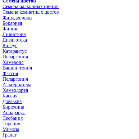
Семена цветов
Семена балконных цветов
Семена комнатных цветов
Филодендрон
Бокарнея
Финик
Ливистона
Дизиготека
Колеус
Катарантус
Пеларгония
Хамеропс
Вашингтония
Фатсия
Пеларгония
Альтернатера
Хамеодорея
Кассия
Дзельква
Бирючина
Аспарагус
Сесбания
Торения
Мимоза
Гранат