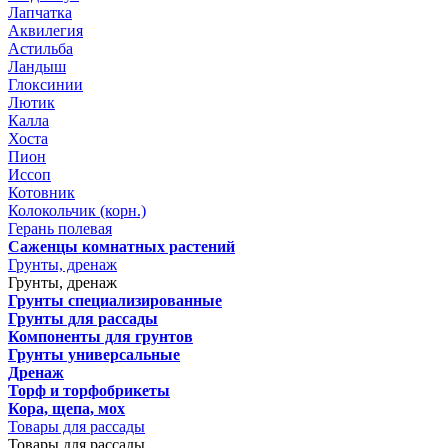
Лапчатка
Аквилегия
Астильба
Ландыш
Глоксинии
Лютик
Калла
Хоста
Пион
Иссоп
Котовник
Колокольчик (корн.)
Герань полевая
Саженцы комнатных растений
Грунты, дренаж
Грунты, дренаж
Грунты специализированные
Грунты для рассады
Компоненты для грунтов
Грунты универсальные
Дренаж
Торф и торфобрикеты
Кора, щепа, мох
Товары для рассады
Товары для рассады