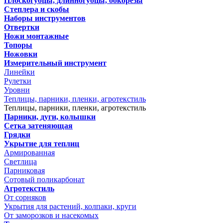
Плоскогубцы, длинногубцы, бокорезы
Степлера и скобы
Наборы инструментов
Отвертки
Ножи монтажные
Топоры
Ножовки
Измерительный инструмент
Линейки
Рулетки
Уровни
Теплицы, парники, пленки, агротекстиль
Теплицы, парники, пленки, агротекстиль
Парники, дуги, колышки
Сетка затеняющая
Грядки
Укрытие для теплиц
Армированная
Светлица
Парниковая
Сотовый поликарбонат
Агротекстиль
От сорняков
Укрытия для растений, колпаки, круги
От заморозков и насекомых