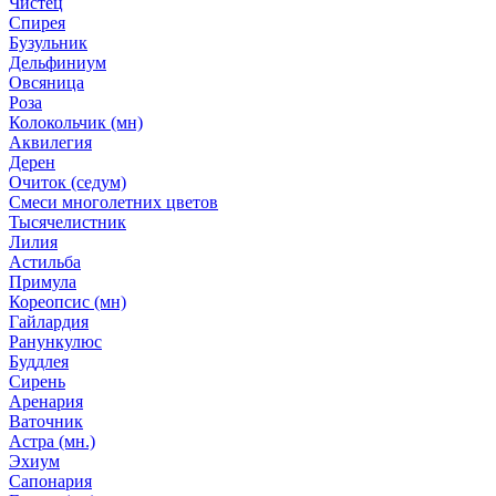
Чистец
Спирея
Бузульник
Дельфиниум
Овсяница
Роза
Колокольчик (мн)
Аквилегия
Дерен
Очиток (седум)
Смеси многолетних цветов
Тысячелистник
Лилия
Астильба
Примула
Кореопсис (мн)
Гайлардия
Ранункулюс
Буддлея
Сирень
Аренария
Ваточник
Астра (мн.)
Эхиум
Сапонария