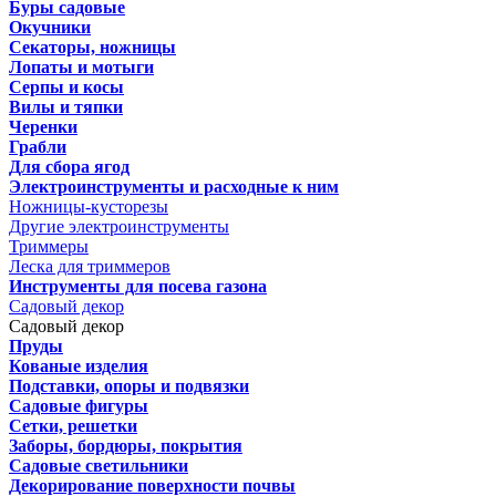
Буры садовые
Окучники
Секаторы, ножницы
Лопаты и мотыги
Серпы и косы
Вилы и тяпки
Черенки
Грабли
Для сбора ягод
Электроинструменты и расходные к ним
Ножницы-кусторезы
Другие электроинструменты
Триммеры
Леска для триммеров
Инструменты для посева газона
Садовый декор
Садовый декор
Пруды
Кованые изделия
Подставки, опоры и подвязки
Садовые фигуры
Сетки, решетки
Заборы, бордюры, покрытия
Садовые светильники
Декорирование поверхности почвы