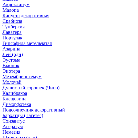
Акроклинум
Малопа
Капуста декоративная
Скабиоза
Тунбергия
Лаватера
Портулак
Гипсофила метельчатая
Азарина
Лён (одн)
Эустома
Вьюнок
Энотера
Мезембриантемум
Молочай
Душистый горошек (Чина)
Калибрахоа
Клещевина
Диморфотека
Подсолнечник декоративный
Бархатцы (Тагетес)
Схизантус
Агератум
Немезия
Шток-роза (одн)