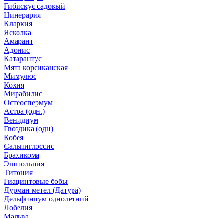
Гибискус садовый
Цинерария
Кларкия
Ясколка
Амарант
Адонис
Катарантус
Мята корсиканская
Мимулюс
Кохия
Мирабилис
Остеоспермум
Астра (одн.)
Венидиум
Гвоздика (одн)
Кобея
Сальпиглоссис
Брахикома
Эшшольция
Титония
Гиацинтовые бобы
Дурман метел (Датура)
Дельфиниум однолетний
Лобелия
Мальва