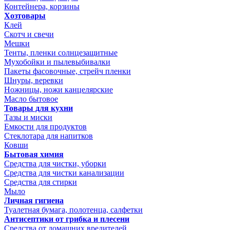
Контейнера, корзины
Хозтовары
Клей
Скотч и свечи
Мешки
Тенты, пленки солнцезащитные
Мухобойки и пылевыбивалки
Пакеты фасовочные, стрейч пленки
Шнуры, веревки
Ножницы, ножи канцелярские
Масло бытовое
Товары для кухни
Тазы и миски
Емкости для продуктов
Стеклотара для напитков
Ковши
Бытовая химия
Средства для чистки, уборки
Средства для чистки канализации
Средства для стирки
Мыло
Личная гигиена
Туалетная бумага, полотенца, салфетки
Антисептики от грибка и плесени
Средства от домашних вредителей