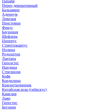
Папайя
Перец декоративный
Бальзамин
Адениум
Левизия
Пенстемон
Фикус
Баухиния
Шефлера
Циперус
Стрептокарпус
Нолина
Родохитон
Лантана
Гипоэстес
Нандина
Стрелиция
Кофе
Кордилина
Краснотычинник
Китайская роза (гибискус)
Камелия
Лавр
Гипестис
Бегония