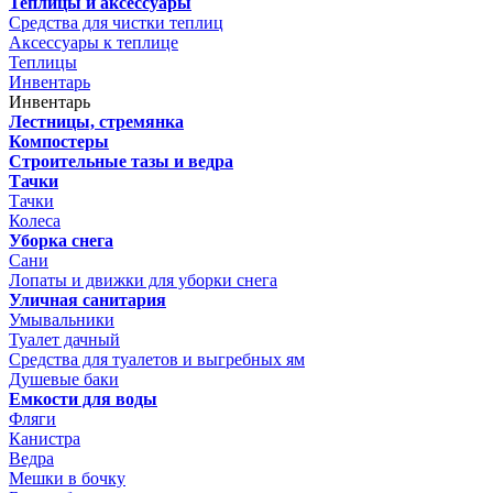
Теплицы и аксессуары
Средства для чистки теплиц
Аксессуары к теплице
Теплицы
Инвентарь
Инвентарь
Лестницы, стремянка
Компостеры
Строительные тазы и ведра
Тачки
Тачки
Колеса
Уборка снега
Сани
Лопаты и движки для уборки снега
Уличная санитария
Умывальники
Туалет дачный
Средства для туалетов и выгребных ям
Душевые баки
Емкости для воды
Фляги
Канистра
Ведра
Мешки в бочку