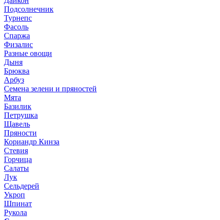
Дайкон
Подсолнечник
Турнепс
Фасоль
Спаржа
Физалис
Разные овощи
Дыня
Брюква
Арбуз
Семена зелени и пряностей
Мята
Базилик
Петрушка
Щавель
Пряности
Кориандр Кинза
Стевия
Горчица
Салаты
Лук
Сельдерей
Укроп
Шпинат
Рукола