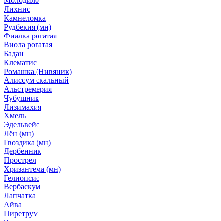
Молодило
Лихнис
Камнеломка
Рудбекия (мн)
Фиалка рогатая
Виола рогатая
Бадан
Клематис
Ромашка (Нивяник)
Алиссум скальный
Альстремерия
Чубушник
Лизимахия
Хмель
Эдельвейс
Лён (мн)
Гвоздика (мн)
Дербенник
Прострел
Хризантема (мн)
Гелиопсис
Вербаскум
Лапчатка
Айва
Пиретрум