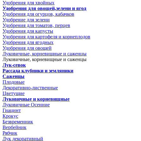
Удобрения для хвойных
Удобрения для овощей,зелени и ягод
Удобрения для огурцов, кабачков
Удобрение для зелени
Удобрения для томатов, перцев
Удобрения для капусты
Удобрения для картофеля и корнеплодов
Удобрения для ягодных
Удобрения для овощей
Луковичные, корневищные и саженцы
Луковичные, корневищные и саженцы
Лук-севок
Рассада клубники и земляники
Саженцы
Плодовые
Декоративно-лиственные
Цветущие
Луковичные и корневищные
Луковичные Осенние
Гиацинт
Крокус
Безвременник
Вербейник
Рябчик
Лук декоративный