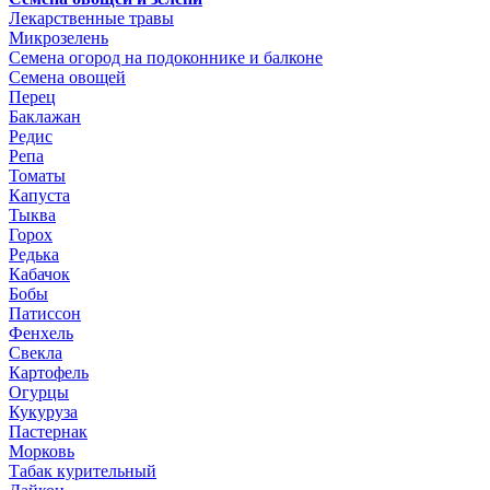
Лекарственные травы
Микрозелень
Семена огород на подоконнике и балконе
Семена овощей
Перец
Баклажан
Редис
Репа
Томаты
Капуста
Тыква
Горох
Редька
Кабачок
Бобы
Патиссон
Фенхель
Свекла
Картофель
Огурцы
Кукуруза
Пастернак
Морковь
Табак курительный