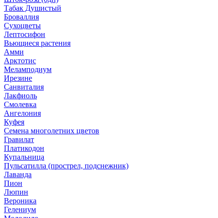
Табак Душистый
Броваллия
Сухоцветы
Лептосифон
Вьющиеся растения
Амми
Арктотис
Меламподиум
Ирезине
Санвиталия
Лакфиоль
Смолевка
Ангелония
Куфея
Семена многолетних цветов
Гравилат
Платикодон
Купальница
Пульсатилла (прострел, подснежник)
Лаванда
Пион
Люпин
Вероника
Гелениум