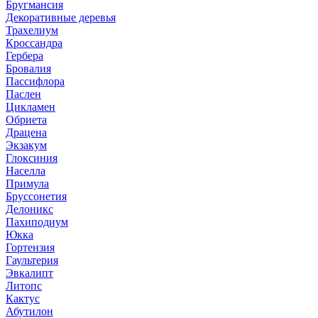
Бругмансия
Декоративные деревья
Трахелиум
Кроссандра
Гербера
Бровалия
Пассифлора
Паслен
Цикламен
Обриета
Драцена
Экзакум
Глоксиния
Населла
Примула
Бруссонетия
Делоникс
Пахиподиум
Юкка
Гортензия
Гаультерия
Эвкалипт
Литопс
Кактус
Абутилон