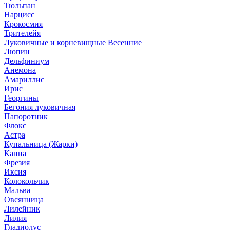
Тюльпан
Нарцисс
Крокосмия
Трителейя
Луковичные и корневищные Весенние
Люпин
Дельфиниум
Анемона
Амариллис
Ирис
Георгины
Бегония луковичная
Папоротник
Флокс
Астра
Купальница (Жарки)
Канна
Фрезия
Иксия
Колокольчик
Мальва
Овсянница
Лилейник
Лилия
Гладиолус