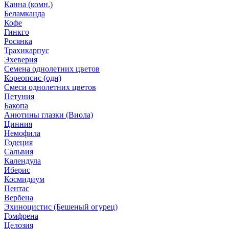
Канна (комн.)
Беламканда
Кофе
Гинкго
Росянка
Трахикарпус
Эхеверия
Семена однолетних цветов
Кореопсис (одн)
Смеси однолетних цветов
Петуния
Бакопа
Анютины глазки (Виола)
Цинния
Немофила
Годеция
Сальвия
Календула
Иберис
Космидиум
Пентас
Вербена
Эхиноцистис (Бешеный огурец)
Гомфрена
Целозия