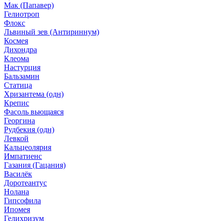
Мак (Папавер)
Гелиотроп
Флокс
Львиный зев (Антириннум)
Космея
Дихондра
Клеома
Настурция
Бальзамин
Статица
Хризантема (одн)
Крепис
Фасоль вьющаяся
Георгина
Рудбекия (одн)
Левкой
Кальцеолярия
Импатиенс
Газания (Гацания)
Василёк
Доротеантус
Нолана
Гипсофила
Ипомея
Гелихризум