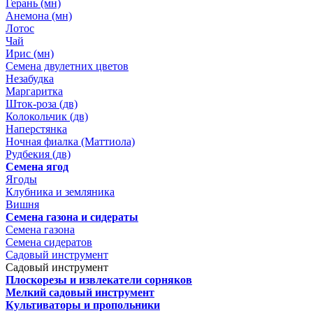
Герань (мн)
Анемона (мн)
Лотос
Чай
Ирис (мн)
Семена двулетних цветов
Незабудка
Маргаритка
Шток-роза (дв)
Колокольчик (дв)
Наперстянка
Ночная фиалка (Маттиола)
Рудбекия (дв)
Семена ягод
Ягоды
Клубника и земляника
Вишня
Семена газона и сидераты
Семена газона
Семена сидератов
Садовый инструмент
Садовый инструмент
Плоскорезы и извлекатели сорняков
Мелкий садовый инструмент
Культиваторы и пропольники