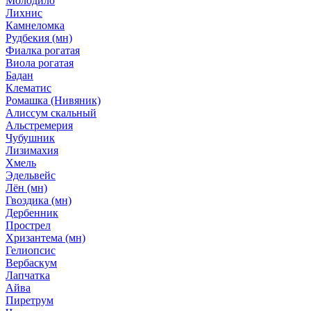
Молодило
Лихнис
Камнеломка
Рудбекия (мн)
Фиалка рогатая
Виола рогатая
Бадан
Клематис
Ромашка (Нивяник)
Алиссум скальный
Альстремерия
Чубушник
Лизимахия
Хмель
Эдельвейс
Лён (мн)
Гвоздика (мн)
Дербенник
Прострел
Хризантема (мн)
Гелиопсис
Вербаскум
Лапчатка
Айва
Пиретрум