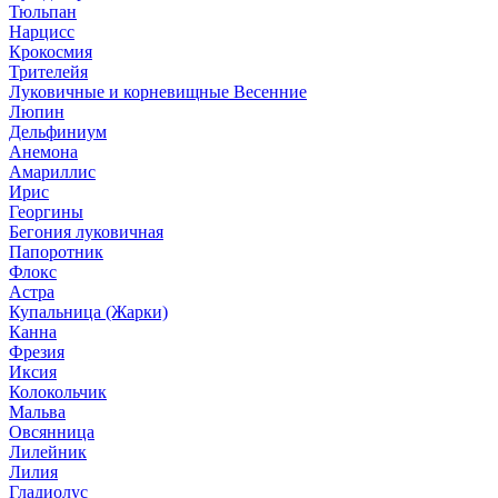
Тюльпан
Нарцисс
Крокосмия
Трителейя
Луковичные и корневищные Весенние
Люпин
Дельфиниум
Анемона
Амариллис
Ирис
Георгины
Бегония луковичная
Папоротник
Флокс
Астра
Купальница (Жарки)
Канна
Фрезия
Иксия
Колокольчик
Мальва
Овсянница
Лилейник
Лилия
Гладиолус