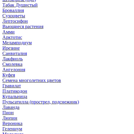
Табак Душистый
Броваллия
Сухоцветы
Лептосифон
Вьющиеся растения
Амми
Арктотис
Меламподиум
Ирезине
Санвиталия
Лакфиоль
Смолевка
Ангелония
Куфея
Семена многолетних цветов
Гравилат
Платикодон
Купальница
Пульсатилла (прострел, подснежник)
Лаванда
Пион
Люпин
Вероника
Гелениум