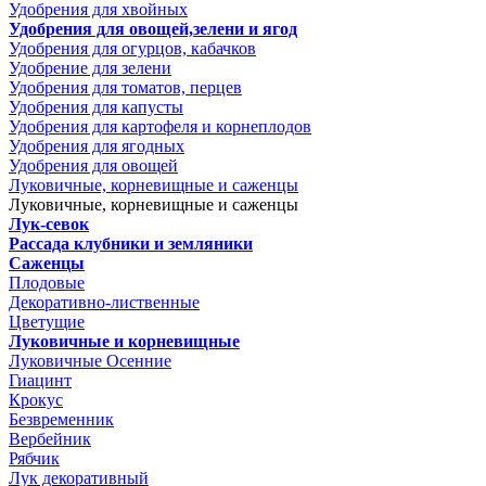
Удобрения для хвойных
Удобрения для овощей,зелени и ягод
Удобрения для огурцов, кабачков
Удобрение для зелени
Удобрения для томатов, перцев
Удобрения для капусты
Удобрения для картофеля и корнеплодов
Удобрения для ягодных
Удобрения для овощей
Луковичные, корневищные и саженцы
Луковичные, корневищные и саженцы
Лук-севок
Рассада клубники и земляники
Саженцы
Плодовые
Декоративно-лиственные
Цветущие
Луковичные и корневищные
Луковичные Осенние
Гиацинт
Крокус
Безвременник
Вербейник
Рябчик
Лук декоративный