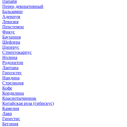
Папайя
Перец декоративный
Бальзамин
Адениум
Левизия
Пенстемон
Фикус
Баухиния
Шефлера
Циперус
Стрептокарпус
Нолина
Родохитон
Лантана
Гипоэстес
Нандина
Стрелиция
Кофе
Кордилина
Краснотычинник
Китайская роза (гибискус)
Камелия
Лавр
Гипестис
Бегония