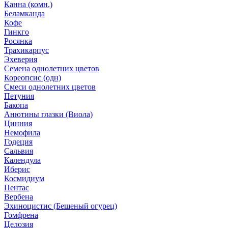
Канна (комн.)
Беламканда
Кофе
Гинкго
Росянка
Трахикарпус
Эхеверия
Семена однолетних цветов
Кореопсис (одн)
Смеси однолетних цветов
Петуния
Бакопа
Анютины глазки (Виола)
Цинния
Немофила
Годеция
Сальвия
Календула
Иберис
Космидиум
Пентас
Вербена
Эхиноцистис (Бешеный огурец)
Гомфрена
Целозия