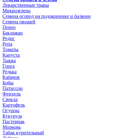
Лекарственные травы
Микрозелень
Семена огород на подоконнике и балконе
Семена овощей
Перец
Баклажан
Редис
Репа
Томаты
Капуста
Тыква
Горох
Редька
Кабачок
Бобы
Патиссон
Фенхель
Свекла
Картофель
Огурцы
Кукуруза
Пастернак
Морковь
Табак курительный