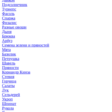
Дайкон
Подсолнечник
Турнепс
Фасоль
Спаржа
Физалис
Разные овощи
Дыня
Брюква
Арбуз
Семена зелени и пряностей
Мята
Базилик
Петрушка
Щавель
Пряности
Кориандр Кинза
Стевия
Горчица
Салаты
Лук
Сельдерей
Укроп
Шпинат
Рукола