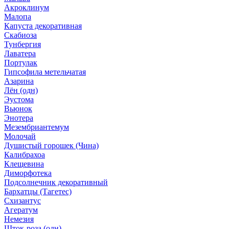
Акроклинум
Малопа
Капуста декоративная
Скабиоза
Тунбергия
Лаватера
Портулак
Гипсофила метельчатая
Азарина
Лён (одн)
Эустома
Вьюнок
Энотера
Мезембриантемум
Молочай
Душистый горошек (Чина)
Калибрахоа
Клещевина
Диморфотека
Подсолнечник декоративный
Бархатцы (Тагетес)
Схизантус
Агератум
Немезия
Шток-роза (одн)