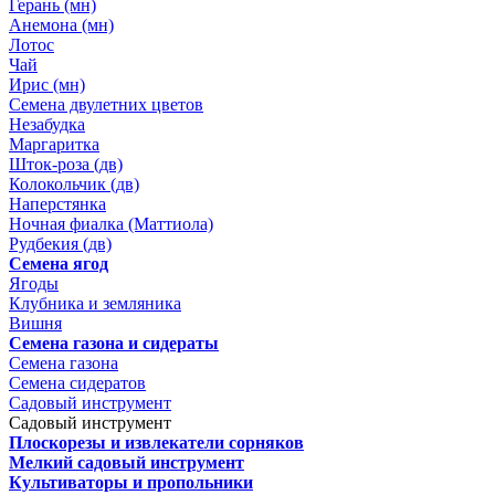
Герань (мн)
Анемона (мн)
Лотос
Чай
Ирис (мн)
Семена двулетних цветов
Незабудка
Маргаритка
Шток-роза (дв)
Колокольчик (дв)
Наперстянка
Ночная фиалка (Маттиола)
Рудбекия (дв)
Семена ягод
Ягоды
Клубника и земляника
Вишня
Семена газона и сидераты
Семена газона
Семена сидератов
Садовый инструмент
Садовый инструмент
Плоскорезы и извлекатели сорняков
Мелкий садовый инструмент
Культиваторы и пропольники