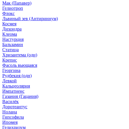
Мак (Папавер)
Гелиотроп
Флокс
Львиный зев (Антириннум)
Космея
Дихондра
Клеома
Настурция
Бальзамин
Статица
Хризантема (одн)
Крепис
Фасоль вьющаяся
Георгина
Рудбекия (одн)
Левкой
Кальцеолярия
Импатиенс
Газания (Гацания)
Василёк
Доротеантус
Нолана
Гипсофила
Ипомея
Гелихризум