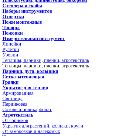
Плоскогубцы, длинногубцы, бокорезы
Степлера и скобы
Наборы инструментов
Отвертки
Ножи монтажные
Топоры
Ножовки
Измерительный инструмент
Линейки
Рулетки
Уровни
Теплицы, парники, пленки, агротекстиль
Теплицы, парники, пленки, агротекстиль
Парники, дуги, колышки
Сетка затеняющая
Грядки
Укрытие для теплиц
Армированная
Светлица
Парниковая
Сотовый поликарбонат
Агротекстиль
От сорняков
Укрытия для растений, колпаки, круги
От заморозков и насекомых