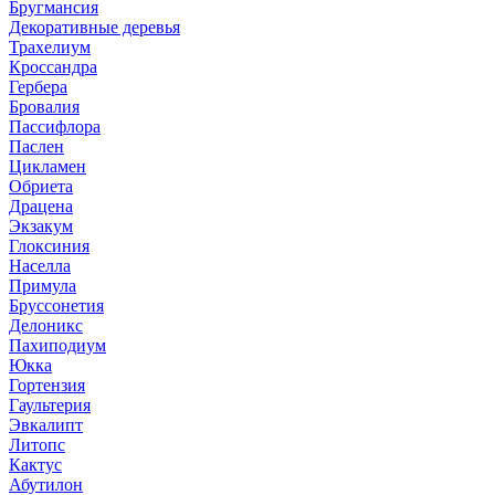
Бругмансия
Декоративные деревья
Трахелиум
Кроссандра
Гербера
Бровалия
Пассифлора
Паслен
Цикламен
Обриета
Драцена
Экзакум
Глоксиния
Населла
Примула
Бруссонетия
Делоникс
Пахиподиум
Юкка
Гортензия
Гаультерия
Эвкалипт
Литопс
Кактус
Абутилон