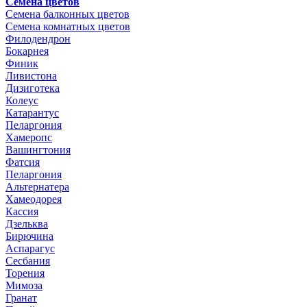
Семена цветов
Семена балконных цветов
Семена комнатных цветов
Филодендрон
Бокарнея
Финик
Ливистона
Дизиготека
Колеус
Катарантус
Пеларгония
Хамеропс
Вашингтония
Фатсия
Пеларгония
Альтернатера
Хамеодорея
Кассия
Дзельква
Бирючина
Аспарагус
Сесбания
Торения
Мимоза
Гранат