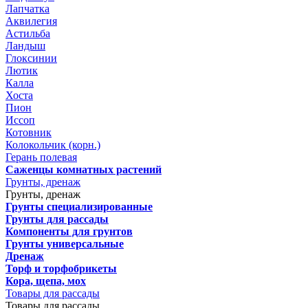
Лапчатка
Аквилегия
Астильба
Ландыш
Глоксинии
Лютик
Калла
Хоста
Пион
Иссоп
Котовник
Колокольчик (корн.)
Герань полевая
Саженцы комнатных растений
Грунты, дренаж
Грунты, дренаж
Грунты специализированные
Грунты для рассады
Компоненты для грунтов
Грунты универсальные
Дренаж
Торф и торфобрикеты
Кора, щепа, мох
Товары для рассады
Товары для рассады