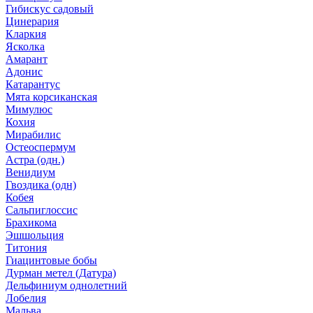
Гибискус садовый
Цинерария
Кларкия
Ясколка
Амарант
Адонис
Катарантус
Мята корсиканская
Мимулюс
Кохия
Мирабилис
Остеоспермум
Астра (одн.)
Венидиум
Гвоздика (одн)
Кобея
Сальпиглоссис
Брахикома
Эшшольция
Титония
Гиацинтовые бобы
Дурман метел (Датура)
Дельфиниум однолетний
Лобелия
Мальва