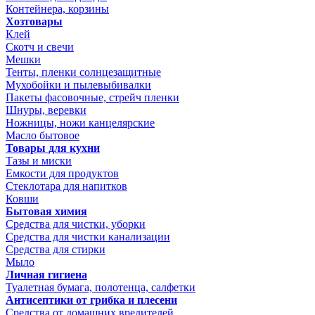
Контейнера, корзины
Хозтовары
Клей
Скотч и свечи
Мешки
Тенты, пленки солнцезащитные
Мухобойки и пылевыбивалки
Пакеты фасовочные, стрейч пленки
Шнуры, веревки
Ножницы, ножи канцелярские
Масло бытовое
Товары для кухни
Тазы и миски
Емкости для продуктов
Стеклотара для напитков
Ковши
Бытовая химия
Средства для чистки, уборки
Средства для чистки канализации
Средства для стирки
Мыло
Личная гигиена
Туалетная бумага, полотенца, салфетки
Антисептики от грибка и плесени
Средства от домашних вредителей