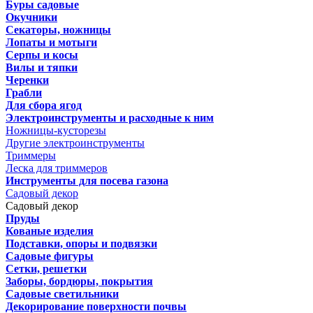
Буры садовые
Окучники
Секаторы, ножницы
Лопаты и мотыги
Серпы и косы
Вилы и тяпки
Черенки
Грабли
Для сбора ягод
Электроинструменты и расходные к ним
Ножницы-кусторезы
Другие электроинструменты
Триммеры
Леска для триммеров
Инструменты для посева газона
Садовый декор
Садовый декор
Пруды
Кованые изделия
Подставки, опоры и подвязки
Садовые фигуры
Сетки, решетки
Заборы, бордюры, покрытия
Садовые светильники
Декорирование поверхности почвы