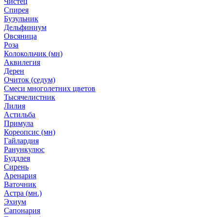
Чистец
Спирея
Бузульник
Дельфиниум
Овсяница
Роза
Колокольчик (мн)
Аквилегия
Дерен
Очиток (седум)
Смеси многолетних цветов
Тысячелистник
Лилия
Астильба
Примула
Кореопсис (мн)
Гайлардия
Ранункулюс
Буддлея
Сирень
Аренария
Ваточник
Астра (мн.)
Эхиум
Сапонария