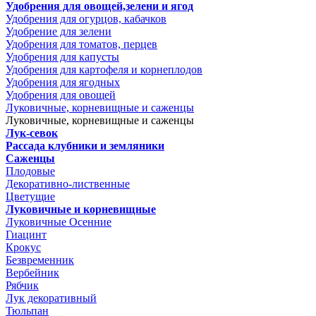
Удобрения для овощей,зелени и ягод
Удобрения для огурцов, кабачков
Удобрение для зелени
Удобрения для томатов, перцев
Удобрения для капусты
Удобрения для картофеля и корнеплодов
Удобрения для ягодных
Удобрения для овощей
Луковичные, корневищные и саженцы
Луковичные, корневищные и саженцы
Лук-севок
Рассада клубники и земляники
Саженцы
Плодовые
Декоративно-лиственные
Цветущие
Луковичные и корневищные
Луковичные Осенние
Гиацинт
Крокус
Безвременник
Вербейник
Рябчик
Лук декоративный
Тюльпан