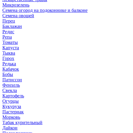
Микрозелень
Семена огород на подоконнике и балконе
Семена овощей
Перец
Баклажан
Редис
Репа
Томаты
Капуста
Тыква
Горох
Редька
Кабачок
Бобы
Патиссон
Фенхель
Свекла
Картофель
Огурцы
Кукуруза
Пастернак
Морковь
Табак курительный
Дайкон