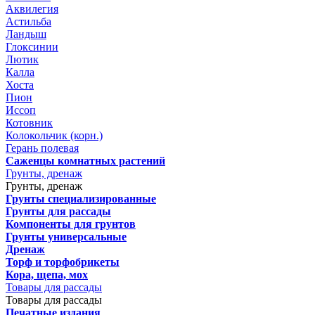
Аквилегия
Астильба
Ландыш
Глоксинии
Лютик
Калла
Хоста
Пион
Иссоп
Котовник
Колокольчик (корн.)
Герань полевая
Саженцы комнатных растений
Грунты, дренаж
Грунты, дренаж
Грунты специализированные
Грунты для рассады
Компоненты для грунтов
Грунты универсальные
Дренаж
Торф и торфобрикеты
Кора, щепа, мох
Товары для рассады
Товары для рассады
Печатные издания