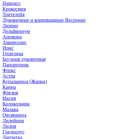
Нарцисс
Крокосмия
Трителейя
Луковичные и корневищные Весенние
Люпин
Дельфиниум
Анемона
Амариллис
Ирис
Георгины
Бегония луковичная
Папоротник
Флокс
Астра
Купальница (Жарки)
Канна
Фрезия
Иксия
Колокольчик
Мальва
Овсянница
Лилейник
Лилия
Гладиолус
Лапчатка