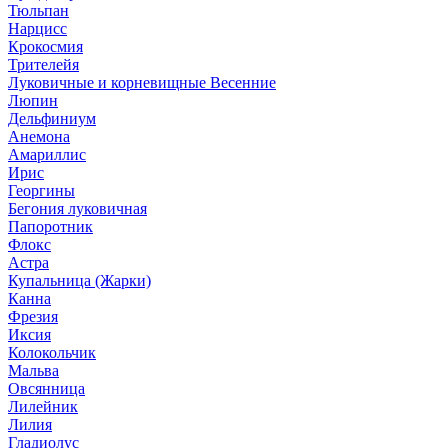
Тюльпан
Нарцисс
Крокосмия
Трителейя
Луковичные и корневищные Весенние
Люпин
Дельфиниум
Анемона
Амариллис
Ирис
Георгины
Бегония луковичная
Папоротник
Флокс
Астра
Купальница (Жарки)
Канна
Фрезия
Иксия
Колокольчик
Мальва
Овсянница
Лилейник
Лилия
Гладиолус