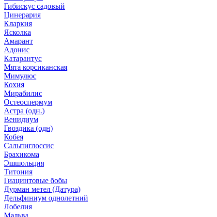
Гибискус садовый
Цинерария
Кларкия
Ясколка
Амарант
Адонис
Катарантус
Мята корсиканская
Мимулюс
Кохия
Мирабилис
Остеоспермум
Астра (одн.)
Венидиум
Гвоздика (одн)
Кобея
Сальпиглоссис
Брахикома
Эшшольция
Титония
Гиацинтовые бобы
Дурман метел (Датура)
Дельфиниум однолетний
Лобелия
Мальва