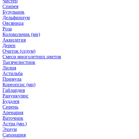
Чистец
Спирея
Бузульник
Дельфиниум
Овсяница
Роза
Колокольчик (мн)
Аквилегия
Дерен
Очиток (седум)
Смеси многолетних цветов
Тысячелистник
Лилия
Астильба
Примула
Кореопсис (мн)
Гайлардия
Ранункулюс
Буддлея
Сирень
Аренария
Ваточник
Астра (мн.)
Эхиум
Сапонария