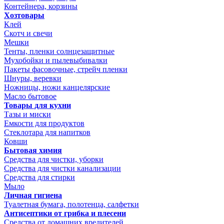
Контейнера, корзины
Хозтовары
Клей
Скотч и свечи
Мешки
Тенты, пленки солнцезащитные
Мухобойки и пылевыбивалки
Пакеты фасовочные, стрейч пленки
Шнуры, веревки
Ножницы, ножи канцелярские
Масло бытовое
Товары для кухни
Тазы и миски
Емкости для продуктов
Стеклотара для напитков
Ковши
Бытовая химия
Средства для чистки, уборки
Средства для чистки канализации
Средства для стирки
Мыло
Личная гигиена
Туалетная бумага, полотенца, салфетки
Антисептики от грибка и плесени
Средства от домашних вредителей