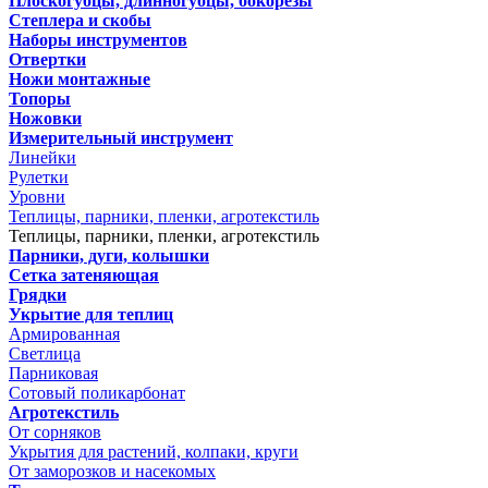
Плоскогубцы, длинногубцы, бокорезы
Степлера и скобы
Наборы инструментов
Отвертки
Ножи монтажные
Топоры
Ножовки
Измерительный инструмент
Линейки
Рулетки
Уровни
Теплицы, парники, пленки, агротекстиль
Теплицы, парники, пленки, агротекстиль
Парники, дуги, колышки
Сетка затеняющая
Грядки
Укрытие для теплиц
Армированная
Светлица
Парниковая
Сотовый поликарбонат
Агротекстиль
От сорняков
Укрытия для растений, колпаки, круги
От заморозков и насекомых