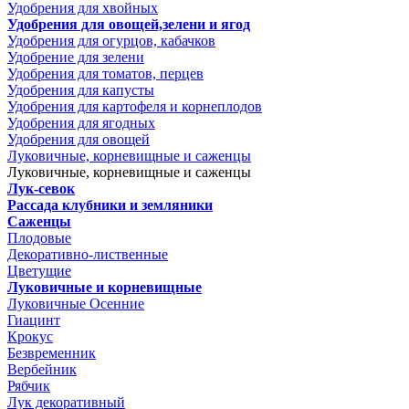
Удобрения для хвойных
Удобрения для овощей,зелени и ягод
Удобрения для огурцов, кабачков
Удобрение для зелени
Удобрения для томатов, перцев
Удобрения для капусты
Удобрения для картофеля и корнеплодов
Удобрения для ягодных
Удобрения для овощей
Луковичные, корневищные и саженцы
Луковичные, корневищные и саженцы
Лук-севок
Рассада клубники и земляники
Саженцы
Плодовые
Декоративно-лиственные
Цветущие
Луковичные и корневищные
Луковичные Осенние
Гиацинт
Крокус
Безвременник
Вербейник
Рябчик
Лук декоративный