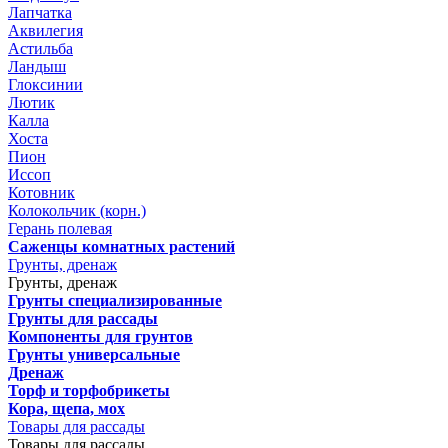
Лапчатка
Аквилегия
Астильба
Ландыш
Глоксинии
Лютик
Калла
Хоста
Пион
Иссоп
Котовник
Колокольчик (корн.)
Герань полевая
Саженцы комнатных растений
Грунты, дренаж
Грунты, дренаж
Грунты специализированные
Грунты для рассады
Компоненты для грунтов
Грунты универсальные
Дренаж
Торф и торфобрикеты
Кора, щепа, мох
Товары для рассады
Товары для рассады