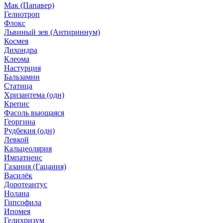
Мак (Папавер)
Гелиотроп
Флокс
Львиный зев (Антириннум)
Космея
Дихондра
Клеома
Настурция
Бальзамин
Статица
Хризантема (одн)
Крепис
Фасоль вьющаяся
Георгина
Рудбекия (одн)
Левкой
Кальцеолярия
Импатиенс
Газания (Гацания)
Василёк
Доротеантус
Нолана
Гипсофила
Ипомея
Гелихризум