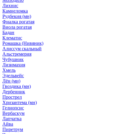
Молодило
Лихнис
Камнеломка
Рудбекия (мн)
Фиалка рогатая
Виола рогатая
Бадан
Клематис
Ромашка (Нивяник)
Алиссум скальный
Альстремерия
Чубушник
Лизимахия
Хмель
Эдельвейс
Лён (мн)
Гвоздика (мн)
Дербенник
Прострел
Хризантема (мн)
Гелиопсис
Вербаскум
Лапчатка
Айва
Пиретрум