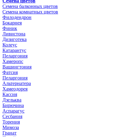
Семена цветов
Семена балконных цветов
Семена комнатных цветов
Филодендрон
Бокарнея
Финик
Ливистона
Дизиготека
Колеус
Катарантус
Пеларгония
Хамеропс
Вашингтония
Фатсия
Пеларгония
Альтернатера
Хамеодорея
Кассия
Дзельква
Бирючина
Аспарагус
Сесбания
Торения
Мимоза
Гранат