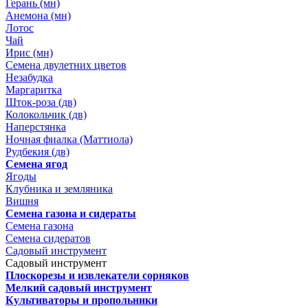
Герань (мн)
Анемона (мн)
Лотос
Чай
Ирис (мн)
Семена двулетних цветов
Незабудка
Маргаритка
Шток-роза (дв)
Колокольчик (дв)
Наперстянка
Ночная фиалка (Маттиола)
Рудбекия (дв)
Семена ягод
Ягоды
Клубника и земляника
Вишня
Семена газона и сидераты
Семена газона
Семена сидератов
Садовый инструмент
Садовый инструмент
Плоскорезы и извлекатели сорняков
Мелкий садовый инструмент
Культиваторы и пропольники