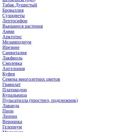
Табак Душистый
Броваллия
Сухоцветы
Лептосифон
Вьющиеся растения
Амми
Арктотис
Меламподиум
Ирезине
Санвиталия
Лакфиоль
Смолевка
Ангелония
Куфея
Семена многолетних цветов
Гравилат
Платикодон
Купальница
Пульсатилла (прострел, подснежник)
Лаванда
Пион
Люпин
Вероника
Гелениум