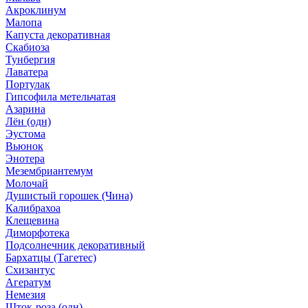
Акроклинум
Малопа
Капуста декоративная
Скабиоза
Тунбергия
Лаватера
Портулак
Гипсофила метельчатая
Азарина
Лён (одн)
Эустома
Вьюнок
Энотера
Мезембриантемум
Молочай
Душистый горошек (Чина)
Калибрахоа
Клещевина
Диморфотека
Подсолнечник декоративный
Бархатцы (Тагетес)
Схизантус
Агератум
Немезия
Шток-роза (одн)