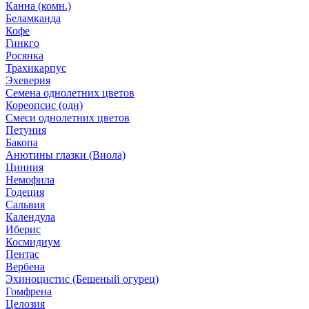
Канна (комн.)
Беламканда
Кофе
Гинкго
Росянка
Трахикарпус
Эхеверия
Семена однолетних цветов
Кореопсис (одн)
Смеси однолетних цветов
Петуния
Бакопа
Анютины глазки (Виола)
Цинния
Немофила
Годеция
Сальвия
Календула
Иберис
Космидиум
Пентас
Вербена
Эхиноцистис (Бешеный огурец)
Гомфрена
Целозия