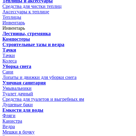
Теплицы и аксессуары
Средства для чистки теплиц
Аксессуары к теплице
Теплицы
Инвентарь
Инвентарь
Лестницы, стремянка
Компостеры
Строительные тазы и ведра
Тачки
Тачки
Колеса
Уборка снега
Сани
Лопаты и движки для уборки снега
Уличная санитария
Умывальники
Туалет дачный
Средства для туалетов и выгребных ям
Душевые баки
Емкости для воды
Фляги
Канистра
Ведра
Мешки в бочку