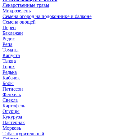
Лекарственные травы
Микрозелень
Семена огород на подоконнике и балконе
Семена овощей
Перец
Баклажан
Редис
Репа
Томаты
Капуста
Тыква
Горох
Редька
Кабачок
Бобы
Патиссон
Фенхель
Свекла
Картофель
Огурцы
Кукуруза
Пастернак
Морковь
Табак курительный