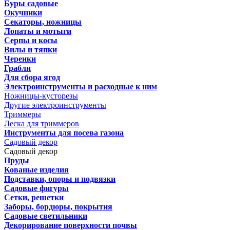
Буры садовые
Окучники
Секаторы, ножницы
Лопаты и мотыги
Серпы и косы
Вилы и тяпки
Черенки
Грабли
Для сбора ягод
Электроинструменты и расходные к ним
Ножницы-кусторезы
Другие электроинструменты
Триммеры
Леска для триммеров
Инструменты для посева газона
Садовый декор
Садовый декор
Пруды
Кованые изделия
Подставки, опоры и подвязки
Садовые фигуры
Сетки, решетки
Заборы, бордюры, покрытия
Садовые светильники
Декорирование поверхности почвы