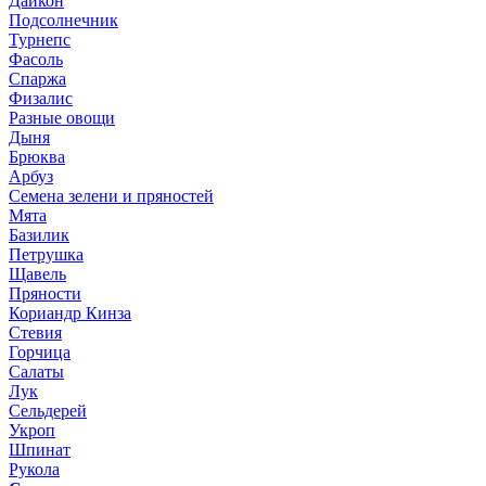
Дайкон
Подсолнечник
Турнепс
Фасоль
Спаржа
Физалис
Разные овощи
Дыня
Брюква
Арбуз
Семена зелени и пряностей
Мята
Базилик
Петрушка
Щавель
Пряности
Кориандр Кинза
Стевия
Горчица
Салаты
Лук
Сельдерей
Укроп
Шпинат
Рукола