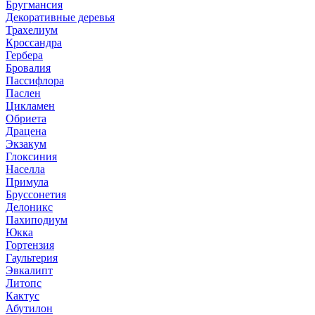
Бругмансия
Декоративные деревья
Трахелиум
Кроссандра
Гербера
Бровалия
Пассифлора
Паслен
Цикламен
Обриета
Драцена
Экзакум
Глоксиния
Населла
Примула
Бруссонетия
Делоникс
Пахиподиум
Юкка
Гортензия
Гаультерия
Эвкалипт
Литопс
Кактус
Абутилон