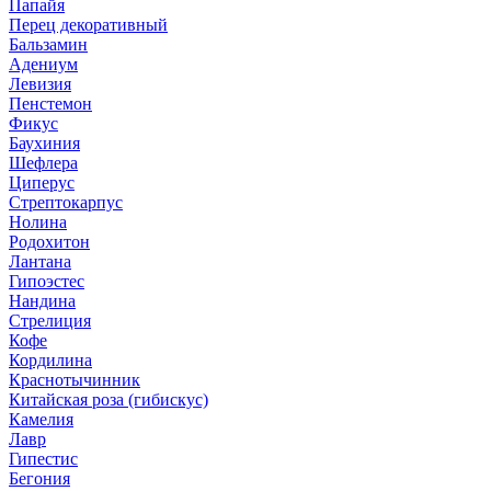
Папайя
Перец декоративный
Бальзамин
Адениум
Левизия
Пенстемон
Фикус
Баухиния
Шефлера
Циперус
Стрептокарпус
Нолина
Родохитон
Лантана
Гипоэстес
Нандина
Стрелиция
Кофе
Кордилина
Краснотычинник
Китайская роза (гибискус)
Камелия
Лавр
Гипестис
Бегония