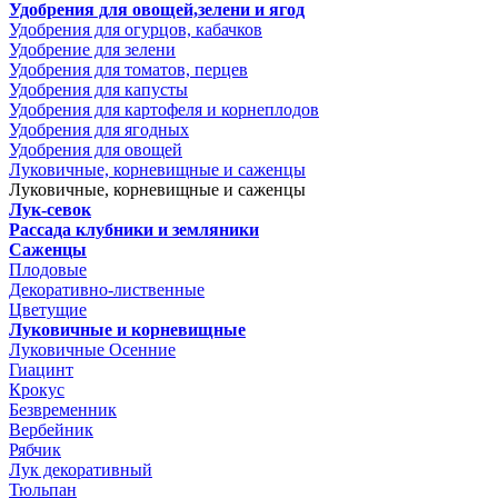
Удобрения для овощей,зелени и ягод
Удобрения для огурцов, кабачков
Удобрение для зелени
Удобрения для томатов, перцев
Удобрения для капусты
Удобрения для картофеля и корнеплодов
Удобрения для ягодных
Удобрения для овощей
Луковичные, корневищные и саженцы
Луковичные, корневищные и саженцы
Лук-севок
Рассада клубники и земляники
Саженцы
Плодовые
Декоративно-лиственные
Цветущие
Луковичные и корневищные
Луковичные Осенние
Гиацинт
Крокус
Безвременник
Вербейник
Рябчик
Лук декоративный
Тюльпан