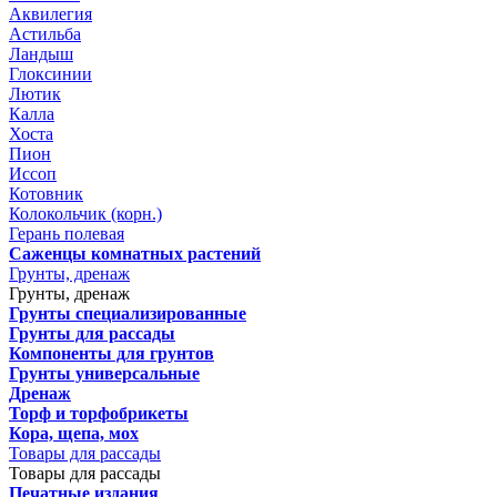
Аквилегия
Астильба
Ландыш
Глоксинии
Лютик
Калла
Хоста
Пион
Иссоп
Котовник
Колокольчик (корн.)
Герань полевая
Саженцы комнатных растений
Грунты, дренаж
Грунты, дренаж
Грунты специализированные
Грунты для рассады
Компоненты для грунтов
Грунты универсальные
Дренаж
Торф и торфобрикеты
Кора, щепа, мох
Товары для рассады
Товары для рассады
Печатные издания