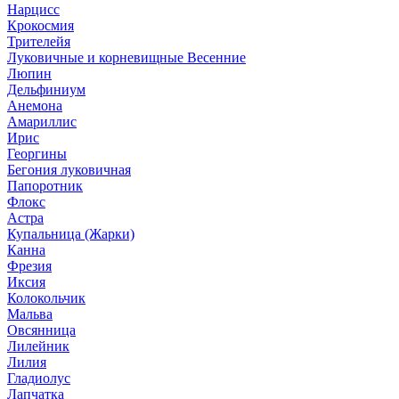
Нарцисс
Крокосмия
Трителейя
Луковичные и корневищные Весенние
Люпин
Дельфиниум
Анемона
Амариллис
Ирис
Георгины
Бегония луковичная
Папоротник
Флокс
Астра
Купальница (Жарки)
Канна
Фрезия
Иксия
Колокольчик
Мальва
Овсянница
Лилейник
Лилия
Гладиолус
Лапчатка