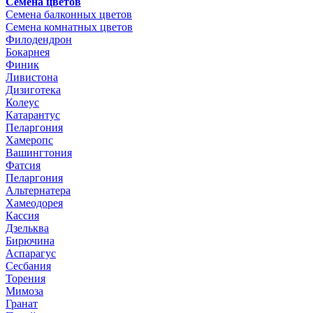
Семена цветов
Семена балконных цветов
Семена комнатных цветов
Филодендрон
Бокарнея
Финик
Ливистона
Дизиготека
Колеус
Катарантус
Пеларгония
Хамеропс
Вашингтония
Фатсия
Пеларгония
Альтернатера
Хамеодорея
Кассия
Дзельква
Бирючина
Аспарагус
Сесбания
Торения
Мимоза
Гранат