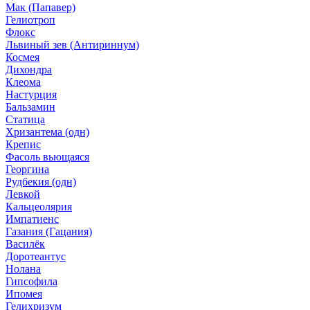
Мак (Папавер)
Гелиотроп
Флокс
Львиный зев (Антириннум)
Космея
Дихондра
Клеома
Настурция
Бальзамин
Статица
Хризантема (одн)
Крепис
Фасоль вьющаяся
Георгина
Рудбекия (одн)
Левкой
Кальцеолярия
Импатиенс
Газания (Гацания)
Василёк
Доротеантус
Нолана
Гипсофила
Ипомея
Гелихризум