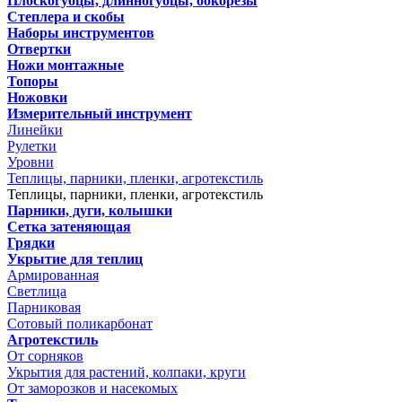
Плоскогубцы, длинногубцы, бокорезы
Степлера и скобы
Наборы инструментов
Отвертки
Ножи монтажные
Топоры
Ножовки
Измерительный инструмент
Линейки
Рулетки
Уровни
Теплицы, парники, пленки, агротекстиль
Теплицы, парники, пленки, агротекстиль
Парники, дуги, колышки
Сетка затеняющая
Грядки
Укрытие для теплиц
Армированная
Светлица
Парниковая
Сотовый поликарбонат
Агротекстиль
От сорняков
Укрытия для растений, колпаки, круги
От заморозков и насекомых