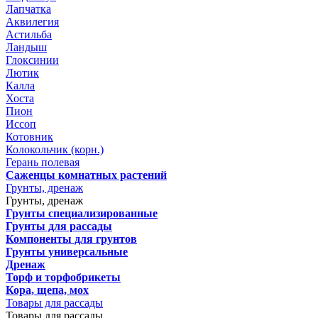
Лапчатка
Аквилегия
Астильба
Ландыш
Глоксинии
Лютик
Калла
Хоста
Пион
Иссоп
Котовник
Колокольчик (корн.)
Герань полевая
Саженцы комнатных растений
Грунты, дренаж
Грунты, дренаж
Грунты специализированные
Грунты для рассады
Компоненты для грунтов
Грунты универсальные
Дренаж
Торф и торфобрикеты
Кора, щепа, мох
Товары для рассады
Товары для рассады