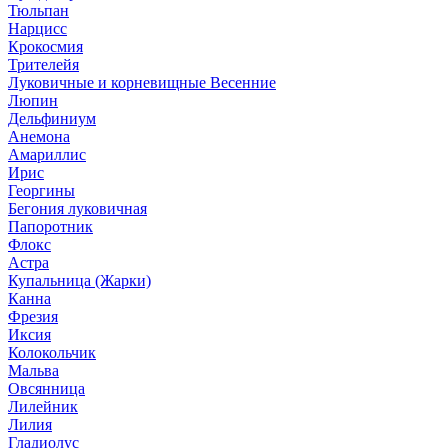
Тюльпан
Нарцисс
Крокосмия
Трителейя
Луковичные и корневищные Весенние
Люпин
Дельфиниум
Анемона
Амариллис
Ирис
Георгины
Бегония луковичная
Папоротник
Флокс
Астра
Купальница (Жарки)
Канна
Фрезия
Иксия
Колокольчик
Мальва
Овсянница
Лилейник
Лилия
Гладиолус