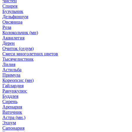
Чистец
Спирея
Бузульник
Дельфиниум
Овсяница
Роза
Колокольчик (мн)
Аквилегия
Дерен
Очиток (седум)
Смеси многолетних цветов
Тысячелистник
Лилия
Астильба
Примула
Кореопсис (мн)
Гайлардия
Ранункулюс
Буддлея
Сирень
Аренария
Ваточник
Астра (мн.)
Эхиум
Сапонария