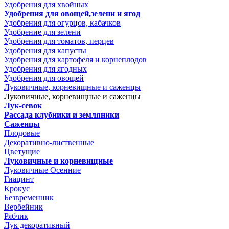
Удобрения для хвойных
Удобрения для овощей,зелени и ягод
Удобрения для огурцов, кабачков
Удобрение для зелени
Удобрения для томатов, перцев
Удобрения для капусты
Удобрения для картофеля и корнеплодов
Удобрения для ягодных
Удобрения для овощей
Луковичные, корневищные и саженцы
Луковичные, корневищные и саженцы
Лук-севок
Рассада клубники и земляники
Саженцы
Плодовые
Декоративно-лиственные
Цветущие
Луковичные и корневищные
Луковичные Осенние
Гиацинт
Крокус
Безвременник
Вербейник
Рябчик
Лук декоративный