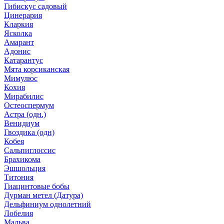
Гибискус садовый
Цинерария
Кларкия
Ясколка
Амарант
Адонис
Катарантус
Мята корсиканская
Мимулюс
Кохия
Мирабилис
Остеоспермум
Астра (одн.)
Венидиум
Гвоздика (одн)
Кобея
Сальпиглоссис
Брахикома
Эшшольция
Титония
Гиацинтовые бобы
Дурман метел (Датура)
Дельфиниум однолетний
Лобелия
Мальва