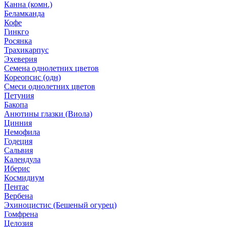
Канна (комн.)
Беламканда
Кофе
Гинкго
Росянка
Трахикарпус
Эхеверия
Семена однолетних цветов
Кореопсис (одн)
Смеси однолетних цветов
Петуния
Бакопа
Анютины глазки (Виола)
Цинния
Немофила
Годеция
Сальвия
Календула
Иберис
Космидиум
Пентас
Вербена
Эхиноцистис (Бешеный огурец)
Гомфрена
Целозия