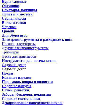
Буры садовые
Окучники
Секаторы, ножницы
Лопаты и мотыги
Серпы и косы
Вилы и тяпки
Черенки
Грабли
Для сбора ягод
Электроинструменты и расходные к ним
Ножницы-кусторезы
Другие электроинструменты
Триммеры
Леска для триммеров
Инструменты для посева газона
Садовый декор
Садовый декор
Пруды
Кованые изделия
Подставки, опоры и подвязки
Садовые фигуры
Сетки, решетки
Заборы, бордюры, покрытия
Садовые светильники
Декорирование поверхности почвы