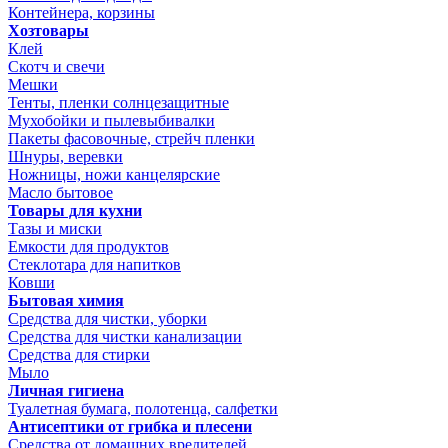
Контейнера, корзины
Хозтовары
Клей
Скотч и свечи
Мешки
Тенты, пленки солнцезащитные
Мухобойки и пылевыбивалки
Пакеты фасовочные, стрейч пленки
Шнуры, веревки
Ножницы, ножи канцелярские
Масло бытовое
Товары для кухни
Тазы и миски
Емкости для продуктов
Стеклотара для напитков
Ковши
Бытовая химия
Средства для чистки, уборки
Средства для чистки канализации
Средства для стирки
Мыло
Личная гигиена
Туалетная бумага, полотенца, салфетки
Антисептики от грибка и плесени
Средства от домашних вредителей