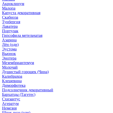
Акроклинум
Малопа
Капуста декоративная
Скабиоза
Тунбергия
Лаватера
Портулак
Гипсофила метельчатая
Азарина
Лён (одн)
Эустома
Вьюнок
Энотера
Мезембриантемум
Молочай
Душистый горошек (Чина)
Калибрахоа
Клещевина
Диморфотека
Подсолнечник декоративный
Бархатцы (Тагетес)
Схизантус
Агератум
Немезия
Шток-роза (одн)