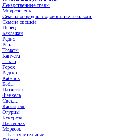
Лекарственные травы
Микрозелень
Семена огород на подоконнике и балконе
Семена овощей
Перец
Баклажан
Редис
Репа
Томаты
Капуста
Тыква
Горох
Редька
Кабачок
Бобы
Патиссон
Фенхель
Свекла
Картофель
Огурцы
Кукуруза
Пастернак
Морковь
Табак курительный