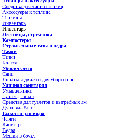
Теплицы и аксессуары
Средства для чистки теплиц
Аксессуары к теплице
Теплицы
Инвентарь
Инвентарь
Лестницы, стремянка
Компостеры
Строительные тазы и ведра
Тачки
Тачки
Колеса
Уборка снега
Сани
Лопаты и движки для уборки снега
Уличная санитария
Умывальники
Туалет дачный
Средства для туалетов и выгребных ям
Душевые баки
Емкости для воды
Фляги
Канистра
Ведра
Мешки в бочку