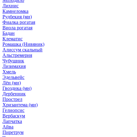
Молодило
Лихнис
Камнеломка
Рудбекия (мн)
Фиалка рогатая
Виола рогатая
Бадан
Клематис
Ромашка (Нивяник)
Алиссум скальный
Альстремерия
Чубушник
Лизимахия
Хмель
Эдельвейс
Лён (мн)
Гвоздика (мн)
Дербенник
Прострел
Хризантема (мн)
Гелиопсис
Вербаскум
Лапчатка
Айва
Пиретрум