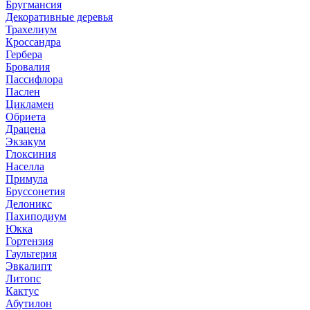
Бругмансия
Декоративные деревья
Трахелиум
Кроссандра
Гербера
Бровалия
Пассифлора
Паслен
Цикламен
Обриета
Драцена
Экзакум
Глоксиния
Населла
Примула
Бруссонетия
Делоникс
Пахиподиум
Юкка
Гортензия
Гаультерия
Эвкалипт
Литопс
Кактус
Абутилон