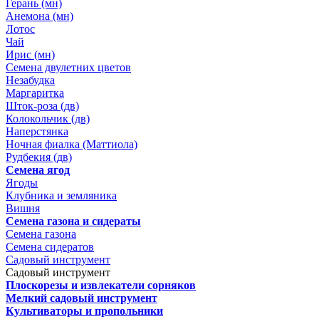
Герань (мн)
Анемона (мн)
Лотос
Чай
Ирис (мн)
Семена двулетних цветов
Незабудка
Маргаритка
Шток-роза (дв)
Колокольчик (дв)
Наперстянка
Ночная фиалка (Маттиола)
Рудбекия (дв)
Семена ягод
Ягоды
Клубника и земляника
Вишня
Семена газона и сидераты
Семена газона
Семена сидератов
Садовый инструмент
Садовый инструмент
Плоскорезы и извлекатели сорняков
Мелкий садовый инструмент
Культиваторы и пропольники