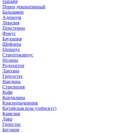
Папайя
Перец декоративный
Бальзамин
Адениум
Левизия
Пенстемон
Фикус
Баухиния
Шефлера
Циперус
Стрептокарпус
Нолина
Родохитон
Лантана
Гипоэстес
Нандина
Стрелиция
Кофе
Кордилина
Краснотычинник
Китайская роза (гибискус)
Камелия
Лавр
Гипестис
Бегония