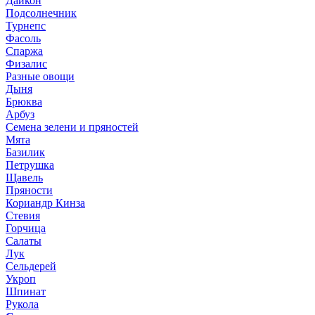
Дайкон
Подсолнечник
Турнепс
Фасоль
Спаржа
Физалис
Разные овощи
Дыня
Брюква
Арбуз
Семена зелени и пряностей
Мята
Базилик
Петрушка
Щавель
Пряности
Кориандр Кинза
Стевия
Горчица
Салаты
Лук
Сельдерей
Укроп
Шпинат
Рукола