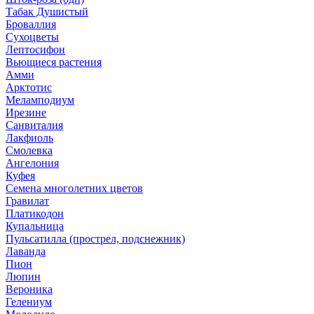
Табак Душистый
Броваллия
Сухоцветы
Лептосифон
Вьющиеся растения
Амми
Арктотис
Меламподиум
Ирезине
Санвиталия
Лакфиоль
Смолевка
Ангелония
Куфея
Семена многолетних цветов
Гравилат
Платикодон
Купальница
Пульсатилла (прострел, подснежник)
Лаванда
Пион
Люпин
Вероника
Гелениум