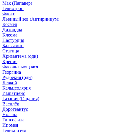
Мак (Папавер)
Гелиотроп
Флокс
Львиный зев (Антириннум)
Космея
Дихондра
Клеома
Настурция
Бальзамин
Статица
Хризантема (одн)
Крепис
Фасоль вьющаяся
Георгина
Рудбекия (одн)
Левкой
Кальцеолярия
Импатиенс
Газания (Гацания)
Василёк
Доротеантус
Нолана
Гипсофила
Ипомея
Гелихризум