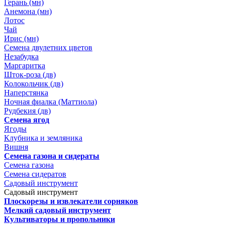
Герань (мн)
Анемона (мн)
Лотос
Чай
Ирис (мн)
Семена двулетних цветов
Незабудка
Маргаритка
Шток-роза (дв)
Колокольчик (дв)
Наперстянка
Ночная фиалка (Маттиола)
Рудбекия (дв)
Семена ягод
Ягоды
Клубника и земляника
Вишня
Семена газона и сидераты
Семена газона
Семена сидератов
Садовый инструмент
Садовый инструмент
Плоскорезы и извлекатели сорняков
Мелкий садовый инструмент
Культиваторы и пропольники