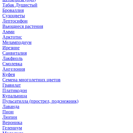
Табак Душистый
Броваллия
Сухоцветы
Лептосифон
Вьющиеся растения
Амми
Арктотис
Меламподиум
Ирезине
Санвиталия
Лакфиоль
Смолевка
Ангелония
Куфея
Семена многолетних цветов
Гравилат
Платикодон
Купальница
Пульсатилла (прострел, подснежник)
Лаванда
Пион
Люпин
Вероника
Гелениум