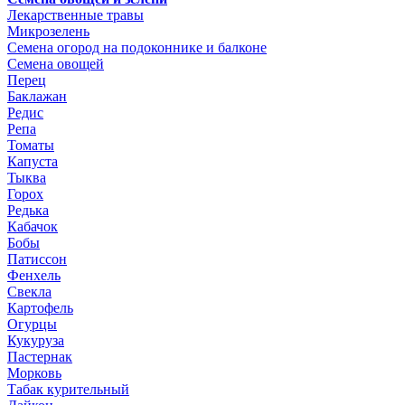
Лекарственные травы
Микрозелень
Семена огород на подоконнике и балконе
Семена овощей
Перец
Баклажан
Редис
Репа
Томаты
Капуста
Тыква
Горох
Редька
Кабачок
Бобы
Патиссон
Фенхель
Свекла
Картофель
Огурцы
Кукуруза
Пастернак
Морковь
Табак курительный