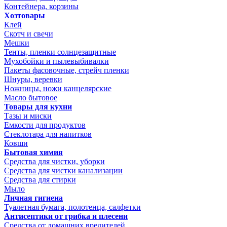
Контейнера, корзины
Хозтовары
Клей
Скотч и свечи
Мешки
Тенты, пленки солнцезащитные
Мухобойки и пылевыбивалки
Пакеты фасовочные, стрейч пленки
Шнуры, веревки
Ножницы, ножи канцелярские
Масло бытовое
Товары для кухни
Тазы и миски
Емкости для продуктов
Стеклотара для напитков
Ковши
Бытовая химия
Средства для чистки, уборки
Средства для чистки канализации
Средства для стирки
Мыло
Личная гигиена
Туалетная бумага, полотенца, салфетки
Антисептики от грибка и плесени
Средства от домашних вредителей