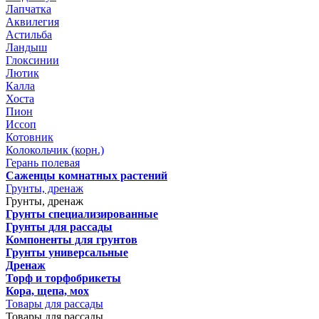
Лапчатка
Аквилегия
Астильба
Ландыш
Глоксинии
Лютик
Калла
Хоста
Пион
Иссоп
Котовник
Колокольчик (корн.)
Герань полевая
Саженцы комнатных растений
Грунты, дренаж
Грунты, дренаж
Грунты специализированные
Грунты для рассады
Компоненты для грунтов
Грунты универсальные
Дренаж
Торф и торфобрикеты
Кора, щепа, мох
Товары для рассады
Товары для рассады