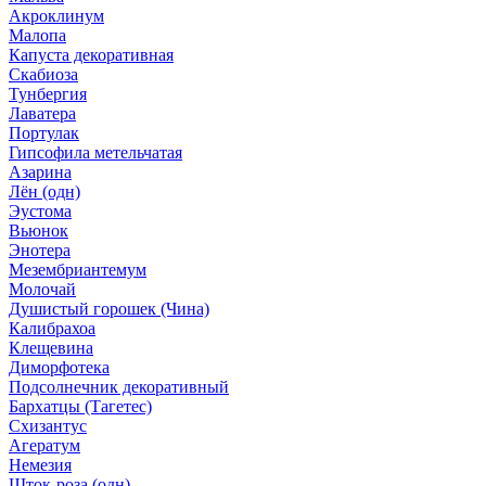
Акроклинум
Малопа
Капуста декоративная
Скабиоза
Тунбергия
Лаватера
Портулак
Гипсофила метельчатая
Азарина
Лён (одн)
Эустома
Вьюнок
Энотера
Мезембриантемум
Молочай
Душистый горошек (Чина)
Калибрахоа
Клещевина
Диморфотека
Подсолнечник декоративный
Бархатцы (Тагетес)
Схизантус
Агератум
Немезия
Шток-роза (одн)