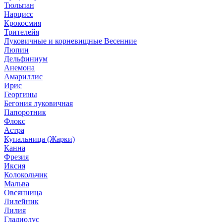
Тюльпан
Нарцисс
Крокосмия
Трителейя
Луковичные и корневищные Весенние
Люпин
Дельфиниум
Анемона
Амариллис
Ирис
Георгины
Бегония луковичная
Папоротник
Флокс
Астра
Купальница (Жарки)
Канна
Фрезия
Иксия
Колокольчик
Мальва
Овсянница
Лилейник
Лилия
Гладиолус