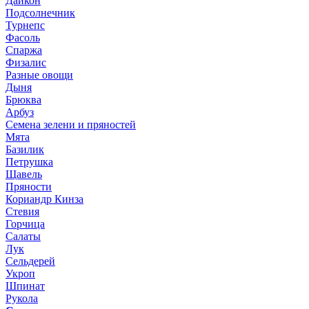
Дайкон
Подсолнечник
Турнепс
Фасоль
Спаржа
Физалис
Разные овощи
Дыня
Брюква
Арбуз
Семена зелени и пряностей
Мята
Базилик
Петрушка
Щавель
Пряности
Кориандр Кинза
Стевия
Горчица
Салаты
Лук
Сельдерей
Укроп
Шпинат
Рукола