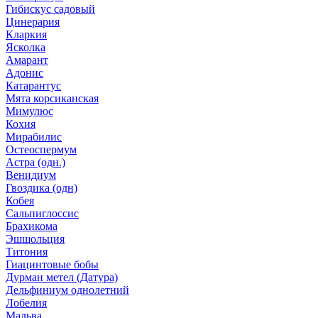
Гибискус садовый
Цинерария
Кларкия
Ясколка
Амарант
Адонис
Катарантус
Мята корсиканская
Мимулюс
Кохия
Мирабилис
Остеоспермум
Астра (одн.)
Венидиум
Гвоздика (одн)
Кобея
Сальпиглоссис
Брахикома
Эшшольция
Титония
Гиацинтовые бобы
Дурман метел (Датура)
Дельфиниум однолетний
Лобелия
Мальва