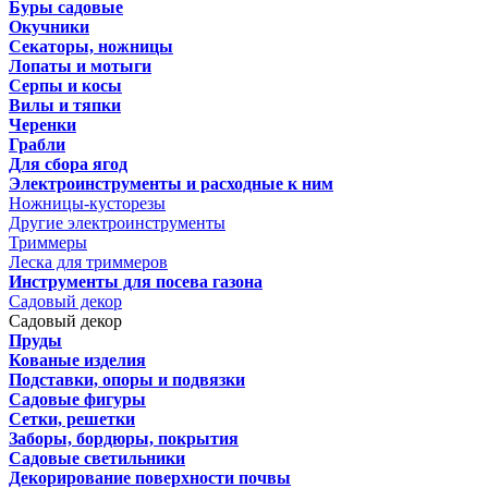
Буры садовые
Окучники
Секаторы, ножницы
Лопаты и мотыги
Серпы и косы
Вилы и тяпки
Черенки
Грабли
Для сбора ягод
Электроинструменты и расходные к ним
Ножницы-кусторезы
Другие электроинструменты
Триммеры
Леска для триммеров
Инструменты для посева газона
Садовый декор
Садовый декор
Пруды
Кованые изделия
Подставки, опоры и подвязки
Садовые фигуры
Сетки, решетки
Заборы, бордюры, покрытия
Садовые светильники
Декорирование поверхности почвы