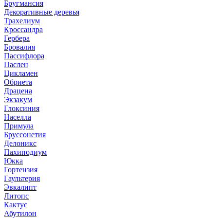
Бругмансия
Декоративные деревья
Трахелиум
Кроссандра
Гербера
Бровалия
Пассифлора
Паслен
Цикламен
Обриета
Драцена
Экзакум
Глоксиния
Населла
Примула
Бруссонетия
Делоникс
Пахиподиум
Юкка
Гортензия
Гаультерия
Эвкалипт
Литопс
Кактус
Абутилон