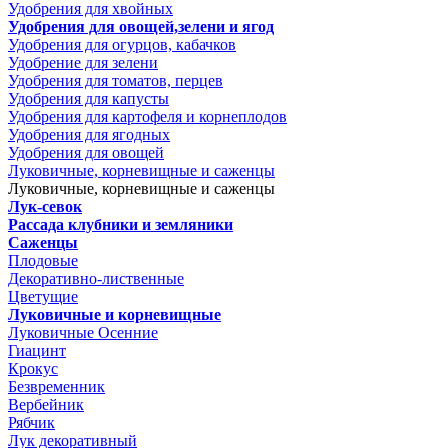
Удобрения для хвойных
Удобрения для овощей,зелени и ягод
Удобрения для огурцов, кабачков
Удобрение для зелени
Удобрения для томатов, перцев
Удобрения для капусты
Удобрения для картофеля и корнеплодов
Удобрения для ягодных
Удобрения для овощей
Луковичные, корневищные и саженцы
Луковичные, корневищные и саженцы
Лук-севок
Рассада клубники и земляники
Саженцы
Плодовые
Декоративно-лиственные
Цветущие
Луковичные и корневищные
Луковичные Осенние
Гиацинт
Крокус
Безвременник
Вербейник
Рябчик
Лук декоративный