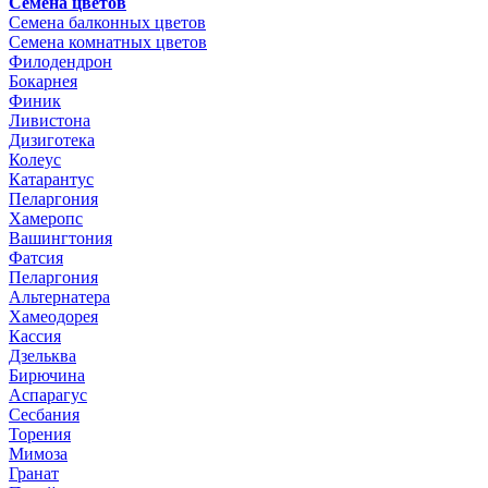
Семена цветов
Семена балконных цветов
Семена комнатных цветов
Филодендрон
Бокарнея
Финик
Ливистона
Дизиготека
Колеус
Катарантус
Пеларгония
Хамеропс
Вашингтония
Фатсия
Пеларгония
Альтернатера
Хамеодорея
Кассия
Дзельква
Бирючина
Аспарагус
Сесбания
Торения
Мимоза
Гранат