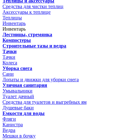
Теплицы и аксессуары
Средства для чистки теплиц
Аксессуары к теплице
Теплицы
Инвентарь
Инвентарь
Лестницы, стремянка
Компостеры
Строительные тазы и ведра
Тачки
Тачки
Колеса
Уборка снега
Сани
Лопаты и движки для уборки снега
Уличная санитария
Умывальники
Туалет дачный
Средства для туалетов и выгребных ям
Душевые баки
Емкости для воды
Фляги
Канистра
Ведра
Мешки в бочку