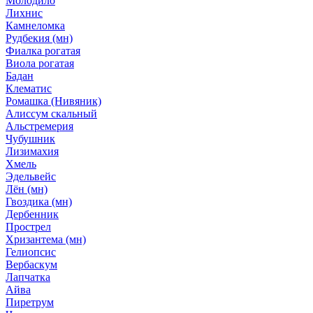
Молодило
Лихнис
Камнеломка
Рудбекия (мн)
Фиалка рогатая
Виола рогатая
Бадан
Клематис
Ромашка (Нивяник)
Алиссум скальный
Альстремерия
Чубушник
Лизимахия
Хмель
Эдельвейс
Лён (мн)
Гвоздика (мн)
Дербенник
Прострел
Хризантема (мн)
Гелиопсис
Вербаскум
Лапчатка
Айва
Пиретрум