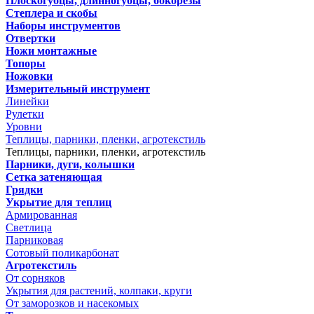
Плоскогубцы, длинногубцы, бокорезы
Степлера и скобы
Наборы инструментов
Отвертки
Ножи монтажные
Топоры
Ножовки
Измерительный инструмент
Линейки
Рулетки
Уровни
Теплицы, парники, пленки, агротекстиль
Теплицы, парники, пленки, агротекстиль
Парники, дуги, колышки
Сетка затеняющая
Грядки
Укрытие для теплиц
Армированная
Светлица
Парниковая
Сотовый поликарбонат
Агротекстиль
От сорняков
Укрытия для растений, колпаки, круги
От заморозков и насекомых