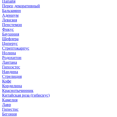
Папайя
Перец декоративный
Бальзамин
Адениум
Левизия
Пенстемон
Фикус
Баухиния
Шефлера
Циперус
Стрептокарпус
Нолина
Родохитон
Лантана
Гипоэстес
Нандина
Стрелиция
Кофе
Кордилина
Краснотычинник
Китайская роза (гибискус)
Камелия
Лавр
Гипестис
Бегония