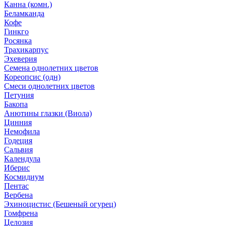
Канна (комн.)
Беламканда
Кофе
Гинкго
Росянка
Трахикарпус
Эхеверия
Семена однолетних цветов
Кореопсис (одн)
Смеси однолетних цветов
Петуния
Бакопа
Анютины глазки (Виола)
Цинния
Немофила
Годеция
Сальвия
Календула
Иберис
Космидиум
Пентас
Вербена
Эхиноцистис (Бешеный огурец)
Гомфрена
Целозия