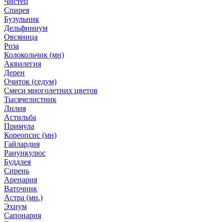
Чистец
Спирея
Бузульник
Дельфиниум
Овсяница
Роза
Колокольчик (мн)
Аквилегия
Дерен
Очиток (седум)
Смеси многолетних цветов
Тысячелистник
Лилия
Астильба
Примула
Кореопсис (мн)
Гайлардия
Ранункулюс
Буддлея
Сирень
Аренария
Ваточник
Астра (мн.)
Эхиум
Сапонария