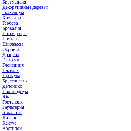
Бругмансия
Декоративные деревья
Трахелиум
Кроссандра
Гербера
Бровалия
Пассифлора
Паслен
Цикламен
Обриета
Драцена
Экзакум
Глоксиния
Населла
Примула
Бруссонетия
Делоникс
Пахиподиум
Юкка
Гортензия
Гаультерия
Эвкалипт
Литопс
Кактус
Абутилон