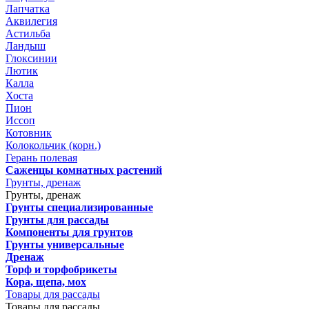
Лапчатка
Аквилегия
Астильба
Ландыш
Глоксинии
Лютик
Калла
Хоста
Пион
Иссоп
Котовник
Колокольчик (корн.)
Герань полевая
Саженцы комнатных растений
Грунты, дренаж
Грунты, дренаж
Грунты специализированные
Грунты для рассады
Компоненты для грунтов
Грунты универсальные
Дренаж
Торф и торфобрикеты
Кора, щепа, мох
Товары для рассады
Товары для рассады