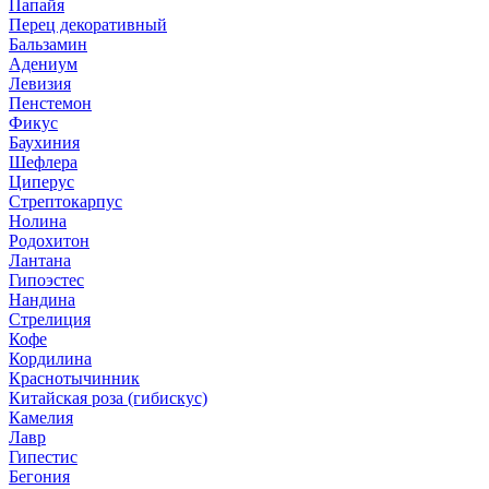
Папайя
Перец декоративный
Бальзамин
Адениум
Левизия
Пенстемон
Фикус
Баухиния
Шефлера
Циперус
Стрептокарпус
Нолина
Родохитон
Лантана
Гипоэстес
Нандина
Стрелиция
Кофе
Кордилина
Краснотычинник
Китайская роза (гибискус)
Камелия
Лавр
Гипестис
Бегония