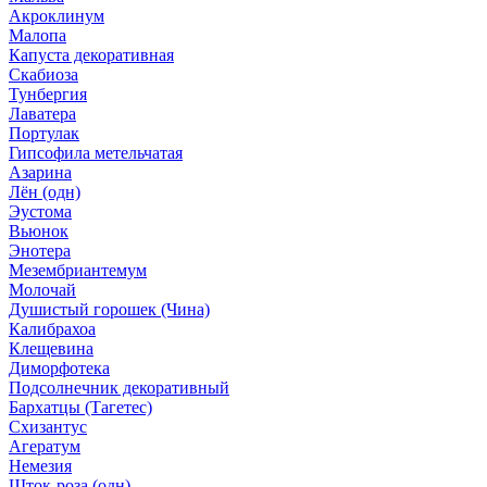
Акроклинум
Малопа
Капуста декоративная
Скабиоза
Тунбергия
Лаватера
Портулак
Гипсофила метельчатая
Азарина
Лён (одн)
Эустома
Вьюнок
Энотера
Мезембриантемум
Молочай
Душистый горошек (Чина)
Калибрахоа
Клещевина
Диморфотека
Подсолнечник декоративный
Бархатцы (Тагетес)
Схизантус
Агератум
Немезия
Шток-роза (одн)