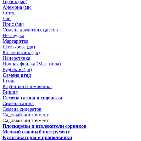
Герань (мн)
Анемона (мн)
Лотос
Чай
Ирис (мн)
Семена двулетних цветов
Незабудка
Маргаритка
Шток-роза (дв)
Колокольчик (дв)
Наперстянка
Ночная фиалка (Маттиола)
Рудбекия (дв)
Семена ягод
Ягоды
Клубника и земляника
Вишня
Семена газона и сидераты
Семена газона
Семена сидератов
Садовый инструмент
Садовый инструмент
Плоскорезы и извлекатели сорняков
Мелкий садовый инструмент
Культиваторы и пропольники