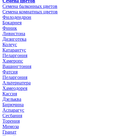
Семена цветов
Семена балконных цветов
Семена комнатных цветов
Филодендрон
Бокарнея
Финик
Ливистона
Дизиготека
Колеус
Катарантус
Пеларгония
Хамеропс
Вашингтония
Фатсия
Пеларгония
Альтернатера
Хамеодорея
Кассия
Дзельква
Бирючина
Аспарагус
Сесбания
Торения
Мимоза
Гранат