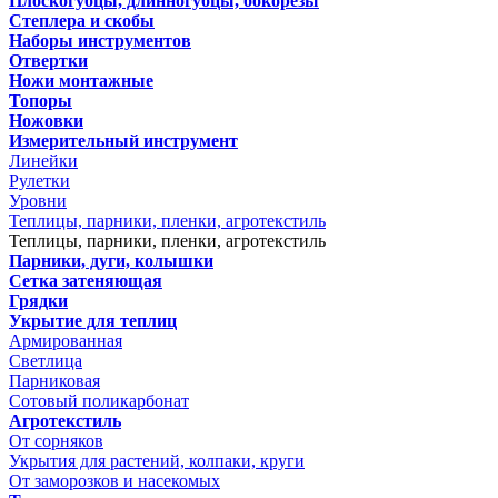
Плоскогубцы, длинногубцы, бокорезы
Степлера и скобы
Наборы инструментов
Отвертки
Ножи монтажные
Топоры
Ножовки
Измерительный инструмент
Линейки
Рулетки
Уровни
Теплицы, парники, пленки, агротекстиль
Теплицы, парники, пленки, агротекстиль
Парники, дуги, колышки
Сетка затеняющая
Грядки
Укрытие для теплиц
Армированная
Светлица
Парниковая
Сотовый поликарбонат
Агротекстиль
От сорняков
Укрытия для растений, колпаки, круги
От заморозков и насекомых