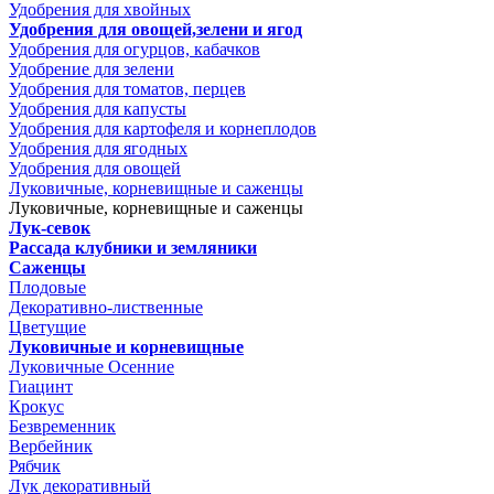
Удобрения для хвойных
Удобрения для овощей,зелени и ягод
Удобрения для огурцов, кабачков
Удобрение для зелени
Удобрения для томатов, перцев
Удобрения для капусты
Удобрения для картофеля и корнеплодов
Удобрения для ягодных
Удобрения для овощей
Луковичные, корневищные и саженцы
Луковичные, корневищные и саженцы
Лук-севок
Рассада клубники и земляники
Саженцы
Плодовые
Декоративно-лиственные
Цветущие
Луковичные и корневищные
Луковичные Осенние
Гиацинт
Крокус
Безвременник
Вербейник
Рябчик
Лук декоративный