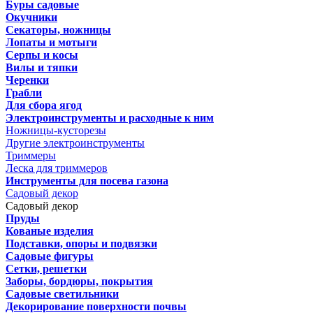
Буры садовые
Окучники
Секаторы, ножницы
Лопаты и мотыги
Серпы и косы
Вилы и тяпки
Черенки
Грабли
Для сбора ягод
Электроинструменты и расходные к ним
Ножницы-кусторезы
Другие электроинструменты
Триммеры
Леска для триммеров
Инструменты для посева газона
Садовый декор
Садовый декор
Пруды
Кованые изделия
Подставки, опоры и подвязки
Садовые фигуры
Сетки, решетки
Заборы, бордюры, покрытия
Садовые светильники
Декорирование поверхности почвы