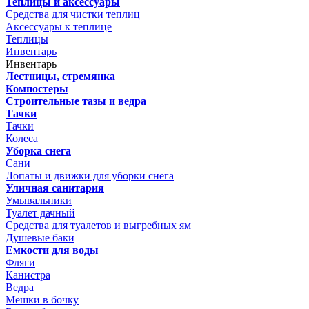
Теплицы и аксессуары
Средства для чистки теплиц
Аксессуары к теплице
Теплицы
Инвентарь
Инвентарь
Лестницы, стремянка
Компостеры
Строительные тазы и ведра
Тачки
Тачки
Колеса
Уборка снега
Сани
Лопаты и движки для уборки снега
Уличная санитария
Умывальники
Туалет дачный
Средства для туалетов и выгребных ям
Душевые баки
Емкости для воды
Фляги
Канистра
Ведра
Мешки в бочку