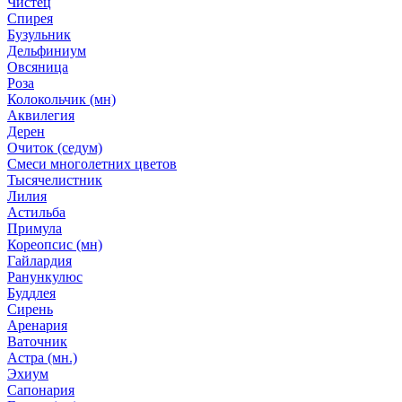
Чистец
Спирея
Бузульник
Дельфиниум
Овсяница
Роза
Колокольчик (мн)
Аквилегия
Дерен
Очиток (седум)
Смеси многолетних цветов
Тысячелистник
Лилия
Астильба
Примула
Кореопсис (мн)
Гайлардия
Ранункулюс
Буддлея
Сирень
Аренария
Ваточник
Астра (мн.)
Эхиум
Сапонария