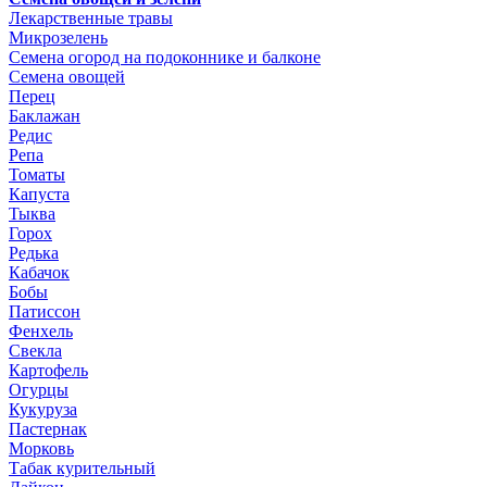
Лекарственные травы
Микрозелень
Семена огород на подоконнике и балконе
Семена овощей
Перец
Баклажан
Редис
Репа
Томаты
Капуста
Тыква
Горох
Редька
Кабачок
Бобы
Патиссон
Фенхель
Свекла
Картофель
Огурцы
Кукуруза
Пастернак
Морковь
Табак курительный