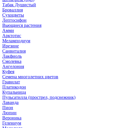
Табак Душистый
Броваллия
Сухоцветы
Лептосифон
Вьющиеся растения
Амми
Арктотис
Меламподиум
Ирезине
Санвиталия
Лакфиоль
Смолевка
Ангелония
Куфея
Семена многолетних цветов
Гравилат
Платикодон
Купальница
Пульсатилла (прострел, подснежник)
Лаванда
Пион
Люпин
Вероника
Гелениум