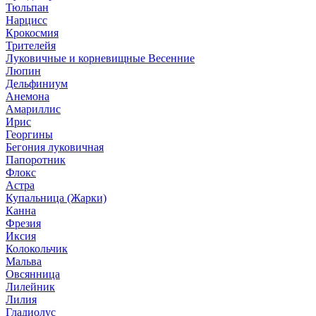
Тюльпан
Нарцисс
Крокосмия
Трителейя
Луковичные и корневищные Весенние
Люпин
Дельфиниум
Анемона
Амариллис
Ирис
Георгины
Бегония луковичная
Папоротник
Флокс
Астра
Купальница (Жарки)
Канна
Фрезия
Иксия
Колокольчик
Мальва
Овсянница
Лилейник
Лилия
Гладиолус