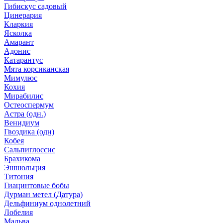
Гибискус садовый
Цинерария
Кларкия
Ясколка
Амарант
Адонис
Катарантус
Мята корсиканская
Мимулюс
Кохия
Мирабилис
Остеоспермум
Астра (одн.)
Венидиум
Гвоздика (одн)
Кобея
Сальпиглоссис
Брахикома
Эшшольция
Титония
Гиацинтовые бобы
Дурман метел (Датура)
Дельфиниум однолетний
Лобелия
Мальва