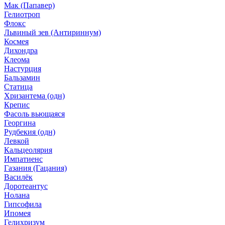
Мак (Папавер)
Гелиотроп
Флокс
Львиный зев (Антириннум)
Космея
Дихондра
Клеома
Настурция
Бальзамин
Статица
Хризантема (одн)
Крепис
Фасоль вьющаяся
Георгина
Рудбекия (одн)
Левкой
Кальцеолярия
Импатиенс
Газания (Гацания)
Василёк
Доротеантус
Нолана
Гипсофила
Ипомея
Гелихризум