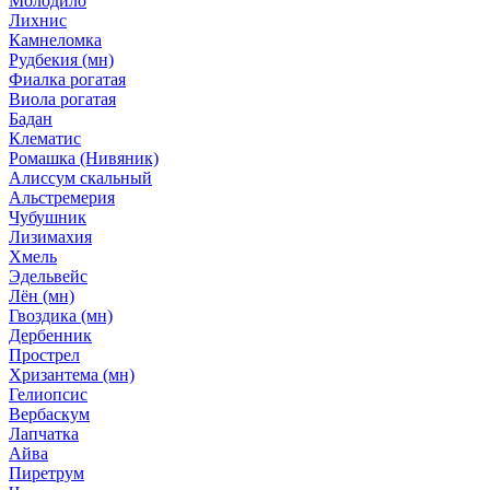
Молодило
Лихнис
Камнеломка
Рудбекия (мн)
Фиалка рогатая
Виола рогатая
Бадан
Клематис
Ромашка (Нивяник)
Алиссум скальный
Альстремерия
Чубушник
Лизимахия
Хмель
Эдельвейс
Лён (мн)
Гвоздика (мн)
Дербенник
Прострел
Хризантема (мн)
Гелиопсис
Вербаскум
Лапчатка
Айва
Пиретрум