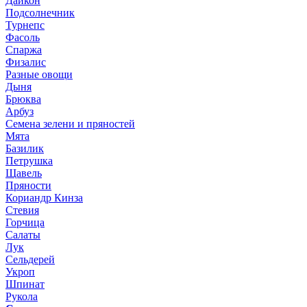
Дайкон
Подсолнечник
Турнепс
Фасоль
Спаржа
Физалис
Разные овощи
Дыня
Брюква
Арбуз
Семена зелени и пряностей
Мята
Базилик
Петрушка
Щавель
Пряности
Кориандр Кинза
Стевия
Горчица
Салаты
Лук
Сельдерей
Укроп
Шпинат
Рукола