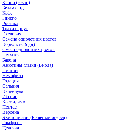
Канна (комн.)
Беламканда
Кофе
Гинкго
Росянка
Трахикарпус
Эхеверия
Семена однолетних цветов
Кореопсис (одн)
Смеси однолетних цветов
Петуния
Бакопа
Анютины глазки (Виола)
Цинния
Немофила
Годеция
Сальвия
Календула
Иберис
Космидиум
Пентас
Вербена
Эхиноцистис (Бешеный огурец)
Гомфрена
Целозия