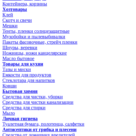
Контейнера, корзины
Хозтовары
Клей
Скотч и свечи
Мешки
Тенты, пленки солнцезащитные
Мухобойки и пылевыбивалки
Пакеты фасовочные, стрейч пленки
Шнуры, веревки
Ножницы, ножи канцелярские
Масло бытовое
Товары для кухни
Тазы и миски
Емкости для продуктов
Стеклотара для напитков
Ковши
Бытовая химия
Средства для чистки, уборки
Средства для чистки канализации
Средства для стирки
Мыло
Личная гигиена
Туалетная бумага, полотенца, салфетки
Антисептики от грибка и плесени
Средства от домашних вредителей