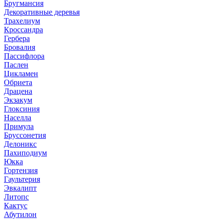
Бругмансия
Декоративные деревья
Трахелиум
Кроссандра
Гербера
Бровалия
Пассифлора
Паслен
Цикламен
Обриета
Драцена
Экзакум
Глоксиния
Населла
Примула
Бруссонетия
Делоникс
Пахиподиум
Юкка
Гортензия
Гаультерия
Эвкалипт
Литопс
Кактус
Абутилон