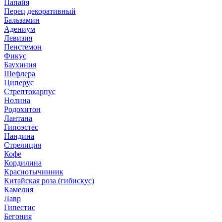
Папайя
Перец декоративный
Бальзамин
Адениум
Левизия
Пенстемон
Фикус
Баухиния
Шефлера
Циперус
Стрептокарпус
Нолина
Родохитон
Лантана
Гипоэстес
Нандина
Стрелиция
Кофе
Кордилина
Краснотычинник
Китайская роза (гибискус)
Камелия
Лавр
Гипестис
Бегония