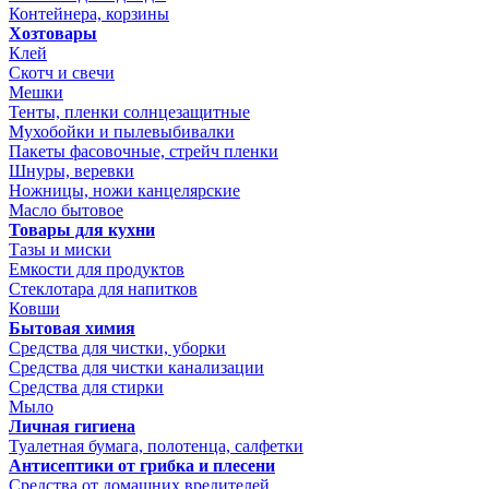
Контейнера, корзины
Хозтовары
Клей
Скотч и свечи
Мешки
Тенты, пленки солнцезащитные
Мухобойки и пылевыбивалки
Пакеты фасовочные, стрейч пленки
Шнуры, веревки
Ножницы, ножи канцелярские
Масло бытовое
Товары для кухни
Тазы и миски
Емкости для продуктов
Стеклотара для напитков
Ковши
Бытовая химия
Средства для чистки, уборки
Средства для чистки канализации
Средства для стирки
Мыло
Личная гигиена
Туалетная бумага, полотенца, салфетки
Антисептики от грибка и плесени
Средства от домашних вредителей