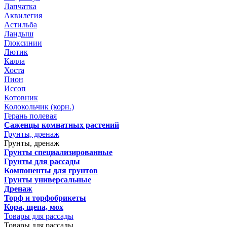
Лапчатка
Аквилегия
Астильба
Ландыш
Глоксинии
Лютик
Калла
Хоста
Пион
Иссоп
Котовник
Колокольчик (корн.)
Герань полевая
Саженцы комнатных растений
Грунты, дренаж
Грунты, дренаж
Грунты специализированные
Грунты для рассады
Компоненты для грунтов
Грунты универсальные
Дренаж
Торф и торфобрикеты
Кора, щепа, мох
Товары для рассады
Товары для рассады