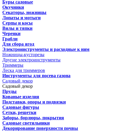
Буры садовые
Окучники
Секаторы, ножницы
Лопаты и мотыги
Серпы и косы
Вилы и тяпки
Черенки
Грабли
Для сбора ягод
Электроинструменты и расходные к ним
Ножницы-кусторезы
Другие электроинструменты
Триммеры
Леска для триммеров
Инструменты для посева газона
Садовый декор
Садовый декор
Пруды
Кованые изделия
Подставки, опоры и подвязки
Садовые фигуры
Сетки, решетки
Заборы, бордюры, покрытия
Садовые светильники
Декорирование поверхности почвы