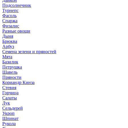
Дайкон
Подсолнечник
Турнепс
Фасоль
Спаржа
Физалис
Разные овощи
Дыня
Брюква
Арбуз
Семена зелени и пряностей
Мята
Базилик
Петрушка
Щавель
Пряности
Кориандр Кинза
Стевия
Горчица
Салаты
Лук
Сельдерей
Укроп
Шпинат
Рукола