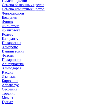
Семена цветов
Семена балконных цветов
Семена комнатных цветов
Филодендрон
Бокарнея
Финик
Ливистона
Дизиготека
Колеус
Катарантус
Пеларгония
Хамеропс
Вашингтония
Фатсия
Пеларгония
Альтернатера
Хамеодорея
Кассия
Дзельква
Бирючина
Аспарагус
Сесбания
Торения
Мимоза
Гранат