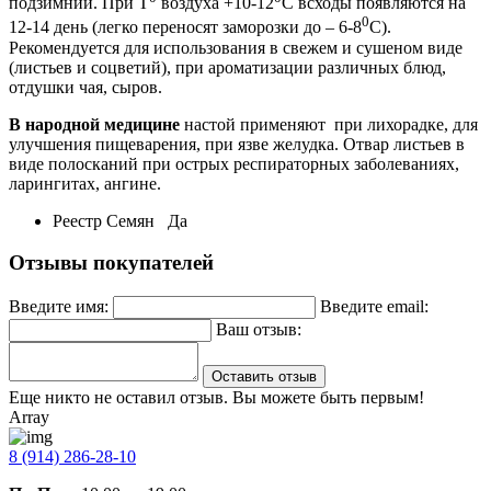
подзимний. При Т
воздуха +10-12
С всходы появляются на
0
12-14 день (легко переносят заморозки до – 6-8
С).
Рекомендуется для использования в свежем и сушеном виде
(листьев и соцветий), при ароматизации различных блюд,
отдушки чая, сыров.
В народной медицине
настой применяют при лихорадке, для
улучшения пищеварения, при язве желудка. Отвар листьев в
виде полосканий при острых респираторных заболеваниях,
ларингитах, ангине.
Реестр Семян
Да
Отзывы покупателей
Введите имя:
Введите email:
Ваш отзыв:
Оставить отзыв
Еще никто не оставил отзыв. Вы можете быть первым!
Array
8 (914) 286-28-10