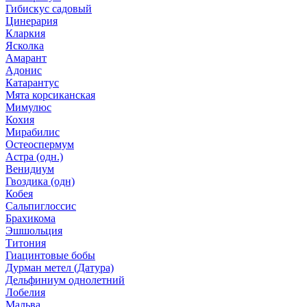
Гибискус садовый
Цинерария
Кларкия
Ясколка
Амарант
Адонис
Катарантус
Мята корсиканская
Мимулюс
Кохия
Мирабилис
Остеоспермум
Астра (одн.)
Венидиум
Гвоздика (одн)
Кобея
Сальпиглоссис
Брахикома
Эшшольция
Титония
Гиацинтовые бобы
Дурман метел (Датура)
Дельфиниум однолетний
Лобелия
Мальва