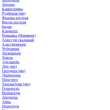
Молодило
Лихнис
Камнеломка
Рудбекия (мн)
Фиалка рогатая
Виола рогатая
Бадан
Клематис
Ромашка (Нивяник)
Алиссум скальный
Альстремерия
Чубушник
Лизимахия
Хмель
Эдельвейс
Лён (мн)
Гвоздика (мн)
Дербенник
Прострел
Хризантема (мн)
Гелиопсис
Вербаскум
Лапчатка
Айва
Пиретрум