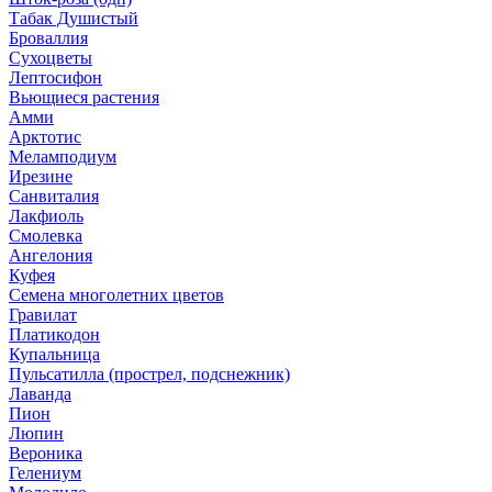
Табак Душистый
Броваллия
Сухоцветы
Лептосифон
Вьющиеся растения
Амми
Арктотис
Меламподиум
Ирезине
Санвиталия
Лакфиоль
Смолевка
Ангелония
Куфея
Семена многолетних цветов
Гравилат
Платикодон
Купальница
Пульсатилла (прострел, подснежник)
Лаванда
Пион
Люпин
Вероника
Гелениум