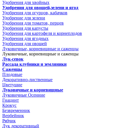
Удобрения для хвойных
Удобрения для овощей,зелени и ягод
Удобрения для огурцов, кабачков
Удобрение для зелени
Удобрения для томатов, перцев
Удобрения для капусты
Удобрения для картофеля и корнеплодов
Удобрения для ягодных
Удобрения для овощей
Луковичные, корневищные и саженцы
Луковичные, корневищные и саженцы
Лук-севок
Рассада клубники и земляники
Саженцы
Плодовые
Декоративно-лиственные
Цветущие
Луковичные и корневищные
Луковичные Осенние
Гиацинт
Крокус
Безвременник
Вербейник
Рябчик
Лук декоративный