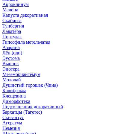
Акроклинум
Малопа
Капуста декоративная
Скабиоза
Тунбергия
Лаватера
Портулак
Гипсофила метельчатая
Азарина
Лён (одн)
Эустома
Вьюнок
Энотера
Мезембриантемум
Молочай
Душистый горошек (Чина)
Калибрахоа
Клещевина
Диморфотека
Подсолнечник декоративный
Бархатцы (Тагетес)
Схизантус
Агератум
Немезия
Шток-роза (одн)