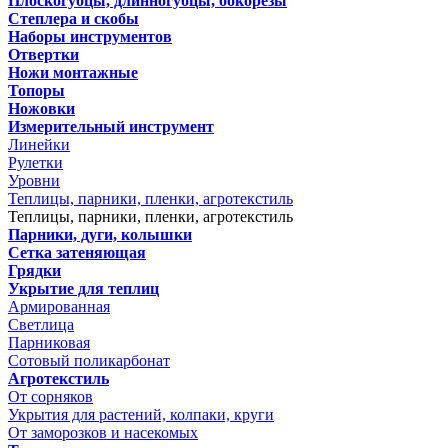
Плоскогубцы, длинногубцы, бокорезы
Степлера и скобы
Наборы инструментов
Отвертки
Ножи монтажные
Топоры
Ножовки
Измерительный инструмент
Линейки
Рулетки
Уровни
Теплицы, парники, пленки, агротекстиль
Теплицы, парники, пленки, агротекстиль
Парники, дуги, колышки
Сетка затеняющая
Грядки
Укрытие для теплиц
Армированная
Светлица
Парниковая
Сотовый поликарбонат
Агротекстиль
От сорняков
Укрытия для растений, колпаки, круги
От заморозков и насекомых