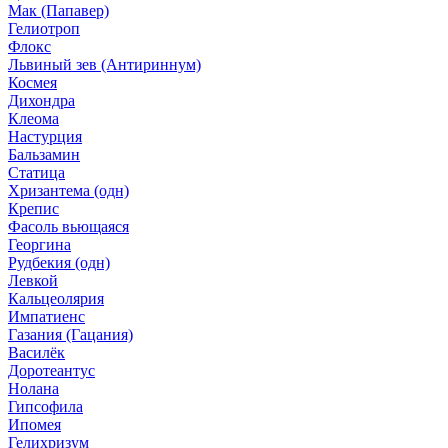
Мак (Папавер)
Гелиотроп
Флокс
Львиный зев (Антириннум)
Космея
Дихондра
Клеома
Настурция
Бальзамин
Статица
Хризантема (одн)
Крепис
Фасоль вьющаяся
Георгина
Рудбекия (одн)
Левкой
Кальцеолярия
Импатиенс
Газания (Гацания)
Василёк
Доротеантус
Нолана
Гипсофила
Ипомея
Гелихризум