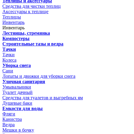
Теплицы и аксессуары
Средства для чистки теплиц
Аксессуары к теплице
Теплицы
Инвентарь
Инвентарь
Лестницы, стремянка
Компостеры
Строительные тазы и ведра
Тачки
Тачки
Колеса
Уборка снега
Сани
Лопаты и движки для уборки снега
Уличная санитария
Умывальники
Туалет дачный
Средства для туалетов и выгребных ям
Душевые баки
Емкости для воды
Фляги
Канистра
Ведра
Мешки в бочку