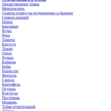
Лекарственные травы
Микрозелень
Семена огород на подоконнике и балконе
Семена овощей
Перец
Баклажан
Редис
Репа
Томаты
Капуста
Тыква
Горох
Редька
Кабачок
Бобы
Патиссон
Фенхель
Свекла
Картофель
Огурцы
Кукуруза
Пастернак
Морковь
Табак курительный