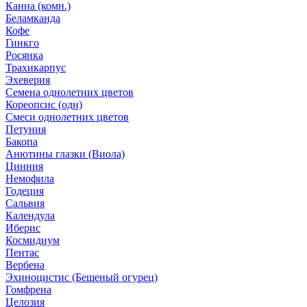
Канна (комн.)
Беламканда
Кофе
Гинкго
Росянка
Трахикарпус
Эхеверия
Семена однолетних цветов
Кореопсис (одн)
Смеси однолетних цветов
Петуния
Бакопа
Анютины глазки (Виола)
Цинния
Немофила
Годеция
Сальвия
Календула
Иберис
Космидиум
Пентас
Вербена
Эхиноцистис (Бешеный огурец)
Гомфрена
Целозия