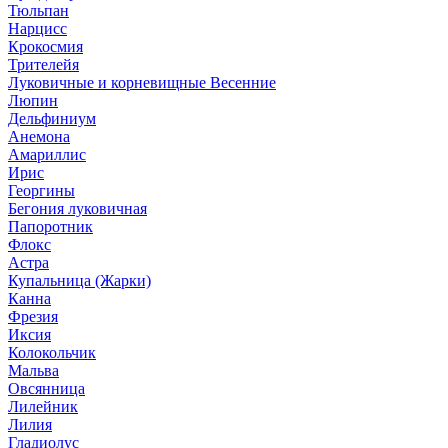
Тюльпан
Нарцисс
Крокосмия
Трителейя
Луковичные и корневищные Весенние
Люпин
Дельфиниум
Анемона
Амариллис
Ирис
Георгины
Бегония луковичная
Папоротник
Флокс
Астра
Купальница (Жарки)
Канна
Фрезия
Иксия
Колокольчик
Мальва
Овсянница
Лилейник
Лилия
Гладиолус