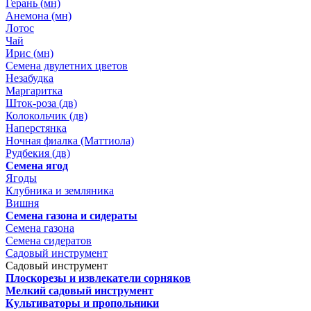
Герань (мн)
Анемона (мн)
Лотос
Чай
Ирис (мн)
Семена двулетних цветов
Незабудка
Маргаритка
Шток-роза (дв)
Колокольчик (дв)
Наперстянка
Ночная фиалка (Маттиола)
Рудбекия (дв)
Семена ягод
Ягоды
Клубника и земляника
Вишня
Семена газона и сидераты
Семена газона
Семена сидератов
Садовый инструмент
Садовый инструмент
Плоскорезы и извлекатели сорняков
Мелкий садовый инструмент
Культиваторы и пропольники