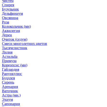
Чистец
Спирея
Бузульник
Дельфиниум
Овсяница
Роза
Колокольчик (мн)
Аквилегия
Дерен
Очиток (седум)
Смеси многолетних цветов
Тысячелистник
Лилия
Астильба
Примула
Кореопсис (мн)
Гайлардия
Ранункулюс
Буддлея
Сирень
Аренария
Ваточник
Астра (мн.)
Эхиум
Сапонария