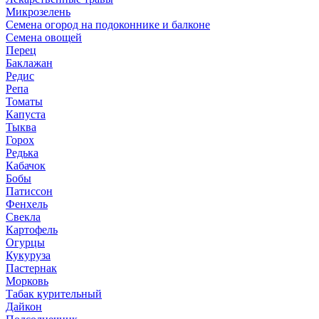
Микрозелень
Семена огород на подоконнике и балконе
Семена овощей
Перец
Баклажан
Редис
Репа
Томаты
Капуста
Тыква
Горох
Редька
Кабачок
Бобы
Патиссон
Фенхель
Свекла
Картофель
Огурцы
Кукуруза
Пастернак
Морковь
Табак курительный
Дайкон