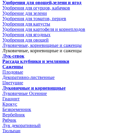
Удобрения для овощей,зелени и ягод
Удобрения для огурцов, кабачков
Удобрение для зелени
Удобрения для томатов, перцев
Удобрения для капусты
Удобрения для картофеля и корнеплодов
Удобрения для ягодных
Удобрения для овощей
Луковичные, корневищные и саженцы
Луковичные, корневищные и саженцы
Лук-севок
Рассада клубники и земляники
Саженцы
Плодовые
Декоративно-лиственные
Цветущие
Луковичные и корневищные
Луковичные Осенние
Гиацинт
Крокус
Безвременник
Вербейник
Рябчик
Лук декоративный
Тюльпан