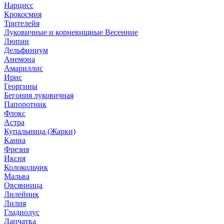
Нарцисс
Крокосмия
Трителейя
Луковичные и корневищные Весенние
Люпин
Дельфиниум
Анемона
Амариллис
Ирис
Георгины
Бегония луковичная
Папоротник
Флокс
Астра
Купальница (Жарки)
Канна
Фрезия
Иксия
Колокольчик
Мальва
Овсянница
Лилейник
Лилия
Гладиолус
Лапчатка