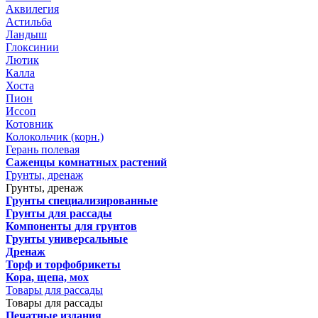
Аквилегия
Астильба
Ландыш
Глоксинии
Лютик
Калла
Хоста
Пион
Иссоп
Котовник
Колокольчик (корн.)
Герань полевая
Саженцы комнатных растений
Грунты, дренаж
Грунты, дренаж
Грунты специализированные
Грунты для рассады
Компоненты для грунтов
Грунты универсальные
Дренаж
Торф и торфобрикеты
Кора, щепа, мох
Товары для рассады
Товары для рассады
Печатные издания