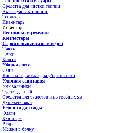
Теплицы и аксессуары
Средства для чистки теплиц
Аксессуары к теплице
Теплицы
Инвентарь
Инвентарь
Лестницы, стремянка
Компостеры
Строительные тазы и ведра
Тачки
Тачки
Колеса
Уборка снега
Сани
Лопаты и движки для уборки снега
Уличная санитария
Умывальники
Туалет дачный
Средства для туалетов и выгребных ям
Душевые баки
Емкости для воды
Фляги
Канистра
Ведра
Мешки в бочку