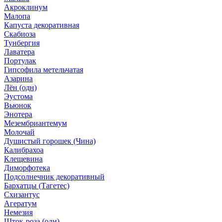
Акроклинум
Малопа
Капуста декоративная
Скабиоза
Тунбергия
Лаватера
Портулак
Гипсофила метельчатая
Азарина
Лён (одн)
Эустома
Вьюнок
Энотера
Мезембриантемум
Молочай
Душистый горошек (Чина)
Калибрахоа
Клещевина
Диморфотека
Подсолнечник декоративный
Бархатцы (Тагетес)
Схизантус
Агератум
Немезия
Шток-роза (одн)