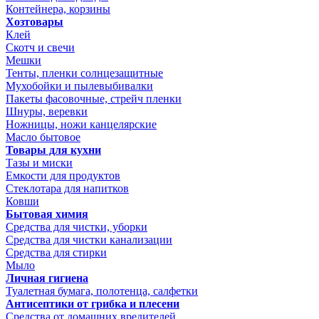
Контейнера, корзины
Хозтовары
Клей
Скотч и свечи
Мешки
Тенты, пленки солнцезащитные
Мухобойки и пылевыбивалки
Пакеты фасовочные, стрейч пленки
Шнуры, веревки
Ножницы, ножи канцелярские
Масло бытовое
Товары для кухни
Тазы и миски
Емкости для продуктов
Стеклотара для напитков
Ковши
Бытовая химия
Средства для чистки, уборки
Средства для чистки канализации
Средства для стирки
Мыло
Личная гигиена
Туалетная бумага, полотенца, салфетки
Антисептики от грибка и плесени
Средства от домашних вредителей