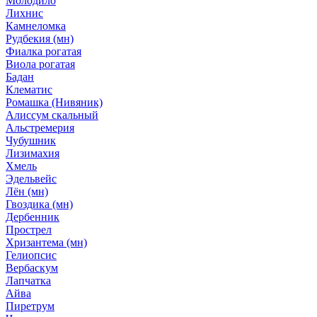
Молодило
Лихнис
Камнеломка
Рудбекия (мн)
Фиалка рогатая
Виола рогатая
Бадан
Клематис
Ромашка (Нивяник)
Алиссум скальный
Альстремерия
Чубушник
Лизимахия
Хмель
Эдельвейс
Лён (мн)
Гвоздика (мн)
Дербенник
Прострел
Хризантема (мн)
Гелиопсис
Вербаскум
Лапчатка
Айва
Пиретрум