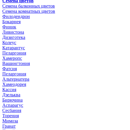
Семена цветов
Семена балконных цветов
Семена комнатных цветов
Филодендрон
Бокарнея
Финик
Ливистона
Дизиготека
Колеус
Катарантус
Пеларгония
Хамеропс
Вашингтония
Фатсия
Пеларгония
Альтернатера
Хамеодорея
Кассия
Дзельква
Бирючина
Аспарагус
Сесбания
Торения
Мимоза
Гранат