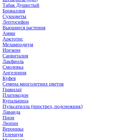
Табак Душистый
Броваллия
Сухоцветы
Лептосифон
Вьющиеся растения
Амми
Арктотис
Меламподиум
Ирезине
Санвиталия
Лакфиоль
Смолевка
Ангелония
Куфея
Семена многолетних цветов
Гравилат
Платикодон
Купальница
Пульсатилла (прострел, подснежник)
Лаванда
Пион
Люпин
Вероника
Гелениум