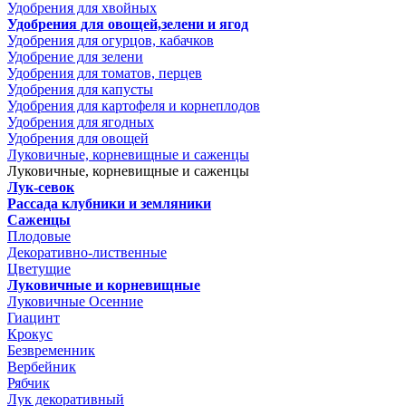
Удобрения для хвойных
Удобрения для овощей,зелени и ягод
Удобрения для огурцов, кабачков
Удобрение для зелени
Удобрения для томатов, перцев
Удобрения для капусты
Удобрения для картофеля и корнеплодов
Удобрения для ягодных
Удобрения для овощей
Луковичные, корневищные и саженцы
Луковичные, корневищные и саженцы
Лук-севок
Рассада клубники и земляники
Саженцы
Плодовые
Декоративно-лиственные
Цветущие
Луковичные и корневищные
Луковичные Осенние
Гиацинт
Крокус
Безвременник
Вербейник
Рябчик
Лук декоративный