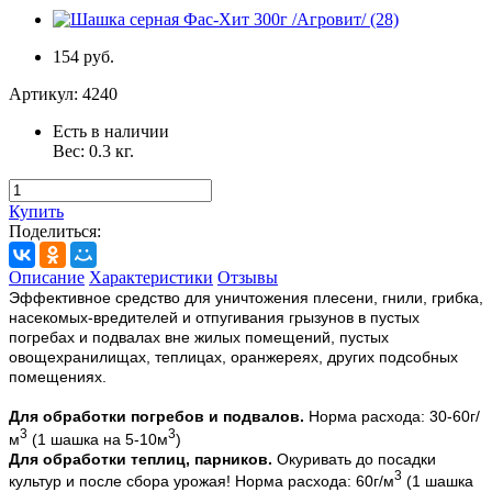
154 руб.
Артикул:
4240
Есть в наличии
Вес:
0.3
кг.
Купить
Поделиться:
Описание
Характеристики
Отзывы
Эффективное средство для уничтожения плесени, гнили, грибка,
насекомых-вредителей и отпугивания грызунов в пустых
погребах и подвалах вне жилых помещений, пустых
овощехранилищах, теплицах, оранжереях, других подсобных
помещениях.
Для обработки погребов и подвалов.
Норма расхода: 30-60г/
3
3
м
(1 шашка на 5-10м
)
Для обработки теплиц, парников.
Окуривать до посадки
3
культур и после сбора урожая! Норма расхода: 60г/м
(1 шашка