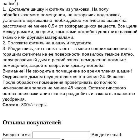
3
на 5м
).
1. Достаньте шишку и фитиль из упаковки. На полу
обрабатываемого помещения, на негорючих подставках,
установите вертикально необходимое количество шашек на
расстоянии не менее 0,5м от возгорающихся веществ. Все щели
между рамами, дверьми, крышками погребов уплотните влажной
тканью или другими материалами.
2. Положите фитиль на шашку и подожгите.
3. Убедившись, что шашка тлеет – в месте соприкосновения с
горящим фитилем на ее поверхности появилось темное пятно,
полупрозрачный дым и резкий запах, немедленно покиньте
помещение, закройте дверь или крышку погреба.
Внимание! Не заходить в помещение во время тления шашки!
Окуривание дымом осуществляется в течение 24-36 часов.
После обработки помещения проветривать до полного
исчезновения запаха не менее 48 часов. Остаток гипсового
остова после сжигания шашки раздробить и закопать в качестве
удобрения.
Состав:
800г/кг серы.
Отзывы покупателей
Введите имя:
Введите email: