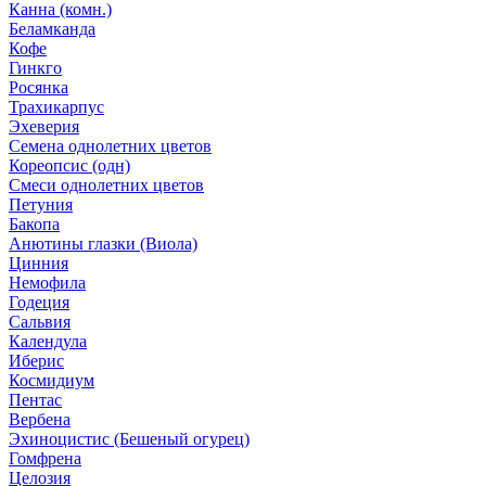
Канна (комн.)
Беламканда
Кофе
Гинкго
Росянка
Трахикарпус
Эхеверия
Семена однолетних цветов
Кореопсис (одн)
Смеси однолетних цветов
Петуния
Бакопа
Анютины глазки (Виола)
Цинния
Немофила
Годеция
Сальвия
Календула
Иберис
Космидиум
Пентас
Вербена
Эхиноцистис (Бешеный огурец)
Гомфрена
Целозия