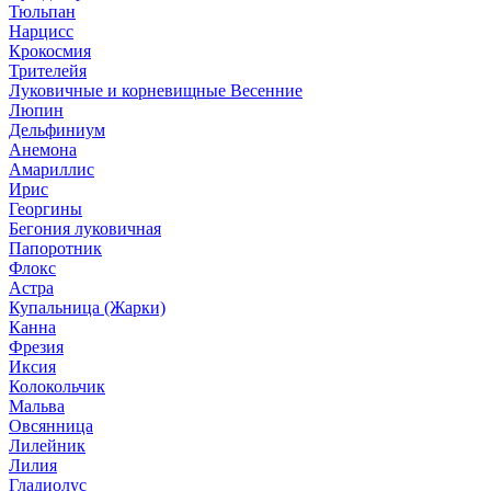
Тюльпан
Нарцисс
Крокосмия
Трителейя
Луковичные и корневищные Весенние
Люпин
Дельфиниум
Анемона
Амариллис
Ирис
Георгины
Бегония луковичная
Папоротник
Флокс
Астра
Купальница (Жарки)
Канна
Фрезия
Иксия
Колокольчик
Мальва
Овсянница
Лилейник
Лилия
Гладиолус