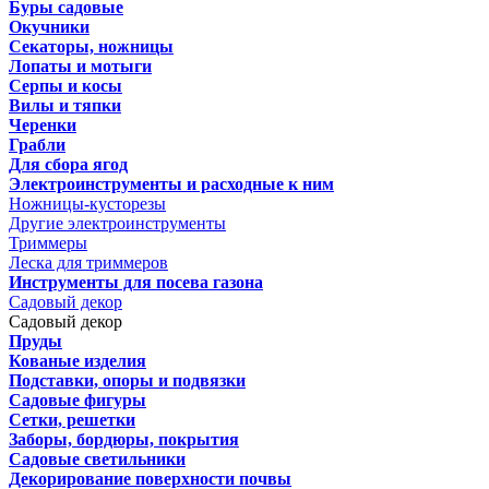
Буры садовые
Окучники
Секаторы, ножницы
Лопаты и мотыги
Серпы и косы
Вилы и тяпки
Черенки
Грабли
Для сбора ягод
Электроинструменты и расходные к ним
Ножницы-кусторезы
Другие электроинструменты
Триммеры
Леска для триммеров
Инструменты для посева газона
Садовый декор
Садовый декор
Пруды
Кованые изделия
Подставки, опоры и подвязки
Садовые фигуры
Сетки, решетки
Заборы, бордюры, покрытия
Садовые светильники
Декорирование поверхности почвы