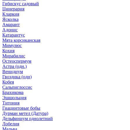
Гибискус садовый
Цинерария
Кларкия
Ясколка
Амарант
Адонис
Катарантус
Мята корсиканская
Мимулюс
Кохия
Мирабилис
Остеоспермум
Астра (одн.)
Венидиум
Гвоздика (одн)
Кобея
Сальпиглоссис
Брахикома
Эшшольция
Титония
Гиацинтовые бобы
Дурман метел (Датура)
Дельфиниум однолетний
Лобелия
Мальва