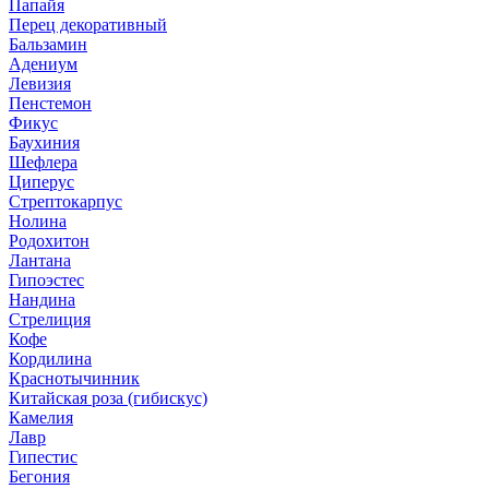
Папайя
Перец декоративный
Бальзамин
Адениум
Левизия
Пенстемон
Фикус
Баухиния
Шефлера
Циперус
Стрептокарпус
Нолина
Родохитон
Лантана
Гипоэстес
Нандина
Стрелиция
Кофе
Кордилина
Краснотычинник
Китайская роза (гибискус)
Камелия
Лавр
Гипестис
Бегония