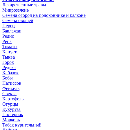
Лекарственные травы
Микрозелень
Семена огород на подоконнике и балконе
Семена овощей
Перец
Баклажан
Редис
Репа
Томаты
Капуста
Тыква
Горох
Редька
Кабачок
Бобы
Патиссон
Фенхель
Свекла
Картофель
Огурцы
Кукуруза
Пастернак
Морковь
Табак курительный