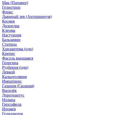
Мак (Папавер)
Гелиотроп
Флокс
Львиный зев (Антириннум)
Космея
Дихондра
Клеома
Настурция
Бальзамин
Статица
Хризантема (одн)
Крепис
Фасоль вьющаяся
Георгина
Рудбекия (одн)
Левкой
Кальцеолярия
Импатиенс
Газания (Гацания)
Василёк
Доротеантус
Нолана
Гипсофила
Ипомея
Гелихризум