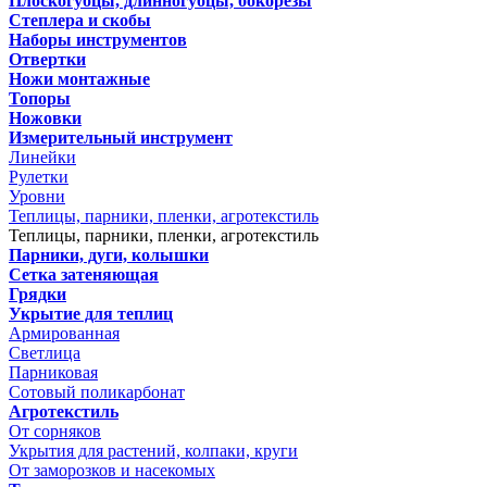
Плоскогубцы, длинногубцы, бокорезы
Степлера и скобы
Наборы инструментов
Отвертки
Ножи монтажные
Топоры
Ножовки
Измерительный инструмент
Линейки
Рулетки
Уровни
Теплицы, парники, пленки, агротекстиль
Теплицы, парники, пленки, агротекстиль
Парники, дуги, колышки
Сетка затеняющая
Грядки
Укрытие для теплиц
Армированная
Светлица
Парниковая
Сотовый поликарбонат
Агротекстиль
От сорняков
Укрытия для растений, колпаки, круги
От заморозков и насекомых