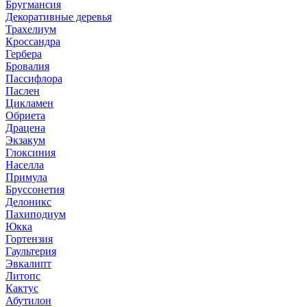
Бругмансия
Декоративные деревья
Трахелиум
Кроссандра
Гербера
Бровалия
Пассифлора
Паслен
Цикламен
Обриета
Драцена
Экзакум
Глоксиния
Населла
Примула
Бруссонетия
Делоникс
Пахиподиум
Юкка
Гортензия
Гаультерия
Эвкалипт
Литопс
Кактус
Абутилон