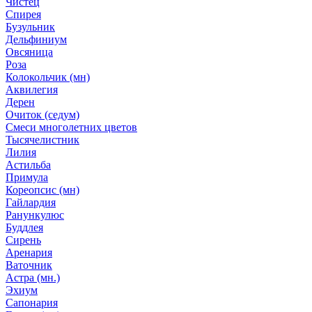
Чистец
Спирея
Бузульник
Дельфиниум
Овсяница
Роза
Колокольчик (мн)
Аквилегия
Дерен
Очиток (седум)
Смеси многолетних цветов
Тысячелистник
Лилия
Астильба
Примула
Кореопсис (мн)
Гайлардия
Ранункулюс
Буддлея
Сирень
Аренария
Ваточник
Астра (мн.)
Эхиум
Сапонария