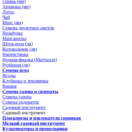
Герань (мн)
Анемона (мн)
Лотос
Чай
Ирис (мн)
Семена двулетних цветов
Незабудка
Маргаритка
Шток-роза (дв)
Колокольчик (дв)
Наперстянка
Ночная фиалка (Маттиола)
Рудбекия (дв)
Семена ягод
Ягоды
Клубника и земляника
Вишня
Семена газона и сидераты
Семена газона
Семена сидератов
Садовый инструмент
Садовый инструмент
Плоскорезы и извлекатели сорняков
Мелкий садовый инструмент
Культиваторы и пропольники