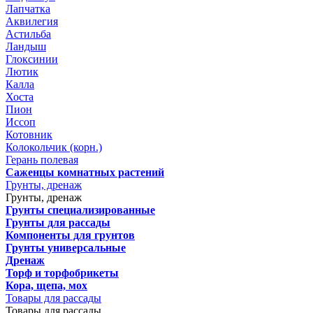
Лапчатка
Аквилегия
Астильба
Ландыш
Глоксинии
Лютик
Калла
Хоста
Пион
Иссоп
Котовник
Колокольчик (корн.)
Герань полевая
Саженцы комнатных растений
Грунты, дренаж
Грунты, дренаж
Грунты специализированные
Грунты для рассады
Компоненты для грунтов
Грунты универсальные
Дренаж
Торф и торфобрикеты
Кора, щепа, мох
Товары для рассады
Товары для рассады