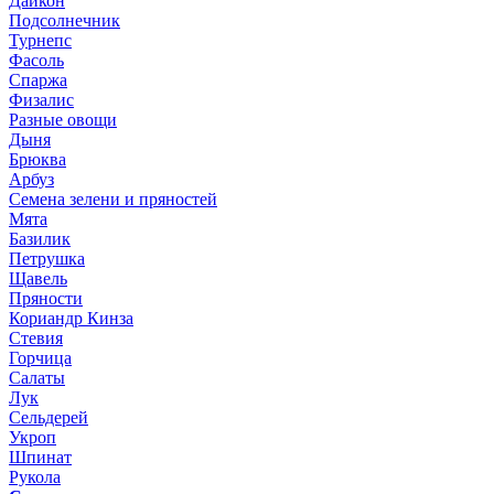
Дайкон
Подсолнечник
Турнепс
Фасоль
Спаржа
Физалис
Разные овощи
Дыня
Брюква
Арбуз
Семена зелени и пряностей
Мята
Базилик
Петрушка
Щавель
Пряности
Кориандр Кинза
Стевия
Горчица
Салаты
Лук
Сельдерей
Укроп
Шпинат
Рукола