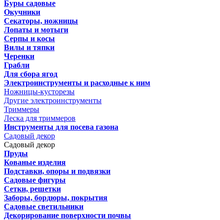
Буры садовые
Окучники
Секаторы, ножницы
Лопаты и мотыги
Серпы и косы
Вилы и тяпки
Черенки
Грабли
Для сбора ягод
Электроинструменты и расходные к ним
Ножницы-кусторезы
Другие электроинструменты
Триммеры
Леска для триммеров
Инструменты для посева газона
Садовый декор
Садовый декор
Пруды
Кованые изделия
Подставки, опоры и подвязки
Садовые фигуры
Сетки, решетки
Заборы, бордюры, покрытия
Садовые светильники
Декорирование поверхности почвы