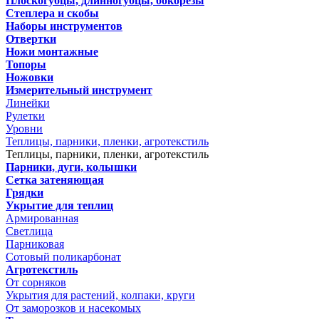
Плоскогубцы, длинногубцы, бокорезы
Степлера и скобы
Наборы инструментов
Отвертки
Ножи монтажные
Топоры
Ножовки
Измерительный инструмент
Линейки
Рулетки
Уровни
Теплицы, парники, пленки, агротекстиль
Теплицы, парники, пленки, агротекстиль
Парники, дуги, колышки
Сетка затеняющая
Грядки
Укрытие для теплиц
Армированная
Светлица
Парниковая
Сотовый поликарбонат
Агротекстиль
От сорняков
Укрытия для растений, колпаки, круги
От заморозков и насекомых