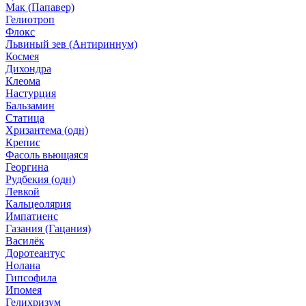
Мак (Папавер)
Гелиотроп
Флокс
Львиный зев (Антириннум)
Космея
Дихондра
Клеома
Настурция
Бальзамин
Статица
Хризантема (одн)
Крепис
Фасоль вьющаяся
Георгина
Рудбекия (одн)
Левкой
Кальцеолярия
Импатиенс
Газания (Гацания)
Василёк
Доротеантус
Нолана
Гипсофила
Ипомея
Гелихризум