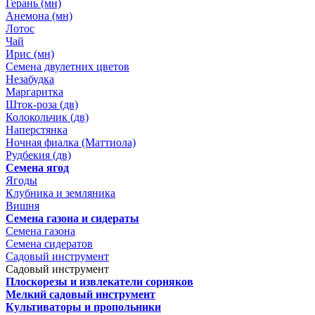
Герань (мн)
Анемона (мн)
Лотос
Чай
Ирис (мн)
Семена двулетних цветов
Незабудка
Маргаритка
Шток-роза (дв)
Колокольчик (дв)
Наперстянка
Ночная фиалка (Маттиола)
Рудбекия (дв)
Семена ягод
Ягоды
Клубника и земляника
Вишня
Семена газона и сидераты
Семена газона
Семена сидератов
Садовый инструмент
Садовый инструмент
Плоскорезы и извлекатели сорняков
Мелкий садовый инструмент
Культиваторы и пропольники