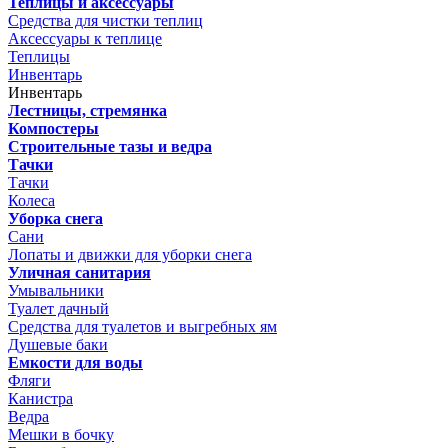
Теплицы и аксессуары
Средства для чистки теплиц
Аксессуары к теплице
Теплицы
Инвентарь
Инвентарь
Лестницы, стремянка
Компостеры
Строительные тазы и ведра
Тачки
Тачки
Колеса
Уборка снега
Сани
Лопаты и движки для уборки снега
Уличная санитария
Умывальники
Туалет дачный
Средства для туалетов и выгребных ям
Душевые баки
Емкости для воды
Фляги
Канистра
Ведра
Мешки в бочку