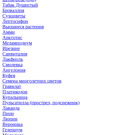
Табак Душистый
Броваллия
Сухоцветы
Лептосифон
Вьющиеся растения
Амми
Арктотис
Меламподиум
Ирезине
Санвиталия
Лакфиоль
Смолевка
Ангелония
Куфея
Семена многолетних цветов
Гравилат
Платикодон
Купальница
Пульсатилла (прострел, подснежник)
Лаванда
Пион
Люпин
Вероника
Гелениум