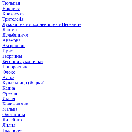
Тюльпан
Нарцисс
Крокосмия
Трителейя
Луковичные и корневищные Весенние
Люпин
Дельфиниум
Анемона
Амариллис
Ирис
Георгины
Бегония луковичная
Папоротник
Флокс
Астра
Купальница (Жарки)
Канна
Фрезия
Иксия
Колокольчик
Мальва
Овсянница
Лилейник
Лилия
Гладиолус