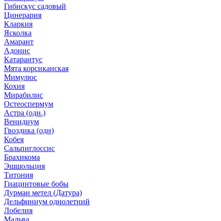
Гибискус садовый
Цинерария
Кларкия
Ясколка
Амарант
Адонис
Катарантус
Мята корсиканская
Мимулюс
Кохия
Мирабилис
Остеоспермум
Астра (одн.)
Венидиум
Гвоздика (одн)
Кобея
Сальпиглоссис
Брахикома
Эшшольция
Титония
Гиацинтовые бобы
Дурман метел (Датура)
Дельфиниум однолетний
Лобелия
Мальва