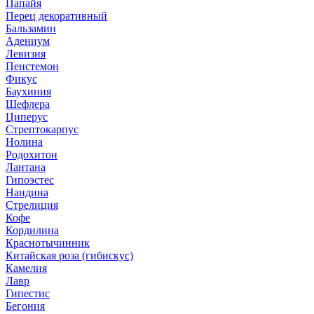
Папайя
Перец декоративный
Бальзамин
Адениум
Левизия
Пенстемон
Фикус
Баухиния
Шефлера
Циперус
Стрептокарпус
Нолина
Родохитон
Лантана
Гипоэстес
Нандина
Стрелиция
Кофе
Кордилина
Краснотычинник
Китайская роза (гибискус)
Камелия
Лавр
Гипестис
Бегония