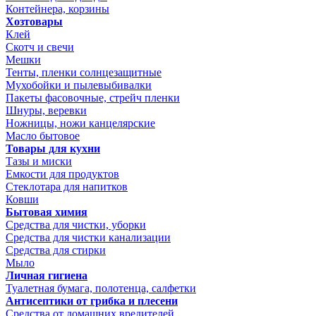
Контейнера, корзины
Хозтовары
Клей
Скотч и свечи
Мешки
Тенты, пленки солнцезащитные
Мухобойки и пылевыбивалки
Пакеты фасовочные, стрейч пленки
Шнуры, веревки
Ножницы, ножи канцелярские
Масло бытовое
Товары для кухни
Тазы и миски
Емкости для продуктов
Стеклотара для напитков
Ковши
Бытовая химия
Средства для чистки, уборки
Средства для чистки канализации
Средства для стирки
Мыло
Личная гигиена
Туалетная бумага, полотенца, салфетки
Антисептики от грибка и плесени
Средства от домашних вредителей