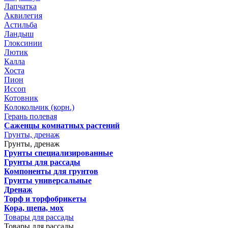
Лапчатка
Аквилегия
Астильба
Ландыш
Глоксинии
Лютик
Калла
Хоста
Пион
Иссоп
Котовник
Колокольчик (корн.)
Герань полевая
Саженцы комнатных растений
Грунты, дренаж
Грунты, дренаж
Грунты специализированные
Грунты для рассады
Компоненты для грунтов
Грунты универсальные
Дренаж
Торф и торфобрикеты
Кора, щепа, мох
Товары для рассады
Товары для рассады