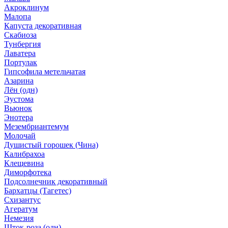
Акроклинум
Малопа
Капуста декоративная
Скабиоза
Тунбергия
Лаватера
Портулак
Гипсофила метельчатая
Азарина
Лён (одн)
Эустома
Вьюнок
Энотера
Мезембриантемум
Молочай
Душистый горошек (Чина)
Калибрахоа
Клещевина
Диморфотека
Подсолнечник декоративный
Бархатцы (Тагетес)
Схизантус
Агератум
Немезия
Шток-роза (одн)