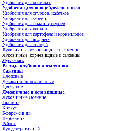
Удобрения для хвойных
Удобрения для овощей,зелени и ягод
Удобрения для огурцов, кабачков
Удобрение для зелени
Удобрения для томатов, перцев
Удобрения для капусты
Удобрения для картофеля и корнеплодов
Удобрения для ягодных
Удобрения для овощей
Луковичные, корневищные и саженцы
Луковичные, корневищные и саженцы
Лук-севок
Рассада клубники и земляники
Саженцы
Плодовые
Декоративно-лиственные
Цветущие
Луковичные и корневищные
Луковичные Осенние
Гиацинт
Крокус
Безвременник
Вербейник
Рябчик
Лук декоративный