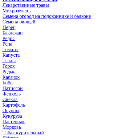
Лекарственные травы
Микрозелень
Семена огород на подоконнике и балконе
Семена овощей
Перец
Баклажан
Редис
Репа
Томаты
Капуста
Тыква
Горох
Редька
Кабачок
Бобы
Патиссон
Фенхель
Свекла
Картофель
Огурцы
Кукуруза
Пастернак
Морковь
Табак курительный