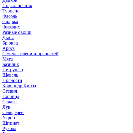
Дайкон
Подсолнечник
Турнепс
Фасоль
Спаржа
Физалис
Разные овощи
Дыня
Брюква
Арбуз
Семена зелени и пряностей
Мята
Базилик
Петрушка
Щавель
Пряности
Кориандр Кинза
Стевия
Горчица
Салаты
Лук
Сельдерей
Укроп
Шпинат
Рукола