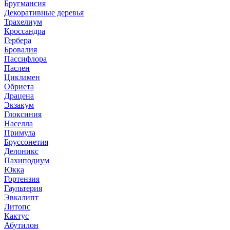
Бругмансия
Декоративные деревья
Трахелиум
Кроссандра
Гербера
Бровалия
Пассифлора
Паслен
Цикламен
Обриета
Драцена
Экзакум
Глоксиния
Населла
Примула
Бруссонетия
Делоникс
Пахиподиум
Юкка
Гортензия
Гаультерия
Эвкалипт
Литопс
Кактус
Абутилон