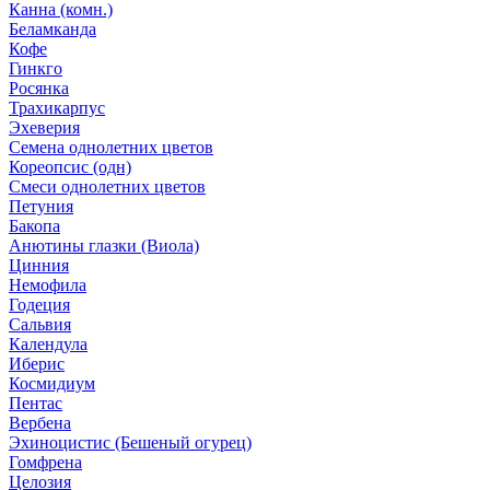
Канна (комн.)
Беламканда
Кофе
Гинкго
Росянка
Трахикарпус
Эхеверия
Семена однолетних цветов
Кореопсис (одн)
Смеси однолетних цветов
Петуния
Бакопа
Анютины глазки (Виола)
Цинния
Немофила
Годеция
Сальвия
Календула
Иберис
Космидиум
Пентас
Вербена
Эхиноцистис (Бешеный огурец)
Гомфрена
Целозия