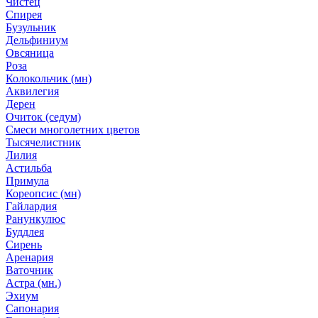
Чистец
Спирея
Бузульник
Дельфиниум
Овсяница
Роза
Колокольчик (мн)
Аквилегия
Дерен
Очиток (седум)
Смеси многолетних цветов
Тысячелистник
Лилия
Астильба
Примула
Кореопсис (мн)
Гайлардия
Ранункулюс
Буддлея
Сирень
Аренария
Ваточник
Астра (мн.)
Эхиум
Сапонария