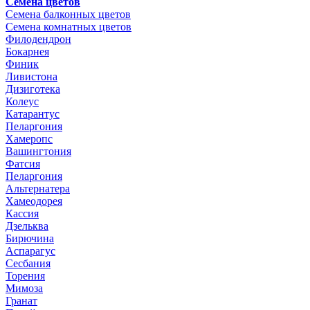
Семена цветов
Семена балконных цветов
Семена комнатных цветов
Филодендрон
Бокарнея
Финик
Ливистона
Дизиготека
Колеус
Катарантус
Пеларгония
Хамеропс
Вашингтония
Фатсия
Пеларгония
Альтернатера
Хамеодорея
Кассия
Дзельква
Бирючина
Аспарагус
Сесбания
Торения
Мимоза
Гранат