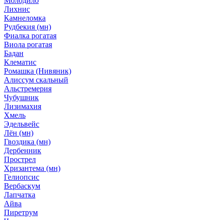
Молодило
Лихнис
Камнеломка
Рудбекия (мн)
Фиалка рогатая
Виола рогатая
Бадан
Клематис
Ромашка (Нивяник)
Алиссум скальный
Альстремерия
Чубушник
Лизимахия
Хмель
Эдельвейс
Лён (мн)
Гвоздика (мн)
Дербенник
Прострел
Хризантема (мн)
Гелиопсис
Вербаскум
Лапчатка
Айва
Пиретрум