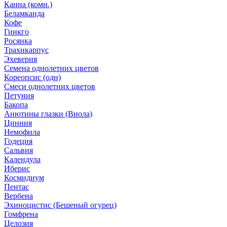
Канна (комн.)
Беламканда
Кофе
Гинкго
Росянка
Трахикарпус
Эхеверия
Семена однолетних цветов
Кореопсис (одн)
Смеси однолетних цветов
Петуния
Бакопа
Анютины глазки (Виола)
Цинния
Немофила
Годеция
Сальвия
Календула
Иберис
Космидиум
Пентас
Вербена
Эхиноцистис (Бешеный огурец)
Гомфрена
Целозия