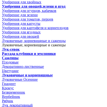
Удобрения для хвойных
Удобрения для овощей,зелени и ягод
Удобрения для огурцов, кабачков
Удобрение для зелени
Удобрения для томатов, перцев
Удобрения для капусты
Удобрения для картофеля и корнеплодов
Удобрения для ягодных
Удобрения для овощей
Луковичные, корневищные и саженцы
Луковичные, корневищные и саженцы
Лук-севок
Рассада клубники и земляники
Саженцы
Плодовые
Декоративно-лиственные
Цветущие
Луковичные и корневищные
Луковичные Осенние
Гиацинт
Крокус
Безвременник
Вербейник
Рябчик
Лук декоративный