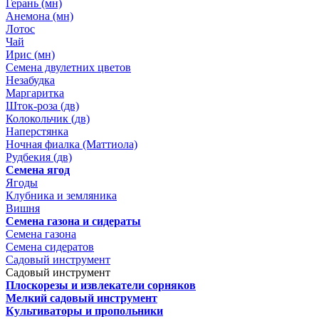
Герань (мн)
Анемона (мн)
Лотос
Чай
Ирис (мн)
Семена двулетних цветов
Незабудка
Маргаритка
Шток-роза (дв)
Колокольчик (дв)
Наперстянка
Ночная фиалка (Маттиола)
Рудбекия (дв)
Семена ягод
Ягоды
Клубника и земляника
Вишня
Семена газона и сидераты
Семена газона
Семена сидератов
Садовый инструмент
Садовый инструмент
Плоскорезы и извлекатели сорняков
Мелкий садовый инструмент
Культиваторы и пропольники