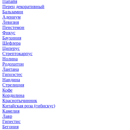
Папайя
Перец декоративный
Бальзамин
Адениум
Левизия
Пенстемон
Фикус
Баухиния
Шефлера
Циперус
Стрептокарпус
Нолина
Родохитон
Лантана
Гипоэстес
Нандина
Стрелиция
Кофе
Кордилина
Краснотычинник
Китайская роза (гибискус)
Камелия
Лавр
Гипестис
Бегония