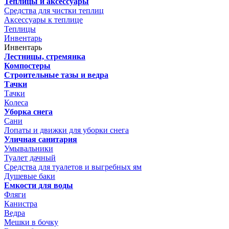
Теплицы и аксессуары
Средства для чистки теплиц
Аксессуары к теплице
Теплицы
Инвентарь
Инвентарь
Лестницы, стремянка
Компостеры
Строительные тазы и ведра
Тачки
Тачки
Колеса
Уборка снега
Сани
Лопаты и движки для уборки снега
Уличная санитария
Умывальники
Туалет дачный
Средства для туалетов и выгребных ям
Душевые баки
Емкости для воды
Фляги
Канистра
Ведра
Мешки в бочку