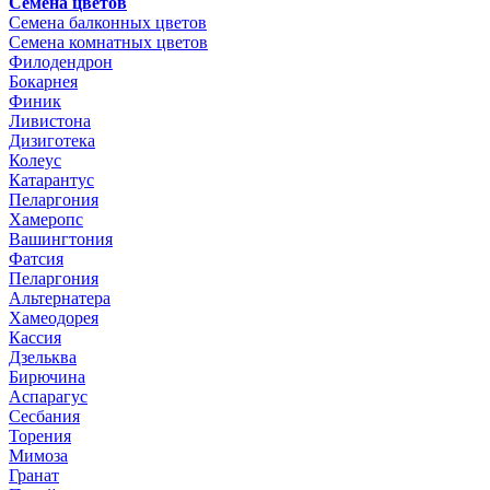
Семена цветов
Семена балконных цветов
Семена комнатных цветов
Филодендрон
Бокарнея
Финик
Ливистона
Дизиготека
Колеус
Катарантус
Пеларгония
Хамеропс
Вашингтония
Фатсия
Пеларгония
Альтернатера
Хамеодорея
Кассия
Дзельква
Бирючина
Аспарагус
Сесбания
Торения
Мимоза
Гранат