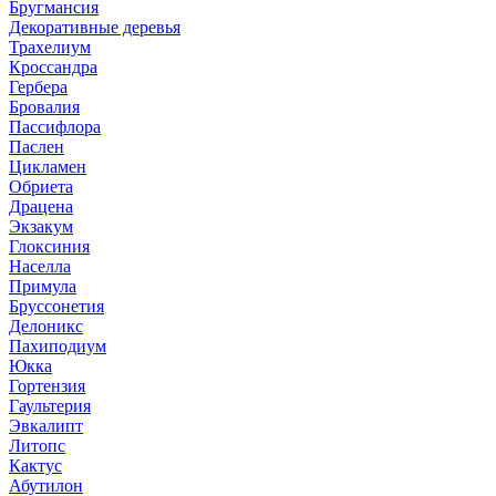
Бругмансия
Декоративные деревья
Трахелиум
Кроссандра
Гербера
Бровалия
Пассифлора
Паслен
Цикламен
Обриета
Драцена
Экзакум
Глоксиния
Населла
Примула
Бруссонетия
Делоникс
Пахиподиум
Юкка
Гортензия
Гаультерия
Эвкалипт
Литопс
Кактус
Абутилон