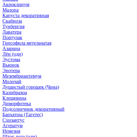
Акроклинум
Малопа
Капуста декоративная
Скабиоза
Тунбергия
Лаватера
Портулак
Гипсофила метельчатая
Азарина
Лён (одн)
Эустома
Вьюнок
Энотера
Мезембриантемум
Молочай
Душистый горошек (Чина)
Калибрахоа
Клещевина
Диморфотека
Подсолнечник декоративный
Бархатцы (Тагетес)
Схизантус
Агератум
Немезия
Шток-роза (одн)