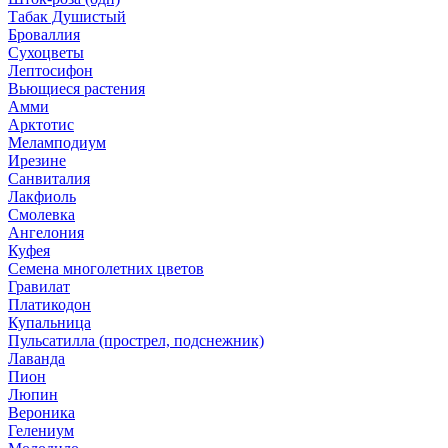
Табак Душистый
Броваллия
Сухоцветы
Лептосифон
Вьющиеся растения
Амми
Арктотис
Меламподиум
Ирезине
Санвиталия
Лакфиоль
Смолевка
Ангелония
Куфея
Семена многолетних цветов
Гравилат
Платикодон
Купальница
Пульсатилла (прострел, подснежник)
Лаванда
Пион
Люпин
Вероника
Гелениум