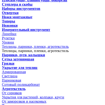
Плоскогубцы, длинногубцы, бокорезы
Степлера и скобы
Наборы инструментов
Отвертки
Ножи монтажные
Топоры
Ножовки
Измерительный инструмент
Линейки
Рулетки
Уровни
Теплицы, парники, пленки, агротекстиль
Теплицы, парники, пленки, агротекстиль
Парники, дуги, колышки
Сетка затеняющая
Грядки
Укрытие для теплиц
Армированная
Светлица
Парниковая
Сотовый поликарбонат
Агротекстиль
От сорняков
Укрытия для растений, колпаки, круги
От заморозков и насекомых