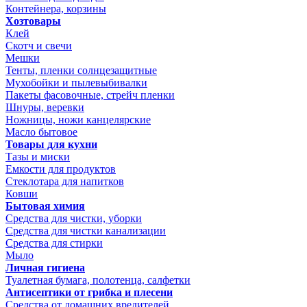
Контейнера, корзины
Хозтовары
Клей
Скотч и свечи
Мешки
Тенты, пленки солнцезащитные
Мухобойки и пылевыбивалки
Пакеты фасовочные, стрейч пленки
Шнуры, веревки
Ножницы, ножи канцелярские
Масло бытовое
Товары для кухни
Тазы и миски
Емкости для продуктов
Стеклотара для напитков
Ковши
Бытовая химия
Средства для чистки, уборки
Средства для чистки канализации
Средства для стирки
Мыло
Личная гигиена
Туалетная бумага, полотенца, салфетки
Антисептики от грибка и плесени
Средства от домашних вредителей