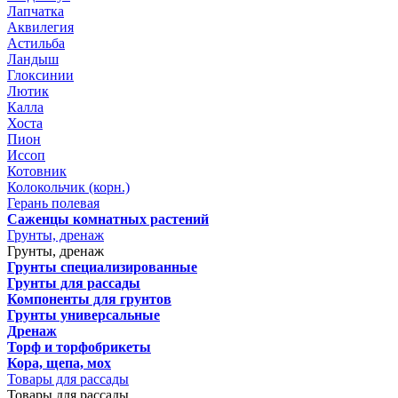
Лапчатка
Аквилегия
Астильба
Ландыш
Глоксинии
Лютик
Калла
Хоста
Пион
Иссоп
Котовник
Колокольчик (корн.)
Герань полевая
Саженцы комнатных растений
Грунты, дренаж
Грунты, дренаж
Грунты специализированные
Грунты для рассады
Компоненты для грунтов
Грунты универсальные
Дренаж
Торф и торфобрикеты
Кора, щепа, мох
Товары для рассады
Товары для рассады