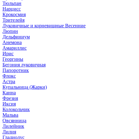
Тюльпан
Нарцисс
Крокосмия
Трителейя
Луковичные и корневищные Весенние
Люпин
Дельфиниум
Анемона
Амариллис
Ирис
Георгины
Бегония луковичная
Папоротник
Флокс
Астра
Купальница (Жарки)
Канна
Фрезия
Иксия
Колокольчик
Мальва
Овсянница
Лилейник
Лилия
Гладиолус