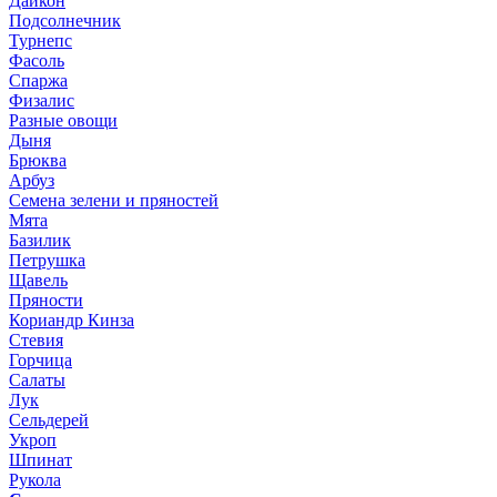
Дайкон
Подсолнечник
Турнепс
Фасоль
Спаржа
Физалис
Разные овощи
Дыня
Брюква
Арбуз
Семена зелени и пряностей
Мята
Базилик
Петрушка
Щавель
Пряности
Кориандр Кинза
Стевия
Горчица
Салаты
Лук
Сельдерей
Укроп
Шпинат
Рукола