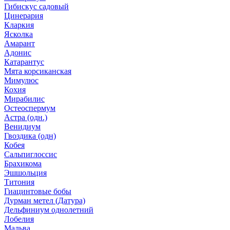
Гибискус садовый
Цинерария
Кларкия
Ясколка
Амарант
Адонис
Катарантус
Мята корсиканская
Мимулюс
Кохия
Мирабилис
Остеоспермум
Астра (одн.)
Венидиум
Гвоздика (одн)
Кобея
Сальпиглоссис
Брахикома
Эшшольция
Титония
Гиацинтовые бобы
Дурман метел (Датура)
Дельфиниум однолетний
Лобелия
Мальва