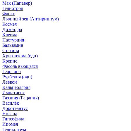
Мак (Папавер)
Гелиотроп
Флокс
Львиный зев (Антириннум)
Космея
Дихондра
Клеома
Настурция
Бальзамин
Статица
Хризантема (одн)
Крепис
Фасоль вьющаяся
Георгина
Рудбекия (одн)
Левкой
Кальцеолярия
Импатиенс
Газания (Гацания)
Василёк
Доротеантус
Нолана
Гипсофила
Ипомея
Гелихризум