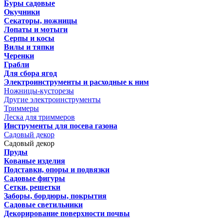
Буры садовые
Окучники
Секаторы, ножницы
Лопаты и мотыги
Серпы и косы
Вилы и тяпки
Черенки
Грабли
Для сбора ягод
Электроинструменты и расходные к ним
Ножницы-кусторезы
Другие электроинструменты
Триммеры
Леска для триммеров
Инструменты для посева газона
Садовый декор
Садовый декор
Пруды
Кованые изделия
Подставки, опоры и подвязки
Садовые фигуры
Сетки, решетки
Заборы, бордюры, покрытия
Садовые светильники
Декорирование поверхности почвы