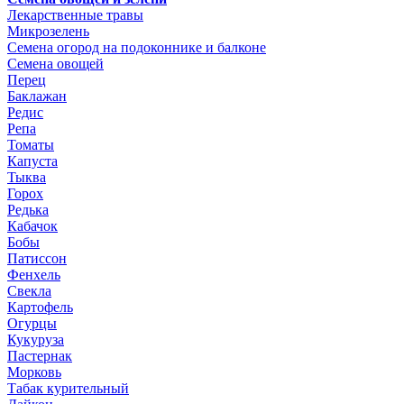
Лекарственные травы
Микрозелень
Семена огород на подоконнике и балконе
Семена овощей
Перец
Баклажан
Редис
Репа
Томаты
Капуста
Тыква
Горох
Редька
Кабачок
Бобы
Патиссон
Фенхель
Свекла
Картофель
Огурцы
Кукуруза
Пастернак
Морковь
Табак курительный