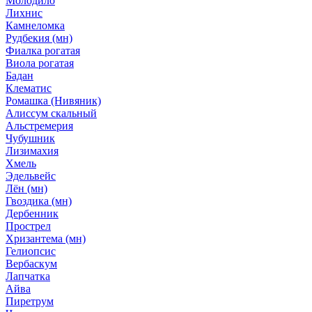
Молодило
Лихнис
Камнеломка
Рудбекия (мн)
Фиалка рогатая
Виола рогатая
Бадан
Клематис
Ромашка (Нивяник)
Алиссум скальный
Альстремерия
Чубушник
Лизимахия
Хмель
Эдельвейс
Лён (мн)
Гвоздика (мн)
Дербенник
Прострел
Хризантема (мн)
Гелиопсис
Вербаскум
Лапчатка
Айва
Пиретрум