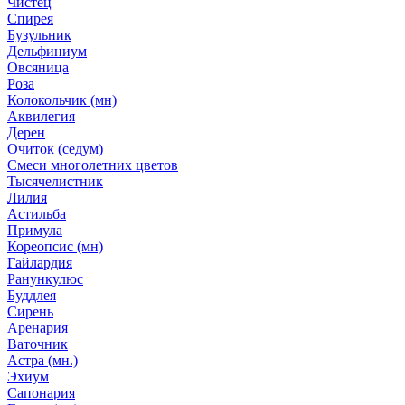
Чистец
Спирея
Бузульник
Дельфиниум
Овсяница
Роза
Колокольчик (мн)
Аквилегия
Дерен
Очиток (седум)
Смеси многолетних цветов
Тысячелистник
Лилия
Астильба
Примула
Кореопсис (мн)
Гайлардия
Ранункулюс
Буддлея
Сирень
Аренария
Ваточник
Астра (мн.)
Эхиум
Сапонария