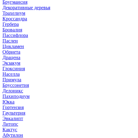
Бругмансия
Декоративные деревья
Трахелиум
Кроссандра
Гербера
Бровалия
Пассифлора
Паслен
Цикламен
Обриета
Драцена
Экзакум
Глоксиния
Населла
Примула
Бруссонетия
Делоникс
Пахиподиум
Юкка
Гортензия
Гаультерия
Эвкалипт
Литопс
Кактус
Абутилон