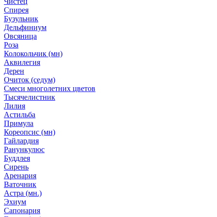
Чистец
Спирея
Бузульник
Дельфиниум
Овсяница
Роза
Колокольчик (мн)
Аквилегия
Дерен
Очиток (седум)
Смеси многолетних цветов
Тысячелистник
Лилия
Астильба
Примула
Кореопсис (мн)
Гайлардия
Ранункулюс
Буддлея
Сирень
Аренария
Ваточник
Астра (мн.)
Эхиум
Сапонария