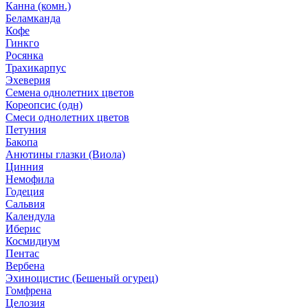
Канна (комн.)
Беламканда
Кофе
Гинкго
Росянка
Трахикарпус
Эхеверия
Семена однолетних цветов
Кореопсис (одн)
Смеси однолетних цветов
Петуния
Бакопа
Анютины глазки (Виола)
Цинния
Немофила
Годеция
Сальвия
Календула
Иберис
Космидиум
Пентас
Вербена
Эхиноцистис (Бешеный огурец)
Гомфрена
Целозия