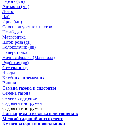
Герань (мн)
Анемона (мн)
Лотос
Чай
Ирис (мн)
Семена двулетних цветов
Незабудка
Маргаритка
Шток-роза (дв)
Колокольчик (дв)
Наперстянка
Ночная фиалка (Маттиола)
Рудбекия (дв)
Семена ягод
Ягоды
Клубника и земляника
Вишня
Семена газона и сидераты
Семена газона
Семена сидератов
Садовый инструмент
Садовый инструмент
Плоскорезы и извлекатели сорняков
Мелкий садовый инструмент
Культиваторы и пропольники