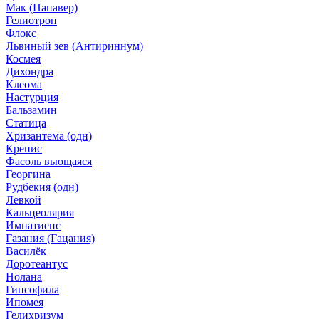
Мак (Папавер)
Гелиотроп
Флокс
Львиный зев (Антириннум)
Космея
Дихондра
Клеома
Настурция
Бальзамин
Статица
Хризантема (одн)
Крепис
Фасоль вьющаяся
Георгина
Рудбекия (одн)
Левкой
Кальцеолярия
Импатиенс
Газания (Гацания)
Василёк
Доротеантус
Нолана
Гипсофила
Ипомея
Гелихризум