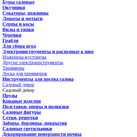
Буры садовые
Окучники
Секаторы, ножницы
Лопаты и мотыги
Серпы и косы
Вилы и тяпки
Черенки
Грабли
Для сбора ягод
Электроинструменты и расходные к ним
Ножницы-кусторезы
Другие электроинструменты
Триммеры
Леска для триммеров
Инструменты для посева газона
Садовый декор
Садовый декор
Пруды
Кованые изделия
Подставки, опоры и подвязки
Садовые фигуры
Сетки, решетки
Заборы, бордюры, покрытия
Садовые светильники
Декорирование поверхности почвы