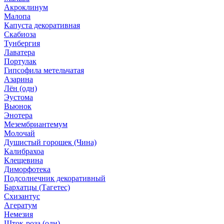
Акроклинум
Малопа
Капуста декоративная
Скабиоза
Тунбергия
Лаватера
Портулак
Гипсофила метельчатая
Азарина
Лён (одн)
Эустома
Вьюнок
Энотера
Мезембриантемум
Молочай
Душистый горошек (Чина)
Калибрахоа
Клещевина
Диморфотека
Подсолнечник декоративный
Бархатцы (Тагетес)
Схизантус
Агератум
Немезия
Шток-роза (одн)