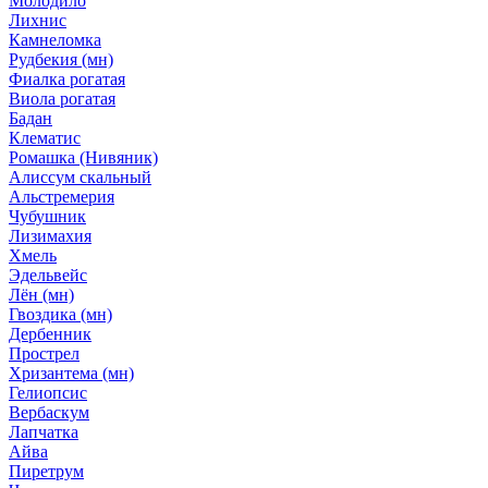
Молодило
Лихнис
Камнеломка
Рудбекия (мн)
Фиалка рогатая
Виола рогатая
Бадан
Клематис
Ромашка (Нивяник)
Алиссум скальный
Альстремерия
Чубушник
Лизимахия
Хмель
Эдельвейс
Лён (мн)
Гвоздика (мн)
Дербенник
Прострел
Хризантема (мн)
Гелиопсис
Вербаскум
Лапчатка
Айва
Пиретрум