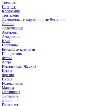
Тюльпан
Нарцисс
Крокосмия
Трителейя
Луковичные и корневищные Весенние
Люпин
Дельфиниум
Анемона
Амариллис
Ирис
Георгины
Бегония луковичная
Папоротник
Флокс
Астра
Купальница (Жарки)
Канна
Фрезия
Иксия
Колокольчик
Мальва
Овсянница
Лилейник
Лилия
Гладиолус