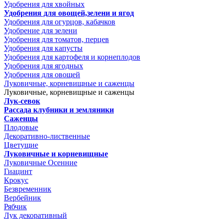
Удобрения для хвойных
Удобрения для овощей,зелени и ягод
Удобрения для огурцов, кабачков
Удобрение для зелени
Удобрения для томатов, перцев
Удобрения для капусты
Удобрения для картофеля и корнеплодов
Удобрения для ягодных
Удобрения для овощей
Луковичные, корневищные и саженцы
Луковичные, корневищные и саженцы
Лук-севок
Рассада клубники и земляники
Саженцы
Плодовые
Декоративно-лиственные
Цветущие
Луковичные и корневищные
Луковичные Осенние
Гиацинт
Крокус
Безвременник
Вербейник
Рябчик
Лук декоративный