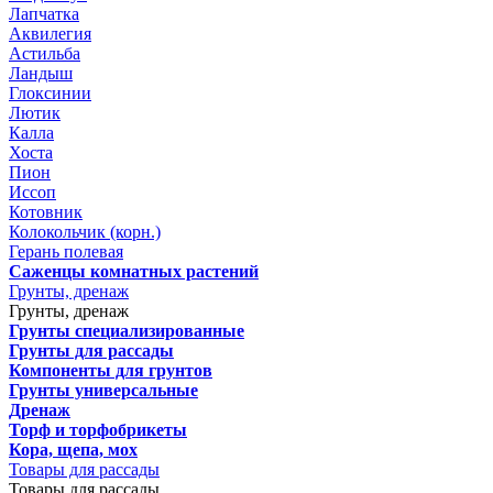
Лапчатка
Аквилегия
Астильба
Ландыш
Глоксинии
Лютик
Калла
Хоста
Пион
Иссоп
Котовник
Колокольчик (корн.)
Герань полевая
Саженцы комнатных растений
Грунты, дренаж
Грунты, дренаж
Грунты специализированные
Грунты для рассады
Компоненты для грунтов
Грунты универсальные
Дренаж
Торф и торфобрикеты
Кора, щепа, мох
Товары для рассады
Товары для рассады