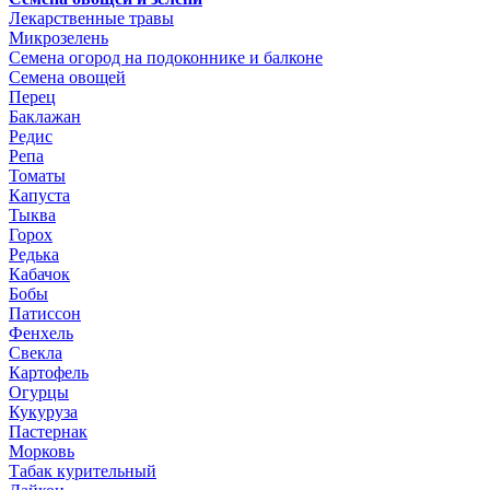
Лекарственные травы
Микрозелень
Семена огород на подоконнике и балконе
Семена овощей
Перец
Баклажан
Редис
Репа
Томаты
Капуста
Тыква
Горох
Редька
Кабачок
Бобы
Патиссон
Фенхель
Свекла
Картофель
Огурцы
Кукуруза
Пастернак
Морковь
Табак курительный