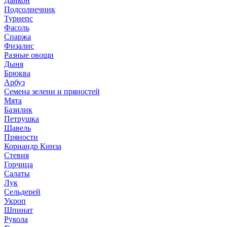
Дайкон
Подсолнечник
Турнепс
Фасоль
Спаржа
Физалис
Разные овощи
Дыня
Брюква
Арбуз
Семена зелени и пряностей
Мята
Базилик
Петрушка
Щавель
Пряности
Кориандр Кинза
Стевия
Горчица
Салаты
Лук
Сельдерей
Укроп
Шпинат
Рукола