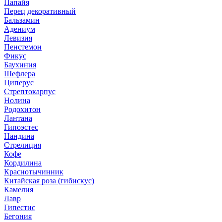
Папайя
Перец декоративный
Бальзамин
Адениум
Левизия
Пенстемон
Фикус
Баухиния
Шефлера
Циперус
Стрептокарпус
Нолина
Родохитон
Лантана
Гипоэстес
Нандина
Стрелиция
Кофе
Кордилина
Краснотычинник
Китайская роза (гибискус)
Камелия
Лавр
Гипестис
Бегония