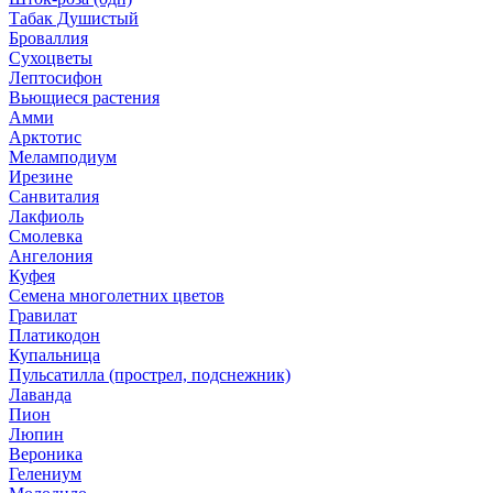
Табак Душистый
Броваллия
Сухоцветы
Лептосифон
Вьющиеся растения
Амми
Арктотис
Меламподиум
Ирезине
Санвиталия
Лакфиоль
Смолевка
Ангелония
Куфея
Семена многолетних цветов
Гравилат
Платикодон
Купальница
Пульсатилла (прострел, подснежник)
Лаванда
Пион
Люпин
Вероника
Гелениум