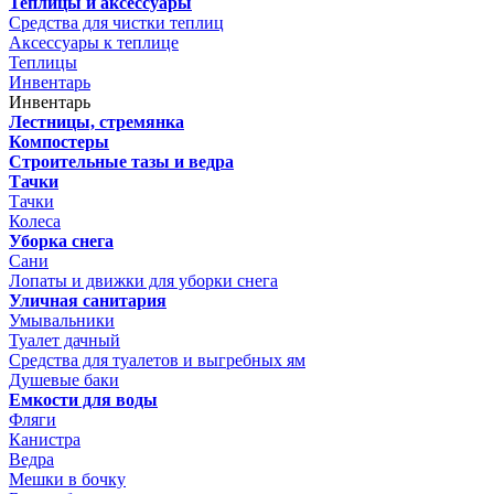
Теплицы и аксессуары
Средства для чистки теплиц
Аксессуары к теплице
Теплицы
Инвентарь
Инвентарь
Лестницы, стремянка
Компостеры
Строительные тазы и ведра
Тачки
Тачки
Колеса
Уборка снега
Сани
Лопаты и движки для уборки снега
Уличная санитария
Умывальники
Туалет дачный
Средства для туалетов и выгребных ям
Душевые баки
Емкости для воды
Фляги
Канистра
Ведра
Мешки в бочку