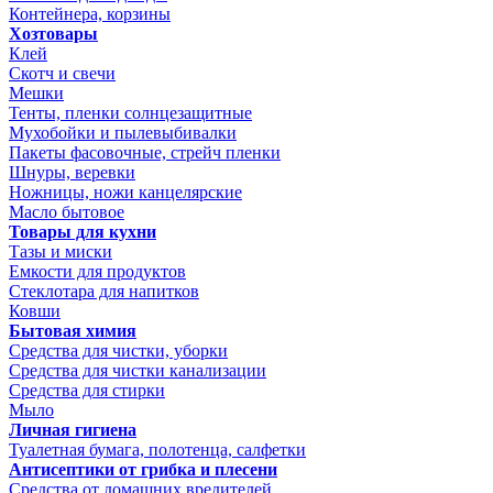
Контейнера, корзины
Хозтовары
Клей
Скотч и свечи
Мешки
Тенты, пленки солнцезащитные
Мухобойки и пылевыбивалки
Пакеты фасовочные, стрейч пленки
Шнуры, веревки
Ножницы, ножи канцелярские
Масло бытовое
Товары для кухни
Тазы и миски
Емкости для продуктов
Стеклотара для напитков
Ковши
Бытовая химия
Средства для чистки, уборки
Средства для чистки канализации
Средства для стирки
Мыло
Личная гигиена
Туалетная бумага, полотенца, салфетки
Антисептики от грибка и плесени
Средства от домашних вредителей