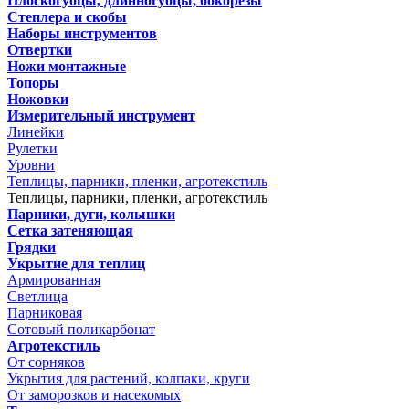
Плоскогубцы, длинногубцы, бокорезы
Степлера и скобы
Наборы инструментов
Отвертки
Ножи монтажные
Топоры
Ножовки
Измерительный инструмент
Линейки
Рулетки
Уровни
Теплицы, парники, пленки, агротекстиль
Теплицы, парники, пленки, агротекстиль
Парники, дуги, колышки
Сетка затеняющая
Грядки
Укрытие для теплиц
Армированная
Светлица
Парниковая
Сотовый поликарбонат
Агротекстиль
От сорняков
Укрытия для растений, колпаки, круги
От заморозков и насекомых