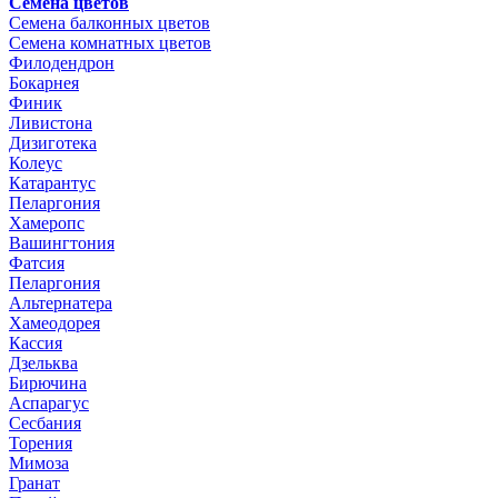
Семена цветов
Семена балконных цветов
Семена комнатных цветов
Филодендрон
Бокарнея
Финик
Ливистона
Дизиготека
Колеус
Катарантус
Пеларгония
Хамеропс
Вашингтония
Фатсия
Пеларгония
Альтернатера
Хамеодорея
Кассия
Дзельква
Бирючина
Аспарагус
Сесбания
Торения
Мимоза
Гранат