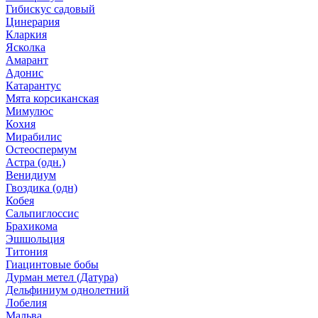
Гибискус садовый
Цинерария
Кларкия
Ясколка
Амарант
Адонис
Катарантус
Мята корсиканская
Мимулюс
Кохия
Мирабилис
Остеоспермум
Астра (одн.)
Венидиум
Гвоздика (одн)
Кобея
Сальпиглоссис
Брахикома
Эшшольция
Титония
Гиацинтовые бобы
Дурман метел (Датура)
Дельфиниум однолетний
Лобелия
Мальва