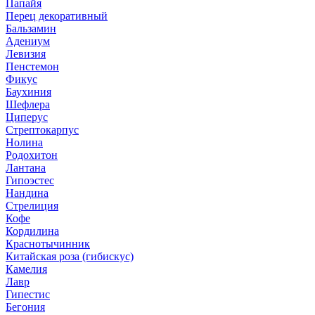
Папайя
Перец декоративный
Бальзамин
Адениум
Левизия
Пенстемон
Фикус
Баухиния
Шефлера
Циперус
Стрептокарпус
Нолина
Родохитон
Лантана
Гипоэстес
Нандина
Стрелиция
Кофе
Кордилина
Краснотычинник
Китайская роза (гибискус)
Камелия
Лавр
Гипестис
Бегония