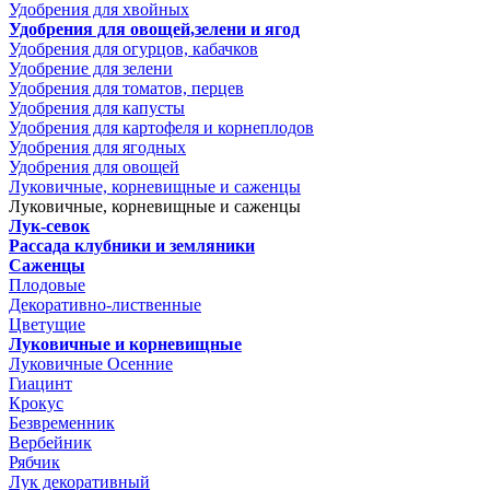
Удобрения для хвойных
Удобрения для овощей,зелени и ягод
Удобрения для огурцов, кабачков
Удобрение для зелени
Удобрения для томатов, перцев
Удобрения для капусты
Удобрения для картофеля и корнеплодов
Удобрения для ягодных
Удобрения для овощей
Луковичные, корневищные и саженцы
Луковичные, корневищные и саженцы
Лук-севок
Рассада клубники и земляники
Саженцы
Плодовые
Декоративно-лиственные
Цветущие
Луковичные и корневищные
Луковичные Осенние
Гиацинт
Крокус
Безвременник
Вербейник
Рябчик
Лук декоративный