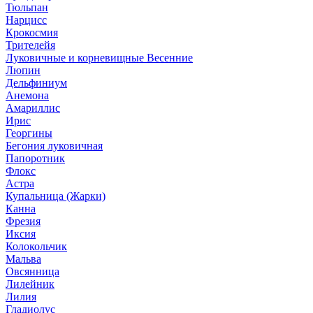
Тюльпан
Нарцисс
Крокосмия
Трителейя
Луковичные и корневищные Весенние
Люпин
Дельфиниум
Анемона
Амариллис
Ирис
Георгины
Бегония луковичная
Папоротник
Флокс
Астра
Купальница (Жарки)
Канна
Фрезия
Иксия
Колокольчик
Мальва
Овсянница
Лилейник
Лилия
Гладиолус