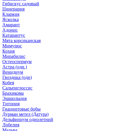
Гибискус садовый
Цинерария
Кларкия
Ясколка
Амарант
Адонис
Катарантус
Мята корсиканская
Мимулюс
Кохия
Мирабилис
Остеоспермум
Астра (одн.)
Венидиум
Гвоздика (одн)
Кобея
Сальпиглоссис
Брахикома
Эшшольция
Титония
Гиацинтовые бобы
Дурман метел (Датура)
Дельфиниум однолетний
Лобелия
Мальва