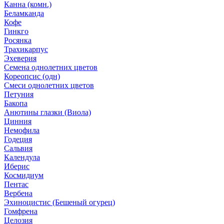
Канна (комн.)
Беламканда
Кофе
Гинкго
Росянка
Трахикарпус
Эхеверия
Семена однолетних цветов
Кореопсис (одн)
Смеси однолетних цветов
Петуния
Бакопа
Анютины глазки (Виола)
Цинния
Немофила
Годеция
Сальвия
Календула
Иберис
Космидиум
Пентас
Вербена
Эхиноцистис (Бешеный огурец)
Гомфрена
Целозия