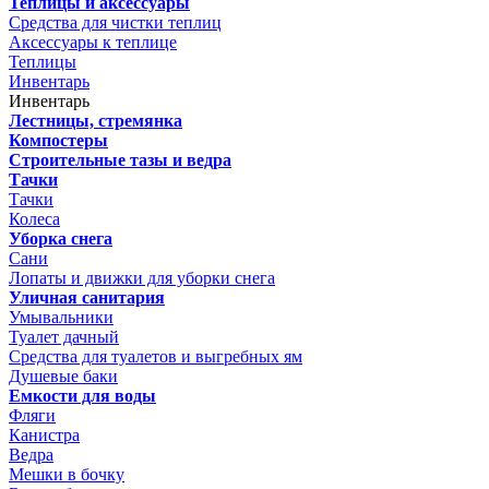
Теплицы и аксессуары
Средства для чистки теплиц
Аксессуары к теплице
Теплицы
Инвентарь
Инвентарь
Лестницы, стремянка
Компостеры
Строительные тазы и ведра
Тачки
Тачки
Колеса
Уборка снега
Сани
Лопаты и движки для уборки снега
Уличная санитария
Умывальники
Туалет дачный
Средства для туалетов и выгребных ям
Душевые баки
Емкости для воды
Фляги
Канистра
Ведра
Мешки в бочку