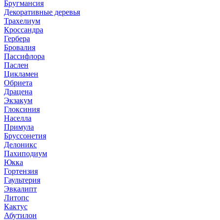
Бругмансия
Декоративные деревья
Трахелиум
Кроссандра
Гербера
Бровалия
Пассифлора
Паслен
Цикламен
Обриета
Драцена
Экзакум
Глоксиния
Населла
Примула
Бруссонетия
Делоникс
Пахиподиум
Юкка
Гортензия
Гаультерия
Эвкалипт
Литопс
Кактус
Абутилон