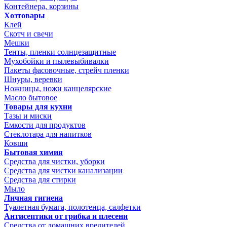
Контейнера, корзины
Хозтовары
Клей
Скотч и свечи
Мешки
Тенты, пленки солнцезащитные
Мухобойки и пылевыбивалки
Пакеты фасовочные, стрейч пленки
Шнуры, веревки
Ножницы, ножи канцелярские
Масло бытовое
Товары для кухни
Тазы и миски
Емкости для продуктов
Стеклотара для напитков
Ковши
Бытовая химия
Средства для чистки, уборки
Средства для чистки канализации
Средства для стирки
Мыло
Личная гигиена
Туалетная бумага, полотенца, салфетки
Антисептики от грибка и плесени
Средства от домашних вредителей