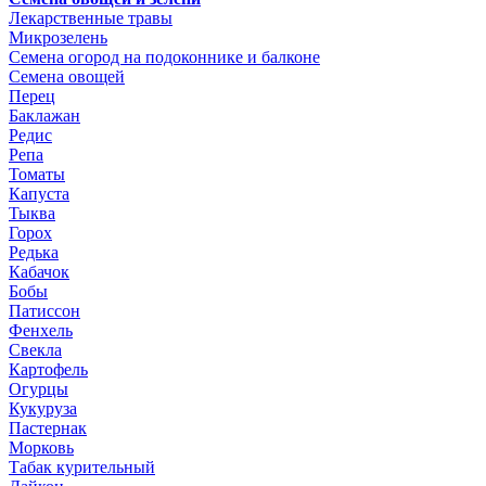
Лекарственные травы
Микрозелень
Семена огород на подоконнике и балконе
Семена овощей
Перец
Баклажан
Редис
Репа
Томаты
Капуста
Тыква
Горох
Редька
Кабачок
Бобы
Патиссон
Фенхель
Свекла
Картофель
Огурцы
Кукуруза
Пастернак
Морковь
Табак курительный