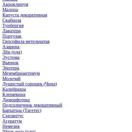
Акроклинум
Малопа
Капуста декоративная
Скабиоза
Тунбергия
Лаватера
Портулак
Гипсофила метельчатая
Азарина
Лён (одн)
Эустома
Вьюнок
Энотера
Мезембриантемум
Молочай
Душистый горошек (Чина)
Калибрахоа
Клещевина
Диморфотека
Подсолнечник декоративный
Бархатцы (Тагетес)
Схизантус
Агератум
Немезия
Шток-роза (одн)