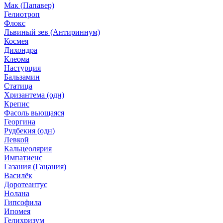
Мак (Папавер)
Гелиотроп
Флокс
Львиный зев (Антириннум)
Космея
Дихондра
Клеома
Настурция
Бальзамин
Статица
Хризантема (одн)
Крепис
Фасоль вьющаяся
Георгина
Рудбекия (одн)
Левкой
Кальцеолярия
Импатиенс
Газания (Гацания)
Василёк
Доротеантус
Нолана
Гипсофила
Ипомея
Гелихризум