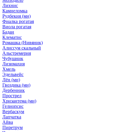
Молодило
Лихнис
Камнеломка
Рудбекия (мн)
Фиалка рогатая
Виола рогатая
Бадан
Клематис
Ромашка (Нивяник)
Алиссум скальный
Альстремерия
Чубушник
Лизимахия
Хмель
Эдельвейс
Лён (мн)
Гвоздика (мн)
Дербенник
Прострел
Хризантема (мн)
Гелиопсис
Вербаскум
Лапчатка
Айва
Пиретрум