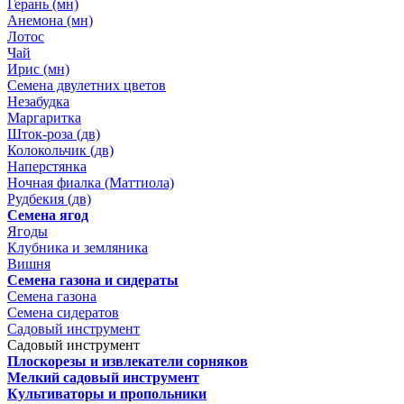
Герань (мн)
Анемона (мн)
Лотос
Чай
Ирис (мн)
Семена двулетних цветов
Незабудка
Маргаритка
Шток-роза (дв)
Колокольчик (дв)
Наперстянка
Ночная фиалка (Маттиола)
Рудбекия (дв)
Семена ягод
Ягоды
Клубника и земляника
Вишня
Семена газона и сидераты
Семена газона
Семена сидератов
Садовый инструмент
Садовый инструмент
Плоскорезы и извлекатели сорняков
Мелкий садовый инструмент
Культиваторы и пропольники