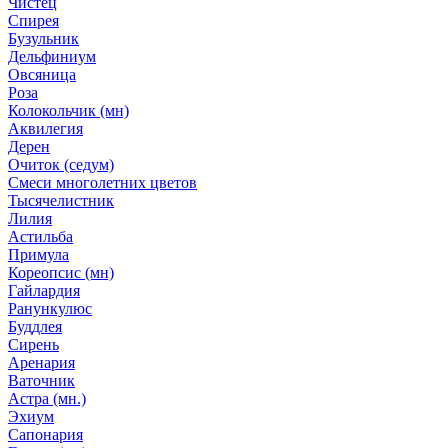
Чистец
Спирея
Бузульник
Дельфиниум
Овсяница
Роза
Колокольчик (мн)
Аквилегия
Дерен
Очиток (седум)
Смеси многолетних цветов
Тысячелистник
Лилия
Астильба
Примула
Кореопсис (мн)
Гайлардия
Ранункулюс
Буддлея
Сирень
Аренария
Ваточник
Астра (мн.)
Эхиум
Сапонария