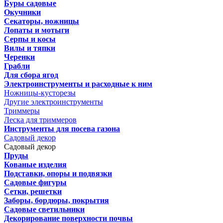
Буры садовые
Окучники
Секаторы, ножницы
Лопаты и мотыги
Серпы и косы
Вилы и тяпки
Черенки
Грабли
Для сбора ягод
Электроинструменты и расходные к ним
Ножницы-кусторезы
Другие электроинструменты
Триммеры
Леска для триммеров
Инструменты для посева газона
Садовый декор
Садовый декор
Пруды
Кованые изделия
Подставки, опоры и подвязки
Садовые фигуры
Сетки, решетки
Заборы, бордюры, покрытия
Садовые светильники
Декорирование поверхности почвы