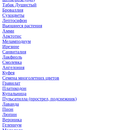
Табак Душистый
Броваллия
Сухоцветы
Лептосифон
Вьющиеся растения
Амми
Арктотис
Меламподиум
Ирезине
Санвиталия
Лакфиоль
Смолевка
Ангелония
Куфея
Семена многолетних цветов
Гравилат
Платикодон
Купальница
Пульсатилла (прострел, подснежник)
Лаванда
Пион
Люпин
Вероника
Гелениум