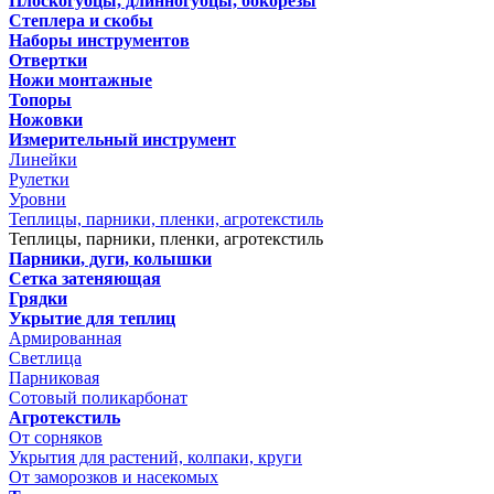
Плоскогубцы, длинногубцы, бокорезы
Степлера и скобы
Наборы инструментов
Отвертки
Ножи монтажные
Топоры
Ножовки
Измерительный инструмент
Линейки
Рулетки
Уровни
Теплицы, парники, пленки, агротекстиль
Теплицы, парники, пленки, агротекстиль
Парники, дуги, колышки
Сетка затеняющая
Грядки
Укрытие для теплиц
Армированная
Светлица
Парниковая
Сотовый поликарбонат
Агротекстиль
От сорняков
Укрытия для растений, колпаки, круги
От заморозков и насекомых