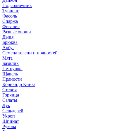
Дайкон
Подсолнечник
Турнепс
Фасоль
Спаржа
Физалис
Разные овощи
Дыня
Брюква
Арбуз
Семена зелени и пряностей
Мята
Базилик
Петрушка
Щавель
Пряности
Кориандр Кинза
Стевия
Горчица
Салаты
Лук
Сельдерей
Укроп
Шпинат
Рукола