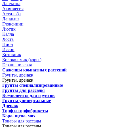
Лапчатка
Аквилегия
Астильба
Ландыш
Глоксинии
Лютик
Калла
Хоста
Пион
Иссоп
Котовник
Колокольчик (корн.)
Герань полевая
Саженцы комнатных растений
Грунты, дренаж
Грунты, дренаж
Грунты специализированные
Грунты для рассады
Компоненты для грунтов
Грунты универсальные
Дренаж
Торф и торфобрикеты
Кора, щепа, мох
Товары для рассады
Товары для рассады