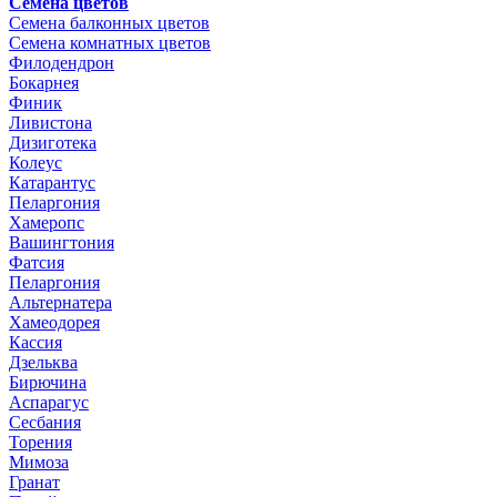
Семена цветов
Семена балконных цветов
Семена комнатных цветов
Филодендрон
Бокарнея
Финик
Ливистона
Дизиготека
Колеус
Катарантус
Пеларгония
Хамеропс
Вашингтония
Фатсия
Пеларгония
Альтернатера
Хамеодорея
Кассия
Дзельква
Бирючина
Аспарагус
Сесбания
Торения
Мимоза
Гранат