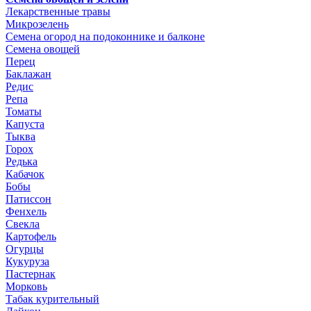
Лекарственные травы
Микрозелень
Семена огород на подоконнике и балконе
Семена овощей
Перец
Баклажан
Редис
Репа
Томаты
Капуста
Тыква
Горох
Редька
Кабачок
Бобы
Патиссон
Фенхель
Свекла
Картофель
Огурцы
Кукуруза
Пастернак
Морковь
Табак курительный