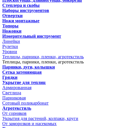
Плоскогубцы, длинногубцы, бокорезы
Степлера и скобы
Наборы инструментов
Отвертки
Ножи монтажные
Топоры
Ножовки
Измерительный инструмент
Линейки
Рулетки
Уровни
Теплицы, парники, пленки, агротекстиль
Теплицы, парники, пленки, агротекстиль
Парники, дуги, колышки
Сетка затеняющая
Грядки
Укрытие для теплиц
Армированная
Светлица
Парниковая
Сотовый поликарбонат
Агротекстиль
От сорняков
Укрытия для растений, колпаки, круги
От заморозков и насекомых