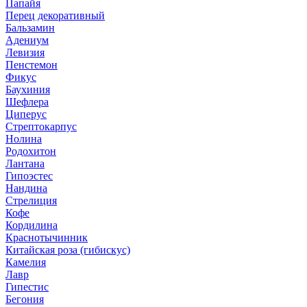
Папайя
Перец декоративный
Бальзамин
Адениум
Левизия
Пенстемон
Фикус
Баухиния
Шефлера
Циперус
Стрептокарпус
Нолина
Родохитон
Лантана
Гипоэстес
Нандина
Стрелиция
Кофе
Кордилина
Краснотычинник
Китайская роза (гибискус)
Камелия
Лавр
Гипестис
Бегония