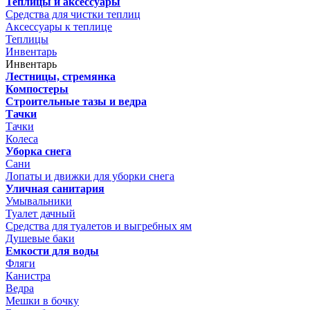
Теплицы и аксессуары
Средства для чистки теплиц
Аксессуары к теплице
Теплицы
Инвентарь
Инвентарь
Лестницы, стремянка
Компостеры
Строительные тазы и ведра
Тачки
Тачки
Колеса
Уборка снега
Сани
Лопаты и движки для уборки снега
Уличная санитария
Умывальники
Туалет дачный
Средства для туалетов и выгребных ям
Душевые баки
Емкости для воды
Фляги
Канистра
Ведра
Мешки в бочку