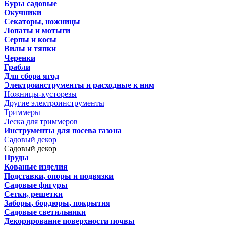
Буры садовые
Окучники
Секаторы, ножницы
Лопаты и мотыги
Серпы и косы
Вилы и тяпки
Черенки
Грабли
Для сбора ягод
Электроинструменты и расходные к ним
Ножницы-кусторезы
Другие электроинструменты
Триммеры
Леска для триммеров
Инструменты для посева газона
Садовый декор
Садовый декор
Пруды
Кованые изделия
Подставки, опоры и подвязки
Садовые фигуры
Сетки, решетки
Заборы, бордюры, покрытия
Садовые светильники
Декорирование поверхности почвы