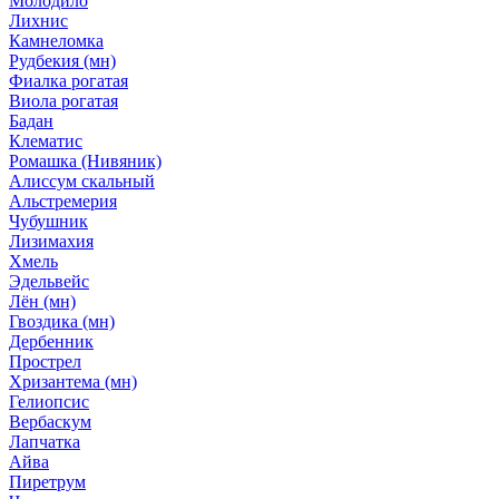
Молодило
Лихнис
Камнеломка
Рудбекия (мн)
Фиалка рогатая
Виола рогатая
Бадан
Клематис
Ромашка (Нивяник)
Алиссум скальный
Альстремерия
Чубушник
Лизимахия
Хмель
Эдельвейс
Лён (мн)
Гвоздика (мн)
Дербенник
Прострел
Хризантема (мн)
Гелиопсис
Вербаскум
Лапчатка
Айва
Пиретрум