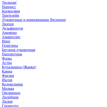
Тюльпан
Нарцисс
Крокосмия
Трителейя
Луковичные и корневищные Весенние
Люпин
Дельфиниум
Анемона
Амариллис
Ирис
Георгины
Бегония луковичная
Папоротник
Флокс
Астра
Купальница (Жарки)
Канна
Фрезия
Иксия
Колокольчик
Мальва
Овсянница
Лилейник
Лилия
Гладиолус