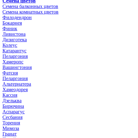
Семена цветов
Семена балконных цветов
Семена комнатных цветов
Филодендрон
Бокарнея
Финик
Ливистона
Дизиготека
Колеус
Катарантус
Пеларгония
Хамеропс
Вашингтония
Фатсия
Пеларгония
Альтернатера
Хамеодорея
Кассия
Дзельква
Бирючина
Аспарагус
Сесбания
Торения
Мимоза
Гранат