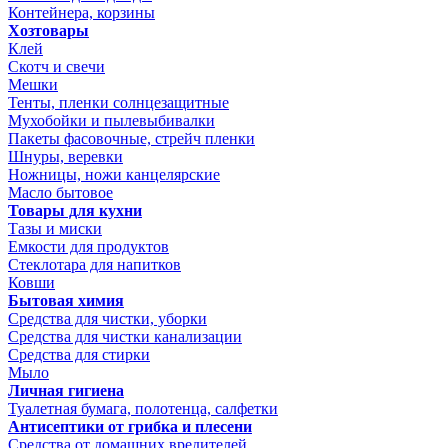
Контейнера, корзины
Хозтовары
Клей
Скотч и свечи
Мешки
Тенты, пленки солнцезащитные
Мухобойки и пылевыбивалки
Пакеты фасовочные, стрейч пленки
Шнуры, веревки
Ножницы, ножи канцелярские
Масло бытовое
Товары для кухни
Тазы и миски
Емкости для продуктов
Стеклотара для напитков
Ковши
Бытовая химия
Средства для чистки, уборки
Средства для чистки канализации
Средства для стирки
Мыло
Личная гигиена
Туалетная бумага, полотенца, салфетки
Антисептики от грибка и плесени
Средства от домашних вредителей