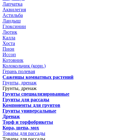
Лапчатка
Аквилегия
Астильба
Ландыш
Глоксинии
Лютик
Калла
Хоста
Пион
Иссоп
Котовник
Колокольчик (корн.)
Герань полевая
Саженцы комнатных растений
Грунты, дренаж
Грунты, дренаж
Грунты специализированные
Грунты для рассады
Компоненты для грунтов
Грунты универсальные
Дренаж
Торф и торфобрикеты
Кора, щепа, мох
Товары для рассады
Товары для рассады