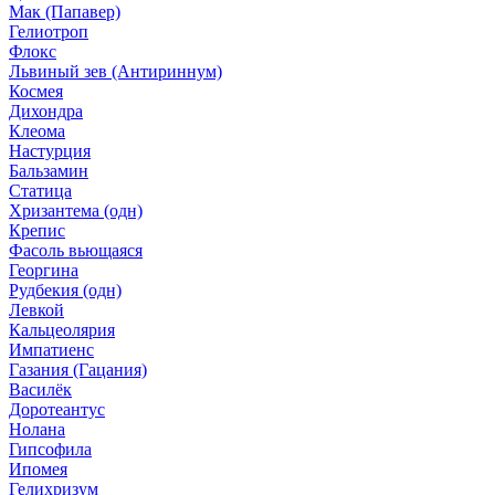
Мак (Папавер)
Гелиотроп
Флокс
Львиный зев (Антириннум)
Космея
Дихондра
Клеома
Настурция
Бальзамин
Статица
Хризантема (одн)
Крепис
Фасоль вьющаяся
Георгина
Рудбекия (одн)
Левкой
Кальцеолярия
Импатиенс
Газания (Гацания)
Василёк
Доротеантус
Нолана
Гипсофила
Ипомея
Гелихризум