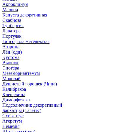
Акроклинум
Малопа
Капуста декоративная
Скабиоза
Тунбергия
Лаватера
Портулак
Гипсофила метельчатая
Азарина
Лён (одн)
Эустома
Вьюнок
Энотера
Мезембриантемум
Молочай
Душистый горошек (Чина)
Калибрахоа
Клещевина
Диморфотека
Подсолнечник декоративный
Бархатцы (Тагетес)
Схизантус
Агератум
Немезия
Шток-роза (одн)