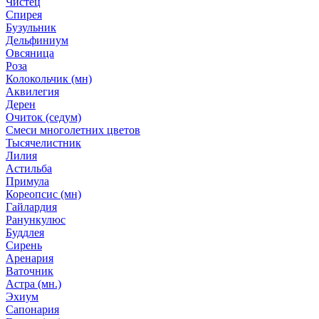
Чистец
Спирея
Бузульник
Дельфиниум
Овсяница
Роза
Колокольчик (мн)
Аквилегия
Дерен
Очиток (седум)
Смеси многолетних цветов
Тысячелистник
Лилия
Астильба
Примула
Кореопсис (мн)
Гайлардия
Ранункулюс
Буддлея
Сирень
Аренария
Ваточник
Астра (мн.)
Эхиум
Сапонария