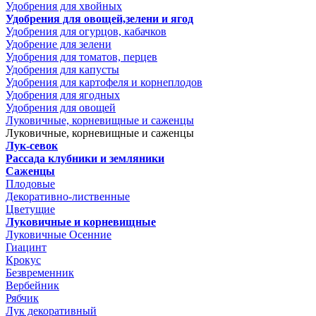
Удобрения для хвойных
Удобрения для овощей,зелени и ягод
Удобрения для огурцов, кабачков
Удобрение для зелени
Удобрения для томатов, перцев
Удобрения для капусты
Удобрения для картофеля и корнеплодов
Удобрения для ягодных
Удобрения для овощей
Луковичные, корневищные и саженцы
Луковичные, корневищные и саженцы
Лук-севок
Рассада клубники и земляники
Саженцы
Плодовые
Декоративно-лиственные
Цветущие
Луковичные и корневищные
Луковичные Осенние
Гиацинт
Крокус
Безвременник
Вербейник
Рябчик
Лук декоративный