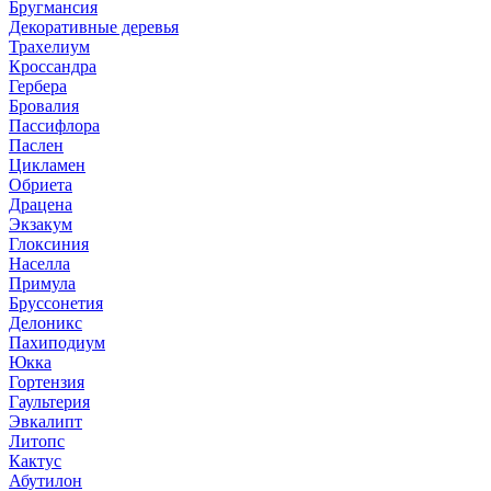
Бругмансия
Декоративные деревья
Трахелиум
Кроссандра
Гербера
Бровалия
Пассифлора
Паслен
Цикламен
Обриета
Драцена
Экзакум
Глоксиния
Населла
Примула
Бруссонетия
Делоникс
Пахиподиум
Юкка
Гортензия
Гаультерия
Эвкалипт
Литопс
Кактус
Абутилон