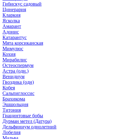
Гибискус садовый
Цинерария
Кларкия
Ясколка
Амарант
Адонис
Катарантус
Мята корсиканская
Мимулюс
Кохия
Мирабилис
Остеоспермум
Астра (одн.)
Венидиум
Гвоздика (одн)
Кобея
Сальпиглоссис
Брахикома
Эшшольция
Титония
Гиацинтовые бобы
Дурман метел (Датура)
Дельфиниум однолетний
Лобелия
Мальва