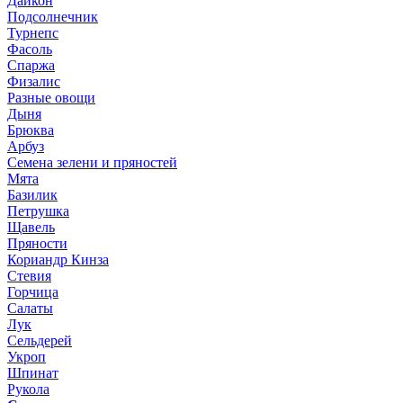
Дайкон
Подсолнечник
Турнепс
Фасоль
Спаржа
Физалис
Разные овощи
Дыня
Брюква
Арбуз
Семена зелени и пряностей
Мята
Базилик
Петрушка
Щавель
Пряности
Кориандр Кинза
Стевия
Горчица
Салаты
Лук
Сельдерей
Укроп
Шпинат
Рукола