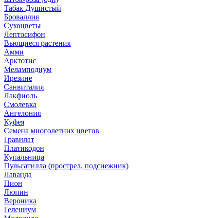
Табак Душистый
Броваллия
Сухоцветы
Лептосифон
Вьющиеся растения
Амми
Арктотис
Меламподиум
Ирезине
Санвиталия
Лакфиоль
Смолевка
Ангелония
Куфея
Семена многолетних цветов
Гравилат
Платикодон
Купальница
Пульсатилла (прострел, подснежник)
Лаванда
Пион
Люпин
Вероника
Гелениум