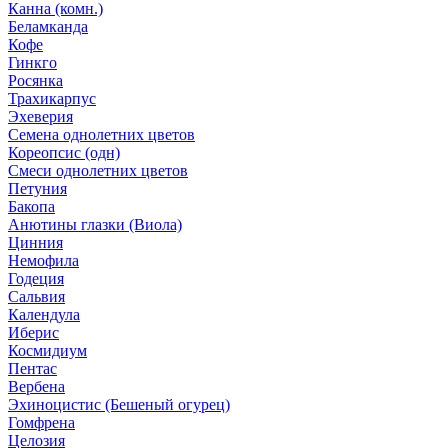
Канна (комн.)
Беламканда
Кофе
Гинкго
Росянка
Трахикарпус
Эхеверия
Семена однолетних цветов
Кореопсис (одн)
Смеси однолетних цветов
Петуния
Бакопа
Анютины глазки (Виола)
Цинния
Немофила
Годеция
Сальвия
Календула
Иберис
Космидиум
Пентас
Вербена
Эхиноцистис (Бешеный огурец)
Гомфрена
Целозия