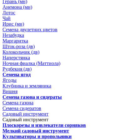
Герань (мн)
Анемона (мн)
Лотос
Чай
Ирис (мн)
Семена двулетних цветов
Незабудка
Маргаритка
Шток-роза (дв)
Колокольчик (дв)
Наперстянка
Ночная фиалка (Маттиола)
Рудбекия (дв)
Семена ягод
Ягоды
Клубника и земляника
Вишня
Семена газона и сидераты
Семена газона
Семена сидератов
Садовый инструмент
Садовый инструмент
Плоскорезы и извлекатели сорняков
Мелкий садовый инструмент
Культиваторы и пропольники