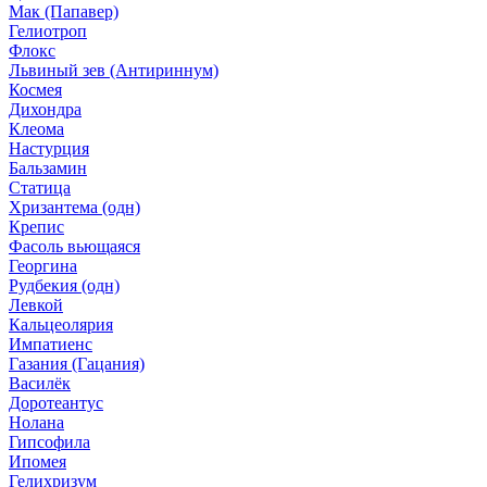
Мак (Папавер)
Гелиотроп
Флокс
Львиный зев (Антириннум)
Космея
Дихондра
Клеома
Настурция
Бальзамин
Статица
Хризантема (одн)
Крепис
Фасоль вьющаяся
Георгина
Рудбекия (одн)
Левкой
Кальцеолярия
Импатиенс
Газания (Гацания)
Василёк
Доротеантус
Нолана
Гипсофила
Ипомея
Гелихризум