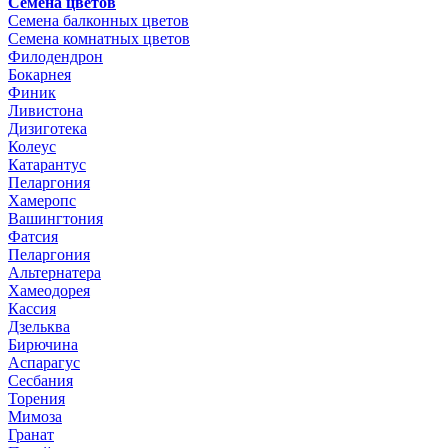
Семена цветов
Семена балконных цветов
Семена комнатных цветов
Филодендрон
Бокарнея
Финик
Ливистона
Дизиготека
Колеус
Катарантус
Пеларгония
Хамеропс
Вашингтония
Фатсия
Пеларгония
Альтернатера
Хамеодорея
Кассия
Дзельква
Бирючина
Аспарагус
Сесбания
Торения
Мимоза
Гранат