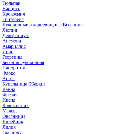
Тюльпан
Нарцисс
Крокосмия
Трителейя
Луковичные и корневищные Весенние
Люпин
Дельфиниум
Анемона
Амариллис
Ирис
Георгины
Бегония луковичная
Папоротник
Флокс
Астра
Купальница (Жарки)
Канна
Фрезия
Иксия
Колокольчик
Мальва
Овсянница
Лилейник
Лилия
Гладиолус