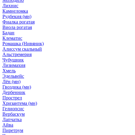
Молодило
Лихнис
Камнеломка
Рудбекия (мн)
Фиалка рогатая
Виола рогатая
Бадан
Клематис
Ромашка (Нивяник)
Алиссум скальный
Альстремерия
Чубушник
Лизимахия
Хмель
Эдельвейс
Лён (мн)
Гвоздика (мн)
Дербенник
Прострел
Хризантема (мн)
Гелиопсис
Вербаскум
Лапчатка
Айва
Пиретрум