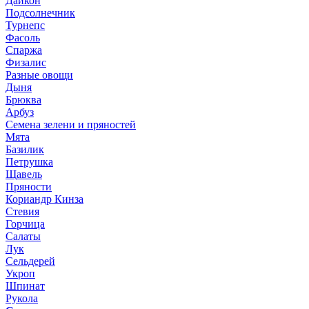
Дайкон
Подсолнечник
Турнепс
Фасоль
Спаржа
Физалис
Разные овощи
Дыня
Брюква
Арбуз
Семена зелени и пряностей
Мята
Базилик
Петрушка
Щавель
Пряности
Кориандр Кинза
Стевия
Горчица
Салаты
Лук
Сельдерей
Укроп
Шпинат
Рукола