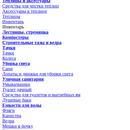
Теплицы и аксессуары
Средства для чистки теплиц
Аксессуары к теплице
Теплицы
Инвентарь
Инвентарь
Лестницы, стремянка
Компостеры
Строительные тазы и ведра
Тачки
Тачки
Колеса
Уборка снега
Сани
Лопаты и движки для уборки снега
Уличная санитария
Умывальники
Туалет дачный
Средства для туалетов и выгребных ям
Душевые баки
Емкости для воды
Фляги
Канистра
Ведра
Мешки в бочку