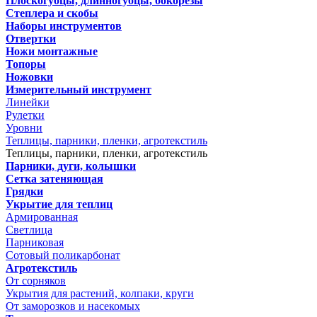
Плоскогубцы, длинногубцы, бокорезы
Степлера и скобы
Наборы инструментов
Отвертки
Ножи монтажные
Топоры
Ножовки
Измерительный инструмент
Линейки
Рулетки
Уровни
Теплицы, парники, пленки, агротекстиль
Теплицы, парники, пленки, агротекстиль
Парники, дуги, колышки
Сетка затеняющая
Грядки
Укрытие для теплиц
Армированная
Светлица
Парниковая
Сотовый поликарбонат
Агротекстиль
От сорняков
Укрытия для растений, колпаки, круги
От заморозков и насекомых