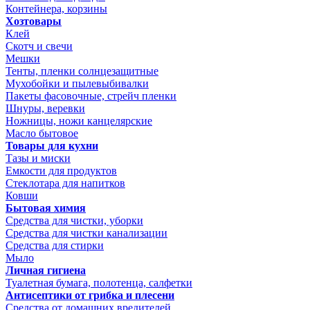
Контейнера, корзины
Хозтовары
Клей
Скотч и свечи
Мешки
Тенты, пленки солнцезащитные
Мухобойки и пылевыбивалки
Пакеты фасовочные, стрейч пленки
Шнуры, веревки
Ножницы, ножи канцелярские
Масло бытовое
Товары для кухни
Тазы и миски
Емкости для продуктов
Стеклотара для напитков
Ковши
Бытовая химия
Средства для чистки, уборки
Средства для чистки канализации
Средства для стирки
Мыло
Личная гигиена
Туалетная бумага, полотенца, салфетки
Антисептики от грибка и плесени
Средства от домашних вредителей