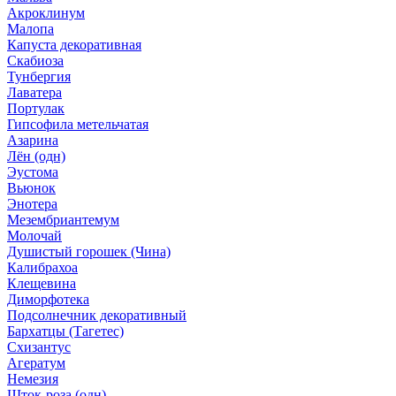
Акроклинум
Малопа
Капуста декоративная
Скабиоза
Тунбергия
Лаватера
Портулак
Гипсофила метельчатая
Азарина
Лён (одн)
Эустома
Вьюнок
Энотера
Мезембриантемум
Молочай
Душистый горошек (Чина)
Калибрахоа
Клещевина
Диморфотека
Подсолнечник декоративный
Бархатцы (Тагетес)
Схизантус
Агератум
Немезия
Шток-роза (одн)