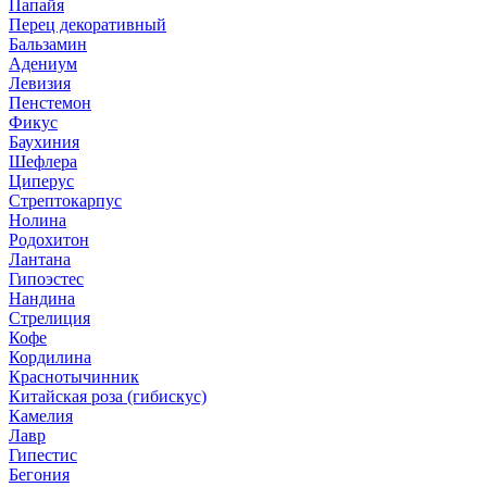
Папайя
Перец декоративный
Бальзамин
Адениум
Левизия
Пенстемон
Фикус
Баухиния
Шефлера
Циперус
Стрептокарпус
Нолина
Родохитон
Лантана
Гипоэстес
Нандина
Стрелиция
Кофе
Кордилина
Краснотычинник
Китайская роза (гибискус)
Камелия
Лавр
Гипестис
Бегония