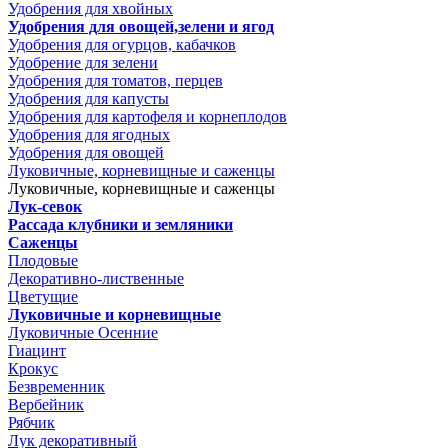
Удобрения для хвойных
Удобрения для овощей,зелени и ягод
Удобрения для огурцов, кабачков
Удобрение для зелени
Удобрения для томатов, перцев
Удобрения для капусты
Удобрения для картофеля и корнеплодов
Удобрения для ягодных
Удобрения для овощей
Луковичные, корневищные и саженцы
Луковичные, корневищные и саженцы
Лук-севок
Рассада клубники и земляники
Саженцы
Плодовые
Декоративно-лиственные
Цветущие
Луковичные и корневищные
Луковичные Осенние
Гиацинт
Крокус
Безвременник
Вербейник
Рябчик
Лук декоративный