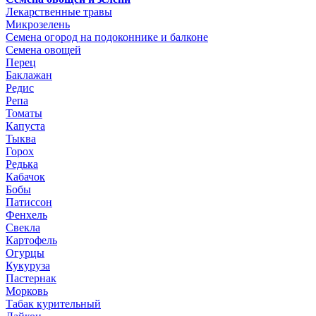
Лекарственные травы
Микрозелень
Семена огород на подоконнике и балконе
Семена овощей
Перец
Баклажан
Редис
Репа
Томаты
Капуста
Тыква
Горох
Редька
Кабачок
Бобы
Патиссон
Фенхель
Свекла
Картофель
Огурцы
Кукуруза
Пастернак
Морковь
Табак курительный