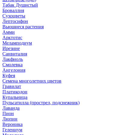
Табак Душистый
Броваллия
Сухоцветы
Лептосифон
Вьющиеся растения
Амми
Арктотис
Меламподиум
Ирезине
Санвиталия
Лакфиоль
Смолевка
Ангелония
Куфея
Семена многолетних цветов
Гравилат
Платикодон
Купальница
Пульсатилла (прострел, подснежник)
Лаванда
Пион
Люпин
Вероника
Гелениум