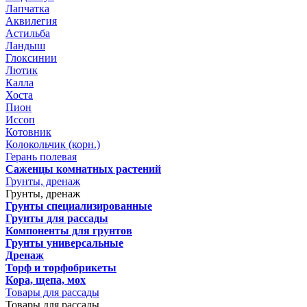
Лапчатка
Аквилегия
Астильба
Ландыш
Глоксинии
Лютик
Калла
Хоста
Пион
Иссоп
Котовник
Колокольчик (корн.)
Герань полевая
Саженцы комнатных растений
Грунты, дренаж
Грунты, дренаж
Грунты специализированные
Грунты для рассады
Компоненты для грунтов
Грунты универсальные
Дренаж
Торф и торфобрикеты
Кора, щепа, мох
Товары для рассады
Товары для рассады