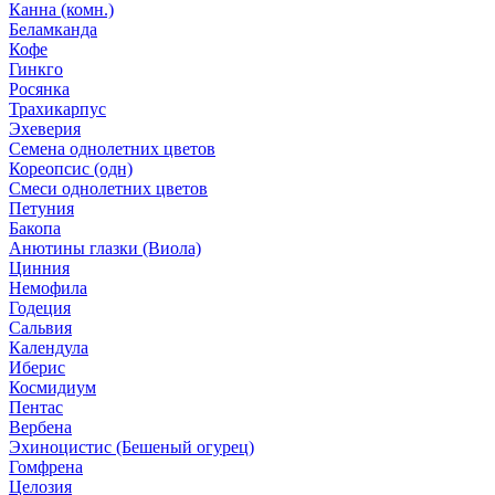
Канна (комн.)
Беламканда
Кофе
Гинкго
Росянка
Трахикарпус
Эхеверия
Семена однолетних цветов
Кореопсис (одн)
Смеси однолетних цветов
Петуния
Бакопа
Анютины глазки (Виола)
Цинния
Немофила
Годеция
Сальвия
Календула
Иберис
Космидиум
Пентас
Вербена
Эхиноцистис (Бешеный огурец)
Гомфрена
Целозия