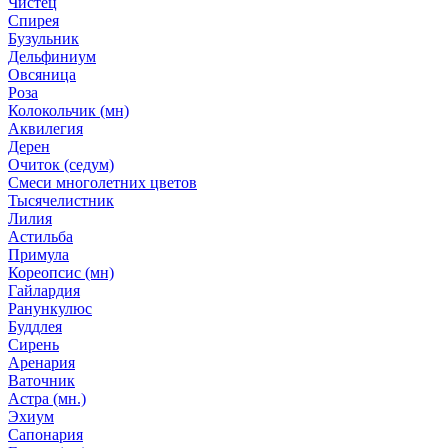
Чистец
Спирея
Бузульник
Дельфиниум
Овсяница
Роза
Колокольчик (мн)
Аквилегия
Дерен
Очиток (седум)
Смеси многолетних цветов
Тысячелистник
Лилия
Астильба
Примула
Кореопсис (мн)
Гайлардия
Ранункулюс
Буддлея
Сирень
Аренария
Ваточник
Астра (мн.)
Эхиум
Сапонария