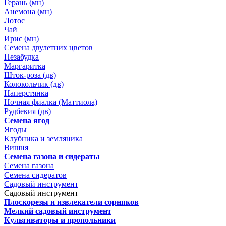
Герань (мн)
Анемона (мн)
Лотос
Чай
Ирис (мн)
Семена двулетних цветов
Незабудка
Маргаритка
Шток-роза (дв)
Колокольчик (дв)
Наперстянка
Ночная фиалка (Маттиола)
Рудбекия (дв)
Семена ягод
Ягоды
Клубника и земляника
Вишня
Семена газона и сидераты
Семена газона
Семена сидератов
Садовый инструмент
Садовый инструмент
Плоскорезы и извлекатели сорняков
Мелкий садовый инструмент
Культиваторы и пропольники