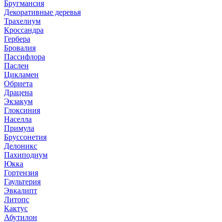
Бругмансия
Декоративные деревья
Трахелиум
Кроссандра
Гербера
Бровалия
Пассифлора
Паслен
Цикламен
Обриета
Драцена
Экзакум
Глоксиния
Населла
Примула
Бруссонетия
Делоникс
Пахиподиум
Юкка
Гортензия
Гаультерия
Эвкалипт
Литопс
Кактус
Абутилон