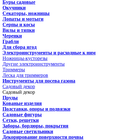
Буры садовые
Окучники
Секаторы, ножницы
Лопаты и мотыги
Серпы и косы
Вилы и тяпки
Черенки
Грабли
Для сбора ягод
Электроинструменты и расходные к ним
Ножницы-кусторезы
Другие электроинструменты
Триммеры
Леска для триммеров
Инструменты для посева газона
Садовый декор
Садовый декор
Пруды
Кованые изделия
Подставки, опоры и подвязки
Садовые фигуры
Сетки, решетки
Заборы, бордюры, покрытия
Садовые светильники
Декорирование поверхности почвы