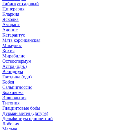
Гибискус садовый
Цинерария
Кларкия
Ясколка
Амарант
Адонис
Катарантус
Мята корсиканская
Мимулюс
Кохия
Мирабилис
Остеоспермум
Астра (одн.)
Венидиум
Гвоздика (одн)
Кобея
Сальпиглоссис
Брахикома
Эшшольция
Титония
Гиацинтовые бобы
Дурман метел (Датура)
Дельфиниум однолетний
Лобелия
Мальва