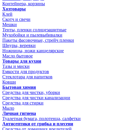
Контейнера, корзины
Хозтовары
Клей
Скотч и свечи
Мешки
Тенты, пленки солнцезащитные
Мухобойки и пылевыбивалки
Пакеты фасовочные, стрейч пленки
Шнуры, веревки
Ножницы, ножи канцелярские
Масло бытовое
Товары для кухни
Тазы и миски
Емкости для продуктов
Стеклотара для напитков
Ковши
Бытовая химия
Средства для чистки, уборки
Средства для чистки канализации
Средства для стирки
Мыло
Личная гигиена
Туалетная бумага, полотенца, салфетки
Антисептики от грибка и плесени
Средства от домашних вредителей