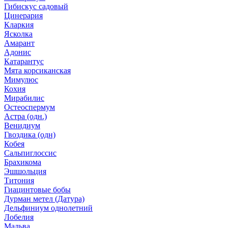
Гибискус садовый
Цинерария
Кларкия
Ясколка
Амарант
Адонис
Катарантус
Мята корсиканская
Мимулюс
Кохия
Мирабилис
Остеоспермум
Астра (одн.)
Венидиум
Гвоздика (одн)
Кобея
Сальпиглоссис
Брахикома
Эшшольция
Титония
Гиацинтовые бобы
Дурман метел (Датура)
Дельфиниум однолетний
Лобелия
Мальва