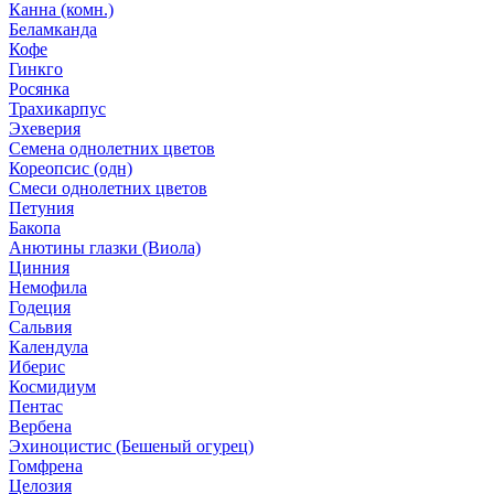
Канна (комн.)
Беламканда
Кофе
Гинкго
Росянка
Трахикарпус
Эхеверия
Семена однолетних цветов
Кореопсис (одн)
Смеси однолетних цветов
Петуния
Бакопа
Анютины глазки (Виола)
Цинния
Немофила
Годеция
Сальвия
Календула
Иберис
Космидиум
Пентас
Вербена
Эхиноцистис (Бешеный огурец)
Гомфрена
Целозия