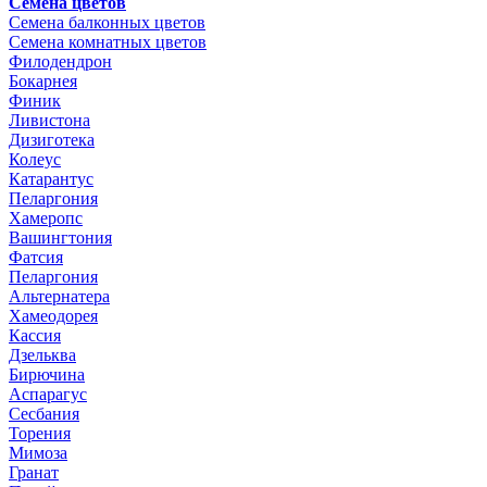
Семена цветов
Семена балконных цветов
Семена комнатных цветов
Филодендрон
Бокарнея
Финик
Ливистона
Дизиготека
Колеус
Катарантус
Пеларгония
Хамеропс
Вашингтония
Фатсия
Пеларгония
Альтернатера
Хамеодорея
Кассия
Дзельква
Бирючина
Аспарагус
Сесбания
Торения
Мимоза
Гранат