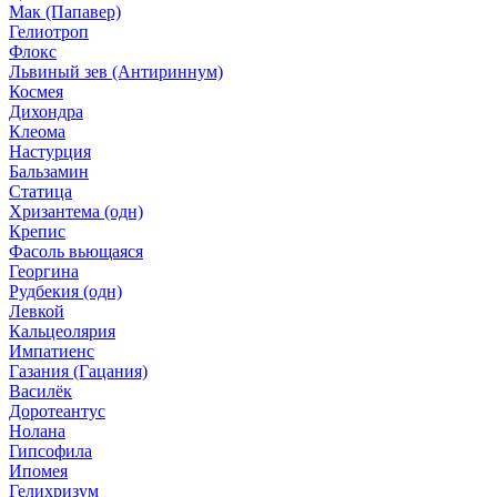
Мак (Папавер)
Гелиотроп
Флокс
Львиный зев (Антириннум)
Космея
Дихондра
Клеома
Настурция
Бальзамин
Статица
Хризантема (одн)
Крепис
Фасоль вьющаяся
Георгина
Рудбекия (одн)
Левкой
Кальцеолярия
Импатиенс
Газания (Гацания)
Василёк
Доротеантус
Нолана
Гипсофила
Ипомея
Гелихризум