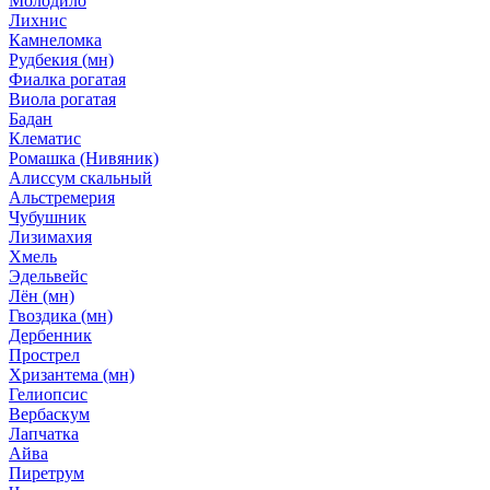
Молодило
Лихнис
Камнеломка
Рудбекия (мн)
Фиалка рогатая
Виола рогатая
Бадан
Клематис
Ромашка (Нивяник)
Алиссум скальный
Альстремерия
Чубушник
Лизимахия
Хмель
Эдельвейс
Лён (мн)
Гвоздика (мн)
Дербенник
Прострел
Хризантема (мн)
Гелиопсис
Вербаскум
Лапчатка
Айва
Пиретрум