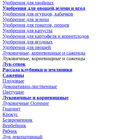
Удобрения для хвойных
Удобрения для овощей,зелени и ягод
Удобрения для огурцов, кабачков
Удобрение для зелени
Удобрения для томатов, перцев
Удобрения для капусты
Удобрения для картофеля и корнеплодов
Удобрения для ягодных
Удобрения для овощей
Луковичные, корневищные и саженцы
Луковичные, корневищные и саженцы
Лук-севок
Рассада клубники и земляники
Саженцы
Плодовые
Декоративно-лиственные
Цветущие
Луковичные и корневищные
Луковичные Осенние
Гиацинт
Крокус
Безвременник
Вербейник
Рябчик
Лук декоративный