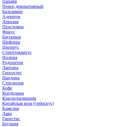
Папайя
Перец декоративный
Бальзамин
Адениум
Левизия
Пенстемон
Фикус
Баухиния
Шефлера
Циперус
Стрептокарпус
Нолина
Родохитон
Лантана
Гипоэстес
Нандина
Стрелиция
Кофе
Кордилина
Краснотычинник
Китайская роза (гибискус)
Камелия
Лавр
Гипестис
Бегония