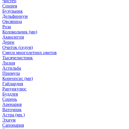
Чистец
Спирея
Бузульник
Дельфиниум
Овсяница
Роза
Колокольчик (мн)
Аквилегия
Дерен
Очиток (седум)
Смеси многолетних цветов
Тысячелистник
Лилия
Астильба
Примула
Кореопсис (мн)
Гайлардия
Ранункулюс
Буддлея
Сирень
Аренария
Ваточник
Астра (мн.)
Эхиум
Сапонария