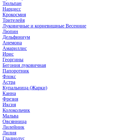
Тюльпан
Нарцисс
Крокосмия
Трителейя
Луковичные и корневищные Весенние
Люпин
Дельфиниум
Анемона
Амариллис
Ирис
Георгины
Бегония луковичная
Папоротник
Флокс
Астра
Купальница (Жарки)
Канна
Фрезия
Иксия
Колокольчик
Мальва
Овсянница
Лилейник
Лилия
Гладиолус