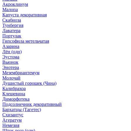
Акроклинум
Малопа
Капуста декоративная
Скабиоза
Тунбергия
Лаватера
Портулак
Гипсофила метельчатая
Азарина
Лён (одн)
Эустома
Вьюнок
Энотера
Мезембриантемум
Молочай
Душистый горошек (Чина)
Калибрахоа
Клещевина
Диморфотека
Подсолнечник декоративный
Бархатцы (Тагетес)
Схизантус
Агератум
Немезия
Шток-роза (одн)