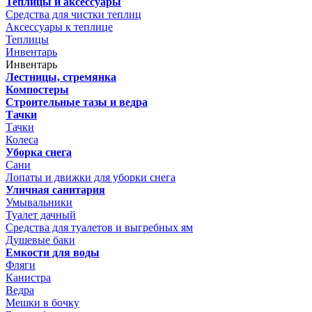
Теплицы и аксессуары
Средства для чистки теплиц
Аксессуары к теплице
Теплицы
Инвентарь
Инвентарь
Лестницы, стремянка
Компостеры
Строительные тазы и ведра
Тачки
Тачки
Колеса
Уборка снега
Сани
Лопаты и движки для уборки снега
Уличная санитария
Умывальники
Туалет дачный
Средства для туалетов и выгребных ям
Душевые баки
Емкости для воды
Фляги
Канистра
Ведра
Мешки в бочку