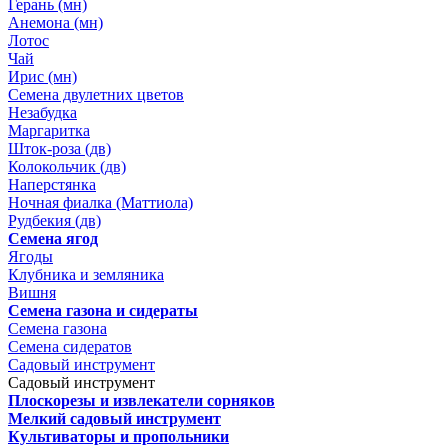
Герань (мн)
Анемона (мн)
Лотос
Чай
Ирис (мн)
Семена двулетних цветов
Незабудка
Маргаритка
Шток-роза (дв)
Колокольчик (дв)
Наперстянка
Ночная фиалка (Маттиола)
Рудбекия (дв)
Семена ягод
Ягоды
Клубника и земляника
Вишня
Семена газона и сидераты
Семена газона
Семена сидератов
Садовый инструмент
Садовый инструмент
Плоскорезы и извлекатели сорняков
Мелкий садовый инструмент
Культиваторы и пропольники