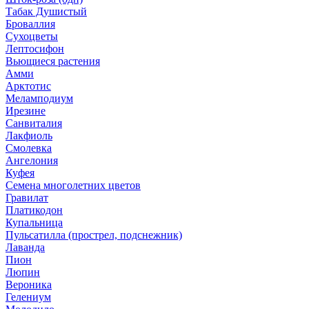
Табак Душистый
Броваллия
Сухоцветы
Лептосифон
Вьющиеся растения
Амми
Арктотис
Меламподиум
Ирезине
Санвиталия
Лакфиоль
Смолевка
Ангелония
Куфея
Семена многолетних цветов
Гравилат
Платикодон
Купальница
Пульсатилла (прострел, подснежник)
Лаванда
Пион
Люпин
Вероника
Гелениум