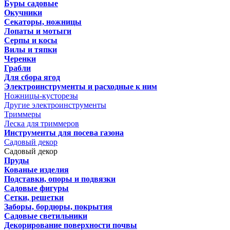
Буры садовые
Окучники
Секаторы, ножницы
Лопаты и мотыги
Серпы и косы
Вилы и тяпки
Черенки
Грабли
Для сбора ягод
Электроинструменты и расходные к ним
Ножницы-кусторезы
Другие электроинструменты
Триммеры
Леска для триммеров
Инструменты для посева газона
Садовый декор
Садовый декор
Пруды
Кованые изделия
Подставки, опоры и подвязки
Садовые фигуры
Сетки, решетки
Заборы, бордюры, покрытия
Садовые светильники
Декорирование поверхности почвы