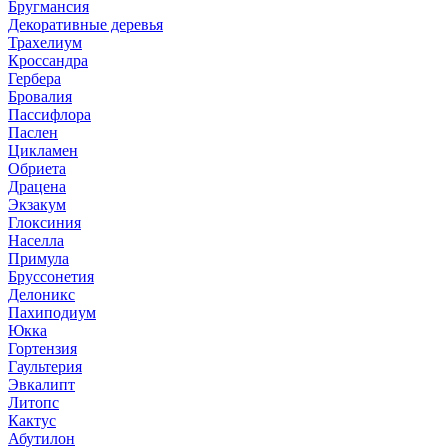
Бругмансия
Декоративные деревья
Трахелиум
Кроссандра
Гербера
Бровалия
Пассифлора
Паслен
Цикламен
Обриета
Драцена
Экзакум
Глоксиния
Населла
Примула
Бруссонетия
Делоникс
Пахиподиум
Юкка
Гортензия
Гаультерия
Эвкалипт
Литопс
Кактус
Абутилон