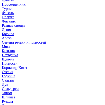
Дайкон
Подсолнечник
Турнепс
Фасоль
Спаржа
Физалис
Разные овощи
Дыня
Брюква
Арбуз
Семена зелени и пряностей
Мята
Базилик
Петрушка
Щавель
Пряности
Кориандр Кинза
Стевия
Горчица
Салаты
Лук
Сельдерей
Укроп
Шпинат
Рукола