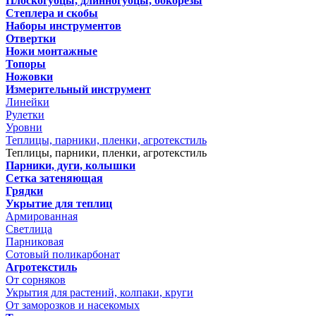
Плоскогубцы, длинногубцы, бокорезы
Степлера и скобы
Наборы инструментов
Отвертки
Ножи монтажные
Топоры
Ножовки
Измерительный инструмент
Линейки
Рулетки
Уровни
Теплицы, парники, пленки, агротекстиль
Теплицы, парники, пленки, агротекстиль
Парники, дуги, колышки
Сетка затеняющая
Грядки
Укрытие для теплиц
Армированная
Светлица
Парниковая
Сотовый поликарбонат
Агротекстиль
От сорняков
Укрытия для растений, колпаки, круги
От заморозков и насекомых