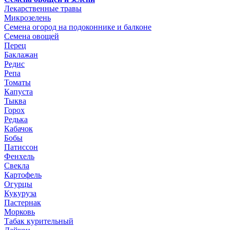
Лекарственные травы
Микрозелень
Семена огород на подоконнике и балконе
Семена овощей
Перец
Баклажан
Редис
Репа
Томаты
Капуста
Тыква
Горох
Редька
Кабачок
Бобы
Патиссон
Фенхель
Свекла
Картофель
Огурцы
Кукуруза
Пастернак
Морковь
Табак курительный