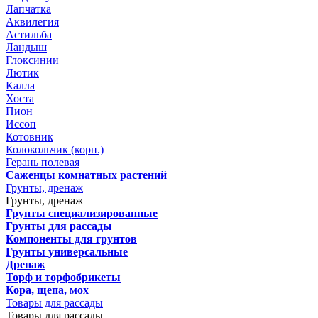
Лапчатка
Аквилегия
Астильба
Ландыш
Глоксинии
Лютик
Калла
Хоста
Пион
Иссоп
Котовник
Колокольчик (корн.)
Герань полевая
Саженцы комнатных растений
Грунты, дренаж
Грунты, дренаж
Грунты специализированные
Грунты для рассады
Компоненты для грунтов
Грунты универсальные
Дренаж
Торф и торфобрикеты
Кора, щепа, мох
Товары для рассады
Товары для рассады