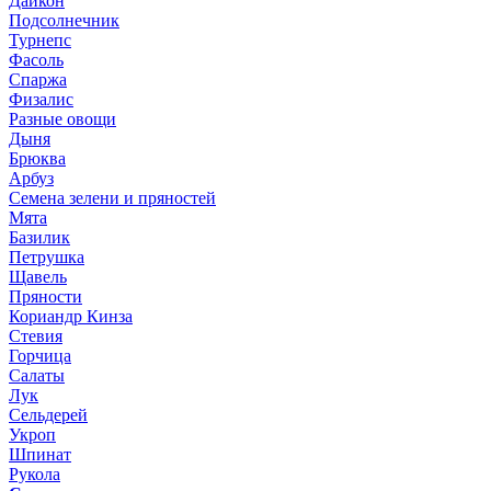
Дайкон
Подсолнечник
Турнепс
Фасоль
Спаржа
Физалис
Разные овощи
Дыня
Брюква
Арбуз
Семена зелени и пряностей
Мята
Базилик
Петрушка
Щавель
Пряности
Кориандр Кинза
Стевия
Горчица
Салаты
Лук
Сельдерей
Укроп
Шпинат
Рукола