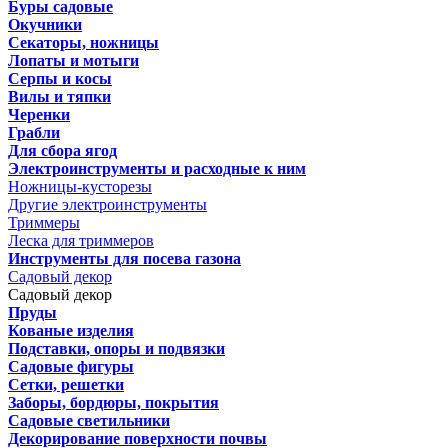
Буры садовые
Окучники
Секаторы, ножницы
Лопаты и мотыги
Серпы и косы
Вилы и тяпки
Черенки
Грабли
Для сбора ягод
Электроинструменты и расходные к ним
Ножницы-кусторезы
Другие электроинструменты
Триммеры
Леска для триммеров
Инструменты для посева газона
Садовый декор
Садовый декор
Пруды
Кованые изделия
Подставки, опоры и подвязки
Садовые фигуры
Сетки, решетки
Заборы, бордюры, покрытия
Садовые светильники
Декорирование поверхности почвы