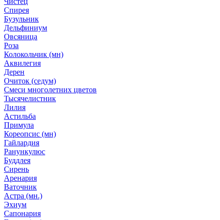
Чистец
Спирея
Бузульник
Дельфиниум
Овсяница
Роза
Колокольчик (мн)
Аквилегия
Дерен
Очиток (седум)
Смеси многолетних цветов
Тысячелистник
Лилия
Астильба
Примула
Кореопсис (мн)
Гайлардия
Ранункулюс
Буддлея
Сирень
Аренария
Ваточник
Астра (мн.)
Эхиум
Сапонария