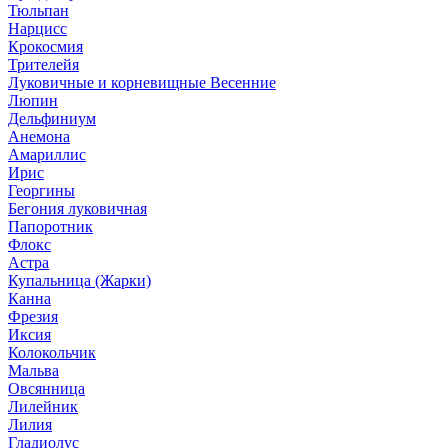
Тюльпан
Нарцисс
Крокосмия
Трителейя
Луковичные и корневищные Весенние
Люпин
Дельфиниум
Анемона
Амариллис
Ирис
Георгины
Бегония луковичная
Папоротник
Флокс
Астра
Купальница (Жарки)
Канна
Фрезия
Иксия
Колокольчик
Мальва
Овсянница
Лилейник
Лилия
Гладиолус