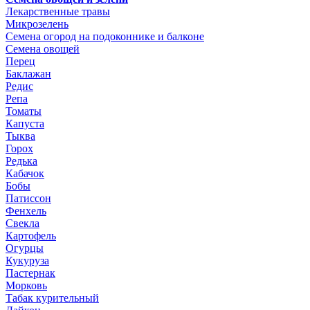
Лекарственные травы
Микрозелень
Семена огород на подоконнике и балконе
Семена овощей
Перец
Баклажан
Редис
Репа
Томаты
Капуста
Тыква
Горох
Редька
Кабачок
Бобы
Патиссон
Фенхель
Свекла
Картофель
Огурцы
Кукуруза
Пастернак
Морковь
Табак курительный