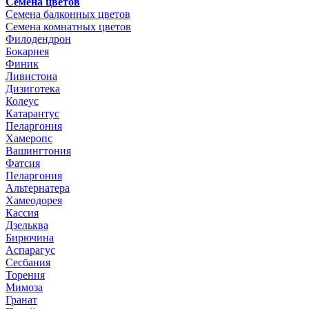
Семена цветов
Семена балконных цветов
Семена комнатных цветов
Филодендрон
Бокарнея
Финик
Ливистона
Дизиготека
Колеус
Катарантус
Пеларгония
Хамеропс
Вашингтония
Фатсия
Пеларгония
Альтернатера
Хамеодорея
Кассия
Дзельква
Бирючина
Аспарагус
Сесбания
Торения
Мимоза
Гранат