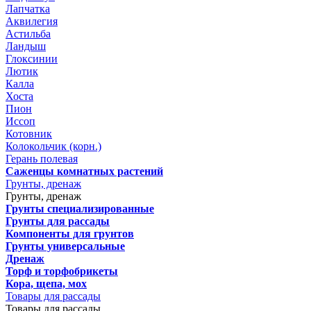
Лапчатка
Аквилегия
Астильба
Ландыш
Глоксинии
Лютик
Калла
Хоста
Пион
Иссоп
Котовник
Колокольчик (корн.)
Герань полевая
Саженцы комнатных растений
Грунты, дренаж
Грунты, дренаж
Грунты специализированные
Грунты для рассады
Компоненты для грунтов
Грунты универсальные
Дренаж
Торф и торфобрикеты
Кора, щепа, мох
Товары для рассады
Товары для рассады