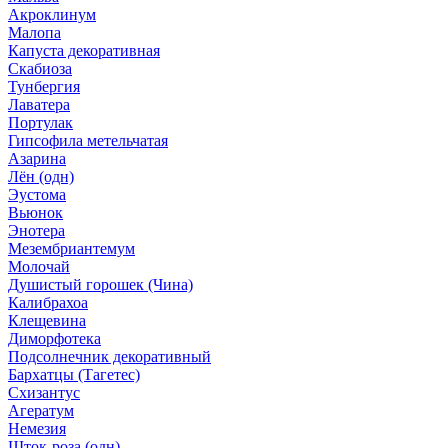
Акроклинум
Малопа
Капуста декоративная
Скабиоза
Тунбергия
Лаватера
Портулак
Гипсофила метельчатая
Азарина
Лён (одн)
Эустома
Вьюнок
Энотера
Мезембриантемум
Молочай
Душистый горошек (Чина)
Калибрахоа
Клещевина
Диморфотека
Подсолнечник декоративный
Бархатцы (Тагетес)
Схизантус
Агератум
Немезия
Шток-роза (одн)