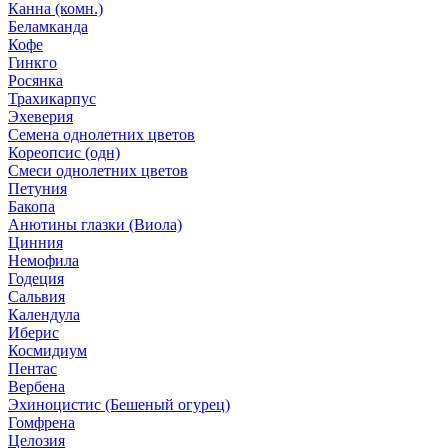
Канна (комн.)
Беламканда
Кофе
Гинкго
Росянка
Трахикарпус
Эхеверия
Семена однолетних цветов
Кореопсис (одн)
Смеси однолетних цветов
Петуния
Бакопа
Анютины глазки (Виола)
Цинния
Немофила
Годеция
Сальвия
Календула
Иберис
Космидиум
Пентас
Вербена
Эхиноцистис (Бешеный огурец)
Гомфрена
Целозия