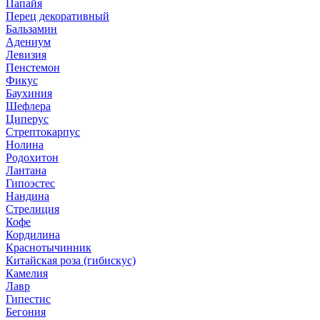
Папайя
Перец декоративный
Бальзамин
Адениум
Левизия
Пенстемон
Фикус
Баухиния
Шефлера
Циперус
Стрептокарпус
Нолина
Родохитон
Лантана
Гипоэстес
Нандина
Стрелиция
Кофе
Кордилина
Краснотычинник
Китайская роза (гибискус)
Камелия
Лавр
Гипестис
Бегония