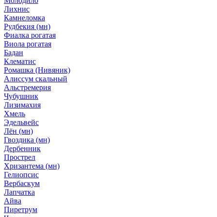
Молодило
Лихнис
Камнеломка
Рудбекия (мн)
Фиалка рогатая
Виола рогатая
Бадан
Клематис
Ромашка (Нивяник)
Алиссум скальный
Альстремерия
Чубушник
Лизимахия
Хмель
Эдельвейс
Лён (мн)
Гвоздика (мн)
Дербенник
Прострел
Хризантема (мн)
Гелиопсис
Вербаскум
Лапчатка
Айва
Пиретрум