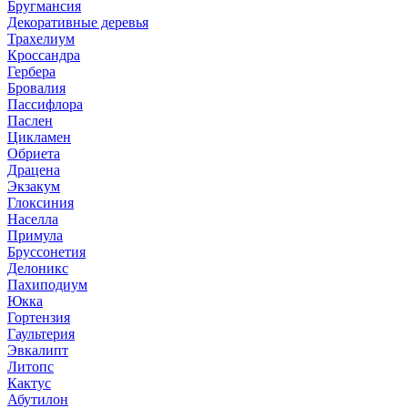
Бругмансия
Декоративные деревья
Трахелиум
Кроссандра
Гербера
Бровалия
Пассифлора
Паслен
Цикламен
Обриета
Драцена
Экзакум
Глоксиния
Населла
Примула
Бруссонетия
Делоникс
Пахиподиум
Юкка
Гортензия
Гаультерия
Эвкалипт
Литопс
Кактус
Абутилон