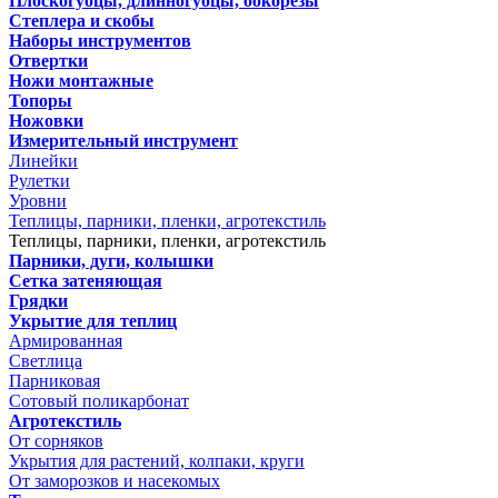
Плоскогубцы, длинногубцы, бокорезы
Степлера и скобы
Наборы инструментов
Отвертки
Ножи монтажные
Топоры
Ножовки
Измерительный инструмент
Линейки
Рулетки
Уровни
Теплицы, парники, пленки, агротекстиль
Теплицы, парники, пленки, агротекстиль
Парники, дуги, колышки
Сетка затеняющая
Грядки
Укрытие для теплиц
Армированная
Светлица
Парниковая
Сотовый поликарбонат
Агротекстиль
От сорняков
Укрытия для растений, колпаки, круги
От заморозков и насекомых