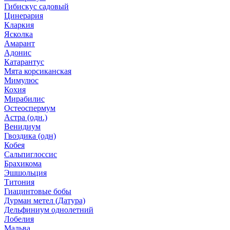
Гибискус садовый
Цинерария
Кларкия
Ясколка
Амарант
Адонис
Катарантус
Мята корсиканская
Мимулюс
Кохия
Мирабилис
Остеоспермум
Астра (одн.)
Венидиум
Гвоздика (одн)
Кобея
Сальпиглоссис
Брахикома
Эшшольция
Титония
Гиацинтовые бобы
Дурман метел (Датура)
Дельфиниум однолетний
Лобелия
Мальва