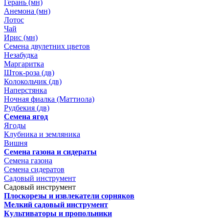
Герань (мн)
Анемона (мн)
Лотос
Чай
Ирис (мн)
Семена двулетних цветов
Незабудка
Маргаритка
Шток-роза (дв)
Колокольчик (дв)
Наперстянка
Ночная фиалка (Маттиола)
Рудбекия (дв)
Семена ягод
Ягоды
Клубника и земляника
Вишня
Семена газона и сидераты
Семена газона
Семена сидератов
Садовый инструмент
Садовый инструмент
Плоскорезы и извлекатели сорняков
Мелкий садовый инструмент
Культиваторы и пропольники