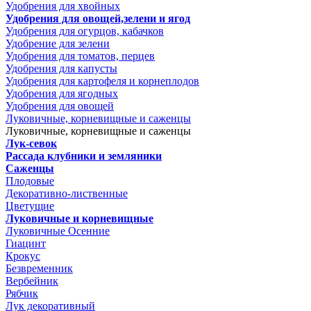
Удобрения для хвойных
Удобрения для овощей,зелени и ягод
Удобрения для огурцов, кабачков
Удобрение для зелени
Удобрения для томатов, перцев
Удобрения для капусты
Удобрения для картофеля и корнеплодов
Удобрения для ягодных
Удобрения для овощей
Луковичные, корневищные и саженцы
Луковичные, корневищные и саженцы
Лук-севок
Рассада клубники и земляники
Саженцы
Плодовые
Декоративно-лиственные
Цветущие
Луковичные и корневищные
Луковичные Осенние
Гиацинт
Крокус
Безвременник
Вербейник
Рябчик
Лук декоративный