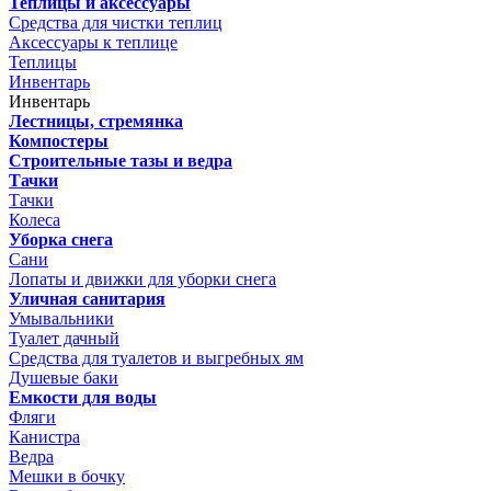
Теплицы и аксессуары
Средства для чистки теплиц
Аксессуары к теплице
Теплицы
Инвентарь
Инвентарь
Лестницы, стремянка
Компостеры
Строительные тазы и ведра
Тачки
Тачки
Колеса
Уборка снега
Сани
Лопаты и движки для уборки снега
Уличная санитария
Умывальники
Туалет дачный
Средства для туалетов и выгребных ям
Душевые баки
Емкости для воды
Фляги
Канистра
Ведра
Мешки в бочку