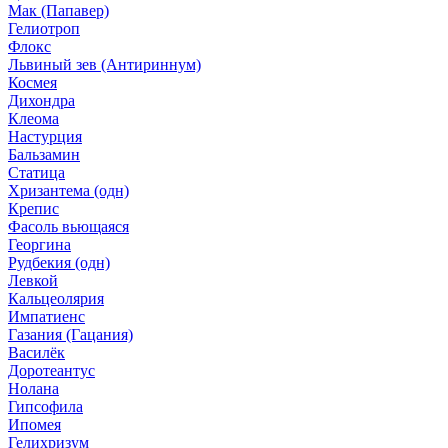
Мак (Папавер)
Гелиотроп
Флокс
Львиный зев (Антириннум)
Космея
Дихондра
Клеома
Настурция
Бальзамин
Статица
Хризантема (одн)
Крепис
Фасоль вьющаяся
Георгина
Рудбекия (одн)
Левкой
Кальцеолярия
Импатиенс
Газания (Гацания)
Василёк
Доротеантус
Нолана
Гипсофила
Ипомея
Гелихризум