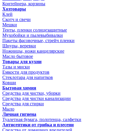
Контейнера, корзины
Хозтовары
Клей
Скотч и свечи
Мешки
Тенты, пленки солнцезащитные
Мухобойки и пылевыбивалки
Пакеты фасовочные, стрейч пленки
Шнуры, веревки
Ножницы, ножи канцелярские
Масло бытовое
Товары для кухни
Тазы и миски
Емкости для продуктов
Стеклотара для напитков
Ковши
Бытовая химия
Средства для чистки, уборки
Средства для чистки канализации
Средства для стирки
Мыло
Личная гигиена
Туалетная бумага, полотенца, салфетки
Антисептики от грибка и плесени
Средства от домашних вредителей