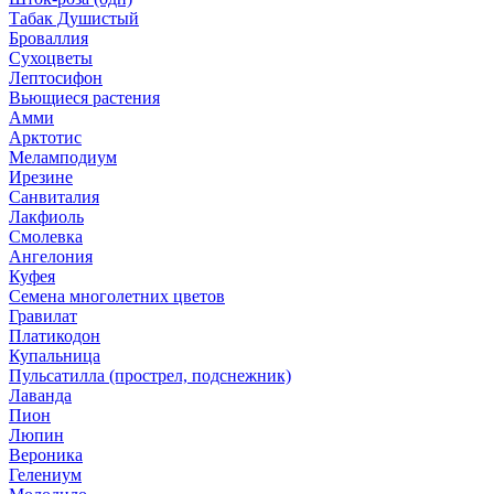
Табак Душистый
Броваллия
Сухоцветы
Лептосифон
Вьющиеся растения
Амми
Арктотис
Меламподиум
Ирезине
Санвиталия
Лакфиоль
Смолевка
Ангелония
Куфея
Семена многолетних цветов
Гравилат
Платикодон
Купальница
Пульсатилла (прострел, подснежник)
Лаванда
Пион
Люпин
Вероника
Гелениум