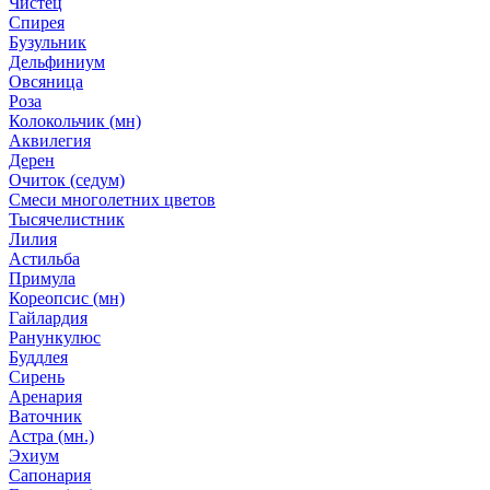
Чистец
Спирея
Бузульник
Дельфиниум
Овсяница
Роза
Колокольчик (мн)
Аквилегия
Дерен
Очиток (седум)
Смеси многолетних цветов
Тысячелистник
Лилия
Астильба
Примула
Кореопсис (мн)
Гайлардия
Ранункулюс
Буддлея
Сирень
Аренария
Ваточник
Астра (мн.)
Эхиум
Сапонария