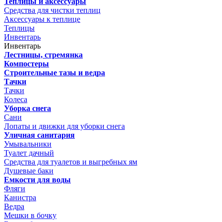
Теплицы и аксессуары
Средства для чистки теплиц
Аксессуары к теплице
Теплицы
Инвентарь
Инвентарь
Лестницы, стремянка
Компостеры
Строительные тазы и ведра
Тачки
Тачки
Колеса
Уборка снега
Сани
Лопаты и движки для уборки снега
Уличная санитария
Умывальники
Туалет дачный
Средства для туалетов и выгребных ям
Душевые баки
Емкости для воды
Фляги
Канистра
Ведра
Мешки в бочку