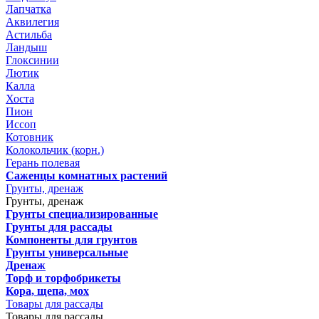
Лапчатка
Аквилегия
Астильба
Ландыш
Глоксинии
Лютик
Калла
Хоста
Пион
Иссоп
Котовник
Колокольчик (корн.)
Герань полевая
Саженцы комнатных растений
Грунты, дренаж
Грунты, дренаж
Грунты специализированные
Грунты для рассады
Компоненты для грунтов
Грунты универсальные
Дренаж
Торф и торфобрикеты
Кора, щепа, мох
Товары для рассады
Товары для рассады