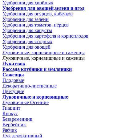
Удобрения для хвойных
Удобрения для овощей,зелени и ягод
Удобрения для огурцов, кабачков
Удобрение для зелени
Удобрения для томатов, перцев
Удобрения для капусты
Удобрения для картофеля и корнеплодов
Удобрения для ягодных
Удобрения для овощей
Луковичные, корневищные и саженцы
Луковичные, корневищные и саженцы
Лук-севок
Рассада клубники и земляники
Саженцы
Плодовые
Декоративно-лиственные
Цветущие
Луковичные и корневищные
Луковичные Осенние
Гиацинт
Крокус
Безвременник
Вербейник
Рябчик
Лук декоративный