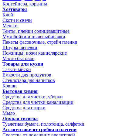
Контейнера, корзины
Хозтовары
Клей
Скотч и свечи
Мешки
Тенты, пленки солнцезащитные
Мухобойки и пылевыбивалки
Пакеты фасовочные, стрейч пленки
Шнуры, веревки
Ножницы, ножи канцелярские
Масло бытовое
Товары для кухни
Тазы и миски
Емкости для продуктов
Стеклотара для напитков
Ковши
Бытовая химия
Средства для чистки, уборки
Средства для чистки канализации
Средства для стирки
Мыло
Личная гигиена
Туалетная бумага, полотенца, салфетки
Антисептики от грибка и плесени
Средства от домашних вредителей