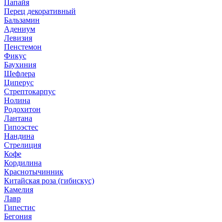
Папайя
Перец декоративный
Бальзамин
Адениум
Левизия
Пенстемон
Фикус
Баухиния
Шефлера
Циперус
Стрептокарпус
Нолина
Родохитон
Лантана
Гипоэстес
Нандина
Стрелиция
Кофе
Кордилина
Краснотычинник
Китайская роза (гибискус)
Камелия
Лавр
Гипестис
Бегония