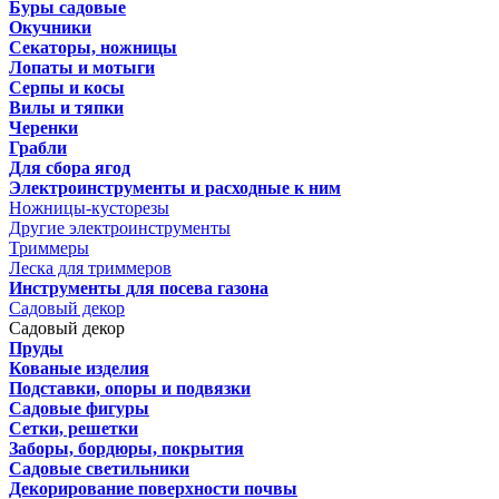
Буры садовые
Окучники
Секаторы, ножницы
Лопаты и мотыги
Серпы и косы
Вилы и тяпки
Черенки
Грабли
Для сбора ягод
Электроинструменты и расходные к ним
Ножницы-кусторезы
Другие электроинструменты
Триммеры
Леска для триммеров
Инструменты для посева газона
Садовый декор
Садовый декор
Пруды
Кованые изделия
Подставки, опоры и подвязки
Садовые фигуры
Сетки, решетки
Заборы, бордюры, покрытия
Садовые светильники
Декорирование поверхности почвы