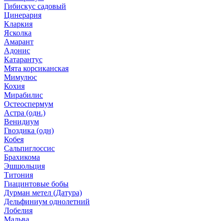
Гибискус садовый
Цинерария
Кларкия
Ясколка
Амарант
Адонис
Катарантус
Мята корсиканская
Мимулюс
Кохия
Мирабилис
Остеоспермум
Астра (одн.)
Венидиум
Гвоздика (одн)
Кобея
Сальпиглоссис
Брахикома
Эшшольция
Титония
Гиацинтовые бобы
Дурман метел (Датура)
Дельфиниум однолетний
Лобелия
Мальва