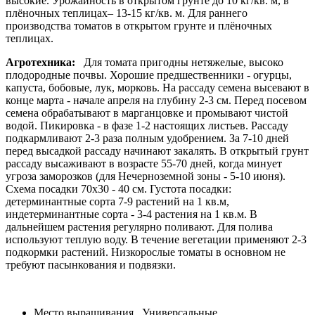
высокие. Урожайность в открытом грунте до 10 кг/кв. м, в
плёночных теплицах– 13-15 кг/кв. м. Для раннего
производства томатов в открытом грунте и плёночных
теплицах.
Агротехника:
Для томата пригодны нетяжелые, высоко
плодородные почвы. Хорошие предшественники - огурцы,
капуста, бобовые, лук, морковь. На рассаду семена высевают в
конце марта - начале апреля на глубину 2-3 см. Перед посевом
семена обрабатывают в марганцовке и промывают чистой
водой. Пикировка - в фазе 1-2 настоящих листьев. Рассаду
подкармливают 2-3 раза полным удобрением. За 7-10 дней
перед высадкой рассаду начинают закалять. В открытый грунт
рассаду высаживают в возрасте 55-70 дней, когда минует
угроза заморозков (для Нечерноземной зоны - 5-10 июня).
Схема посадки 70х30 - 40 см. Густота посадки:
детерминантные сорта 7-9 растений на 1 кв.м,
индетерминантные сорта - 3-4 растения на 1 кв.м. В
дальнейшем растения регулярно поливают. Для полива
используют теплую воду. В течение вегетации применяют 2-3
подкормки растений. Низкорослые томаты в основном не
требуют пасынкования и подвязки.
Место выращивания
Универсальные