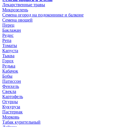
Лекарственные травы
Микрозелень
Семена огород на подоконнике и балконе
Семена овощей
Перец
Баклажан
Редис
Репа
Томаты
Капуста
Тыква
Горох
Редька
Кабачок
Бобы
Патиссон
Фенхель
Свекла
Картофель
Огурцы
Кукуруза
Пастернак
Морковь
Табак курительный