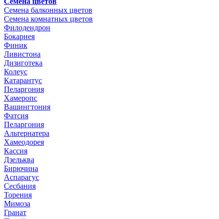
Семена цветов
Семена балконных цветов
Семена комнатных цветов
Филодендрон
Бокарнея
Финик
Ливистона
Дизиготека
Колеус
Катарантус
Пеларгония
Хамеропс
Вашингтония
Фатсия
Пеларгония
Альтернатера
Хамеодорея
Кассия
Дзельква
Бирючина
Аспарагус
Сесбания
Торения
Мимоза
Гранат