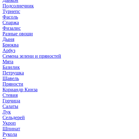
Дайкон
Подсолнечник
Турнепс
Фасоль
Спаржа
Физалис
Разные овощи
Дыня
Брюква
Арбуз
Семена зелени и пряностей
Мята
Базилик
Петрушка
Щавель
Пряности
Кориандр Кинза
Стевия
Горчица
Салаты
Лук
Сельдерей
Укроп
Шпинат
Рукола