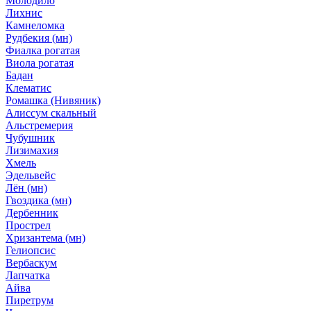
Молодило
Лихнис
Камнеломка
Рудбекия (мн)
Фиалка рогатая
Виола рогатая
Бадан
Клематис
Ромашка (Нивяник)
Алиссум скальный
Альстремерия
Чубушник
Лизимахия
Хмель
Эдельвейс
Лён (мн)
Гвоздика (мн)
Дербенник
Прострел
Хризантема (мн)
Гелиопсис
Вербаскум
Лапчатка
Айва
Пиретрум