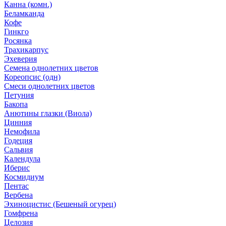
Канна (комн.)
Беламканда
Кофе
Гинкго
Росянка
Трахикарпус
Эхеверия
Семена однолетних цветов
Кореопсис (одн)
Смеси однолетних цветов
Петуния
Бакопа
Анютины глазки (Виола)
Цинния
Немофила
Годеция
Сальвия
Календула
Иберис
Космидиум
Пентас
Вербена
Эхиноцистис (Бешеный огурец)
Гомфрена
Целозия