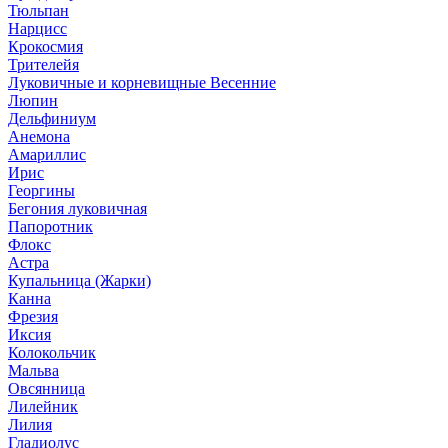
Тюльпан
Нарцисс
Крокосмия
Трителейя
Луковичные и корневищные Весенние
Люпин
Дельфиниум
Анемона
Амариллис
Ирис
Георгины
Бегония луковичная
Папоротник
Флокс
Астра
Купальница (Жарки)
Канна
Фрезия
Иксия
Колокольчик
Мальва
Овсянница
Лилейник
Лилия
Гладиолус