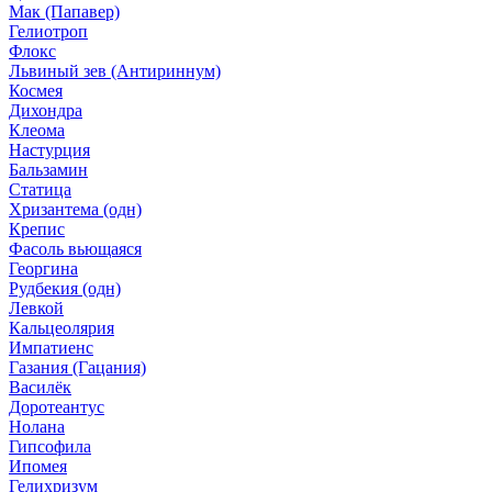
Мак (Папавер)
Гелиотроп
Флокс
Львиный зев (Антириннум)
Космея
Дихондра
Клеома
Настурция
Бальзамин
Статица
Хризантема (одн)
Крепис
Фасоль вьющаяся
Георгина
Рудбекия (одн)
Левкой
Кальцеолярия
Импатиенс
Газания (Гацания)
Василёк
Доротеантус
Нолана
Гипсофила
Ипомея
Гелихризум