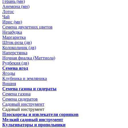
Герань (мн)
Анемона (мн)
Лотос
Чай
Ирис (мн)
Семена двулетних цветов
Незабудка
Маргаритка
Шток-роза (дв)
Колокольчик (дв)
Наперстянка
Ночная фиалка (Маттиола)
Рудбекия (дв)
Семена ягод
Ягоды
Клубника и земляника
Вишня
Семена газона и сидераты
Семена газона
Семена сидератов
Садовый инструмент
Садовый инструмент
Плоскорезы и извлекатели сорняков
Мелкий садовый инструмент
Культиваторы и пропольники