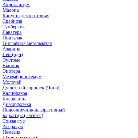
Акроклинум
Малопа
Капуста декоративная
Скабиоза
Тунбергия
Лаватера
Портулак
Гипсофила метельчатая
Азарина
Лён (одн)
Эустома
Вьюнок
Энотера
Мезембриантемум
Молочай
Душистый горошек (Чина)
Калибрахоа
Клещевина
Диморфотека
Подсолнечник декоративный
Бархатцы (Тагетес)
Схизантус
Агератум
Немезия
Шток-роза (одн)