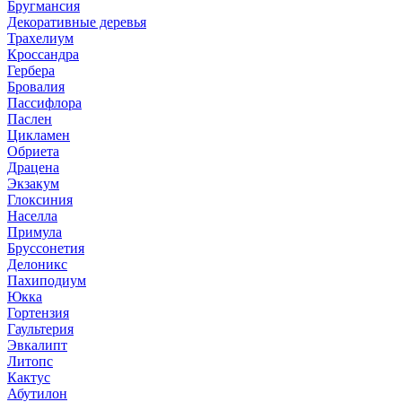
Бругмансия
Декоративные деревья
Трахелиум
Кроссандра
Гербера
Бровалия
Пассифлора
Паслен
Цикламен
Обриета
Драцена
Экзакум
Глоксиния
Населла
Примула
Бруссонетия
Делоникс
Пахиподиум
Юкка
Гортензия
Гаультерия
Эвкалипт
Литопс
Кактус
Абутилон