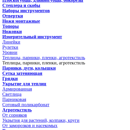
Плоскогубцы, длинногубцы, бокорезы
Степлера и скобы
Наборы инструментов
Отвертки
Ножи монтажные
Топоры
Ножовки
Измерительный инструмент
Линейки
Рулетки
Уровни
Теплицы, парники, пленки, агротекстиль
Теплицы, парники, пленки, агротекстиль
Парники, дуги, колышки
Сетка затеняющая
Грядки
Укрытие для теплиц
Армированная
Светлица
Парниковая
Сотовый поликарбонат
Агротекстиль
От сорняков
Укрытия для растений, колпаки, круги
От заморозков и насекомых