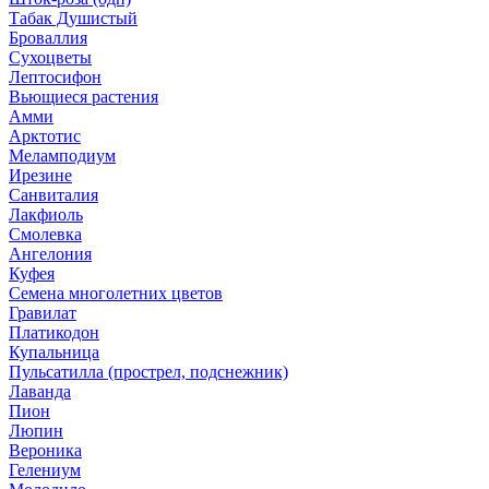
Табак Душистый
Броваллия
Сухоцветы
Лептосифон
Вьющиеся растения
Амми
Арктотис
Меламподиум
Ирезине
Санвиталия
Лакфиоль
Смолевка
Ангелония
Куфея
Семена многолетних цветов
Гравилат
Платикодон
Купальница
Пульсатилла (прострел, подснежник)
Лаванда
Пион
Люпин
Вероника
Гелениум