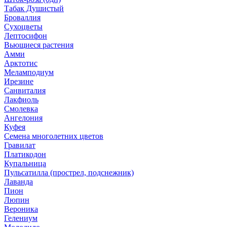
Табак Душистый
Броваллия
Сухоцветы
Лептосифон
Вьющиеся растения
Амми
Арктотис
Меламподиум
Ирезине
Санвиталия
Лакфиоль
Смолевка
Ангелония
Куфея
Семена многолетних цветов
Гравилат
Платикодон
Купальница
Пульсатилла (прострел, подснежник)
Лаванда
Пион
Люпин
Вероника
Гелениум