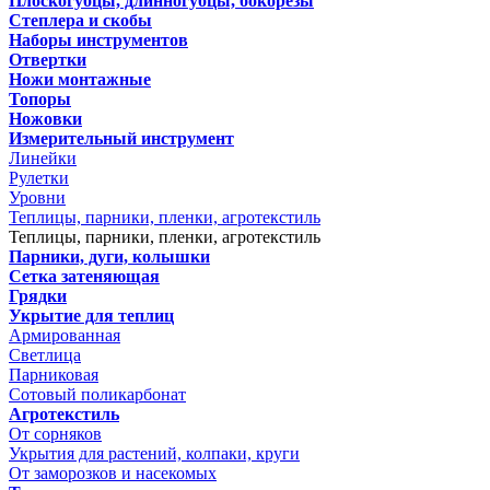
Плоскогубцы, длинногубцы, бокорезы
Степлера и скобы
Наборы инструментов
Отвертки
Ножи монтажные
Топоры
Ножовки
Измерительный инструмент
Линейки
Рулетки
Уровни
Теплицы, парники, пленки, агротекстиль
Теплицы, парники, пленки, агротекстиль
Парники, дуги, колышки
Сетка затеняющая
Грядки
Укрытие для теплиц
Армированная
Светлица
Парниковая
Сотовый поликарбонат
Агротекстиль
От сорняков
Укрытия для растений, колпаки, круги
От заморозков и насекомых