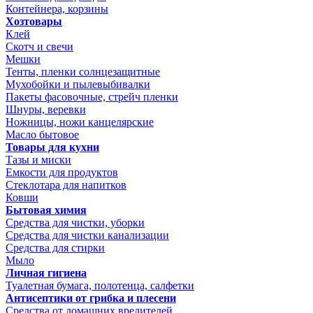
Контейнера, корзины
Хозтовары
Клей
Скотч и свечи
Мешки
Тенты, пленки солнцезащитные
Мухобойки и пылевыбивалки
Пакеты фасовочные, стрейч пленки
Шнуры, веревки
Ножницы, ножи канцелярские
Масло бытовое
Товары для кухни
Тазы и миски
Емкости для продуктов
Стеклотара для напитков
Ковши
Бытовая химия
Средства для чистки, уборки
Средства для чистки канализации
Средства для стирки
Мыло
Личная гигиена
Туалетная бумага, полотенца, салфетки
Антисептики от грибка и плесени
Средства от домашних вредителей