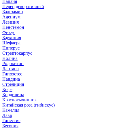
Папайя
Перец декоративный
Бальзамин
Адениум
Левизия
Пенстемон
Фикус
Баухиния
Шефлера
Циперус
Стрептокарпус
Нолина
Родохитон
Лантана
Гипоэстес
Нандина
Стрелиция
Кофе
Кордилина
Краснотычинник
Китайская роза (гибискус)
Камелия
Лавр
Гипестис
Бегония