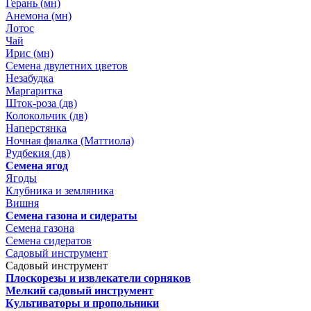
Герань (мн)
Анемона (мн)
Лотос
Чай
Ирис (мн)
Семена двулетних цветов
Незабудка
Маргаритка
Шток-роза (дв)
Колокольчик (дв)
Наперстянка
Ночная фиалка (Маттиола)
Рудбекия (дв)
Семена ягод
Ягоды
Клубника и земляника
Вишня
Семена газона и сидераты
Семена газона
Семена сидератов
Садовый инструмент
Садовый инструмент
Плоскорезы и извлекатели сорняков
Мелкий садовый инструмент
Культиваторы и пропольники