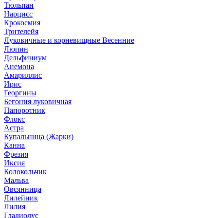
Тюльпан
Нарцисс
Крокосмия
Трителейя
Луковичные и корневищные Весенние
Люпин
Дельфиниум
Анемона
Амариллис
Ирис
Георгины
Бегония луковичная
Папоротник
Флокс
Астра
Купальница (Жарки)
Канна
Фрезия
Иксия
Колокольчик
Мальва
Овсянница
Лилейник
Лилия
Гладиолус