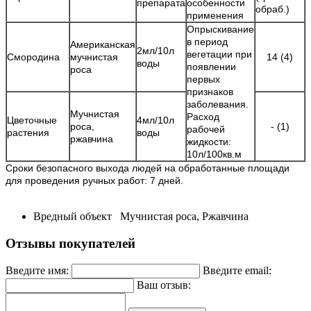
препарата
особенности
обраб.)
применения
Опрыскивание
в период
Американская
2мл/10л
вегетации при
Смородина
мучнистая
14 (4)
воды
появлении
роса
первых
признаков
заболевания.
Мучнистая
Расход
Цветочные
4мл/10л
роса,
- (1)
рабочей
растения
воды
ржавчина
жидкости:
10л/100кв.м
Сроки безопасного выхода людей на обработанные площади
для проведения ручных работ: 7 дней.
Вредный объект
Мучнистая роса, Ржавчина
Отзывы покупателей
Введите имя:
Введите email:
Ваш отзыв: