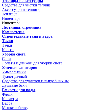
Теплицы и аксессуары
Средства для чистки теплиц
Аксессуары к теплице
Теплицы
Инвентарь
Инвентарь
Лестницы, стремянка
Компостеры
Строительные тазы и ведра
Тачки
Тачки
Колеса
Уборка снега
Сани
Лопаты и движки для уборки снега
Уличная санитария
Умывальники
Туалет дачный
Средства для туалетов и выгребных ям
Душевые баки
Емкости для воды
Фляги
Канистра
Ведра
Мешки в бочку