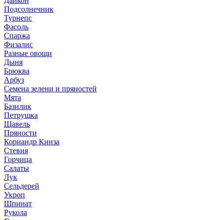
Дайкон
Подсолнечник
Турнепс
Фасоль
Спаржа
Физалис
Разные овощи
Дыня
Брюква
Арбуз
Семена зелени и пряностей
Мята
Базилик
Петрушка
Щавель
Пряности
Кориандр Кинза
Стевия
Горчица
Салаты
Лук
Сельдерей
Укроп
Шпинат
Рукола