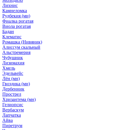
Молодило
Лихнис
Камнеломка
Рудбекия (мн)
Фиалка рогатая
Виола рогатая
Бадан
Клематис
Ромашка (Нивяник)
Алиссум скальный
Альстремерия
Чубушник
Лизимахия
Хмель
Эдельвейс
Лён (мн)
Гвоздика (мн)
Дербенник
Прострел
Хризантема (мн)
Гелиопсис
Вербаскум
Лапчатка
Айва
Пиретрум