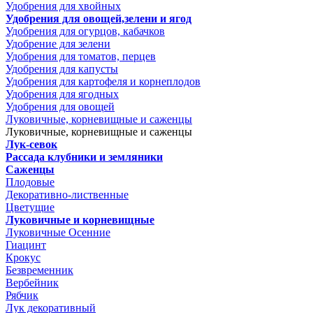
Удобрения для хвойных
Удобрения для овощей,зелени и ягод
Удобрения для огурцов, кабачков
Удобрение для зелени
Удобрения для томатов, перцев
Удобрения для капусты
Удобрения для картофеля и корнеплодов
Удобрения для ягодных
Удобрения для овощей
Луковичные, корневищные и саженцы
Луковичные, корневищные и саженцы
Лук-севок
Рассада клубники и земляники
Саженцы
Плодовые
Декоративно-лиственные
Цветущие
Луковичные и корневищные
Луковичные Осенние
Гиацинт
Крокус
Безвременник
Вербейник
Рябчик
Лук декоративный