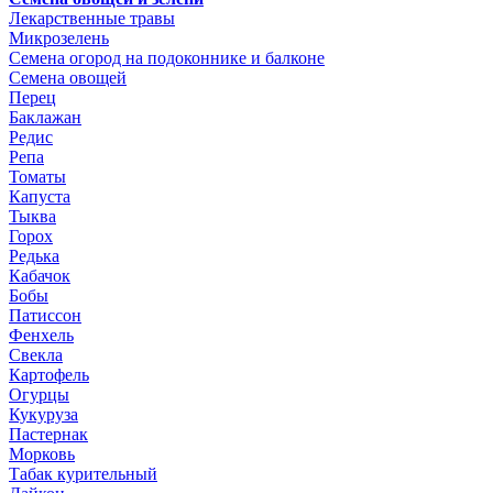
Лекарственные травы
Микрозелень
Семена огород на подоконнике и балконе
Семена овощей
Перец
Баклажан
Редис
Репа
Томаты
Капуста
Тыква
Горох
Редька
Кабачок
Бобы
Патиссон
Фенхель
Свекла
Картофель
Огурцы
Кукуруза
Пастернак
Морковь
Табак курительный