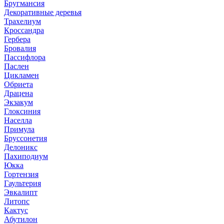
Бругмансия
Декоративные деревья
Трахелиум
Кроссандра
Гербера
Бровалия
Пассифлора
Паслен
Цикламен
Обриета
Драцена
Экзакум
Глоксиния
Населла
Примула
Бруссонетия
Делоникс
Пахиподиум
Юкка
Гортензия
Гаультерия
Эвкалипт
Литопс
Кактус
Абутилон