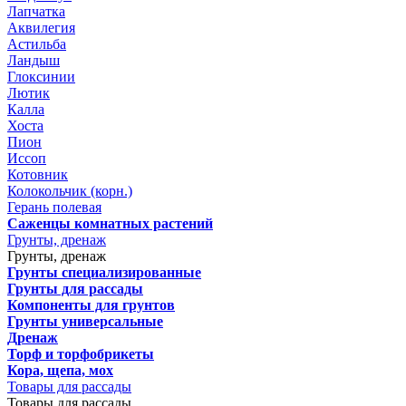
Лапчатка
Аквилегия
Астильба
Ландыш
Глоксинии
Лютик
Калла
Хоста
Пион
Иссоп
Котовник
Колокольчик (корн.)
Герань полевая
Саженцы комнатных растений
Грунты, дренаж
Грунты, дренаж
Грунты специализированные
Грунты для рассады
Компоненты для грунтов
Грунты универсальные
Дренаж
Торф и торфобрикеты
Кора, щепа, мох
Товары для рассады
Товары для рассады