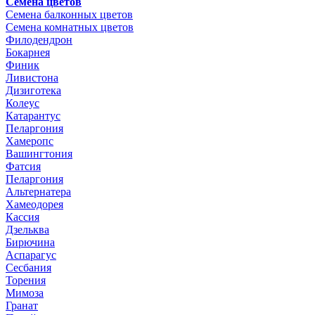
Семена цветов
Семена балконных цветов
Семена комнатных цветов
Филодендрон
Бокарнея
Финик
Ливистона
Дизиготека
Колеус
Катарантус
Пеларгония
Хамеропс
Вашингтония
Фатсия
Пеларгония
Альтернатера
Хамеодорея
Кассия
Дзельква
Бирючина
Аспарагус
Сесбания
Торения
Мимоза
Гранат