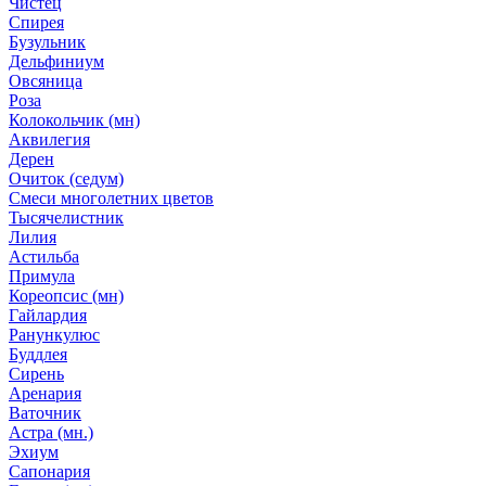
Чистец
Спирея
Бузульник
Дельфиниум
Овсяница
Роза
Колокольчик (мн)
Аквилегия
Дерен
Очиток (седум)
Смеси многолетних цветов
Тысячелистник
Лилия
Астильба
Примула
Кореопсис (мн)
Гайлардия
Ранункулюс
Буддлея
Сирень
Аренария
Ваточник
Астра (мн.)
Эхиум
Сапонария