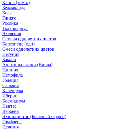
Канна (комн.)
Беламканда
Кофе
Гинкго
Росянка
Трахикарпус
Эхеверия
Семена однолетних цветов
Кореопсис (одн)
Смеси однолетних цветов
Петуния
Бакопа
Анютины глазки (Виола)
Цинния
Немофила
Годеция
Сальвия
Календула
Иберис
Космидиум
Пентас
Вербена
Эхиноцистис (Бешеный огурец)
Гомфрена
Целозия