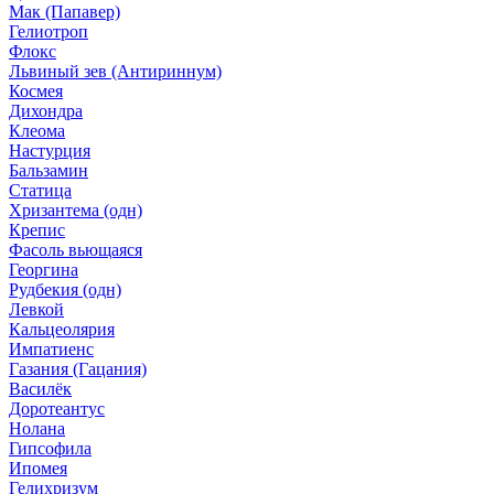
Мак (Папавер)
Гелиотроп
Флокс
Львиный зев (Антириннум)
Космея
Дихондра
Клеома
Настурция
Бальзамин
Статица
Хризантема (одн)
Крепис
Фасоль вьющаяся
Георгина
Рудбекия (одн)
Левкой
Кальцеолярия
Импатиенс
Газания (Гацания)
Василёк
Доротеантус
Нолана
Гипсофила
Ипомея
Гелихризум