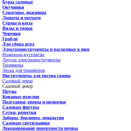
Буры садовые
Окучники
Секаторы, ножницы
Лопаты и мотыги
Серпы и косы
Вилы и тяпки
Черенки
Грабли
Для сбора ягод
Электроинструменты и расходные к ним
Ножницы-кусторезы
Другие электроинструменты
Триммеры
Леска для триммеров
Инструменты для посева газона
Садовый декор
Садовый декор
Пруды
Кованые изделия
Подставки, опоры и подвязки
Садовые фигуры
Сетки, решетки
Заборы, бордюры, покрытия
Садовые светильники
Декорирование поверхности почвы