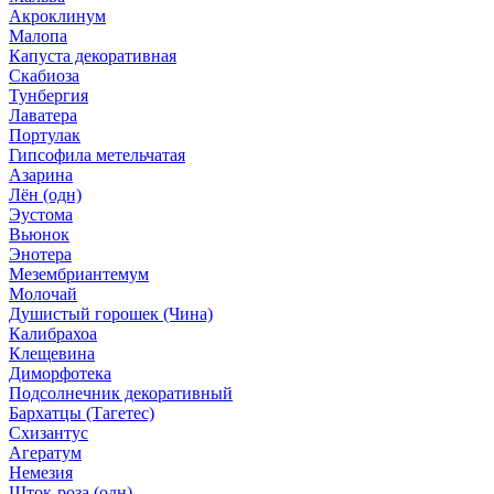
Акроклинум
Малопа
Капуста декоративная
Скабиоза
Тунбергия
Лаватера
Портулак
Гипсофила метельчатая
Азарина
Лён (одн)
Эустома
Вьюнок
Энотера
Мезембриантемум
Молочай
Душистый горошек (Чина)
Калибрахоа
Клещевина
Диморфотека
Подсолнечник декоративный
Бархатцы (Тагетес)
Схизантус
Агератум
Немезия
Шток-роза (одн)