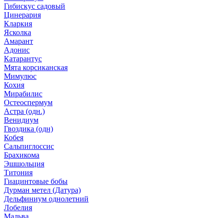
Гибискус садовый
Цинерария
Кларкия
Ясколка
Амарант
Адонис
Катарантус
Мята корсиканская
Мимулюс
Кохия
Мирабилис
Остеоспермум
Астра (одн.)
Венидиум
Гвоздика (одн)
Кобея
Сальпиглоссис
Брахикома
Эшшольция
Титония
Гиацинтовые бобы
Дурман метел (Датура)
Дельфиниум однолетний
Лобелия
Мальва