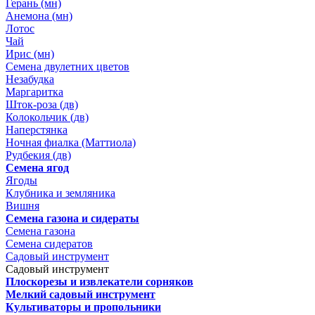
Герань (мн)
Анемона (мн)
Лотос
Чай
Ирис (мн)
Семена двулетних цветов
Незабудка
Маргаритка
Шток-роза (дв)
Колокольчик (дв)
Наперстянка
Ночная фиалка (Маттиола)
Рудбекия (дв)
Семена ягод
Ягоды
Клубника и земляника
Вишня
Семена газона и сидераты
Семена газона
Семена сидератов
Садовый инструмент
Садовый инструмент
Плоскорезы и извлекатели сорняков
Мелкий садовый инструмент
Культиваторы и пропольники