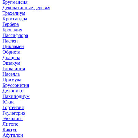
Бругмансия
Декоративные деревья
Трахелиум
Кроссандра
Гербера
Бровалия
Пассифлора
Паслен
Цикламен
Обриета
Драцена
Экзакум
Глоксиния
Населла
Примула
Бруссонетия
Делоникс
Пахиподиум
Юкка
Гортензия
Гаультерия
Эвкалипт
Литопс
Кактус
Абутилон