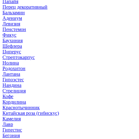
Папайя
Перец декоративный
Бальзамин
Адениум
Левизия
Пенстемон
Фикус
Баухиния
Шефлера
Циперус
Стрептокарпус
Нолина
Родохитон
Лантана
Гипоэстес
Нандина
Стрелиция
Кофе
Кордилина
Краснотычинник
Китайская роза (гибискус)
Камелия
Лавр
Гипестис
Бегония