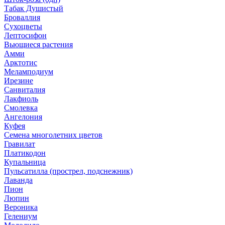
Табак Душистый
Броваллия
Сухоцветы
Лептосифон
Вьющиеся растения
Амми
Арктотис
Меламподиум
Ирезине
Санвиталия
Лакфиоль
Смолевка
Ангелония
Куфея
Семена многолетних цветов
Гравилат
Платикодон
Купальница
Пульсатилла (прострел, подснежник)
Лаванда
Пион
Люпин
Вероника
Гелениум