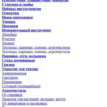
Плоскогубцы, длинногубцы, бокорезы
Степлера и скобы
Наборы инструментов
Отвертки
Ножи монтажные
Топоры
Ножовки
Измерительный инструмент
Линейки
Рулетки
Уровни
Теплицы, парники, пленки, агротекстиль
Теплицы, парники, пленки, агротекстиль
Парники, дуги, колышки
Сетка затеняющая
Грядки
Укрытие для теплиц
Армированная
Светлица
Парниковая
Сотовый поликарбонат
Агротекстиль
От сорняков
Укрытия для растений, колпаки, круги
От заморозков и насекомых