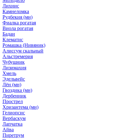
Молодило
Лихнис
Камнеломка
Рудбекия (мн)
Фиалка рогатая
Виола рогатая
Бадан
Клематис
Ромашка (Нивяник)
Алиссум скальный
Альстремерия
Чубушник
Лизимахия
Хмель
Эдельвейс
Лён (мн)
Гвоздика (мн)
Дербенник
Прострел
Хризантема (мн)
Гелиопсис
Вербаскум
Лапчатка
Айва
Пиретрум