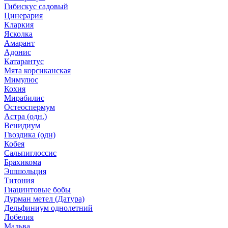
Гибискус садовый
Цинерария
Кларкия
Ясколка
Амарант
Адонис
Катарантус
Мята корсиканская
Мимулюс
Кохия
Мирабилис
Остеоспермум
Астра (одн.)
Венидиум
Гвоздика (одн)
Кобея
Сальпиглоссис
Брахикома
Эшшольция
Титония
Гиацинтовые бобы
Дурман метел (Датура)
Дельфиниум однолетний
Лобелия
Мальва