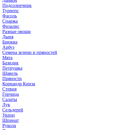
Дайкон
Подсолнечник
Турнепс
Фасоль
Спаржа
Физалис
Разные овощи
Дыня
Брюква
Арбуз
Семена зелени и пряностей
Мята
Базилик
Петрушка
Щавель
Пряности
Кориандр Кинза
Стевия
Горчица
Салаты
Лук
Сельдерей
Укроп
Шпинат
Рукола