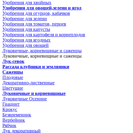
Удобрения для хвойных
Удобрения для овощей,зелени и ягод
Удобрения для огурцов, кабачков
Удобрение для зелени
Удобрения для томатов, перцев
Удобрения для капусты
Удобрения для картофеля и корнеплодов
Удобрения для ягодных
Удобрения для овощей
Луковичные, корневищные и саженцы
Луковичные, корневищные и саженцы
Лук-севок
Рассада клубники и земляники
Саженцы
Плодовые
Декоративно-лиственные
Цветущие
Луковичные и корневищные
Луковичные Осенние
Гиацинт
Крокус
Безвременник
Вербейник
Рябчик
Лук декоративный