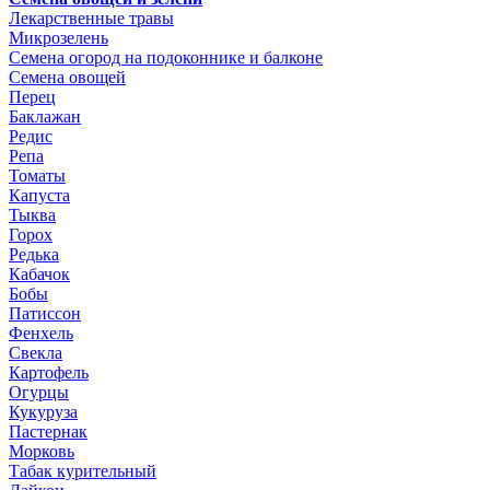
Лекарственные травы
Микрозелень
Семена огород на подоконнике и балконе
Семена овощей
Перец
Баклажан
Редис
Репа
Томаты
Капуста
Тыква
Горох
Редька
Кабачок
Бобы
Патиссон
Фенхель
Свекла
Картофель
Огурцы
Кукуруза
Пастернак
Морковь
Табак курительный