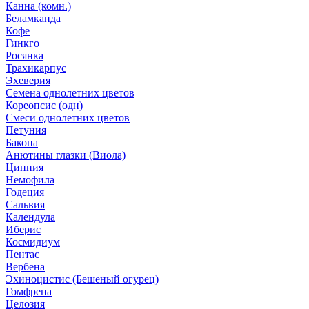
Канна (комн.)
Беламканда
Кофе
Гинкго
Росянка
Трахикарпус
Эхеверия
Семена однолетних цветов
Кореопсис (одн)
Смеси однолетних цветов
Петуния
Бакопа
Анютины глазки (Виола)
Цинния
Немофила
Годеция
Сальвия
Календула
Иберис
Космидиум
Пентас
Вербена
Эхиноцистис (Бешеный огурец)
Гомфрена
Целозия