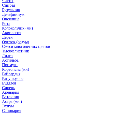
Чистец
Спирея
Бузульник
Дельфиниум
Овсяница
Роза
Колокольчик (мн)
Аквилегия
Дерен
Очиток (седум)
Смеси многолетних цветов
Тысячелистник
Лилия
Астильба
Примула
Кореопсис (мн)
Гайлардия
Ранункулюс
Буддлея
Сирень
Аренария
Ваточник
Астра (мн.)
Эхиум
Сапонария