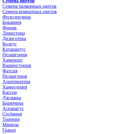
Семена цветов
Семена балконных цветов
Семена комнатных цветов
Филодендрон
Бокарнея
Финик
Ливистона
Дизиготека
Колеус
Катарантус
Пеларгония
Хамеропс
Вашингтония
Фатсия
Пеларгония
Альтернатера
Хамеодорея
Кассия
Дзельква
Бирючина
Аспарагус
Сесбания
Торения
Мимоза
Гранат