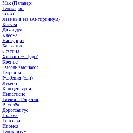
Мак (Папавер)
Гелиотроп
Флокс
Львиный зев (Антириннум)
Космея
Дихондра
Клеома
Настурция
Бальзамин
Статица
Хризантема (одн)
Крепис
Фасоль вьющаяся
Георгина
Рудбекия (одн)
Левкой
Кальцеолярия
Импатиенс
Газания (Гацания)
Василёк
Доротеантус
Нолана
Гипсофила
Ипомея
Гелихризум