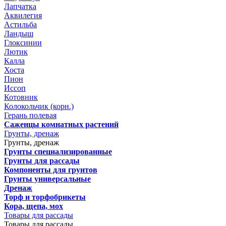
Лапчатка
Аквилегия
Астильба
Ландыш
Глоксинии
Лютик
Калла
Хоста
Пион
Иссоп
Котовник
Колокольчик (корн.)
Герань полевая
Саженцы комнатных растений
Грунты, дренаж
Грунты, дренаж
Грунты специализированные
Грунты для рассады
Компоненты для грунтов
Грунты универсальные
Дренаж
Торф и торфобрикеты
Кора, щепа, мох
Товары для рассады
Товары для рассады