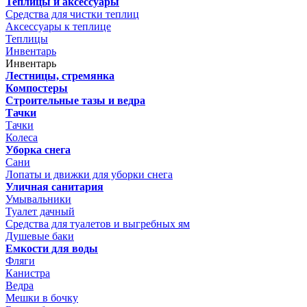
Теплицы и аксессуары
Средства для чистки теплиц
Аксессуары к теплице
Теплицы
Инвентарь
Инвентарь
Лестницы, стремянка
Компостеры
Строительные тазы и ведра
Тачки
Тачки
Колеса
Уборка снега
Сани
Лопаты и движки для уборки снега
Уличная санитария
Умывальники
Туалет дачный
Средства для туалетов и выгребных ям
Душевые баки
Емкости для воды
Фляги
Канистра
Ведра
Мешки в бочку