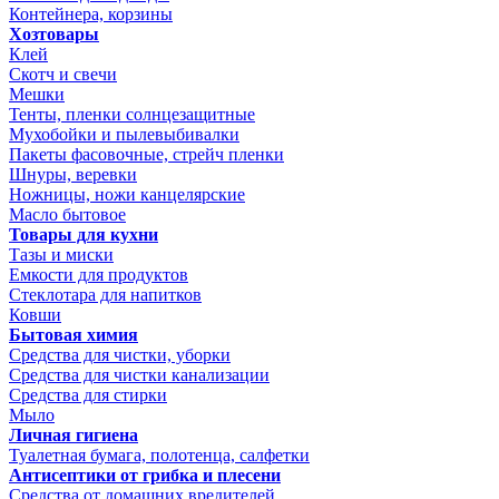
Контейнера, корзины
Хозтовары
Клей
Скотч и свечи
Мешки
Тенты, пленки солнцезащитные
Мухобойки и пылевыбивалки
Пакеты фасовочные, стрейч пленки
Шнуры, веревки
Ножницы, ножи канцелярские
Масло бытовое
Товары для кухни
Тазы и миски
Емкости для продуктов
Стеклотара для напитков
Ковши
Бытовая химия
Средства для чистки, уборки
Средства для чистки канализации
Средства для стирки
Мыло
Личная гигиена
Туалетная бумага, полотенца, салфетки
Антисептики от грибка и плесени
Средства от домашних вредителей