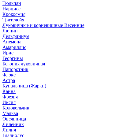
Тюльпан
Нарцисс
Крокосмия
Трителейя
Луковичные и корневищные Весенние
Люпин
Дельфиниум
Анемона
Амариллис
Ирис
Георгины
Бегония луковичная
Папоротник
Флокс
Астра
Купальница (Жарки)
Канна
Фрезия
Иксия
Колокольчик
Мальва
Овсянница
Лилейник
Лилия
Гладиолус