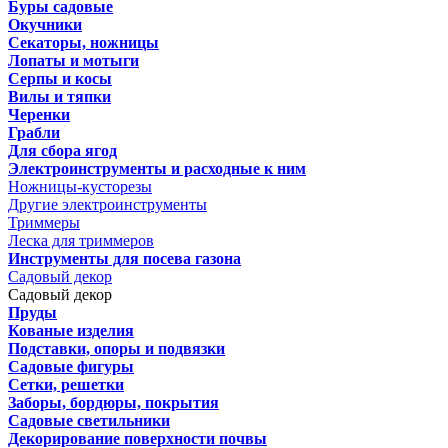
Буры садовые
Окучники
Секаторы, ножницы
Лопаты и мотыги
Серпы и косы
Вилы и тяпки
Черенки
Грабли
Для сбора ягод
Электроинструменты и расходные к ним
Ножницы-кусторезы
Другие электроинструменты
Триммеры
Леска для триммеров
Инструменты для посева газона
Садовый декор
Садовый декор
Пруды
Кованые изделия
Подставки, опоры и подвязки
Садовые фигуры
Сетки, решетки
Заборы, бордюры, покрытия
Садовые светильники
Декорирование поверхности почвы