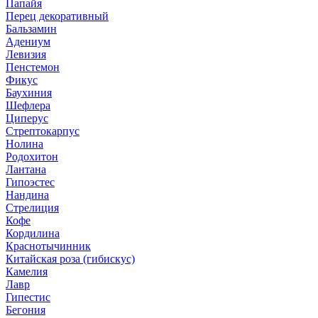
Папайя
Перец декоративный
Бальзамин
Адениум
Левизия
Пенстемон
Фикус
Баухиния
Шефлера
Циперус
Стрептокарпус
Нолина
Родохитон
Лантана
Гипоэстес
Нандина
Стрелиция
Кофе
Кордилина
Краснотычинник
Китайская роза (гибискус)
Камелия
Лавр
Гипестис
Бегония