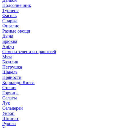
Дайкон
Подсолнечник
Турнепс
Фасоль
Спаржа
Физалис
Разные овощи
Дыня
Брюква
Арбуз
Семена зелени и пряностей
Мята
Базилик
Петрушка
Щавель
Пряности
Кориандр Кинза
Стевия
Горчица
Салаты
Лук
Сельдерей
Укроп
Шпинат
Рукола