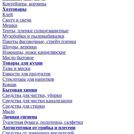
Контейнера, корзины
Хозтовары
Клей
Скотч и свечи
Мешки
Тенты, пленки солнцезащитные
Мухобойки и пылевыбивалки
Пакеты фасовочные, стрейч пленки
Шнуры, веревки
Ножницы, ножи канцелярские
Масло бытовое
Товары для кухни
Тазы и миски
Емкости для продуктов
Стеклотара для напитков
Ковши
Бытовая химия
Средства для чистки, уборки
Средства для чистки канализации
Средства для стирки
Мыло
Личная гигиена
Туалетная бумага, полотенца, салфетки
Антисептики от грибка и плесени
Средства от домашних вредителей