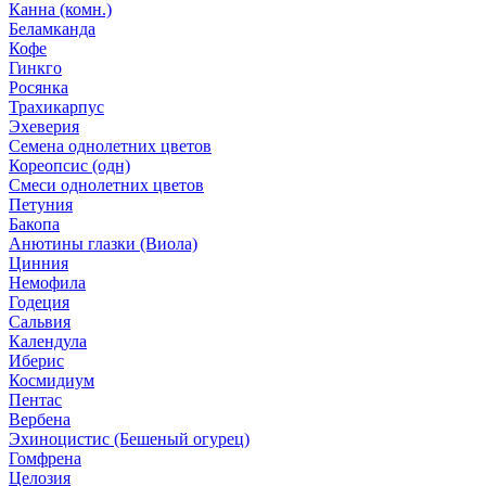
Канна (комн.)
Беламканда
Кофе
Гинкго
Росянка
Трахикарпус
Эхеверия
Семена однолетних цветов
Кореопсис (одн)
Смеси однолетних цветов
Петуния
Бакопа
Анютины глазки (Виола)
Цинния
Немофила
Годеция
Сальвия
Календула
Иберис
Космидиум
Пентас
Вербена
Эхиноцистис (Бешеный огурец)
Гомфрена
Целозия