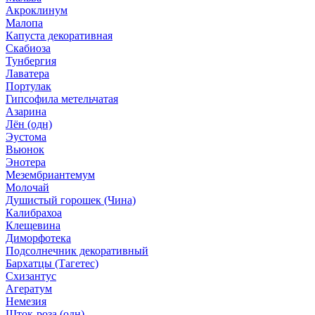
Акроклинум
Малопа
Капуста декоративная
Скабиоза
Тунбергия
Лаватера
Портулак
Гипсофила метельчатая
Азарина
Лён (одн)
Эустома
Вьюнок
Энотера
Мезембриантемум
Молочай
Душистый горошек (Чина)
Калибрахоа
Клещевина
Диморфотека
Подсолнечник декоративный
Бархатцы (Тагетес)
Схизантус
Агератум
Немезия
Шток-роза (одн)