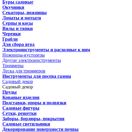
Буры садовые
Окучники
Секаторы, ножницы
Лопаты и мотыги
Серпы и косы
Вилы и тяпки
Черенки
Грабли
Для сбора ягод
Электроинструменты и расходные к ним
Ножницы-кусторезы
Другие электроинструменты
Триммеры
Леска для триммеров
Инструменты для посева газона
Садовый декор
Садовый декор
Пруды
Кованые изделия
Подставки, опоры и подвязки
Садовые фигуры
Сетки, решетки
Заборы, бордюры, покрытия
Садовые светильники
Декорирование поверхности почвы