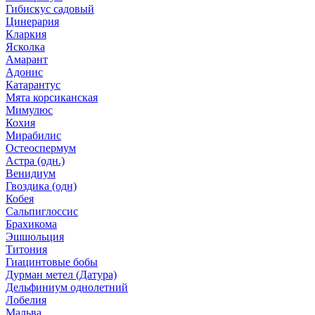
Гибискус садовый
Цинерария
Кларкия
Ясколка
Амарант
Адонис
Катарантус
Мята корсиканская
Мимулюс
Кохия
Мирабилис
Остеоспермум
Астра (одн.)
Венидиум
Гвоздика (одн)
Кобея
Сальпиглоссис
Брахикома
Эшшольция
Титония
Гиацинтовые бобы
Дурман метел (Датура)
Дельфиниум однолетний
Лобелия
Мальва