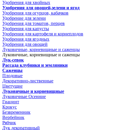
Удобрения для хвойных
Удобрения для овощей,зелени и ягод
Удобрения для огурцов, кабачков
Удобрение для зелени
Удобрения для томатов, перцев
Удобрения для капусты
Удобрения для картофеля и корнеплодов
Удобрения для ягодных
Удобрения для овощей
Луковичные, корневищные и саженцы
Луковичные, корневищные и саженцы
Лук-севок
Рассада клубники и земляники
Саженцы
Плодовые
Декоративно-лиственные
Цветущие
Луковичные и корневищные
Луковичные Осенние
Гиацинт
Крокус
Безвременник
Вербейник
Рябчик
Лук декоративный