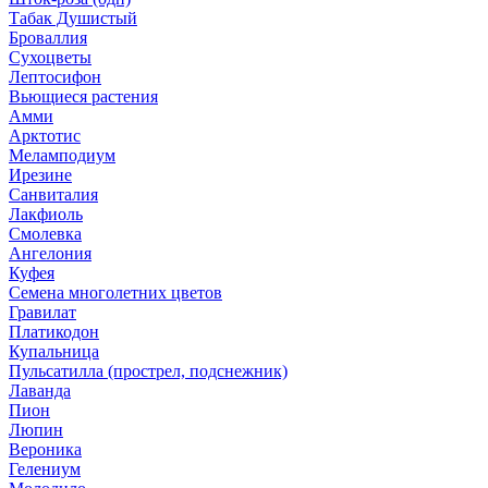
Табак Душистый
Броваллия
Сухоцветы
Лептосифон
Вьющиеся растения
Амми
Арктотис
Меламподиум
Ирезине
Санвиталия
Лакфиоль
Смолевка
Ангелония
Куфея
Семена многолетних цветов
Гравилат
Платикодон
Купальница
Пульсатилла (прострел, подснежник)
Лаванда
Пион
Люпин
Вероника
Гелениум