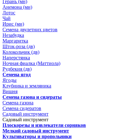
Герань (мн)
Анемона (мн)
Лотос
Чай
Ирис (мн)
Семена двулетних цветов
Незабудка
Маргаритка
Шток-роза (дв)
Колокольчик (дв)
Наперстянка
Ночная фиалка (Маттиола)
Рудбекия (дв)
Семена ягод
Ягоды
Клубника и земляника
Вишня
Семена газона и сидераты
Семена газона
Семена сидератов
Садовый инструмент
Садовый инструмент
Плоскорезы и извлекатели сорняков
Мелкий садовый инструмент
Культиваторы и пропольники