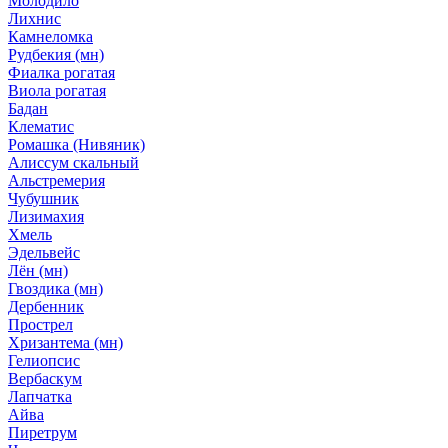
Молодило
Лихнис
Камнеломка
Рудбекия (мн)
Фиалка рогатая
Виола рогатая
Бадан
Клематис
Ромашка (Нивяник)
Алиссум скальный
Альстремерия
Чубушник
Лизимахия
Хмель
Эдельвейс
Лён (мн)
Гвоздика (мн)
Дербенник
Прострел
Хризантема (мн)
Гелиопсис
Вербаскум
Лапчатка
Айва
Пиретрум