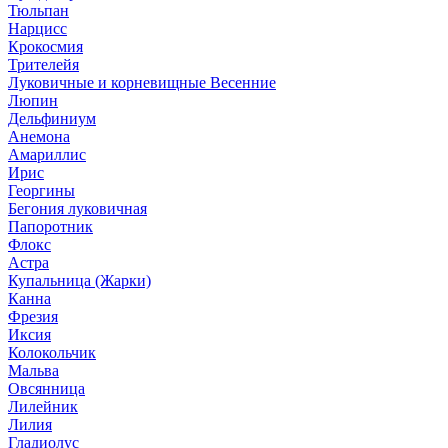
Тюльпан
Нарцисс
Крокосмия
Трителейя
Луковичные и корневищные Весенние
Люпин
Дельфиниум
Анемона
Амариллис
Ирис
Георгины
Бегония луковичная
Папоротник
Флокс
Астра
Купальница (Жарки)
Канна
Фрезия
Иксия
Колокольчик
Мальва
Овсянница
Лилейник
Лилия
Гладиолус