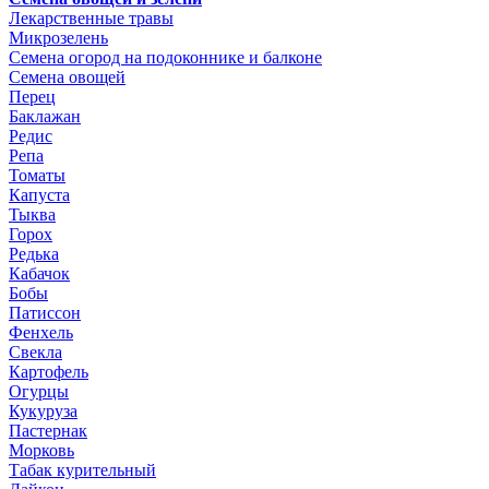
Лекарственные травы
Микрозелень
Семена огород на подоконнике и балконе
Семена овощей
Перец
Баклажан
Редис
Репа
Томаты
Капуста
Тыква
Горох
Редька
Кабачок
Бобы
Патиссон
Фенхель
Свекла
Картофель
Огурцы
Кукуруза
Пастернак
Морковь
Табак курительный