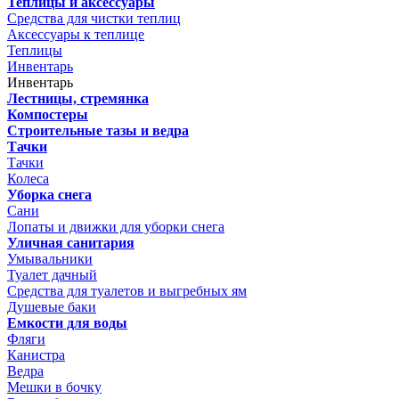
Теплицы и аксессуары
Средства для чистки теплиц
Аксессуары к теплице
Теплицы
Инвентарь
Инвентарь
Лестницы, стремянка
Компостеры
Строительные тазы и ведра
Тачки
Тачки
Колеса
Уборка снега
Сани
Лопаты и движки для уборки снега
Уличная санитария
Умывальники
Туалет дачный
Средства для туалетов и выгребных ям
Душевые баки
Емкости для воды
Фляги
Канистра
Ведра
Мешки в бочку