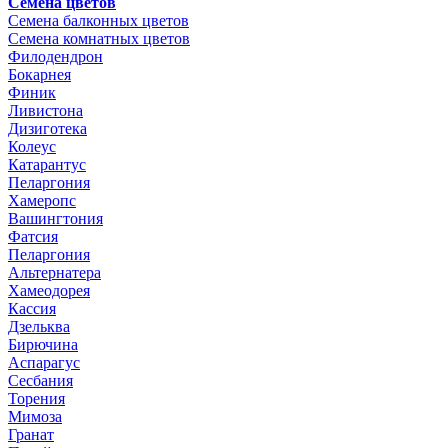
Семена цветов
Семена балконных цветов
Семена комнатных цветов
Филодендрон
Бокарнея
Финик
Ливистона
Дизиготека
Колеус
Катарантус
Пеларгония
Хамеропс
Вашингтония
Фатсия
Пеларгония
Альтернатера
Хамеодорея
Кассия
Дзельква
Бирючина
Аспарагус
Сесбания
Торения
Мимоза
Гранат