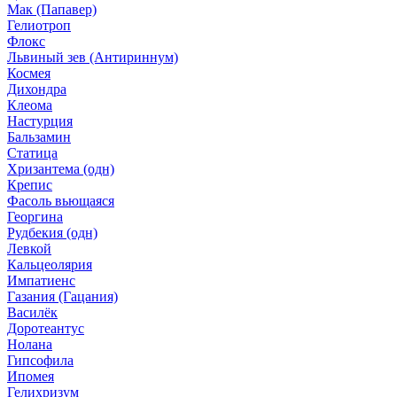
Мак (Папавер)
Гелиотроп
Флокс
Львиный зев (Антириннум)
Космея
Дихондра
Клеома
Настурция
Бальзамин
Статица
Хризантема (одн)
Крепис
Фасоль вьющаяся
Георгина
Рудбекия (одн)
Левкой
Кальцеолярия
Импатиенс
Газания (Гацания)
Василёк
Доротеантус
Нолана
Гипсофила
Ипомея
Гелихризум