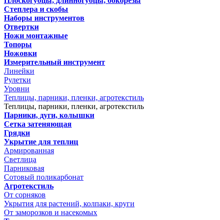
Плоскогубцы, длинногубцы, бокорезы
Степлера и скобы
Наборы инструментов
Отвертки
Ножи монтажные
Топоры
Ножовки
Измерительный инструмент
Линейки
Рулетки
Уровни
Теплицы, парники, пленки, агротекстиль
Теплицы, парники, пленки, агротекстиль
Парники, дуги, колышки
Сетка затеняющая
Грядки
Укрытие для теплиц
Армированная
Светлица
Парниковая
Сотовый поликарбонат
Агротекстиль
От сорняков
Укрытия для растений, колпаки, круги
От заморозков и насекомых