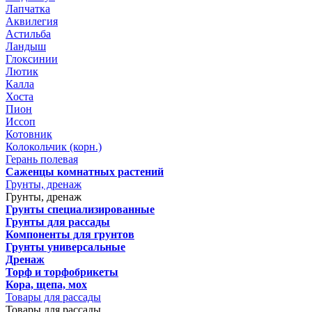
Лапчатка
Аквилегия
Астильба
Ландыш
Глоксинии
Лютик
Калла
Хоста
Пион
Иссоп
Котовник
Колокольчик (корн.)
Герань полевая
Саженцы комнатных растений
Грунты, дренаж
Грунты, дренаж
Грунты специализированные
Грунты для рассады
Компоненты для грунтов
Грунты универсальные
Дренаж
Торф и торфобрикеты
Кора, щепа, мох
Товары для рассады
Товары для рассады