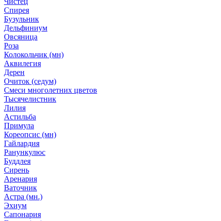
Чистец
Спирея
Бузульник
Дельфиниум
Овсяница
Роза
Колокольчик (мн)
Аквилегия
Дерен
Очиток (седум)
Смеси многолетних цветов
Тысячелистник
Лилия
Астильба
Примула
Кореопсис (мн)
Гайлардия
Ранункулюс
Буддлея
Сирень
Аренария
Ваточник
Астра (мн.)
Эхиум
Сапонария