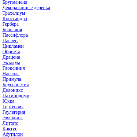
Бругмансия
Декоративные деревья
Трахелиум
Кроссандра
Гербера
Бровалия
Пассифлора
Паслен
Цикламен
Обриета
Драцена
Экзакум
Глоксиния
Населла
Примула
Бруссонетия
Делоникс
Пахиподиум
Юкка
Гортензия
Гаультерия
Эвкалипт
Литопс
Кактус
Абутилон