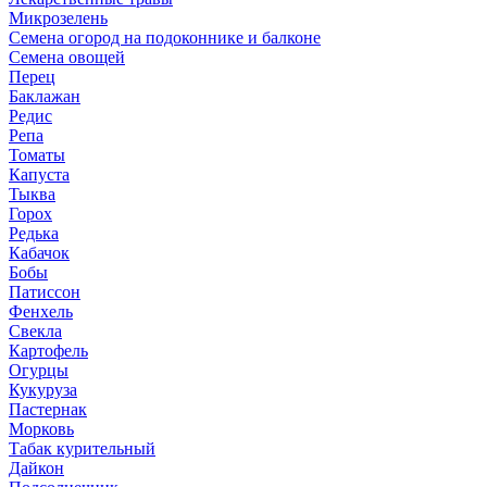
Микрозелень
Семена огород на подоконнике и балконе
Семена овощей
Перец
Баклажан
Редис
Репа
Томаты
Капуста
Тыква
Горох
Редька
Кабачок
Бобы
Патиссон
Фенхель
Свекла
Картофель
Огурцы
Кукуруза
Пастернак
Морковь
Табак курительный
Дайкон