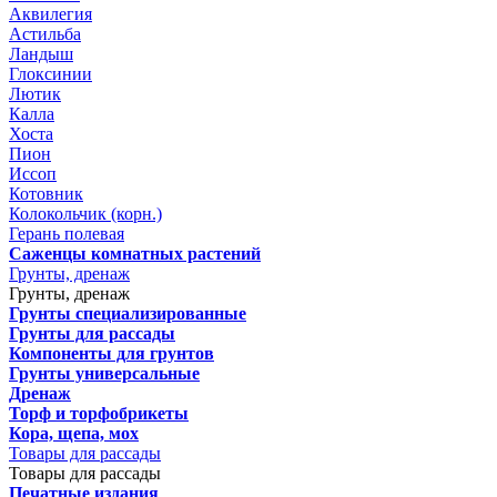
Аквилегия
Астильба
Ландыш
Глоксинии
Лютик
Калла
Хоста
Пион
Иссоп
Котовник
Колокольчик (корн.)
Герань полевая
Саженцы комнатных растений
Грунты, дренаж
Грунты, дренаж
Грунты специализированные
Грунты для рассады
Компоненты для грунтов
Грунты универсальные
Дренаж
Торф и торфобрикеты
Кора, щепа, мох
Товары для рассады
Товары для рассады
Печатные издания