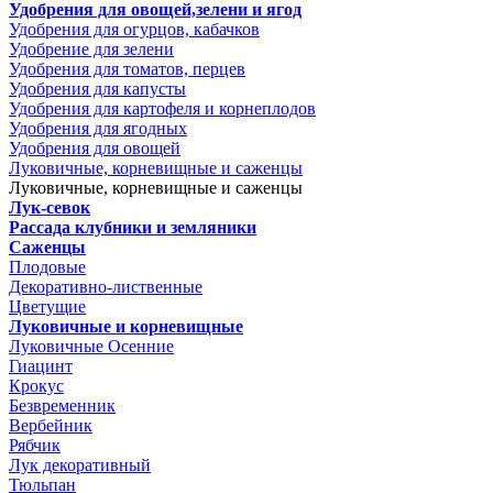
Удобрения для овощей,зелени и ягод
Удобрения для огурцов, кабачков
Удобрение для зелени
Удобрения для томатов, перцев
Удобрения для капусты
Удобрения для картофеля и корнеплодов
Удобрения для ягодных
Удобрения для овощей
Луковичные, корневищные и саженцы
Луковичные, корневищные и саженцы
Лук-севок
Рассада клубники и земляники
Саженцы
Плодовые
Декоративно-лиственные
Цветущие
Луковичные и корневищные
Луковичные Осенние
Гиацинт
Крокус
Безвременник
Вербейник
Рябчик
Лук декоративный
Тюльпан