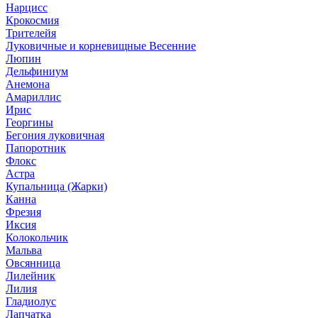
Нарцисс
Крокосмия
Трителейя
Луковичные и корневищные Весенние
Люпин
Дельфиниум
Анемона
Амариллис
Ирис
Георгины
Бегония луковичная
Папоротник
Флокс
Астра
Купальница (Жарки)
Канна
Фрезия
Иксия
Колокольчик
Мальва
Овсянница
Лилейник
Лилия
Гладиолус
Лапчатка