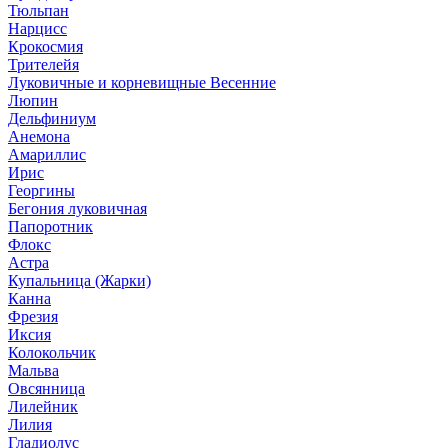
Тюльпан
Нарцисс
Крокосмия
Трителейя
Луковичные и корневищные Весенние
Люпин
Дельфиниум
Анемона
Амариллис
Ирис
Георгины
Бегония луковичная
Папоротник
Флокс
Астра
Купальница (Жарки)
Канна
Фрезия
Иксия
Колокольчик
Мальва
Овсянница
Лилейник
Лилия
Гладиолус