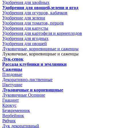
Удобрения для хвойных
Удобрения для овощей,зелени и ягод
Удобрения для огурцов, кабачков
Удобрение для зелени
Удобрения для томатов, перцев
Удобрения для капусты
Удобрения для картофеля и корнеплодов
Удобрения для ягодных
Удобрения для овощей
Луковичные, корневищные и саженцы
Луковичные, корневищные и саженцы
Лук-севок
Рассада клубники и земляники
Саженцы
Плодовые
Декоративно-лиственные
Цветущие
Луковичные и корневищные
Луковичные Осенние
Гиацинт
Крокус
Безвременник
Вербейник
Рябчик
Лук декоративный