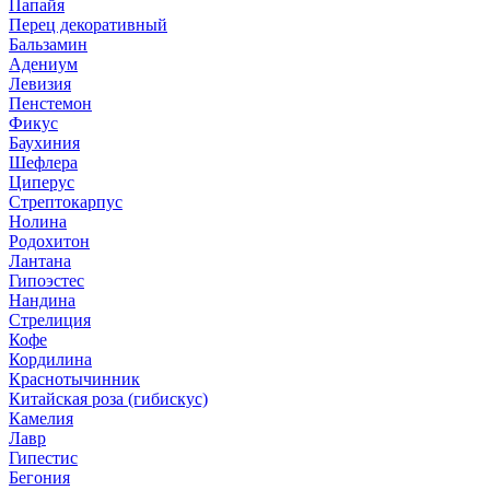
Папайя
Перец декоративный
Бальзамин
Адениум
Левизия
Пенстемон
Фикус
Баухиния
Шефлера
Циперус
Стрептокарпус
Нолина
Родохитон
Лантана
Гипоэстес
Нандина
Стрелиция
Кофе
Кордилина
Краснотычинник
Китайская роза (гибискус)
Камелия
Лавр
Гипестис
Бегония