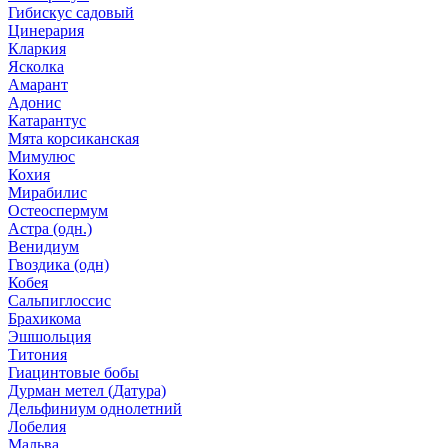
Гибискус садовый
Цинерария
Кларкия
Ясколка
Амарант
Адонис
Катарантус
Мята корсиканская
Мимулюс
Кохия
Мирабилис
Остеоспермум
Астра (одн.)
Венидиум
Гвоздика (одн)
Кобея
Сальпиглоссис
Брахикома
Эшшольция
Титония
Гиацинтовые бобы
Дурман метел (Датура)
Дельфиниум однолетний
Лобелия
Мальва