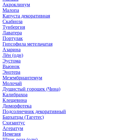
Акроклинум
Малопа
Капуста декоративная
Скабиоза
Тунбергия
Лаватера
Портулак
Гипсофила метельчатая
Азарина
Лён (одн)
Эустома
Вьюнок
Энотера
Мезембриантемум
Молочай
Душистый горошек (Чина)
Калибрахоа
Клещевина
Диморфотека
Подсолнечник декоративный
Бархатцы (Тагетес)
Схизантус
Агератум
Немезия
Шток-роза (одн)