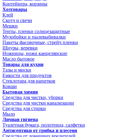
Контейнера, корзины
Хозтовары
Клей
Скотч и свечи
Мешки
Тенты, пленки солнцезащитные
Мухобойки и пылевыбивалки
Пакеты фасовочные, стрейч пленки
Шнуры, веревки
Ножницы, ножи канцелярские
Масло бытовое
Товары для кухни
Тазы и миски
Емкости для продуктов
Стеклотара для напитков
Ковши
Бытовая химия
Средства для чистки, уборки
Средства для чистки канализации
Средства для стирки
Мыло
Личная гигиена
Туалетная бумага, полотенца, салфетки
Антисептики от грибка и плесени
Средства от домашних вредителей