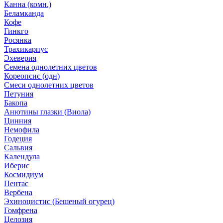
Канна (комн.)
Беламканда
Кофе
Гинкго
Росянка
Трахикарпус
Эхеверия
Семена однолетних цветов
Кореопсис (одн)
Смеси однолетних цветов
Петуния
Бакопа
Анютины глазки (Виола)
Цинния
Немофила
Годеция
Сальвия
Календула
Иберис
Космидиум
Пентас
Вербена
Эхиноцистис (Бешеный огурец)
Гомфрена
Целозия