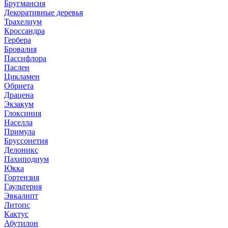
Бругмансия
Декоративные деревья
Трахелиум
Кроссандра
Гербера
Бровалия
Пассифлора
Паслен
Цикламен
Обриета
Драцена
Экзакум
Глоксиния
Населла
Примула
Бруссонетия
Делоникс
Пахиподиум
Юкка
Гортензия
Гаультерия
Эвкалипт
Литопс
Кактус
Абутилон