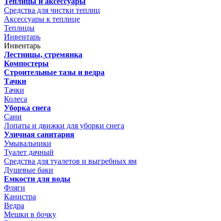
Теплицы и аксессуары
Средства для чистки теплиц
Аксессуары к теплице
Теплицы
Инвентарь
Инвентарь
Лестницы, стремянка
Компостеры
Строительные тазы и ведра
Тачки
Тачки
Колеса
Уборка снега
Сани
Лопаты и движки для уборки снега
Уличная санитария
Умывальники
Туалет дачный
Средства для туалетов и выгребных ям
Душевые баки
Емкости для воды
Фляги
Канистра
Ведра
Мешки в бочку