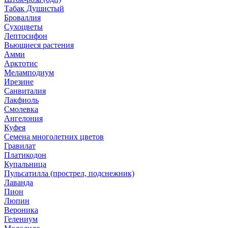
Табак Душистый
Броваллия
Сухоцветы
Лептосифон
Вьющиеся растения
Амми
Арктотис
Меламподиум
Ирезине
Санвиталия
Лакфиоль
Смолевка
Ангелония
Куфея
Семена многолетних цветов
Гравилат
Платикодон
Купальница
Пульсатилла (прострел, подснежник)
Лаванда
Пион
Люпин
Вероника
Гелениум