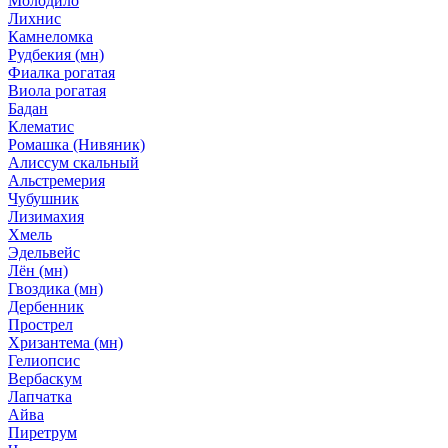
Молодило
Лихнис
Камнеломка
Рудбекия (мн)
Фиалка рогатая
Виола рогатая
Бадан
Клематис
Ромашка (Нивяник)
Алиссум скальный
Альстремерия
Чубушник
Лизимахия
Хмель
Эдельвейс
Лён (мн)
Гвоздика (мн)
Дербенник
Прострел
Хризантема (мн)
Гелиопсис
Вербаскум
Лапчатка
Айва
Пиретрум