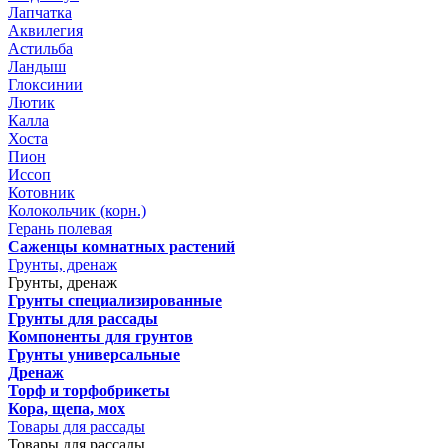
Лапчатка
Аквилегия
Астильба
Ландыш
Глоксинии
Лютик
Калла
Хоста
Пион
Иссоп
Котовник
Колокольчик (корн.)
Герань полевая
Саженцы комнатных растений
Грунты, дренаж
Грунты, дренаж
Грунты специализированные
Грунты для рассады
Компоненты для грунтов
Грунты универсальные
Дренаж
Торф и торфобрикеты
Кора, щепа, мох
Товары для рассады
Товары для рассады