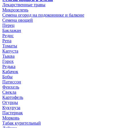
Лекарственные травы
Микрозелень
Семена огород на подоконнике и балконе
Семена овощей
Перец
Баклажан
Редис
Репа
Томаты
Капуста
Тыква
Горох
Редька
Кабачок
Бобы
Патиссон
Фенхель
Свекла
Картофель
Огурцы
Кукуруза
Пастернак
Морковь
Табак курительный