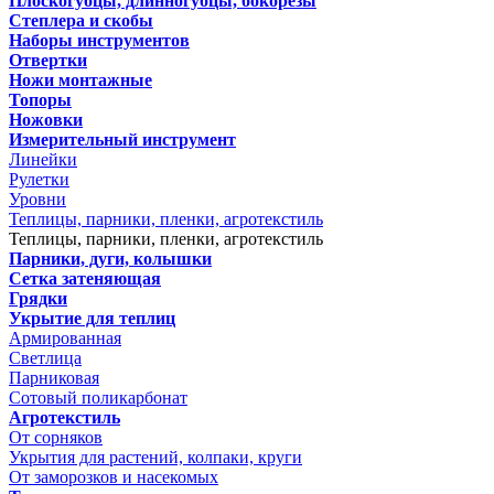
Плоскогубцы, длинногубцы, бокорезы
Степлера и скобы
Наборы инструментов
Отвертки
Ножи монтажные
Топоры
Ножовки
Измерительный инструмент
Линейки
Рулетки
Уровни
Теплицы, парники, пленки, агротекстиль
Теплицы, парники, пленки, агротекстиль
Парники, дуги, колышки
Сетка затеняющая
Грядки
Укрытие для теплиц
Армированная
Светлица
Парниковая
Сотовый поликарбонат
Агротекстиль
От сорняков
Укрытия для растений, колпаки, круги
От заморозков и насекомых