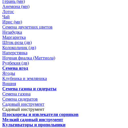
Герань (мн)
Анемона (мн)
Лотос
Чай
Ирис (мн)
Семена двулетних цветов
Незабудка
Маргаритка
Шток-роза (дв)
Колокольчик (дв)
Наперстянка
Ночная фиалка (Маттиола)
Рудбекия (дв)
Семена ягод
Ягоды
Клубника и земляника
Вишня
Семена газона и сидераты
Семена газона
Семена сидератов
Садовый инструмент
Садовый инструмент
Плоскорезы и извлекатели сорняков
Мелкий садовый инструмент
Культиваторы и пропольники