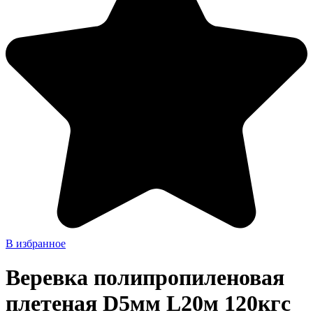
В избранное
Веревка полипропиленовая
плетеная D5мм L20м 120кгс