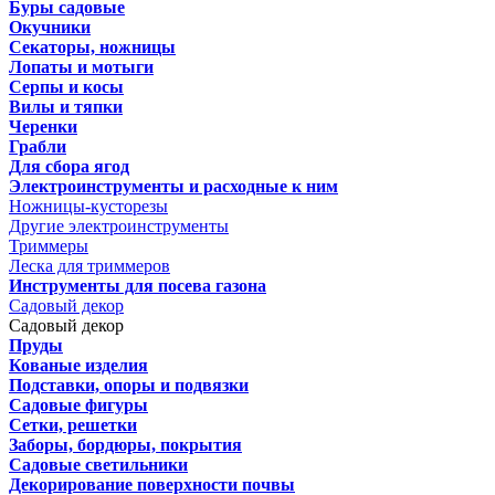
Буры садовые
Окучники
Секаторы, ножницы
Лопаты и мотыги
Серпы и косы
Вилы и тяпки
Черенки
Грабли
Для сбора ягод
Электроинструменты и расходные к ним
Ножницы-кусторезы
Другие электроинструменты
Триммеры
Леска для триммеров
Инструменты для посева газона
Садовый декор
Садовый декор
Пруды
Кованые изделия
Подставки, опоры и подвязки
Садовые фигуры
Сетки, решетки
Заборы, бордюры, покрытия
Садовые светильники
Декорирование поверхности почвы