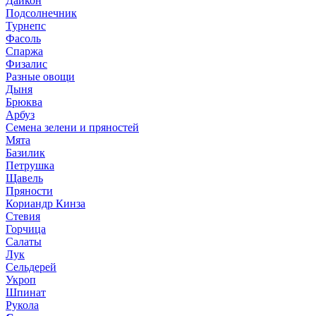
Дайкон
Подсолнечник
Турнепс
Фасоль
Спаржа
Физалис
Разные овощи
Дыня
Брюква
Арбуз
Семена зелени и пряностей
Мята
Базилик
Петрушка
Щавель
Пряности
Кориандр Кинза
Стевия
Горчица
Салаты
Лук
Сельдерей
Укроп
Шпинат
Рукола