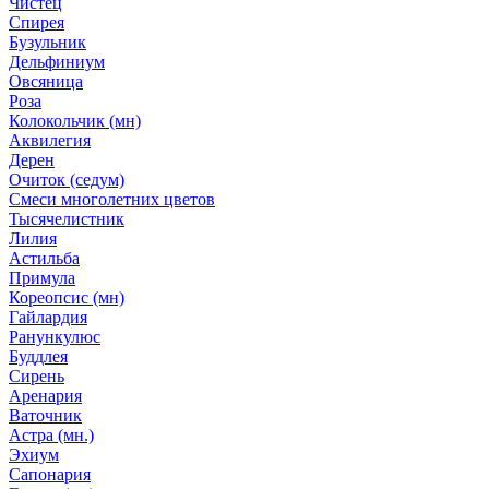
Чистец
Спирея
Бузульник
Дельфиниум
Овсяница
Роза
Колокольчик (мн)
Аквилегия
Дерен
Очиток (седум)
Смеси многолетних цветов
Тысячелистник
Лилия
Астильба
Примула
Кореопсис (мн)
Гайлардия
Ранункулюс
Буддлея
Сирень
Аренария
Ваточник
Астра (мн.)
Эхиум
Сапонария