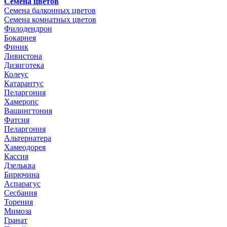
Семена цветов
Семена балконных цветов
Семена комнатных цветов
Филодендрон
Бокарнея
Финик
Ливистона
Дизиготека
Колеус
Катарантус
Пеларгония
Хамеропс
Вашингтония
Фатсия
Пеларгония
Альтернатера
Хамеодорея
Кассия
Дзельква
Бирючина
Аспарагус
Сесбания
Торения
Мимоза
Гранат