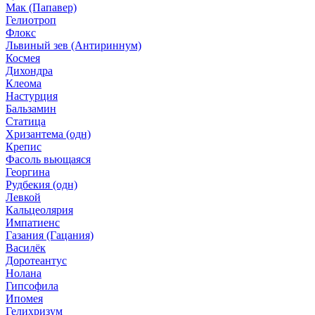
Мак (Папавер)
Гелиотроп
Флокс
Львиный зев (Антириннум)
Космея
Дихондра
Клеома
Настурция
Бальзамин
Статица
Хризантема (одн)
Крепис
Фасоль вьющаяся
Георгина
Рудбекия (одн)
Левкой
Кальцеолярия
Импатиенс
Газания (Гацания)
Василёк
Доротеантус
Нолана
Гипсофила
Ипомея
Гелихризум