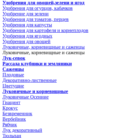
Удобрения для овощей,зелени и ягод
Удобрения для огурцов, кабачков
Удобрение для зелени
Удобрения для томатов, перцев
Удобрения для капусты
Удобрения для картофеля и корнеплодов
Удобрения для ягодных
Удобрения для овощей
Луковичные, корневищные и саженцы
Луковичные, корневищные и саженцы
Лук-севок
Рассада клубники и земляники
Саженцы
Плодовые
Декоративно-лиственные
Цветущие
Луковичные и корневищные
Луковичные Осенние
Гиацинт
Крокус
Безвременник
Вербейник
Рябчик
Лук декоративный
Тюльпан