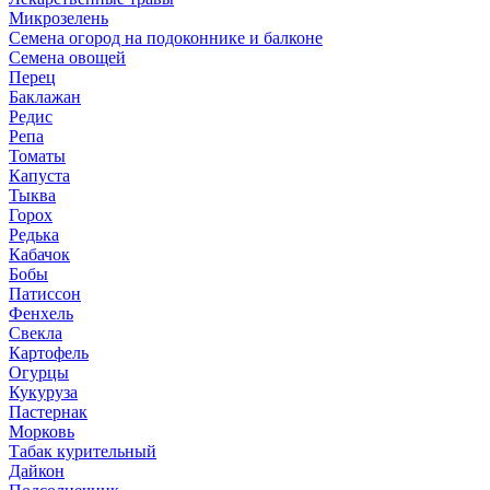
Микрозелень
Семена огород на подоконнике и балконе
Семена овощей
Перец
Баклажан
Редис
Репа
Томаты
Капуста
Тыква
Горох
Редька
Кабачок
Бобы
Патиссон
Фенхель
Свекла
Картофель
Огурцы
Кукуруза
Пастернак
Морковь
Табак курительный
Дайкон