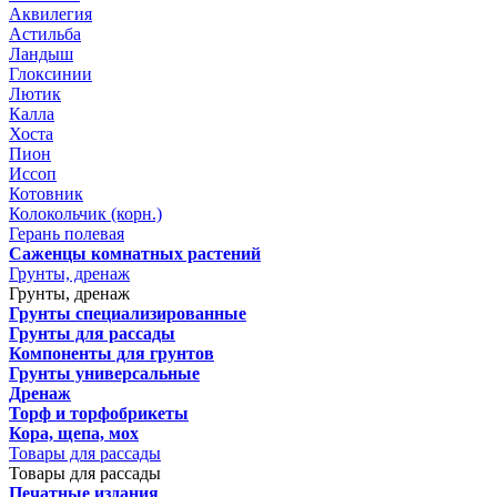
Аквилегия
Астильба
Ландыш
Глоксинии
Лютик
Калла
Хоста
Пион
Иссоп
Котовник
Колокольчик (корн.)
Герань полевая
Саженцы комнатных растений
Грунты, дренаж
Грунты, дренаж
Грунты специализированные
Грунты для рассады
Компоненты для грунтов
Грунты универсальные
Дренаж
Торф и торфобрикеты
Кора, щепа, мох
Товары для рассады
Товары для рассады
Печатные издания