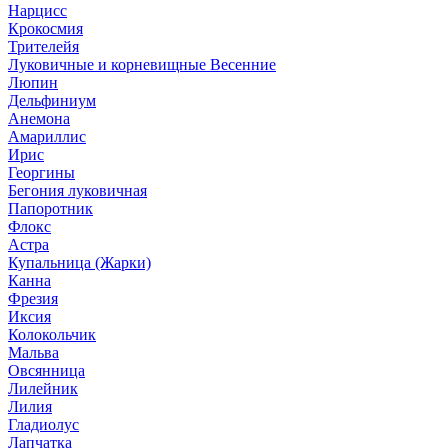
Нарцисс
Крокосмия
Трителейя
Луковичные и корневищные Весенние
Люпин
Дельфиниум
Анемона
Амариллис
Ирис
Георгины
Бегония луковичная
Папоротник
Флокс
Астра
Купальница (Жарки)
Канна
Фрезия
Иксия
Колокольчик
Мальва
Овсянница
Лилейник
Лилия
Гладиолус
Лапчатка