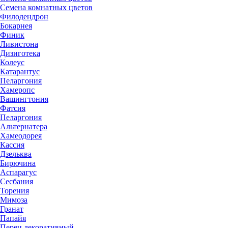
Семена комнатных цветов
Филодендрон
Бокарнея
Финик
Ливистона
Дизиготека
Колеус
Катарантус
Пеларгония
Хамеропс
Вашингтония
Фатсия
Пеларгония
Альтернатера
Хамеодорея
Кассия
Дзельква
Бирючина
Аспарагус
Сесбания
Торения
Мимоза
Гранат
Папайя
Перец декоративный