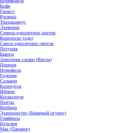
Беламканда
Кофе
Гинкго
Росянка
Трахикарпус
Эхеверия
Семена однолетних цветов
Кореопсис (одн)
Смеси однолетних цветов
Петуния
Бакопа
Анютины глазки (Виола)
Цинния
Немофила
Годеция
Сальвия
Календула
Иберис
Космидиум
Пентас
Вербена
Эхиноцистис (Бешеный огурец)
Гомфрена
Целозия
Мак (Папавер)