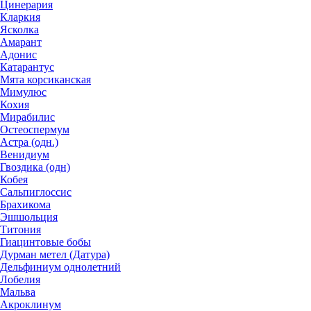
Цинерария
Кларкия
Ясколка
Амарант
Адонис
Катарантус
Мята корсиканская
Мимулюс
Кохия
Мирабилис
Остеоспермум
Астра (одн.)
Венидиум
Гвоздика (одн)
Кобея
Сальпиглоссис
Брахикома
Эшшольция
Титония
Гиацинтовые бобы
Дурман метел (Датура)
Дельфиниум однолетний
Лобелия
Мальва
Акроклинум