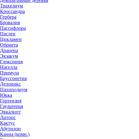
Декоративные деревья
Трахелиум
Кроссандра
Гербера
Бровалия
Пассифлора
Паслен
Цикламен
Обриета
Драцена
Экзакум
Глоксиния
Населла
Примула
Бруссонетия
Делоникс
Пахиподиум
Юкка
Гортензия
Гаультерия
Эвкалипт
Литопс
Кактус
Абутилон
Канна (комн.)