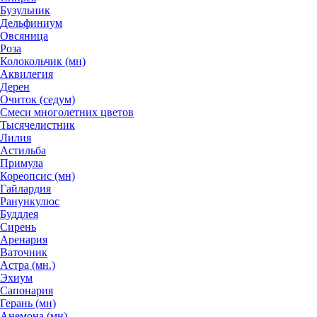
Бузульник
Дельфиниум
Овсяница
Роза
Колокольчик (мн)
Аквилегия
Дерен
Очиток (седум)
Смеси многолетних цветов
Тысячелистник
Лилия
Астильба
Примула
Кореопсис (мн)
Гайлардия
Ранункулюс
Буддлея
Сирень
Аренария
Ваточник
Астра (мн.)
Эхиум
Сапонария
Герань (мн)
Анемона (мн)