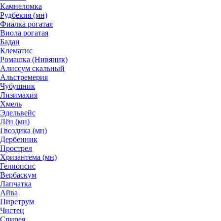
Камнеломка
Рудбекия (мн)
Фиалка рогатая
Виола рогатая
Бадан
Клематис
Ромашка (Нивяник)
Алиссум скальный
Альстремерия
Чубушник
Лизимахия
Хмель
Эдельвейс
Лён (мн)
Гвоздика (мн)
Дербенник
Прострел
Хризантема (мн)
Гелиопсис
Вербаскум
Лапчатка
Айва
Пиретрум
Чистец
Спирея