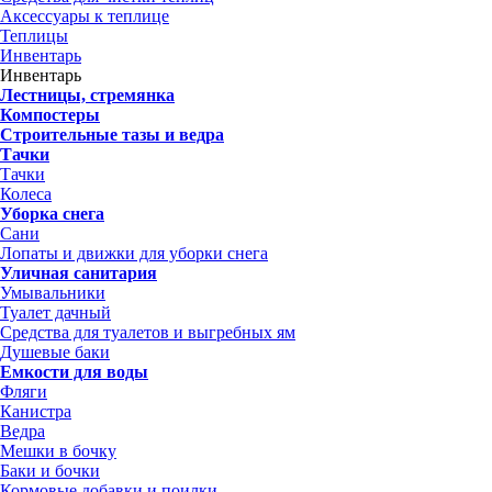
Аксессуары к теплице
Теплицы
Инвентарь
Инвентарь
Лестницы, стремянка
Компостеры
Строительные тазы и ведра
Тачки
Тачки
Колеса
Уборка снега
Сани
Лопаты и движки для уборки снега
Уличная санитария
Умывальники
Туалет дачный
Средства для туалетов и выгребных ям
Душевые баки
Емкости для воды
Фляги
Канистра
Ведра
Мешки в бочку
Баки и бочки
Кормовые добавки и поилки