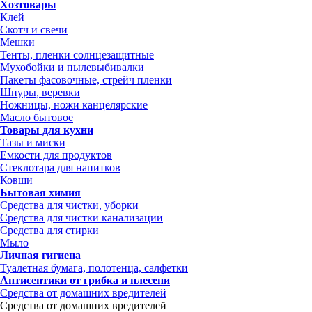
Хозтовары
Клей
Скотч и свечи
Мешки
Тенты, пленки солнцезащитные
Мухобойки и пылевыбивалки
Пакеты фасовочные, стрейч пленки
Шнуры, веревки
Ножницы, ножи канцелярские
Масло бытовое
Товары для кухни
Тазы и миски
Емкости для продуктов
Стеклотара для напитков
Ковши
Бытовая химия
Средства для чистки, уборки
Средства для чистки канализации
Средства для стирки
Мыло
Личная гигиена
Туалетная бумага, полотенца, салфетки
Антисептики от грибка и плесени
Средства от домашних вредителей
Средства от домашних вредителей