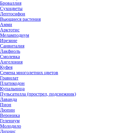
Броваллия
Сухоцветы
Лептосифон
Вьющиеся растения
Амми
Арктотис
Меламподиум
Ирезине
Санвиталия
Лакфиоль
Смолевка
Ангелония
Куфея
Семена многолетних цветов
Гравилат
Платикодон
Купальница
Пульсатилла (прострел, подснежник)
Лаванда
Пион
Люпин
Вероника
Гелениум
Молодило
Лихнис