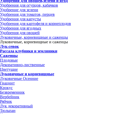
Удобрения для овощей,зелени и ягод
Удобрения для огурцов, кабачков
Удобрение для зелени
Удобрения для томатов, перцев
Удобрения для капусты
Удобрения для картофеля и корнеплодов
Удобрения для ягодных
Удобрения для овощей
Луковичные, корневищные и саженцы
Луковичные, корневищные и саженцы
Лук-севок
Рассада клубники и земляники
Саженцы
Плодовые
Декоративно-лиственные
Цветущие
Луковичные и корневищные
Луковичные Осенние
Гиацинт
Крокус
Безвременник
Вербейник
Рябчик
Лук декоративный
Тюльпан