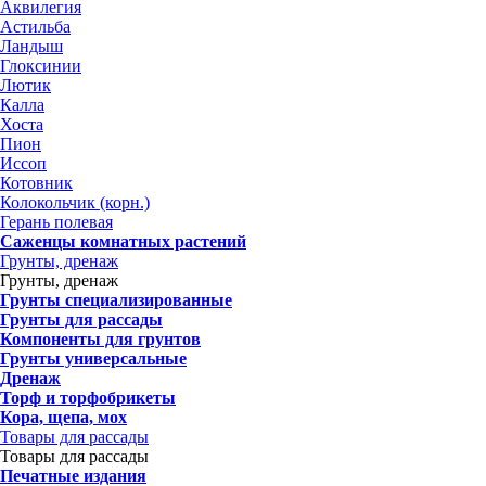
Аквилегия
Астильба
Ландыш
Глоксинии
Лютик
Калла
Хоста
Пион
Иссоп
Котовник
Колокольчик (корн.)
Герань полевая
Саженцы комнатных растений
Грунты, дренаж
Грунты, дренаж
Грунты специализированные
Грунты для рассады
Компоненты для грунтов
Грунты универсальные
Дренаж
Торф и торфобрикеты
Кора, щепа, мох
Товары для рассады
Товары для рассады
Печатные издания