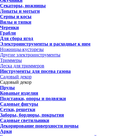
Окучники
Секаторы, ножницы
Лопаты и мотыги
Серпы и косы
Вилы и тяпки
Черенки
Грабли
Для сбора ягод
Электроинструменты и расходные к ним
Ножницы-кусторезы
Другие электроинструменты
Триммеры
Леска для триммеров
Инструменты для посева газона
Садовый декор
Садовый декор
Пруды
Кованые изделия
Подставки, опоры и подвязки
Садовые фигуры
Сетки, решетки
Заборы, бордюры, покрытия
Садовые светильники
Декорирование поверхности почвы
Арки