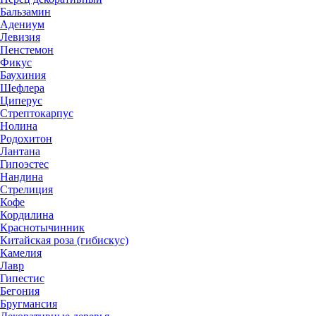
Бальзамин
Адениум
Левизия
Пенстемон
Фикус
Баухиния
Шефлера
Циперус
Стрептокарпус
Нолина
Родохитон
Лантана
Гипоэстес
Нандина
Стрелиция
Кофе
Кордилина
Краснотычинник
Китайская роза (гибискус)
Камелия
Лавр
Гипестис
Бегония
Бругмансия