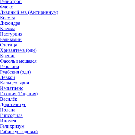
Гелиотроп
Флокс
Львиный зев (Антириннум)
Космея
Дихондра
Клеома
Настурция
Бальзамин
Статица
Хризантема (одн)
Крепис
Фасоль вьющаяся
Георгина
Рудбекия (одн)
Левкой
Кальцеолярия
Импатиенс
Газания (Гацания)
Василёк
Доротеантус
Нолана
Гипсофила
Ипомея
Гелихризум
Гибискус садовый