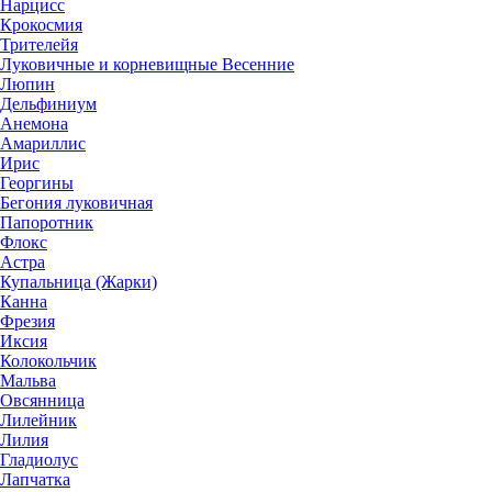
Нарцисс
Крокосмия
Трителейя
Луковичные и корневищные Весенние
Люпин
Дельфиниум
Анемона
Амариллис
Ирис
Георгины
Бегония луковичная
Папоротник
Флокс
Астра
Купальница (Жарки)
Канна
Фрезия
Иксия
Колокольчик
Мальва
Овсянница
Лилейник
Лилия
Гладиолус
Лапчатка