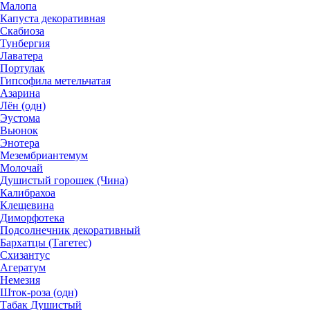
Малопа
Капуста декоративная
Скабиоза
Тунбергия
Лаватера
Портулак
Гипсофила метельчатая
Азарина
Лён (одн)
Эустома
Вьюнок
Энотера
Мезембриантемум
Молочай
Душистый горошек (Чина)
Калибрахоа
Клещевина
Диморфотека
Подсолнечник декоративный
Бархатцы (Тагетес)
Схизантус
Агератум
Немезия
Шток-роза (одн)
Табак Душистый