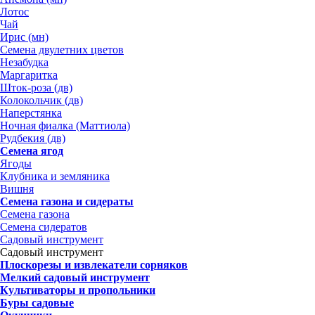
Лотос
Чай
Ирис (мн)
Семена двулетних цветов
Незабудка
Маргаритка
Шток-роза (дв)
Колокольчик (дв)
Наперстянка
Ночная фиалка (Маттиола)
Рудбекия (дв)
Семена ягод
Ягоды
Клубника и земляника
Вишня
Семена газона и сидераты
Семена газона
Семена сидератов
Садовый инструмент
Садовый инструмент
Плоскорезы и извлекатели сорняков
Мелкий садовый инструмент
Культиваторы и пропольники
Буры садовые