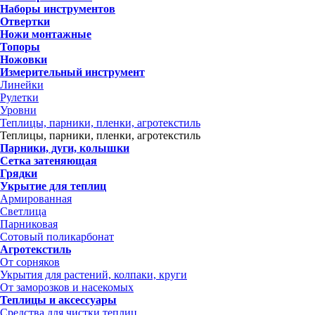
Наборы инструментов
Отвертки
Ножи монтажные
Топоры
Ножовки
Измерительный инструмент
Линейки
Рулетки
Уровни
Теплицы, парники, пленки, агротекстиль
Теплицы, парники, пленки, агротекстиль
Парники, дуги, колышки
Сетка затеняющая
Грядки
Укрытие для теплиц
Армированная
Светлица
Парниковая
Сотовый поликарбонат
Агротекстиль
От сорняков
Укрытия для растений, колпаки, круги
От заморозков и насекомых
Теплицы и аксессуары
Средства для чистки теплиц