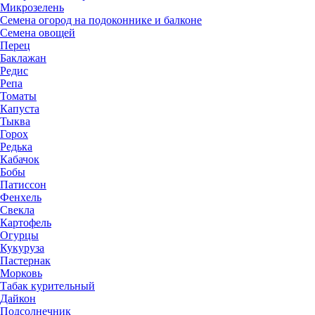
Микрозелень
Семена огород на подоконнике и балконе
Семена овощей
Перец
Баклажан
Редис
Репа
Томаты
Капуста
Тыква
Горох
Редька
Кабачок
Бобы
Патиссон
Фенхель
Свекла
Картофель
Огурцы
Кукуруза
Пастернак
Морковь
Табак курительный
Дайкон
Подсолнечник