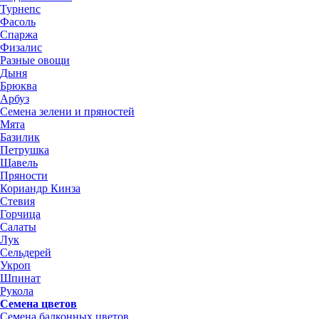
Турнепс
Фасоль
Спаржа
Физалис
Разные овощи
Дыня
Брюква
Арбуз
Семена зелени и пряностей
Мята
Базилик
Петрушка
Щавель
Пряности
Кориандр Кинза
Стевия
Горчица
Салаты
Лук
Сельдерей
Укроп
Шпинат
Рукола
Семена цветов
Семена балконных цветов