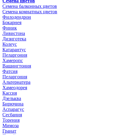
Семена цветов
Семена балконных цветов
Семена комнатных цветов
Филодендрон
Бокарнея
Финик
Ливистона
Дизиготека
Колеус
Катарантус
Пеларгония
Хамеропс
Вашингтония
Фатсия
Пеларгония
Альтернатера
Хамеодорея
Кассия
Дзельква
Бирючина
Аспарагус
Сесбания
Торения
Мимоза
Гранат