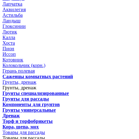
Лапчатка
Аквилегия
Астильба
Ландыш
Глоксинии
Лютик
Калла
Хоста
Пион
Иссоп
Котовник
Колокольчик (корн.)
Герань полевая
Саженцы комнатных растений
Грунты, дренаж
Грунты, дренаж
Грунты специализированные
Грунты для рассады
Компоненты для грунтов
Грунты универсальные
Дренаж
Торф и торфобрикеты
Кора, щепа, мох
Товары для рассады
Товары для рассады