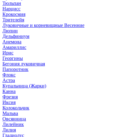
Тюльпан
Нарцисс
Крокосмия
Трителейя
Луковичные и корневищные Весенние
Люпин
Дельфиниум
Анемона
Амариллис
Ирис
Георгины
Бегония луковичная
Папоротник
Флокс
Астра
Купальница (Жарки)
Канна
Фрезия
Иксия
Колокольчик
Мальва
Овсянница
Лилейник
Лилия
Гладиолус