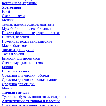
Контейнера, корзины
Хозтовары
Клей
Скотч и свечи
Мешки
Тенты, пленки солнцезащитные
Мухобойки и пылевыбивалки
Пакеты фасовочные, стрейч пленки
Шнуры, веревки
Ножницы, ножи канцелярские
Масло бытовое
Товары для кухни
Тазы и миски
Емкости для продуктов
Стеклотара для напитков
Ковши
Бытовая химия
Средства для чистки, уборки
Средства для чистки канализации
Средства для стирки
Мыло
Личная гигиена
Туалетная бумага, полотенца, салфетки
Антисептики от грибка и плесени
Средства от домашних вредителей