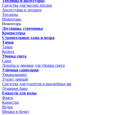
Теплицы и аксессуары
Средства для чистки теплиц
Аксессуары к теплице
Теплицы
Инвентарь
Инвентарь
Лестницы, стремянка
Компостеры
Строительные тазы и ведра
Тачки
Тачки
Колеса
Уборка снега
Сани
Лопаты и движки для уборки снега
Уличная санитария
Умывальники
Туалет дачный
Средства для туалетов и выгребных ям
Душевые баки
Емкости для воды
Фляги
Канистра
Ведра
Мешки в бочку