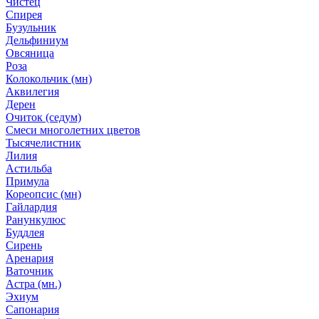
Чистец
Спирея
Бузульник
Дельфиниум
Овсяница
Роза
Колокольчик (мн)
Аквилегия
Дерен
Очиток (седум)
Смеси многолетних цветов
Тысячелистник
Лилия
Астильба
Примула
Кореопсис (мн)
Гайлардия
Ранункулюс
Буддлея
Сирень
Аренария
Ваточник
Астра (мн.)
Эхиум
Сапонария