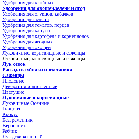
Удобрения для хвойных
Удобрения для овощей,зелени и ягод
Удобрения для огурцов, кабачков
Удобрение для зелени
Удобрения для томатов, перцев
Удобрения для капусты
Удобрения для картофеля и корнеплодов
Удобрения для ягодных
Удобрения для овощей
Луковичные, корневищные и саженцы
Луковичные, корневищные и саженцы
Лук-севок
Рассада клубники и земляники
Саженцы
Плодовые
Декоративно-лиственные
Цветущие
Луковичные и корневищные
Луковичные Осенние
Гиацинт
Крокус
Безвременник
Вербейник
Рябчик
Лук декоративный