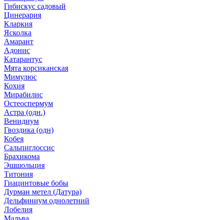
Гибискус садовый
Цинерария
Кларкия
Ясколка
Амарант
Адонис
Катарантус
Мята корсиканская
Мимулюс
Кохия
Мирабилис
Остеоспермум
Астра (одн.)
Венидиум
Гвоздика (одн)
Кобея
Сальпиглоссис
Брахикома
Эшшольция
Титония
Гиацинтовые бобы
Дурман метел (Датура)
Дельфиниум однолетний
Лобелия
Мальва