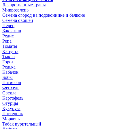
Лекарственные травы
Микрозелень
Семена огород на подоконнике и балконе
Семена овощей
Перец
Баклажан
Редис
Репа
Томаты
Капуста
Тыква
Горох
Редька
Кабачок
Бобы
Патиссон
Фенхель
Свекла
Картофель
Огурцы
Кукуруза
Пастернак
Морковь
Табак курительный