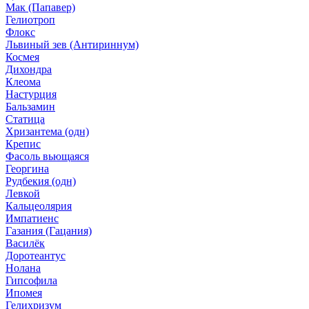
Мак (Папавер)
Гелиотроп
Флокс
Львиный зев (Антириннум)
Космея
Дихондра
Клеома
Настурция
Бальзамин
Статица
Хризантема (одн)
Крепис
Фасоль вьющаяся
Георгина
Рудбекия (одн)
Левкой
Кальцеолярия
Импатиенс
Газания (Гацания)
Василёк
Доротеантус
Нолана
Гипсофила
Ипомея
Гелихризум