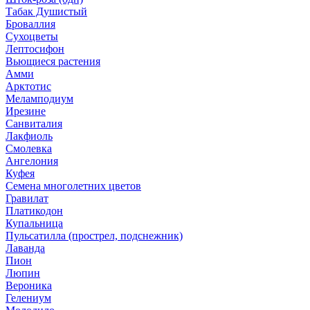
Табак Душистый
Броваллия
Сухоцветы
Лептосифон
Вьющиеся растения
Амми
Арктотис
Меламподиум
Ирезине
Санвиталия
Лакфиоль
Смолевка
Ангелония
Куфея
Семена многолетних цветов
Гравилат
Платикодон
Купальница
Пульсатилла (прострел, подснежник)
Лаванда
Пион
Люпин
Вероника
Гелениум