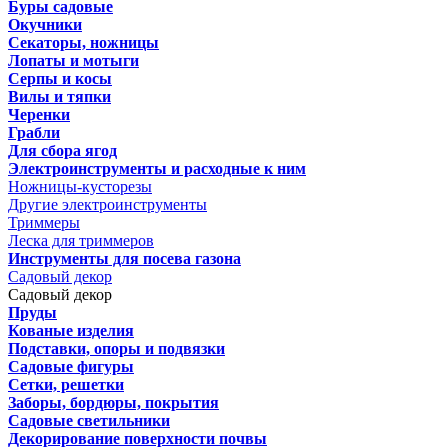
Буры садовые
Окучники
Секаторы, ножницы
Лопаты и мотыги
Серпы и косы
Вилы и тяпки
Черенки
Грабли
Для сбора ягод
Электроинструменты и расходные к ним
Ножницы-кусторезы
Другие электроинструменты
Триммеры
Леска для триммеров
Инструменты для посева газона
Садовый декор
Садовый декор
Пруды
Кованые изделия
Подставки, опоры и подвязки
Садовые фигуры
Сетки, решетки
Заборы, бордюры, покрытия
Садовые светильники
Декорирование поверхности почвы