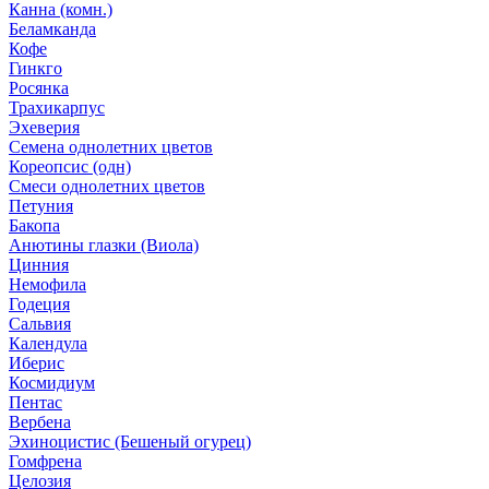
Канна (комн.)
Беламканда
Кофе
Гинкго
Росянка
Трахикарпус
Эхеверия
Семена однолетних цветов
Кореопсис (одн)
Смеси однолетних цветов
Петуния
Бакопа
Анютины глазки (Виола)
Цинния
Немофила
Годеция
Сальвия
Календула
Иберис
Космидиум
Пентас
Вербена
Эхиноцистис (Бешеный огурец)
Гомфрена
Целозия