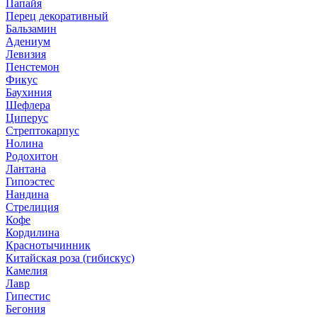
Папайя
Перец декоративный
Бальзамин
Адениум
Левизия
Пенстемон
Фикус
Баухиния
Шефлера
Циперус
Стрептокарпус
Нолина
Родохитон
Лантана
Гипоэстес
Нандина
Стрелиция
Кофе
Кордилина
Краснотычинник
Китайская роза (гибискус)
Камелия
Лавр
Гипестис
Бегония