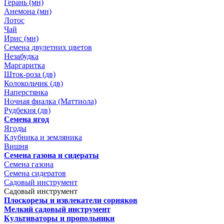
Герань (мн)
Анемона (мн)
Лотос
Чай
Ирис (мн)
Семена двулетних цветов
Незабудка
Маргаритка
Шток-роза (дв)
Колокольчик (дв)
Наперстянка
Ночная фиалка (Маттиола)
Рудбекия (дв)
Семена ягод
Ягоды
Клубника и земляника
Вишня
Семена газона и сидераты
Семена газона
Семена сидератов
Садовый инструмент
Садовый инструмент
Плоскорезы и извлекатели сорняков
Мелкий садовый инструмент
Культиваторы и пропольники