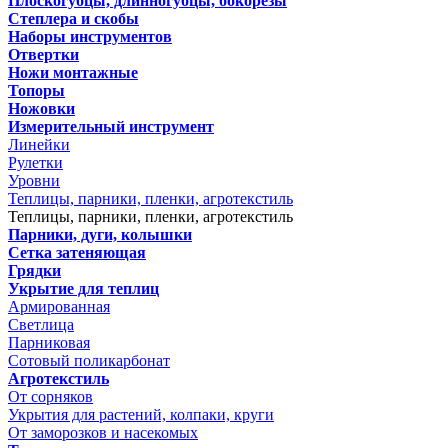
Плоскогубцы, длинногубцы, бокорезы
Степлера и скобы
Наборы инструментов
Отвертки
Ножи монтажные
Топоры
Ножовки
Измерительный инструмент
Линейки
Рулетки
Уровни
Теплицы, парники, пленки, агротекстиль
Теплицы, парники, пленки, агротекстиль
Парники, дуги, колышки
Сетка затеняющая
Грядки
Укрытие для теплиц
Армированная
Светлица
Парниковая
Сотовый поликарбонат
Агротекстиль
От сорняков
Укрытия для растений, колпаки, круги
От заморозков и насекомых