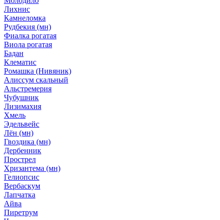
Молодило
Лихнис
Камнеломка
Рудбекия (мн)
Фиалка рогатая
Виола рогатая
Бадан
Клематис
Ромашка (Нивяник)
Алиссум скальный
Альстремерия
Чубушник
Лизимахия
Хмель
Эдельвейс
Лён (мн)
Гвоздика (мн)
Дербенник
Прострел
Хризантема (мн)
Гелиопсис
Вербаскум
Лапчатка
Айва
Пиретрум