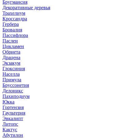
Бругмансия
Декоративные деревья
Трахелиум
Кроссандра
Гербера
Бровалия
Пассифлора
Паслен
Цикламен
Обриета
Драцена
Экзакум
Глоксиния
Населла
Примула
Бруссонетия
Делоникс
Пахиподиум
Юкка
Гортензия
Гаультерия
Эвкалипт
Литопс
Кактус
Абутилон