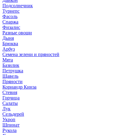
Дайкон
Подсолнечник
Турнепс
Фасоль
Спаржа
Физалис
Разные овощи
Дыня
Брюква
Арбуз
Семена зелени и пряностей
Мята
Базилик
Петрушка
Щавель
Пряности
Кориандр Кинза
Стевия
Горчица
Салаты
Лук
Сельдерей
Укроп
Шпинат
Рукола