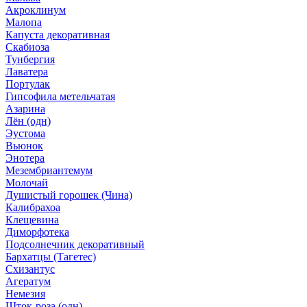
Акроклинум
Малопа
Капуста декоративная
Скабиоза
Тунбергия
Лаватера
Портулак
Гипсофила метельчатая
Азарина
Лён (одн)
Эустома
Вьюнок
Энотера
Мезембриантемум
Молочай
Душистый горошек (Чина)
Калибрахоа
Клещевина
Диморфотека
Подсолнечник декоративный
Бархатцы (Тагетес)
Схизантус
Агератум
Немезия
Шток-роза (одн)