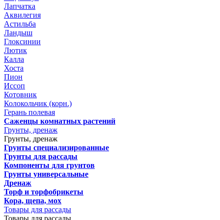
Лапчатка
Аквилегия
Астильба
Ландыш
Глоксинии
Лютик
Калла
Хоста
Пион
Иссоп
Котовник
Колокольчик (корн.)
Герань полевая
Саженцы комнатных растений
Грунты, дренаж
Грунты, дренаж
Грунты специализированные
Грунты для рассады
Компоненты для грунтов
Грунты универсальные
Дренаж
Торф и торфобрикеты
Кора, щепа, мох
Товары для рассады
Товары для рассады