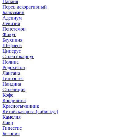
Папайя
Перец декоративный
Бальзамин
Адениум
Левизия
Пенстемон
Фикус
Баухиния
Шефлера
Циперус
Стрептокарпус
Нолина
Родохитон
Лантана
Гипоэстес
Нандина
Стрелиция
Кофе
Кордилина
Краснотычинник
Китайская роза (гибискус)
Камелия
Лавр
Гипестис
Бегония