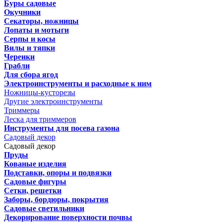
Буры садовые
Окучники
Секаторы, ножницы
Лопаты и мотыги
Серпы и косы
Вилы и тяпки
Черенки
Грабли
Для сбора ягод
Электроинструменты и расходные к ним
Ножницы-кусторезы
Другие электроинструменты
Триммеры
Леска для триммеров
Инструменты для посева газона
Садовый декор
Садовый декор
Пруды
Кованые изделия
Подставки, опоры и подвязки
Садовые фигуры
Сетки, решетки
Заборы, бордюры, покрытия
Садовые светильники
Декорирование поверхности почвы