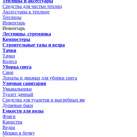
Теплицы и аксессуары
Средства для чистки теплиц
Аксессуары к теплице
Теплицы
Инвентарь
Инвентарь
Лестницы, стремянка
Компостеры
Строительные тазы и ведра
Тачки
Тачки
Колеса
Уборка снега
Сани
Лопаты и движки для уборки снега
Уличная санитария
Умывальники
Туалет дачный
Средства для туалетов и выгребных ям
Душевые баки
Емкости для воды
Фляги
Канистра
Ведра
Мешки в бочку