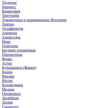
Тюльпан
Нарцисс
Крокосмия
Трителейя
Луковичные и корневищные Весенние
Люпин
Дельфиниум
Анемона
Амариллис
Ирис
Георгины
Бегония луковичная
Папоротник
Флокс
Астра
Купальница (Жарки)
Канна
Фрезия
Иксия
Колокольчик
Мальва
Овсянница
Лилейник
Лилия
Гладиолус