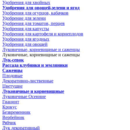
Удобрения для хвойных
Удобрения для овощей,зелени и ягод
Удобрения для огурцов, кабачков
Удобрение для зелени
Удобрения для томатов, перцев
Удобрения для капусты
Удобрения для картофеля и корнеплодов
Удобрения для ягодных
Удобрения для овощей
Луковичные, корневищные и саженцы
Луковичные, корневищные и саженцы
Лук-севок
Рассада клубники и земляники
Саженцы
Плодовые
Декоративно-лиственные
Цветущие
Луковичные и корневищные
Луковичные Осенние
Гиацинт
Крокус
Безвременник
Вербейник
Рябчик
Лук декоративный