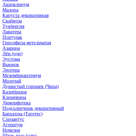
Акроклинум
Малопа
Капуста декоративная
Скабиоза
Тунбергия
Лаватера
Портулак
Гипсофила метельчатая
Азарина
Лён (одн)
Эустома
Вьюнок
Энотера
Мезембриантемум
Молочай
Душистый горошек (Чина)
Калибрахоа
Клещевина
Диморфотека
Подсолнечник декоративный
Бархатцы (Тагетес)
Схизантус
Агератум
Немезия
Шток-роза (одн)