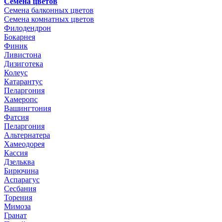
Семена цветов
Семена балконных цветов
Семена комнатных цветов
Филодендрон
Бокарнея
Финик
Ливистона
Дизиготека
Колеус
Катарантус
Пеларгония
Хамеропс
Вашингтония
Фатсия
Пеларгония
Альтернатера
Хамеодорея
Кассия
Дзельква
Бирючина
Аспарагус
Сесбания
Торения
Мимоза
Гранат