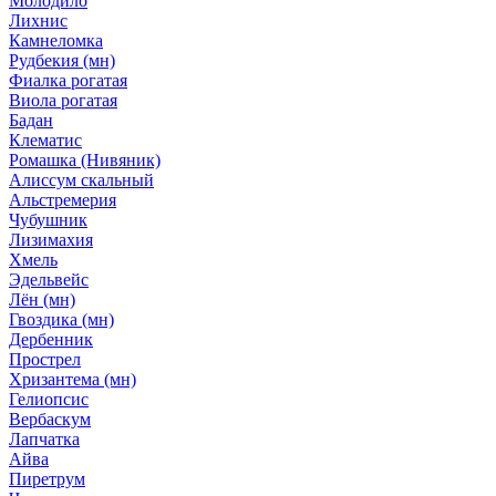
Молодило
Лихнис
Камнеломка
Рудбекия (мн)
Фиалка рогатая
Виола рогатая
Бадан
Клематис
Ромашка (Нивяник)
Алиссум скальный
Альстремерия
Чубушник
Лизимахия
Хмель
Эдельвейс
Лён (мн)
Гвоздика (мн)
Дербенник
Прострел
Хризантема (мн)
Гелиопсис
Вербаскум
Лапчатка
Айва
Пиретрум