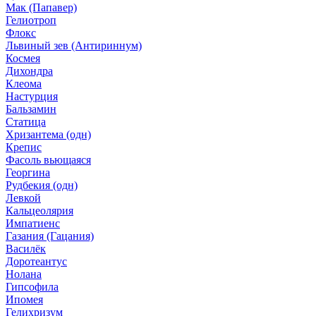
Мак (Папавер)
Гелиотроп
Флокс
Львиный зев (Антириннум)
Космея
Дихондра
Клеома
Настурция
Бальзамин
Статица
Хризантема (одн)
Крепис
Фасоль вьющаяся
Георгина
Рудбекия (одн)
Левкой
Кальцеолярия
Импатиенс
Газания (Гацания)
Василёк
Доротеантус
Нолана
Гипсофила
Ипомея
Гелихризум