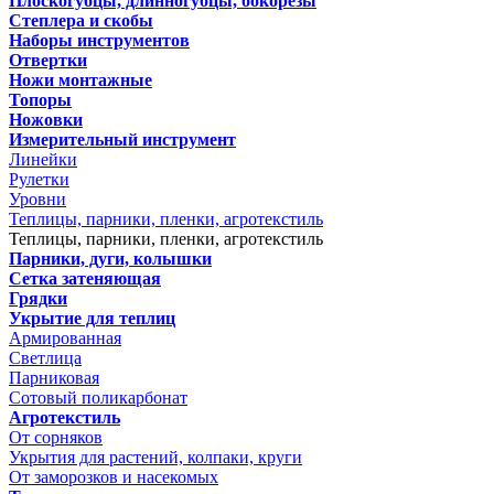
Плоскогубцы, длинногубцы, бокорезы
Степлера и скобы
Наборы инструментов
Отвертки
Ножи монтажные
Топоры
Ножовки
Измерительный инструмент
Линейки
Рулетки
Уровни
Теплицы, парники, пленки, агротекстиль
Теплицы, парники, пленки, агротекстиль
Парники, дуги, колышки
Сетка затеняющая
Грядки
Укрытие для теплиц
Армированная
Светлица
Парниковая
Сотовый поликарбонат
Агротекстиль
От сорняков
Укрытия для растений, колпаки, круги
От заморозков и насекомых