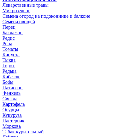
Лекарственные травы
Микрозелень
Семена огород на подоконнике и балконе
Семена овощей
Перец
Баклажан
Редис
Репа
Томаты
Капуста
Тыква
Горох
Редька
Кабачок
Бобы
Патиссон
Фенхель
Свекла
Картофель
Огурцы
Кукуруза
Пастернак
Морковь
Табак курительный