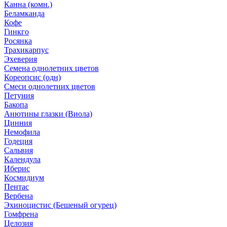
Канна (комн.)
Беламканда
Кофе
Гинкго
Росянка
Трахикарпус
Эхеверия
Семена однолетних цветов
Кореопсис (одн)
Смеси однолетних цветов
Петуния
Бакопа
Анютины глазки (Виола)
Цинния
Немофила
Годеция
Сальвия
Календула
Иберис
Космидиум
Пентас
Вербена
Эхиноцистис (Бешеный огурец)
Гомфрена
Целозия