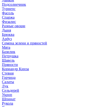
Дайкон
Подсолнечник
Турнепс
Фасоль
Спаржа
Физалис
Разные овощи
Дыня
Брюква
Арбуз
Семена зелени и пряностей
Мята
Базилик
Петрушка
Щавель
Пряности
Кориандр Кинза
Стевия
Горчица
Салаты
Лук
Сельдерей
Укроп
Шпинат
Рукола