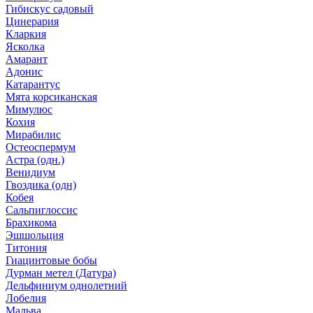
Гибискус садовый
Цинерария
Кларкия
Ясколка
Амарант
Адонис
Катарантус
Мята корсиканская
Мимулюс
Кохия
Мирабилис
Остеоспермум
Астра (одн.)
Венидиум
Гвоздика (одн)
Кобея
Сальпиглоссис
Брахикома
Эшшольция
Титония
Гиацинтовые бобы
Дурман метел (Датура)
Дельфиниум однолетний
Лобелия
Мальва