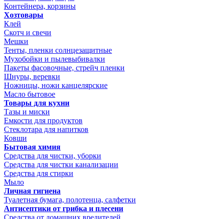
Контейнера, корзины
Хозтовары
Клей
Скотч и свечи
Мешки
Тенты, пленки солнцезащитные
Мухобойки и пылевыбивалки
Пакеты фасовочные, стрейч пленки
Шнуры, веревки
Ножницы, ножи канцелярские
Масло бытовое
Товары для кухни
Тазы и миски
Емкости для продуктов
Стеклотара для напитков
Ковши
Бытовая химия
Средства для чистки, уборки
Средства для чистки канализации
Средства для стирки
Мыло
Личная гигиена
Туалетная бумага, полотенца, салфетки
Антисептики от грибка и плесени
Средства от домашних вредителей