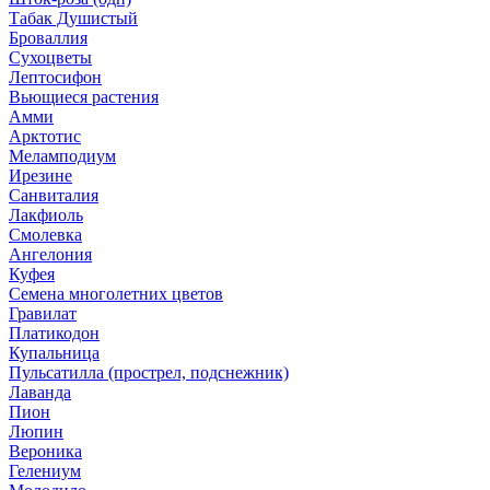
Табак Душистый
Броваллия
Сухоцветы
Лептосифон
Вьющиеся растения
Амми
Арктотис
Меламподиум
Ирезине
Санвиталия
Лакфиоль
Смолевка
Ангелония
Куфея
Семена многолетних цветов
Гравилат
Платикодон
Купальница
Пульсатилла (прострел, подснежник)
Лаванда
Пион
Люпин
Вероника
Гелениум