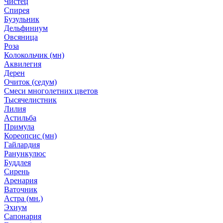
Чистец
Спирея
Бузульник
Дельфиниум
Овсяница
Роза
Колокольчик (мн)
Аквилегия
Дерен
Очиток (седум)
Смеси многолетних цветов
Тысячелистник
Лилия
Астильба
Примула
Кореопсис (мн)
Гайлардия
Ранункулюс
Буддлея
Сирень
Аренария
Ваточник
Астра (мн.)
Эхиум
Сапонария