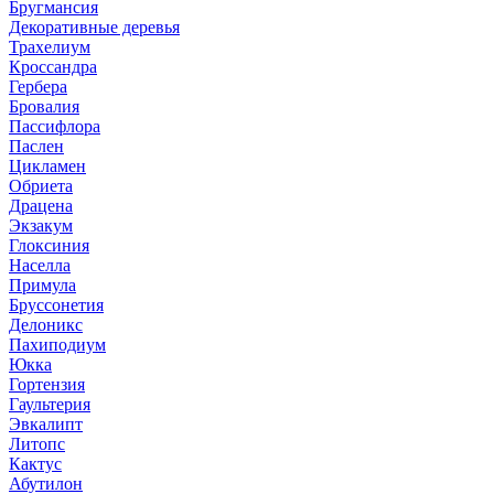
Бругмансия
Декоративные деревья
Трахелиум
Кроссандра
Гербера
Бровалия
Пассифлора
Паслен
Цикламен
Обриета
Драцена
Экзакум
Глоксиния
Населла
Примула
Бруссонетия
Делоникс
Пахиподиум
Юкка
Гортензия
Гаультерия
Эвкалипт
Литопс
Кактус
Абутилон