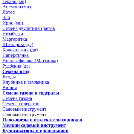
Герань (мн)
Анемона (мн)
Лотос
Чай
Ирис (мн)
Семена двулетних цветов
Незабудка
Маргаритка
Шток-роза (дв)
Колокольчик (дв)
Наперстянка
Ночная фиалка (Маттиола)
Рудбекия (дв)
Семена ягод
Ягоды
Клубника и земляника
Вишня
Семена газона и сидераты
Семена газона
Семена сидератов
Садовый инструмент
Садовый инструмент
Плоскорезы и извлекатели сорняков
Мелкий садовый инструмент
Культиваторы и пропольники