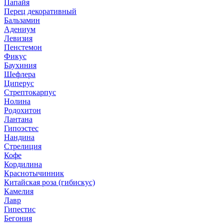
Папайя
Перец декоративный
Бальзамин
Адениум
Левизия
Пенстемон
Фикус
Баухиния
Шефлера
Циперус
Стрептокарпус
Нолина
Родохитон
Лантана
Гипоэстес
Нандина
Стрелиция
Кофе
Кордилина
Краснотычинник
Китайская роза (гибискус)
Камелия
Лавр
Гипестис
Бегония