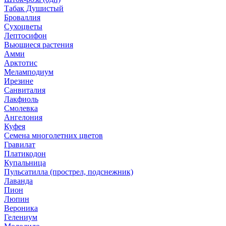
Табак Душистый
Броваллия
Сухоцветы
Лептосифон
Вьющиеся растения
Амми
Арктотис
Меламподиум
Ирезине
Санвиталия
Лакфиоль
Смолевка
Ангелония
Куфея
Семена многолетних цветов
Гравилат
Платикодон
Купальница
Пульсатилла (прострел, подснежник)
Лаванда
Пион
Люпин
Вероника
Гелениум