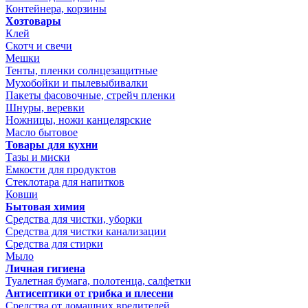
Контейнера, корзины
Хозтовары
Клей
Скотч и свечи
Мешки
Тенты, пленки солнцезащитные
Мухобойки и пылевыбивалки
Пакеты фасовочные, стрейч пленки
Шнуры, веревки
Ножницы, ножи канцелярские
Масло бытовое
Товары для кухни
Тазы и миски
Емкости для продуктов
Стеклотара для напитков
Ковши
Бытовая химия
Средства для чистки, уборки
Средства для чистки канализации
Средства для стирки
Мыло
Личная гигиена
Туалетная бумага, полотенца, салфетки
Антисептики от грибка и плесени
Средства от домашних вредителей