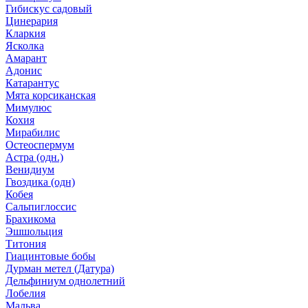
Гибискус садовый
Цинерария
Кларкия
Ясколка
Амарант
Адонис
Катарантус
Мята корсиканская
Мимулюс
Кохия
Мирабилис
Остеоспермум
Астра (одн.)
Венидиум
Гвоздика (одн)
Кобея
Сальпиглоссис
Брахикома
Эшшольция
Титония
Гиацинтовые бобы
Дурман метел (Датура)
Дельфиниум однолетний
Лобелия
Мальва