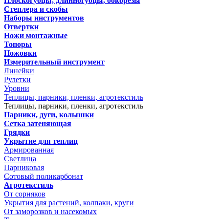
Плоскогубцы, длинногубцы, бокорезы
Степлера и скобы
Наборы инструментов
Отвертки
Ножи монтажные
Топоры
Ножовки
Измерительный инструмент
Линейки
Рулетки
Уровни
Теплицы, парники, пленки, агротекстиль
Теплицы, парники, пленки, агротекстиль
Парники, дуги, колышки
Сетка затеняющая
Грядки
Укрытие для теплиц
Армированная
Светлица
Парниковая
Сотовый поликарбонат
Агротекстиль
От сорняков
Укрытия для растений, колпаки, круги
От заморозков и насекомых