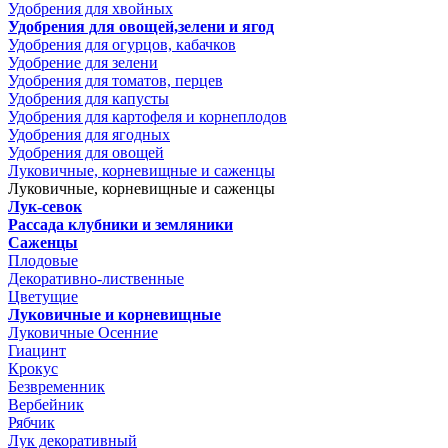
Удобрения для хвойных
Удобрения для овощей,зелени и ягод
Удобрения для огурцов, кабачков
Удобрение для зелени
Удобрения для томатов, перцев
Удобрения для капусты
Удобрения для картофеля и корнеплодов
Удобрения для ягодных
Удобрения для овощей
Луковичные, корневищные и саженцы
Луковичные, корневищные и саженцы
Лук-севок
Рассада клубники и земляники
Саженцы
Плодовые
Декоративно-лиственные
Цветущие
Луковичные и корневищные
Луковичные Осенние
Гиацинт
Крокус
Безвременник
Вербейник
Рябчик
Лук декоративный