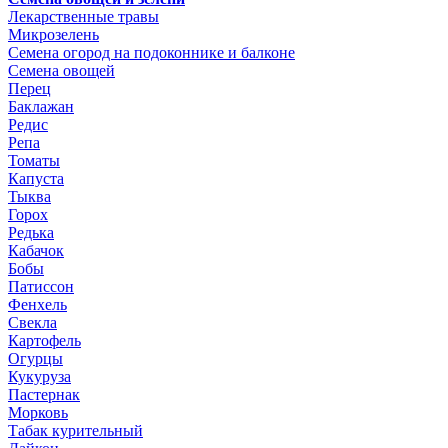
Лекарственные травы
Микрозелень
Семена огород на подоконнике и балконе
Семена овощей
Перец
Баклажан
Редис
Репа
Томаты
Капуста
Тыква
Горох
Редька
Кабачок
Бобы
Патиссон
Фенхель
Свекла
Картофель
Огурцы
Кукуруза
Пастернак
Морковь
Табак курительный