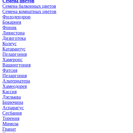
Семена цветов
Семена балконных цветов
Семена комнатных цветов
Филодендрон
Бокарнея
Финик
Ливистона
Дизиготека
Колеус
Катарантус
Пеларгония
Хамеропс
Вашингтония
Фатсия
Пеларгония
Альтернатера
Хамеодорея
Кассия
Дзельква
Бирючина
Аспарагус
Сесбания
Торения
Мимоза
Гранат