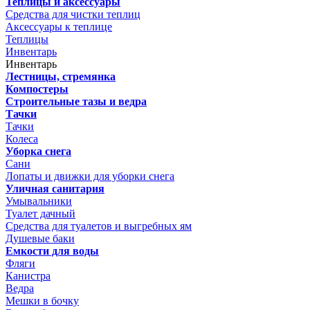
Теплицы и аксессуары
Средства для чистки теплиц
Аксессуары к теплице
Теплицы
Инвентарь
Инвентарь
Лестницы, стремянка
Компостеры
Строительные тазы и ведра
Тачки
Тачки
Колеса
Уборка снега
Сани
Лопаты и движки для уборки снега
Уличная санитария
Умывальники
Туалет дачный
Средства для туалетов и выгребных ям
Душевые баки
Емкости для воды
Фляги
Канистра
Ведра
Мешки в бочку