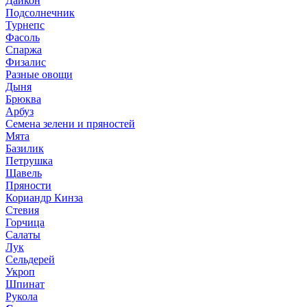
Дайкон
Подсолнечник
Турнепс
Фасоль
Спаржа
Физалис
Разные овощи
Дыня
Брюква
Арбуз
Семена зелени и пряностей
Мята
Базилик
Петрушка
Щавель
Пряности
Кориандр Кинза
Стевия
Горчица
Салаты
Лук
Сельдерей
Укроп
Шпинат
Рукола