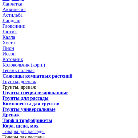
Лапчатка
Аквилегия
Астильба
Ландыш
Глоксинии
Лютик
Калла
Хоста
Пион
Иссоп
Котовник
Колокольчик (корн.)
Герань полевая
Саженцы комнатных растений
Грунты, дренаж
Грунты, дренаж
Грунты специализированные
Грунты для рассады
Компоненты для грунтов
Грунты универсальные
Дренаж
Торф и торфобрикеты
Кора, щепа, мох
Товары для рассады
Товары для рассады