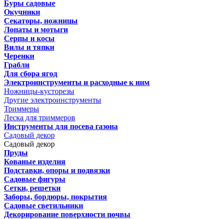
Буры садовые
Окучники
Секаторы, ножницы
Лопаты и мотыги
Серпы и косы
Вилы и тяпки
Черенки
Грабли
Для сбора ягод
Электроинструменты и расходные к ним
Ножницы-кусторезы
Другие электроинструменты
Триммеры
Леска для триммеров
Инструменты для посева газона
Садовый декор
Садовый декор
Пруды
Кованые изделия
Подставки, опоры и подвязки
Садовые фигуры
Сетки, решетки
Заборы, бордюры, покрытия
Садовые светильники
Декорирование поверхности почвы