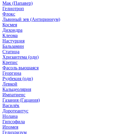
Мак (Папавер)
Гелиотроп
Флокс
Львиный зев (Антириннум)
Космея
Дихондра
Клеома
Настурция
Бальзамин
Статица
Хризантема (одн)
Крепис
Фасоль вьющаяся
Георгина
Рудбекия (одн)
Левкой
Кальцеолярия
Импатиенс
Газания (Гацания)
Василёк
Доротеантус
Нолана
Гипсофила
Ипомея
Гелихризум