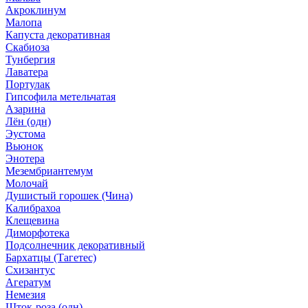
Акроклинум
Малопа
Капуста декоративная
Скабиоза
Тунбергия
Лаватера
Портулак
Гипсофила метельчатая
Азарина
Лён (одн)
Эустома
Вьюнок
Энотера
Мезембриантемум
Молочай
Душистый горошек (Чина)
Калибрахоа
Клещевина
Диморфотека
Подсолнечник декоративный
Бархатцы (Тагетес)
Схизантус
Агератум
Немезия
Шток-роза (одн)