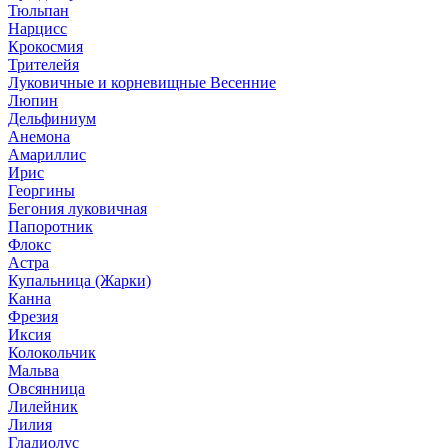
Тюльпан
Нарцисс
Крокосмия
Трителейя
Луковичные и корневищные Весенние
Люпин
Дельфиниум
Анемона
Амариллис
Ирис
Георгины
Бегония луковичная
Папоротник
Флокс
Астра
Купальница (Жарки)
Канна
Фрезия
Иксия
Колокольчик
Мальва
Овсянница
Лилейник
Лилия
Гладиолус