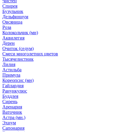
Чистец
Спирея
Бузульник
Дельфиниум
Овсяница
Роза
Колокольчик (мн)
Аквилегия
Дерен
Очиток (седум)
Смеси многолетних цветов
Тысячелистник
Лилия
Астильба
Примула
Кореопсис (мн)
Гайлардия
Ранункулюс
Буддлея
Сирень
Аренария
Ваточник
Астра (мн.)
Эхиум
Сапонария