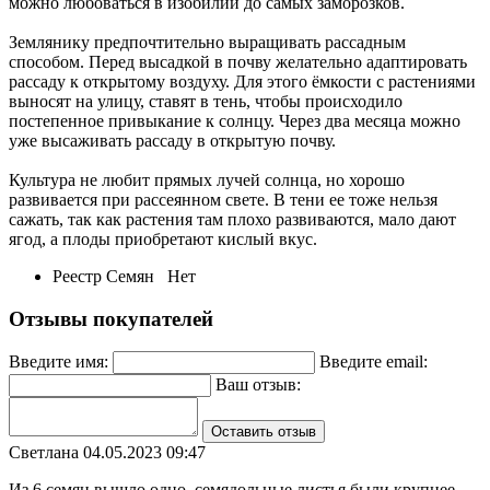
можно любоваться в изобилии до самых заморозков.
Землянику предпочтительно выращивать рассадным
способом. Перед высадкой в почву желательно адаптировать
рассаду к открытому воздуху. Для этого ёмкости с растениями
выносят на улицу, ставят в тень, чтобы происходило
постепенное привыкание к солнцу. Через два месяца можно
уже высаживать рассаду в открытую почву.
Культура не любит прямых лучей солнца, но хорошо
развивается при рассеянном свете. В тени ее тоже нельзя
сажать, так как растения там плохо развиваются, мало дают
ягод, а плоды приобретают кислый вкус.
Реестр Семян
Нет
Отзывы покупателей
Введите имя:
Введите email:
Ваш отзыв:
Оставить отзыв
Светлана
04.05.2023 09:47
Из 6 семян вышло одно, семядольные листья были крупнее,