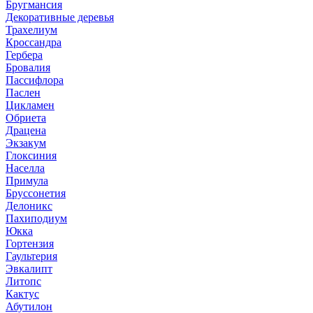
Бругмансия
Декоративные деревья
Трахелиум
Кроссандра
Гербера
Бровалия
Пассифлора
Паслен
Цикламен
Обриета
Драцена
Экзакум
Глоксиния
Населла
Примула
Бруссонетия
Делоникс
Пахиподиум
Юкка
Гортензия
Гаультерия
Эвкалипт
Литопс
Кактус
Абутилон