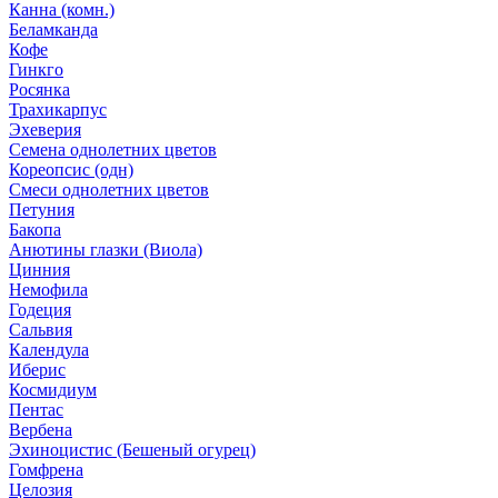
Канна (комн.)
Беламканда
Кофе
Гинкго
Росянка
Трахикарпус
Эхеверия
Семена однолетних цветов
Кореопсис (одн)
Смеси однолетних цветов
Петуния
Бакопа
Анютины глазки (Виола)
Цинния
Немофила
Годеция
Сальвия
Календула
Иберис
Космидиум
Пентас
Вербена
Эхиноцистис (Бешеный огурец)
Гомфрена
Целозия