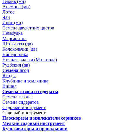
Герань (мн)
Анемона (мн)
Лотос
Чай
Ирис (мн)
Семена двулетних цветов
Незабудка
Маргаритка
Шток-роза (дв)
Колокольчик (дв)
Наперстянка
Ночная фиалка (Маттиола)
Рудбекия (дв)
Семена ягод
Ягоды
Клубника и земляника
Вишня
Семена газона и сидераты
Семена газона
Семена сидератов
Садовый инструмент
Садовый инструмент
Плоскорезы и извлекатели сорняков
Мелкий садовый инструмент
Культиваторы и пропольники