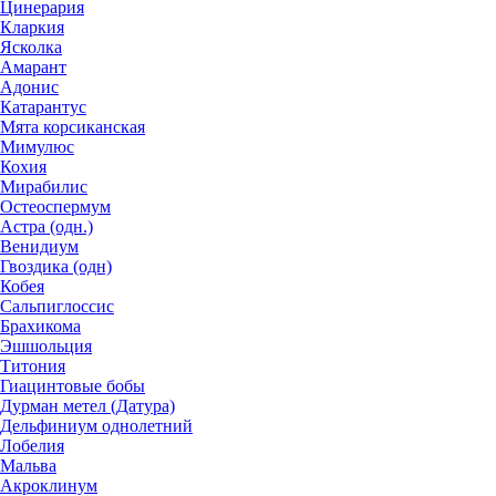
Цинерария
Кларкия
Ясколка
Амарант
Адонис
Катарантус
Мята корсиканская
Мимулюс
Кохия
Мирабилис
Остеоспермум
Астра (одн.)
Венидиум
Гвоздика (одн)
Кобея
Сальпиглоссис
Брахикома
Эшшольция
Титония
Гиацинтовые бобы
Дурман метел (Датура)
Дельфиниум однолетний
Лобелия
Мальва
Акроклинум