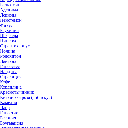
Бальзамин
Адениум
Левизия
Пенстемон
Фикус
Баухиния
Шефлера
Циперус
Стрептокарпус
Нолина
Родохитон
Лантана
Гипоэстес
Нандина
Стрелиция
Кофе
Кордилина
Краснотычинник
Китайская роза (гибискус)
Камелия
Лавр
Гипестис
Бегония
Бругмансия