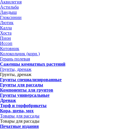
Аквилегия
Астильба
Ландыш
Глоксинии
Лютик
Калла
Хоста
Пион
Иссоп
Котовник
Колокольчик (корн.)
Герань полевая
Саженцы комнатных растений
Грунты, дренаж
Грунты, дренаж
Грунты специализированные
Грунты для рассады
Компоненты для грунтов
Грунты универсальные
Дренаж
Торф и торфобрикеты
Кора, щепа, мох
Товары для рассады
Товары для рассады
Печатные издания