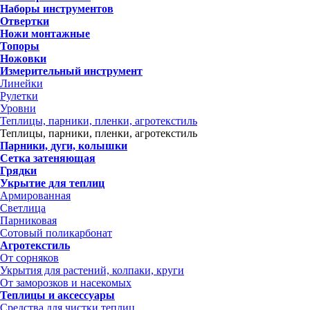
Наборы инструментов
Отвертки
Ножи монтажные
Топоры
Ножовки
Измерительный инструмент
Линейки
Рулетки
Уровни
Теплицы, парники, пленки, агротекстиль
Теплицы, парники, пленки, агротекстиль
Парники, дуги, колышки
Сетка затеняющая
Грядки
Укрытие для теплиц
Армированная
Светлица
Парниковая
Сотовый поликарбонат
Агротекстиль
От сорняков
Укрытия для растений, колпаки, круги
От заморозков и насекомых
Теплицы и аксессуары
Средства для чистки теплиц