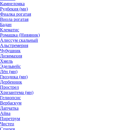
Камнеломка
Рудбекия (мн)
Фиалка рогатая
Виола рогатая
Бадан
Клематис
Ромашка (Нивяник)
Алиссум скальный
Альстремерия
Чубушник
Лизимахия
Хмель
Эдельвейс
Лён (мн)
Гвоздика (мн)
Дербенник
Прострел
Хризантема (мн)
Гелиопсис
Вербаскум
Лапчатка
Айва
Пиретрум
Чистец
Спирея