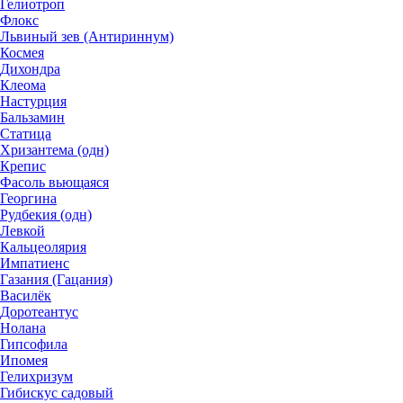
Гелиотроп
Флокс
Львиный зев (Антириннум)
Космея
Дихондра
Клеома
Настурция
Бальзамин
Статица
Хризантема (одн)
Крепис
Фасоль вьющаяся
Георгина
Рудбекия (одн)
Левкой
Кальцеолярия
Импатиенс
Газания (Гацания)
Василёк
Доротеантус
Нолана
Гипсофила
Ипомея
Гелихризум
Гибискус садовый