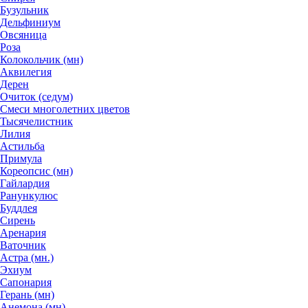
Бузульник
Дельфиниум
Овсяница
Роза
Колокольчик (мн)
Аквилегия
Дерен
Очиток (седум)
Смеси многолетних цветов
Тысячелистник
Лилия
Астильба
Примула
Кореопсис (мн)
Гайлардия
Ранункулюс
Буддлея
Сирень
Аренария
Ваточник
Астра (мн.)
Эхиум
Сапонария
Герань (мн)
Анемона (мн)