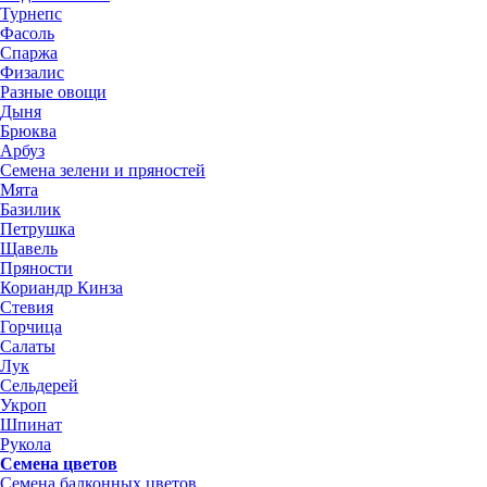
Турнепс
Фасоль
Спаржа
Физалис
Разные овощи
Дыня
Брюква
Арбуз
Семена зелени и пряностей
Мята
Базилик
Петрушка
Щавель
Пряности
Кориандр Кинза
Стевия
Горчица
Салаты
Лук
Сельдерей
Укроп
Шпинат
Рукола
Семена цветов
Семена балконных цветов