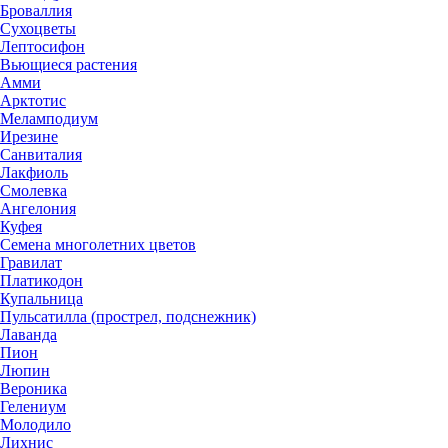
Броваллия
Сухоцветы
Лептосифон
Вьющиеся растения
Амми
Арктотис
Меламподиум
Ирезине
Санвиталия
Лакфиоль
Смолевка
Ангелония
Куфея
Семена многолетних цветов
Гравилат
Платикодон
Купальница
Пульсатилла (прострел, подснежник)
Лаванда
Пион
Люпин
Вероника
Гелениум
Молодило
Лихнис