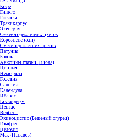
Беламканда
Кофе
Гинкго
Росянка
Трахикарпус
Эхеверия
Семена однолетних цветов
Кореопсис (одн)
Смеси однолетних цветов
Петуния
Бакопа
Анютины глазки (Виола)
Цинния
Немофила
Годеция
Сальвия
Календула
Иберис
Космидиум
Пентас
Вербена
Эхиноцистис (Бешеный огурец)
Гомфрена
Целозия
Мак (Папавер)