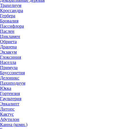
Декоративные деревья
Трахелиум
Кроссандра
Гербера
Бровалия
Пассифлора
Паслен
Цикламен
Обриета
Драцена
Экзакум
Глоксиния
Населла
Примула
Бруссонетия
Делоникс
Пахиподиум
Юкка
Гортензия
Гаультерия
Эвкалипт
Литопс
Кактус
Абутилон
Канна (комн.)