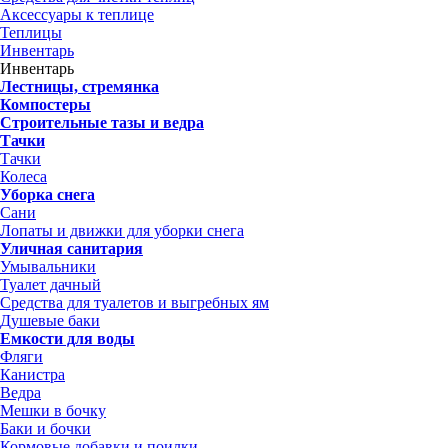
Аксессуары к теплице
Теплицы
Инвентарь
Инвентарь
Лестницы, стремянка
Компостеры
Строительные тазы и ведра
Тачки
Тачки
Колеса
Уборка снега
Сани
Лопаты и движки для уборки снега
Уличная санитария
Умывальники
Туалет дачный
Средства для туалетов и выгребных ям
Душевые баки
Емкости для воды
Фляги
Канистра
Ведра
Мешки в бочку
Баки и бочки
Кормовые добавки и поилки