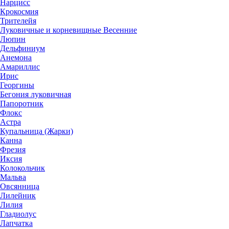
Нарцисс
Крокосмия
Трителейя
Луковичные и корневищные Весенние
Люпин
Дельфиниум
Анемона
Амариллис
Ирис
Георгины
Бегония луковичная
Папоротник
Флокс
Астра
Купальница (Жарки)
Канна
Фрезия
Иксия
Колокольчик
Мальва
Овсянница
Лилейник
Лилия
Гладиолус
Лапчатка