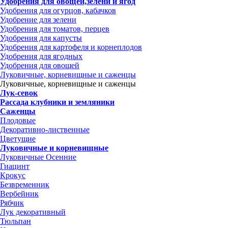
Удобрения для овощей,зелени и ягод
Удобрения для огурцов, кабачков
Удобрение для зелени
Удобрения для томатов, перцев
Удобрения для капусты
Удобрения для картофеля и корнеплодов
Удобрения для ягодных
Удобрения для овощей
Луковичные, корневищные и саженцы
Луковичные, корневищные и саженцы
Лук-севок
Рассада клубники и земляники
Саженцы
Плодовые
Декоративно-лиственные
Цветущие
Луковичные и корневищные
Луковичные Осенние
Гиацинт
Крокус
Безвременник
Вербейник
Рябчик
Лук декоративный
Тюльпан