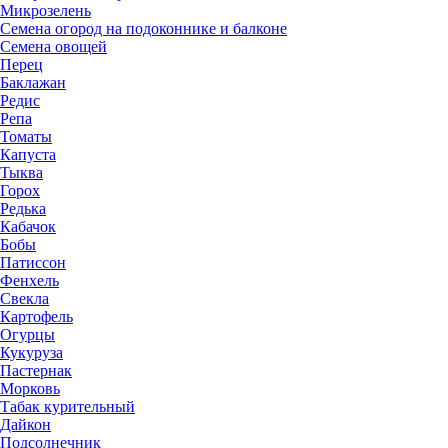
Микрозелень
Семена огород на подоконнике и балконе
Семена овощей
Перец
Баклажан
Редис
Репа
Томаты
Капуста
Тыква
Горох
Редька
Кабачок
Бобы
Патиссон
Фенхель
Свекла
Картофель
Огурцы
Кукуруза
Пастернак
Морковь
Табак курительный
Дайкон
Подсолнечник