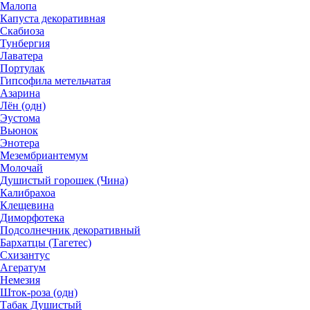
Малопа
Капуста декоративная
Скабиоза
Тунбергия
Лаватера
Портулак
Гипсофила метельчатая
Азарина
Лён (одн)
Эустома
Вьюнок
Энотера
Мезембриантемум
Молочай
Душистый горошек (Чина)
Калибрахоа
Клещевина
Диморфотека
Подсолнечник декоративный
Бархатцы (Тагетес)
Схизантус
Агератум
Немезия
Шток-роза (одн)
Табак Душистый