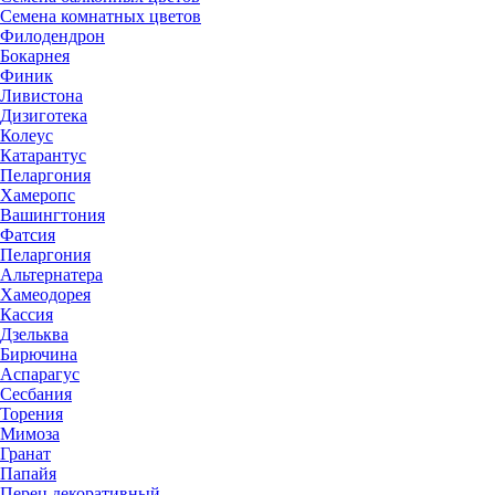
Семена комнатных цветов
Филодендрон
Бокарнея
Финик
Ливистона
Дизиготека
Колеус
Катарантус
Пеларгония
Хамеропс
Вашингтония
Фатсия
Пеларгония
Альтернатера
Хамеодорея
Кассия
Дзельква
Бирючина
Аспарагус
Сесбания
Торения
Мимоза
Гранат
Папайя
Перец декоративный