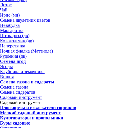
Лотос
Чай
Ирис (мн)
Семена двулетних цветов
Незабудка
Маргаритка
Шток-роза (дв)
Колокольчик (дв)
Наперстянка
Ночная фиалка (Маттиола)
Рудбекия (дв)
Семена ягод
Ягоды
Клубника и земляника
Вишня
Семена газона и сидераты
Семена газона
Семена сидератов
Садовый инструмент
Садовый инструмент
Плоскорезы и извлекатели сорняков
Мелкий садовый инструмент
Культиваторы и пропольники
Буры садовые