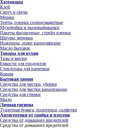
Хозтовары
Клей
Скотч и свечи
Мешки
Тенты, пленки солнцезащитные
Мухобойки и пылевыбивалки
Пакеты фасовочные, стрейч пленки
Шнуры, веревки
Ножницы, ножи канцелярские
Масло бытовое
Товары для кухни
Тазы и миски
Емкости для продуктов
Стеклотара для напитков
Ковши
Бытовая химия
Средства для чистки, уборки
Средства для чистки канализации
Средства для стирки
Мыло
Личная гигиена
Туалетная бумага, полотенца, салфетки
Антисептики от грибка и плесени
Средства от домашних вредителей
Средства от домашних вредителей