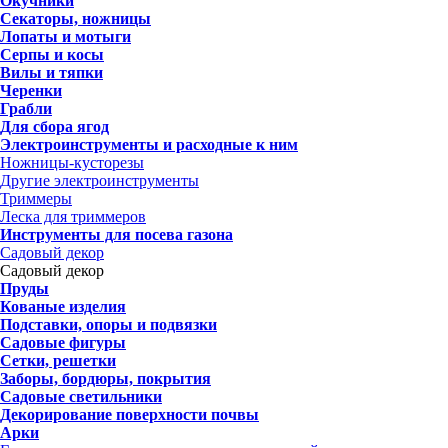
Окучники
Секаторы, ножницы
Лопаты и мотыги
Серпы и косы
Вилы и тяпки
Черенки
Грабли
Для сбора ягод
Электроинструменты и расходные к ним
Ножницы-кусторезы
Другие электроинструменты
Триммеры
Леска для триммеров
Инструменты для посева газона
Садовый декор
Садовый декор
Пруды
Кованые изделия
Подставки, опоры и подвязки
Садовые фигуры
Сетки, решетки
Заборы, бордюры, покрытия
Садовые светильники
Декорирование поверхности почвы
Арки